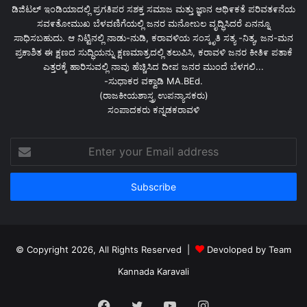
ಡಿಜಿಟಲ್ ಇಂಡಿಯಾದಲ್ಲಿ ಪ್ರಗತಿಪರ ಸಶಕ್ತ ಸಮಾಜ ಮತ್ತು ಜ್ಞಾನ ಆಥಿ೯ಕತೆ ಪರಿವತ೯ನೆಯ
ಸವ೯ತೋಮುಖ ಬೆಳವಣಿಗೆಯಲ್ಲಿ ಜನರ ಮನೋಬಲ ವೃದ್ಧಿಸಿದರೆ ಏನನ್ನೂ
ಸಾಧಿಸಬಹುದು. ಆ ನಿಟ್ಟಿನಲ್ಲಿ ನಾಡು-ನುಡಿ, ಕರಾವಳಿಯ ಸಂಸ್ಕೃತಿ ಸತ್ಯ -ನಿತ್ಯ, ಜನ-ಮನ
ಪ್ರಕಾಶಿತ ಈ ಕ್ಷಣದ ಸುದ್ಧಿಯನ್ನು ಕ್ಷಣಮಾತ್ರದಲ್ಲಿ ತಲುಪಿಸಿ, ಕರಾವಳಿ ಜನರ ಕೀತಿ೯ ಪತಾಕೆ
ಎತ್ತರಕ್ಕೆ ಹಾರಿಸುವಲ್ಲಿ ನಾವು ಹೆಚ್ಚಿಸಿದ ದೀಪ ಜನರ ಮುಂದೆ ಬೆಳಗಲಿ...
-ಸುಧಾಕರ ವಕ್ವಾಡಿ MA.BEd.
(ರಾಜಕೀಯಶಾಸ್ತ್ರ ಉಪನ್ಯಾಸಕರು)
ಸಂಪಾದಕರು ಕನ್ನಡಕರಾವಳಿ
Enter
your
Email
address
© Copyright 2026, All Rights Reserved |
Devoloped by Team
Kannada Karavali
Facebook
Twitter
YouTube
Instagram