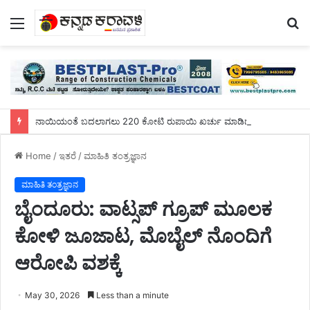
Menu
S
fo
ನಾಯಿಯಂತೆ ಬದಲಾಗಲು 220 ಕೋಟಿ ರುಪಾಯಿ ಖರ್ಚು ಮಾಡಿದ ಯುವಕ!
Home
/
ಇತರೆ
/
ಮಾಹಿತಿ ತಂತ್ರಜ್ಞಾನ
ಮಾಹಿತಿ ತಂತ್ರಜ್ಞಾನ
ಬೈಂದೂರು: ವಾಟ್ಸಪ್‌ ಗ್ರೂಪ್‌ ಮೂಲಕ
ಕೋಳಿ ಜೂಜಾಟ, ಮೊಬೈಲ್‌ ನೊಂದಿಗೆ
ಆರೋಪಿ ವಶಕ್ಕೆ
May 30, 2026
Less than a minute