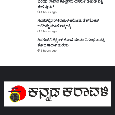
ಬಂಧನ: ಸುಪಾರಿ ಕೊಟ್ಟವರು ಯಾರು? ಡೇವಿಡ್ ಪತ್ನಿ
ಹೇಳಿದ್ದೇನು?
4 hours ago
ಸೂಪರ್‌ವೈಸರ್‌ ಕಿರುಕುಳ ಆರೋಪ: ಡೆತ್‌ನೋಟ್‌
ಬರೆದಿಟ್ಟು ಮಹಿಳೆ ಆತ್ಮಹತ್ಯೆ
4 hours ago
ಶಿವಗಂಗೆಗೆ ಟ್ರೆಕ್ಕಿಂಗ್‌ ಹೋದ ಯುವಕ ನಿಗೂಢ ನಾಪತ್ತೆ,
ಶೋಧ ಕಾರ್ಯ ಚುರುಕು
5 hours ago