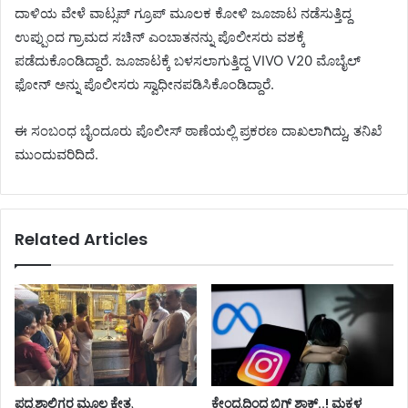
ದಾಳಿಯ ವೇಳೆ ವಾಟ್ಸಪ್‌ ಗ್ರೂಪ್‌ ಮೂಲಕ ಕೋಳಿ ಜೂಜಾಟ ನಡೆಸುತ್ತಿದ್ದ
ಉಪ್ಪುಂದ ಗ್ರಾಮದ ಸಚಿನ್ ಎಂಬಾತನನ್ನು ಪೊಲೀಸರು ವಶಕ್ಕೆ
ಪಡೆದುಕೊಂಡಿದ್ದಾರೆ. ಜೂಜಾಟಕ್ಕೆ ಬಳಸಲಾಗುತ್ತಿದ್ದ VIVO V20 ಮೊಬೈಲ್‌
ಫೋನ್‌ ಅನ್ನು ಪೊಲೀಸರು ಸ್ವಾಧೀನಪಡಿಸಿಕೊಂಡಿದ್ದಾರೆ.
ಈ ಸಂಬಂಧ ಬೈಂದೂರು ಪೊಲೀಸ್‌ ಠಾಣೆಯಲ್ಲಿ ಪ್ರಕರಣ ದಾಖಲಾಗಿದ್ದು, ತನಿಖೆ
ಮುಂದುವರಿದಿದೆ.
Related Articles
ಪದ್ಮಶಾಲಿಗರ ಮೂಲ ಕ್ಷೇತ್ರ
ಕೇಂದ್ರದಿಂದ ಬಿಗ್ ಶಾಕ್..! ಮಕ್ಕಳ