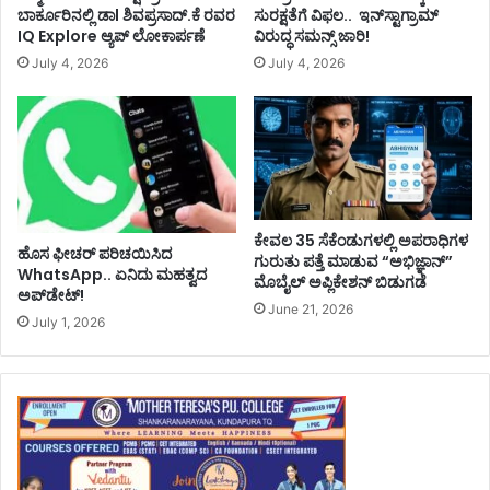
ಬಾರ್ಕೂರಿನಲ್ಲಿ ಡಾl ಶಿವಪ್ರಸಾದ್.ಕೆ ರವರ
ಸುರಕ್ಷತೆಗೆ ವಿಫಲ.. ಇನ್‌ಸ್ಟಾಗ್ರಾಮ್
IQ Explore ಆ್ಯಪ್ ಲೋಕಾರ್ಪಣೆ
ವಿರುದ್ಧ ಸಮನ್ಸ್ ಜಾರಿ!
July 4, 2026
July 4, 2026
ಕೇವಲ 35 ಸೆಕೆಂಡುಗಳಲ್ಲಿ ಅಪರಾಧಿಗಳ
ಹೊಸ ಫೀಚರ್ ಪರಿಚಯಿಸಿದ
ಗುರುತು ಪತ್ತೆ ಮಾಡುವ “ಅಭಿಜ್ಞಾನ್”
WhatsApp.. ಏನಿದು ಮಹತ್ವದ
ಮೊಬೈಲ್ ಅಪ್ಲಿಕೇಶನ್ ಬಿಡುಗಡೆ
ಅಪ್‌ಡೇಟ್!
June 21, 2026
July 1, 2026