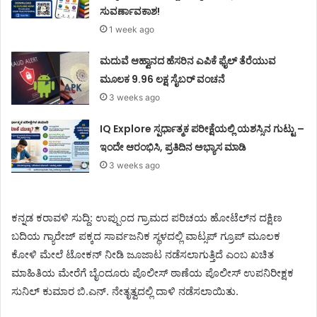
ಸುವರ್ಣಾವಕಾಶ!
1 week ago
ಮದುವೆ ಆಹ್ವಾನದ ಹೆಸರಿನ ಎಪಿಕೆ ಫೈಲ್ ತೆರೆಯುವ
ಮೂಲಕ 9.96 ಲಕ್ಷ ಸೈಬರ್ ವಂಚನೆ
3 weeks ago
IQ Explore ಸ್ಪರ್ಧಾತ್ಮಕ ಪರೀಕ್ಷೆಯಲ್ಲಿ ಯಶಸ್ಸಿನ ಗುಟ್ಟು –
ಇಂದೇ ಆರಂಭಿಸಿ, ಪ್ರತಿದಿನ ಅಭ್ಯಾಸ ಮಾಡಿ
3 weeks ago
ಕನ್ನಡ ಕರಾವಳಿ ಸುದ್ದಿ: ಉಪ್ಪುಂದ ಗ್ರಾಮದ ಪರಿಚಯ ಹೋಟೆಲ್‌ನ ದಕ್ಷಿಣ
ಬದಿಯ ಗ್ಯಾರೇಜ್ ಪಕ್ಕದ ಸಾರ್ವಜನಿಕ ಸ್ಥಳದಲ್ಲಿ ವಾಟ್ಸಪ್‌ ಗ್ರೂಪ್‌ ಮೂಲಕ
ಕೋಳಿ ಮೇಲೆ ಟೋಕನ್‌ ನೀಡಿ ಜೂಜಾಟ ನಡೆಸಲಾಗುತ್ತಿದೆ ಎಂಬ ಖಚಿತ
ಮಾಹಿತಿಯ ಮೇರೆಗೆ ಬೈಂದೂರು ಪೊಲೀಸ್‌ ಠಾಣೆಯ ಪೊಲೀಸ್‌ ಉಪನಿರೀಕ್ಷಕ
ಸುನಿಲ್‌ ಕುಮಾರ ಬಿ.ಎನ್. ನೇತೃತ್ವದಲ್ಲಿ ದಾಳಿ ನಡೆಸಲಾಯಿತು.