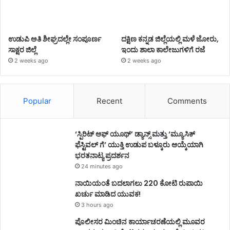
ಉಡುಪಿ ಅತಿ ಶೀಘ್ರದಲ್ಲೇ ಸಂಪೂರ್ಣ
ದಕ್ಷಿಣ ಕನ್ನಡ ಜಿಲ್ಲೆಯಲ್ಲಿ ಮಳೆ ಜೋರು,
ಸಾಕ್ಷರ ಜಿಲ್ಲೆ
ಇಂದು ಶಾಲಾ ಕಾಲೇಜುಗಳಿಗೆ ರಜೆ
2 weeks ago
2 weeks ago
Popular
Recent
Comments
‘ಸ್ಪಿರಿಟ್ ಆಫ್ ಯೂಥ್’ ಡ್ಯಾನ್ಸ್ ಮತ್ತು ‘ಮ್ಯೂಸಿಕ್
ಫೆಸ್ಟಿವಲ್ ಗೆ’ ಯುಕ್ತಿ ಉಡುಪ ಬಳ್ಕೂರು ಆಯ್ಕೆಯಾಗಿ
ಭರತನಾಟ್ಯ ಪ್ರದರ್ಶನ
24 minutes ago
ನಾಯಿಯಂತೆ ಬದಲಾಗಲು 220 ಕೋಟಿ ರುಪಾಯಿ
ಖರ್ಚು ಮಾಡಿದ ಯುವಕ!
3 hours ago
ಪೊಲೀಸರ ಮಿಂಚಿನ ಕಾರ್ಯಾಚರಣೆಯಲ್ಲಿ ಮೂವರ