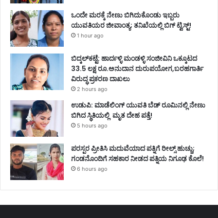
ಒಂದೇ ಮರಕ್ಕೆ ನೇಣು ಬಿಗಿದುಕೊಂಡು ಇಬ್ಬರು
ಯುವತಿಯರ ಜೀವಾಂತ್ಯ; ತನಿಖೆಯಲ್ಲಿ ಬಿಗ್ ಟ್ವಿಸ್ಟ್!
1 hour ago
ಬಿದ್ಕಲ್‌ಕಟ್ಟೆ: ಹಾರ್ದಳ್ಳಿ ಮಂಡಳ್ಳಿ ಸಂಜೀವಿನಿ ಒಕ್ಕೂಟದ
33.5 ಲಕ್ಷ ರೂ.ಅನುದಾನ ದುರುಪಯೋಗ,ಬರಹಗಾರ್ತಿ
ವಿರುದ್ಧ ಪ್ರಕರಣ ದಾಖಲು
2 hours ago
ಉಡುಪಿ: ಮಾಡೆಲಿಂಗ್ ಯುವತಿ ಬೆಡ್ ರೂಮಿನಲ್ಲಿ ನೇಣು
ಬಿಗಿದ ಸ್ಥಿತಿಯಲ್ಲಿ ಮೃತ ದೇಹ ಪತ್ತೆ!
5 hours ago
ಪರಸ್ಪರ ಪ್ರೀತಿಸಿ ಮದುವೆಯಾದ ಪತ್ನಿಗೆ ರೀಲ್ಸ್ ಹುಚ್ಚು;
ಗಂಡನೊಂದಿಗೆ ಸಹಕಾರ ನೀಡದ ಪತ್ನಿಯ ನಿಗೂಢ ಕೊಲೆ!
6 hours ago