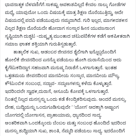
ಭಾವನಾತ್ಮಕ ಬೆಳವಣಿಗೆಗೆ ಸಾಕಷ್ಟು ಅವಕಾಶವಿಲ್ಲದೆ ಕೇವಲ ನಾಲ್ಕು ಗೋಡೆಗಳ
ಮಧ್ಯೆ, ಯಾವುದೋ ಒಂದು ವಿಷಯಕ್ಕೆ ಮಾತ್ರ ಶಿಕ್ಷಣ ದೊರೆಯುತ್ತಿದ್ದು, ಅದೇ
ವಿಷಯದಲ್ಲಿ ಪದವಿ ಪಡೆಯುವುದು ನಮ್ಮದಾಗಿದೆ. ಗುರಿ ಇಲ್ಲದ, ಮಾಗ೯ದಶ೯ನ
ವಿಲ್ಲದ ಶಿಕ್ಷಣ ದೊರೆಯದೇ ಹೋದಾಗ ಸಂಸ್ಕಾರ ಹೀನ ಯುವಜನಾಂಗ
ಸೃಷ್ಟಿಯಾಗಿ ದುಶ್ಚಟ -ದುಷ್ಕೃತ್ಯ ಮುಂತಾದ ಚಟುವಟಿಕೆಗಳ ಕಡೆಗೆ ಆಕಷಿ೯ತರಾಗಿ
ಸಮಾಜ ಘಾತಕ ಶಕ್ತಿಯಾಗಿ ಗುರುತಿಸ್ಪಡುತ್ತಾರೆ.
ತಾತ್ಕಾಲಿಕ ಸುಖ, ಆಡಂಬರ ಜೀವನದ ಶೈಲಿಗಾಗಿ ಇನ್ನೊಬ್ಬರೊಂದಿಗೆ
ಹೋಲಿಕೆ ಜೀವನದಿಂದ ಏನನ್ನೊ ಪಡೆಯಲು ಹೋಗಿ ದುರಾಸೆಯಿಂದ ಅದು
ಕೈಗೆಟುಕದಿದ್ದಾಗ ಸಹಜವಾಗಿ ಮನುಷ್ಯ ನಿರಾಶೆಗೆ ಒಳಗಾಗುತ್ತಾನೆ. ಇಂತಹ
ಒತ್ತಡಮಯ ಜೀವನದಿಂದ ಮಾನವೀಯ ಸಂಸ್ಕಾರ, ಮಾನವೀಯ ಮೌಲ್ಯ,
ಕೌಟುಂಬಿಕ ಸಂಬಂಧ, ಸದ್ಬಾವ- ಸದ್ಗುಣಗಳನ್ನು ಕಳೆದು ಕೊಳ್ಳುತ್ತಾರೆ.
ಇದರಿಂದಲೇ ಸ್ವಾಥ೯,ದುರಾಸೆ, ಅಸೂಯೆ ಕೋಪಕ್ಕೆ ಒಳಗಾಗುತ್ತಾರೆ.
ನಿಂತಲ್ಲೆ ನಿಲ್ಲದ ಮನಸ್ಸನ್ನು ಒಂದು ಕಡೆ ಕೇಂದ್ರಿಕರಿಸುವುದು. ಅಂದರೆ ಮನಸ್ಸು,
ದೇಹ, ಬುದ್ಧಿಯನ್ನು ಒಂದುಗೂಡಿಸುವುದೇ ‘ ‘ಯೋಗ’ ಅದಕ್ಕಾಗಿ ಅಷ್ಟಾಂಗ
ಯೋಗದಲ್ಲಿ ಯೋಗಾಸನ, ಪ್ರಾಣಾಯಾಮ, ಧ್ಯಾನದಿಂದ ಸಾದ್ಯ.
ಆಂತರಿಕವಾಗಿ ಒಂದಕ್ಕೊಂದು ಬೆಂಬಲ ಮತ್ತು ಸಂಬಂಧ ಹೊಂದಿದೆ ಇದರಿಂದ
ಮನಸ್ಸು ಶುದ್ಧಿಯಾಗಿ ಸುಖ, ಶಾಂತಿ, ನೆಮ್ಮದಿ ಪಡೆಯಲು ಸಾಧ್ಯ. ಇದರೊಂದಿಗೆ