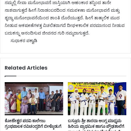
ನಮ್ಮಲ್ಲಿ ಸೇವಾ ಮನೋ‌ಭಾವನೆ ಜಾಸ್ತಿಯಾಗಿ ಅಹಂಕಾರ ತನ್ನಿಂದ ತಾನೇ
ನಾಶವಾಗುತ್ತದೆ ಹೀಗೆ ನಿರಾಡಂಬರದಿಂದ ಸಮಪ೯ಣಾ ಮನೋಭಾವನೆ ಮತ್ತು
ಶೃದ್ಧಾ ಮನೋಭಾವನೆಯಿಂದ ಶಾಂತಿ ದೊರೆಯುತ್ತದೆ. ಹೀಗೆ ತಾತ್ಕಾಲಿಕ ಮುದ
ನೀಡುವ ಆಕಷ೯ಣೆಗಳತ್ತ ವಿಚಲಿತರಾಗದೆ ದೀಘ೯ಕಾಲಿಕ ಪರಮಾನಂದ ನೀಡುವ
ಬದುಕನ್ನು ಆನಂದಿಸುವ ಜೀವನದ ಗುರಿ ನಮ್ಮದಾಗುತ್ತದೆ.
ಸುಧಾಕರ ವಕ್ವಾಡಿ
Related Articles
ಕೋಟೇಶ್ವರ ಪದವಿ ಕಾಲೇಜು
ಬಸ್ರೂರು ಶ್ರೀ ಶಾರದಾ ಆಂಗ್ಲ ಮಾಧ್ಯಮ
ಗ್ರಂಥಪಾಲಕ ರವಿಚಂದ್ರರಿಗೆ ಬೀಳ್ಕೊಡುಗೆ
ಹಿರಿಯ ಪ್ರಾಥಮಿಕ ಹಾಗೂ ಪ್ರೌಢಶಾಲೆಗೆ