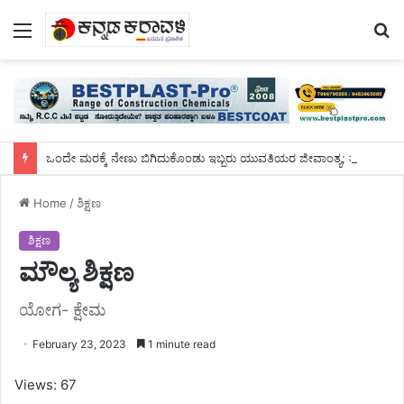
Menu
S
fo
ಒಂದೇ ಮರಕ್ಕೆ ನೇಣು ಬಿಗಿದುಕೊಂಡು ಇಬ್ಬರು ಯುವತಿಯರ ಜೀವಾಂತ್ಯ; ತನಿಖೆಯಲ್ಲಿ ಬಿಗ್ ಟ್ವಿಸ್ಟ್!
Home
/
ಶಿಕ್ಷಣ
ಶಿಕ್ಷಣ
ಮೌಲ್ಯ ಶಿಕ್ಷಣ
ಯೋಗ- ಕ್ಷೇಮ
February 23, 2023
1 minute read
Views: 67