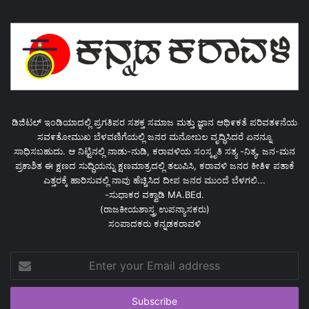
ಡಿಜಿಟಲ್ ಇಂಡಿಯಾದಲ್ಲಿ ಪ್ರಗತಿಪರ ಸಶಕ್ತ ಸಮಾಜ ಮತ್ತು ಜ್ಞಾನ ಆಥಿ೯ಕತೆ ಪರಿವತ೯ನೆಯ
ಸವ೯ತೋಮುಖ ಬೆಳವಣಿಗೆಯಲ್ಲಿ ಜನರ ಮನೋಬಲ ವೃದ್ಧಿಸಿದರೆ ಏನನ್ನೂ
ಸಾಧಿಸಬಹುದು. ಆ ನಿಟ್ಟಿನಲ್ಲಿ ನಾಡು-ನುಡಿ, ಕರಾವಳಿಯ ಸಂಸ್ಕೃತಿ ಸತ್ಯ -ನಿತ್ಯ, ಜನ-ಮನ
ಪ್ರಕಾಶಿತ ಈ ಕ್ಷಣದ ಸುದ್ಧಿಯನ್ನು ಕ್ಷಣಮಾತ್ರದಲ್ಲಿ ತಲುಪಿಸಿ, ಕರಾವಳಿ ಜನರ ಕೀತಿ೯ ಪತಾಕೆ
ಎತ್ತರಕ್ಕೆ ಹಾರಿಸುವಲ್ಲಿ ನಾವು ಹೆಚ್ಚಿಸಿದ ದೀಪ ಜನರ ಮುಂದೆ ಬೆಳಗಲಿ...
-ಸುಧಾಕರ ವಕ್ವಾಡಿ MA.BEd.
(ರಾಜಕೀಯಶಾಸ್ತ್ರ ಉಪನ್ಯಾಸಕರು)
ಸಂಪಾದಕರು ಕನ್ನಡಕರಾವಳಿ
Enter
your
Email
address