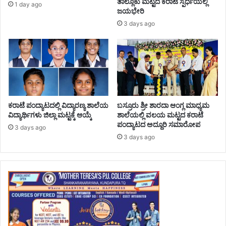
ತಾಲ್ಲೂಕು ಮಟ್ಟದ ಕರಾಟೆ ಸ್ಪರ್ಧೆಯಲ್ಲಿ
1 day ago
ಜಯಭೇರಿ
3 days ago
ಕರಾಟೆ ಪಂದ್ಯಾಟದಲ್ಲಿ ವಿದ್ಯಾರಣ್ಯ ಶಾಲೆಯ
ಬಸ್ರೂರು ಶ್ರೀ ಶಾರದಾ ಆಂಗ್ಲ ಮಾಧ್ಯಮ
ವಿದ್ಯಾರ್ಥಿಗಳು ಜಿಲ್ಲಾ ಮಟ್ಟಕ್ಕೆ ಆಯ್ಕೆ
ಶಾಲೆಯಲ್ಲಿ ವಲಯ ಮಟ್ಟದ ಕರಾಟೆ
ಪಂದ್ಯಾಟದ ಅದ್ದೂರಿ ಸಮಾರೋಪ
3 days ago
3 days ago