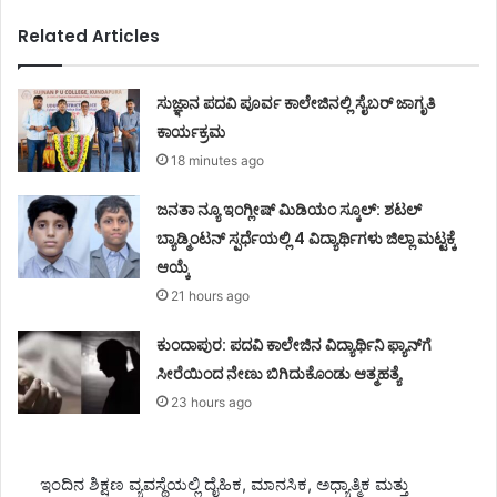
Related Articles
ಸುಜ್ಞಾನ ಪದವಿ ಪೂರ್ವ ಕಾಲೇಜಿನಲ್ಲಿ ಸೈಬರ್ ಜಾಗೃತಿ
ಕಾರ್ಯಕ್ರಮ
18 minutes ago
ಜನತಾ ನ್ಯೂ ಇಂಗ್ಲೀಷ್ ಮಿಡಿಯಂ ಸ್ಕೂಲ್: ಶಟಲ್
ಬ್ಯಾಡ್ಮಿಂಟನ್ ಸ್ಪರ್ಧೆಯಲ್ಲಿ 4 ವಿದ್ಯಾರ್ಥಿಗಳು ಜಿಲ್ಲಾ ಮಟ್ಟಕ್ಕೆ
ಆಯ್ಕೆ
21 hours ago
ಕುಂದಾಪುರ: ಪದವಿ ಕಾಲೇಜಿನ ವಿದ್ಯಾರ್ಥಿನಿ ಫ್ಯಾನ್‌ಗೆ
ಸೀರೆಯಿಂದ ನೇಣು ಬಿಗಿದುಕೊಂಡು ಆತ್ಮಹತ್ಯೆ
23 hours ago
ಇಂದಿನ ಶಿಕ್ಷಣ ವ್ಯವಸ್ಥೆಯಲ್ಲಿ ದೈಹಿಕ, ಮಾನಸಿಕ, ಅಧ್ಯಾತ್ಮಿಕ ಮತ್ತು