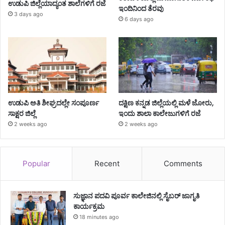
ಉಡುಪಿ ಜಿಲ್ಲೆಯಾದ್ಯಂತ ಶಾಲೆಗಳಿಗೆ ರಜೆ
ಇಂದಿನಿಂದ ತೆರವು
3 days ago
6 days ago
ಉಡುಪಿ ಅತಿ ಶೀಘ್ರದಲ್ಲೇ ಸಂಪೂರ್ಣ
ದಕ್ಷಿಣ ಕನ್ನಡ ಜಿಲ್ಲೆಯಲ್ಲಿ ಮಳೆ ಜೋರು,
ಸಾಕ್ಷರ ಜಿಲ್ಲೆ
ಇಂದು ಶಾಲಾ ಕಾಲೇಜುಗಳಿಗೆ ರಜೆ
2 weeks ago
2 weeks ago
Popular
Recent
Comments
ಸುಜ್ಞಾನ ಪದವಿ ಪೂರ್ವ ಕಾಲೇಜಿನಲ್ಲಿ ಸೈಬರ್ ಜಾಗೃತಿ
ಕಾರ್ಯಕ್ರಮ
18 minutes ago