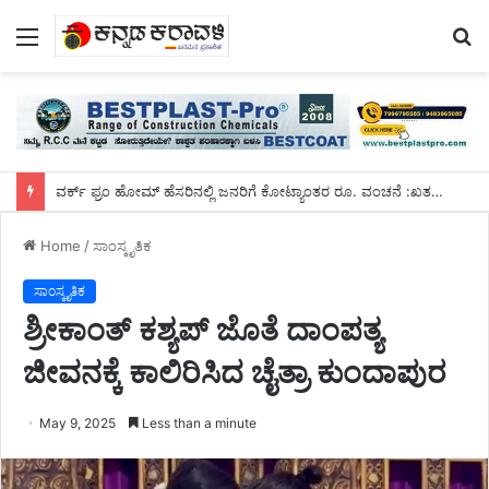
Menu
S
fo
ವರ್ಕ್ ಫ್ರಂ ಹೋಮ್ ಹೆಸರಿನಲ್ಲಿ ಜನರಿಗೆ ಕೋಟ್ಯಾಂತರ ರೂ. ವಂಚನೆ :ಖತರ್ನಾಕ್ ದಂಪತಿ ಅರೆಸ್ಟ್
Home
/
ಸಾಂಸ್ಕೃತಿಕ
ಸಾಂಸ್ಕೃತಿಕ
ಶ್ರೀಕಾಂತ್ ಕಶ್ಯಪ್ ಜೊತೆ ದಾಂಪತ್ಯ
ಜೀವನಕ್ಕೆ ಕಾಲಿರಿಸಿದ ಚೈತ್ರಾ ಕುಂದಾಪುರ
May 9, 2025
Less than a minute