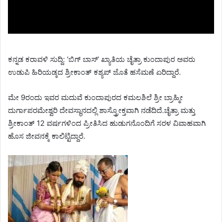
ಕನ್ನಡ ಕರಾವಳಿ ಸುದ್ದಿ: ‘ಬಿಗ್ ಬಾಸ್’ ಖ್ಯಾತಿಯ ಚೈತ್ರಾ ಕುಂದಾಪುರ ಅವರು
ಉಡುಪಿ ಹಿರಿಯಡ್ಕದ ಶ್ರೀಕಾಂತ್ ಕಶ್ಯಪ್ ಜೊತೆ ಹಸೆಮಣೆ ಏರಿದ್ದಾರೆ.
ಮೇ 9ರಂದು ಇವರ ಮದುವೆ ಕುಂದಾಪುರದ ಕಮಲಶಿಲೆ ಶ್ರೀ ಬ್ರಾಹ್ಮೀ
ದುರ್ಗಾಪರಮೇಶ್ವರಿ ದೇವಸ್ಥಾನದಲ್ಲಿ ಶಾಸ್ತ್ರೋಕ್ತವಾಗಿ ನಡೆದಿದೆ.ಚೈತ್ರಾ ಮತ್ತು
ಶ್ರೀಕಾಂತ್ 12 ವರ್ಷಗಳಿಂದ ಪ್ರೀತಿಸಿದ ಹುಡುಗನೊಂದಿಗೆ ಸರಳ ವಿವಾಹವಾಗಿ
ಹೊಸ ಜೀವನಕ್ಕೆ ಕಾಲಿಟ್ಟಿದ್ದಾರೆ.