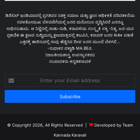
ಡಿಜಿಟಲ್ ಇಂಡಿಯಾದಲ್ಲಿ ಪ್ರಗತಿಪರ ಸಶಕ್ತ ಸಮಾಜ ಮತ್ತು ಜ್ಞಾನ ಆಥಿ೯ಕತೆ ಪರಿವತ೯ನೆಯ
ಸವ೯ತೋಮುಖ ಬೆಳವಣಿಗೆಯಲ್ಲಿ ಜನರ ಮನೋಬಲ ವೃದ್ಧಿಸಿದರೆ ಏನನ್ನೂ
ಸಾಧಿಸಬಹುದು. ಆ ನಿಟ್ಟಿನಲ್ಲಿ ನಾಡು-ನುಡಿ, ಕರಾವಳಿಯ ಸಂಸ್ಕೃತಿ ಸತ್ಯ -ನಿತ್ಯ, ಜನ-ಮನ
ಪ್ರಕಾಶಿತ ಈ ಕ್ಷಣದ ಸುದ್ಧಿಯನ್ನು ಕ್ಷಣಮಾತ್ರದಲ್ಲಿ ತಲುಪಿಸಿ, ಕರಾವಳಿ ಜನರ ಕೀತಿ೯ ಪತಾಕೆ
ಎತ್ತರಕ್ಕೆ ಹಾರಿಸುವಲ್ಲಿ ನಾವು ಹೆಚ್ಚಿಸಿದ ದೀಪ ಜನರ ಮುಂದೆ ಬೆಳಗಲಿ...
-ಸುಧಾಕರ ವಕ್ವಾಡಿ MA.BEd.
(ರಾಜಕೀಯಶಾಸ್ತ್ರ ಉಪನ್ಯಾಸಕರು)
ಸಂಪಾದಕರು ಕನ್ನಡಕರಾವಳಿ
Enter
your
Email
address
© Copyright 2026, All Rights Reserved |
Devoloped by Team
Kannada Karavali