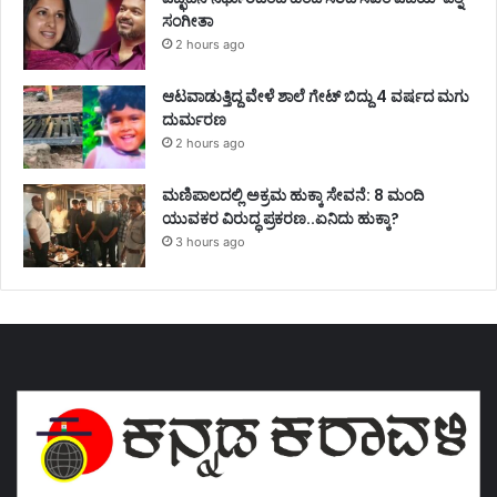
ಸಂಗೀತಾ
2 hours ago
ಆಟವಾಡುತ್ತಿದ್ದ ವೇಳೆ ಶಾಲೆ ಗೇಟ್ ಬಿದ್ದು 4 ವರ್ಷದ ಮಗು
ದುರ್ಮರಣ
2 hours ago
ಮಣಿಪಾಲದಲ್ಲಿ ಅಕ್ರಮ ಹುಕ್ಕಾ ಸೇವನೆ: 8 ಮಂದಿ
ಯುವಕರ ವಿರುದ್ಧ ಪ್ರಕರಣ..ಏನಿದು ಹುಕ್ಕಾ?
3 hours ago