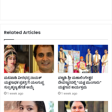
Related Articles
ಮಟಪಾಡಿ ವೀರಭದ್ರ ನಾಯಕ್
ವಕ್ವಾಡಿ ಶ್ರೀ ಮಹಾಲಿಂಗೇಶ್ವರ
ಯಕ್ಷಸಾಧಕ ಪ್ರಶಸ್ತಿ’ಗೆ ಯಲಗುಪ್ಪ
ದೇವಸ್ಥಾನದಲ್ಲಿ “ಯಕ್ಷ ಮುಂಗಾರು”
ಸುಬ್ರಹ್ಮಣ್ಯ ಹೆಗಡೆ ಆಯ್ಕೆ
ಯಕ್ಷಗಾನ ಕಾರ್ಯಕ್ರಮ
1 week ago
1 week ago