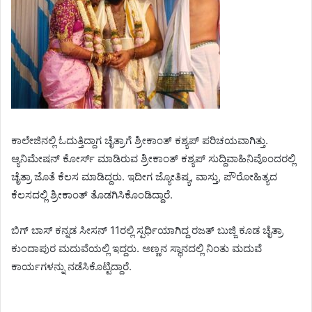
ಕಾಲೇಜಿನಲ್ಲಿ ಓದುತ್ತಿದ್ದಾಗ ಚೈತ್ರಾಗೆ ಶ್ರೀಕಾಂತ್ ಕಶ್ಯಪ್ ಪರಿಚಯವಾಗಿತ್ತು.
ಆ್ಯನಿಮೇಷನ್ ಕೋರ್ಸ್ ಮಾಡಿರುವ ಶ್ರೀಕಾಂತ್ ಕಶ್ಯಪ್ ಸುದ್ದಿವಾಹಿನಿವೊಂದರಲ್ಲಿ
ಚೈತ್ರಾ ಜೊತೆ ಕೆಲಸ ಮಾಡಿದ್ದರು. ಇದೀಗ ಜ್ಯೋತಿಷ್ಯ, ವಾಸ್ತು, ಪೌರೋಹಿತ್ಯದ
ಕೆಲಸದಲ್ಲಿ ಶ್ರೀಕಾಂತ್ ತೊಡಗಿಸಿಕೊಂಡಿದ್ದಾರೆ.
ಬಿಗ್ ಬಾಸ್ ಕನ್ನಡ ಸೀಸನ್ 11ರಲ್ಲಿ ಸ್ಪರ್ಧಿಯಾಗಿದ್ದ ರಜತ್ ಬುಜ್ಜಿ ಕೂಡ ಚೈತ್ರಾ
ಕುಂದಾಪುರ ಮದುವೆಯಲ್ಲಿ ಇದ್ದರು. ಅಣ್ಣನ ಸ್ಥಾನದಲ್ಲಿ ನಿಂತು ಮದುವೆ
ಕಾರ್ಯಗಳನ್ನು ನಡೆಸಿಕೊಟ್ಟಿದ್ದಾರೆ.