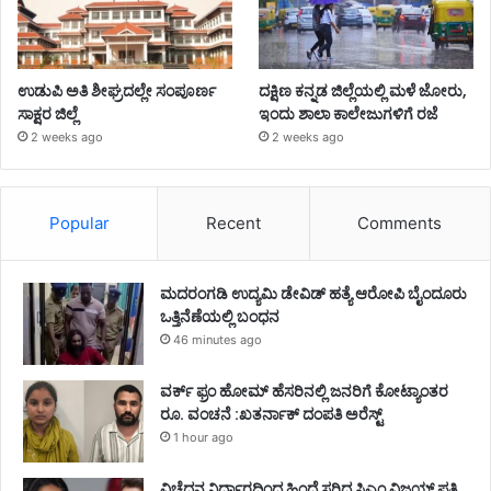
ಉಡುಪಿ ಅತಿ ಶೀಘ್ರದಲ್ಲೇ ಸಂಪೂರ್ಣ
ದಕ್ಷಿಣ ಕನ್ನಡ ಜಿಲ್ಲೆಯಲ್ಲಿ ಮಳೆ ಜೋರು,
ಸಾಕ್ಷರ ಜಿಲ್ಲೆ
ಇಂದು ಶಾಲಾ ಕಾಲೇಜುಗಳಿಗೆ ರಜೆ
2 weeks ago
2 weeks ago
Popular
Recent
Comments
ಮದರಂಗಡಿ ಉದ್ಯಮಿ ಡೇವಿಡ್ ಹತ್ಯೆ ಆರೋಪಿ ಬೈಂದೂರು
ಒತ್ತಿನೆಣೆಯಲ್ಲಿ ಬಂಧನ
46 minutes ago
ವರ್ಕ್ ಫ್ರಂ ಹೋಮ್ ಹೆಸರಿನಲ್ಲಿ ಜನರಿಗೆ ಕೋಟ್ಯಾಂತರ
ರೂ. ವಂಚನೆ :ಖತರ್ನಾಕ್ ದಂಪತಿ ಅರೆಸ್ಟ್
1 hour ago
ವಿಚ್ಛೆದನ ನಿರ್ಧಾರದಿಂದ ಹಿಂದೆ ಸರಿದ ಸಿಎಂ ವಿಜಯ್ ಪತ್ನಿ