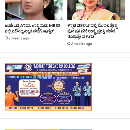
ಉಪೇಂದ್ರ ಸಿನಿಮಾ ಉಪ್ಪಿದಾದಾ MBBS
ಕನ್ನಡ ಚಿತ್ರರಂಗದಲ್ಲಿ ಮೊದಲ ಶ್ರೇಷ್ಠ
ನಲ್ಲಿ ನಟಿಸಿದ್ದ ಖ್ಯಾತ ನಟಿಗೆ ಕ್ಯಾನ್ಸರ್
ಪೋಷಕ ನಟಿ ರಾಷ್ಟ್ರಪ್ರಶಸ್ತಿ ಪಡೆದ
ರೂಪಾಶ್ರೀ ವರ್ಕಾಡಿ
2 weeks ago
3 weeks ago