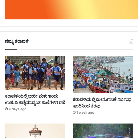
ನಮ್ಮ ಕರಾವಳಿ
ಕರಾವಳಿಯಲ್ಲಿ ಭಾರೀ ಮಳೆ: ಇಂದು
ಕರಾವಳಿಯಲ್ಲಿ ಮೀನುಗಾರಿಕೆ ನಿರ್ಬಂಧ
ಉಡುಪಿ ಜಿಲ್ಲೆಯಾದ್ಯಂತ ಶಾಲೆಗಳಿಗೆ ರಜೆ
ಇಂದಿನಿಂದ ತೆರವು
4 days ago
1 week ago