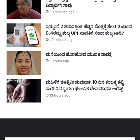
ವಿದ್ಯಾರ್ಥಿನಿ ಸಾವು
39 minutes ago
ಇನ್ಮುಂದೆ 2 ಸಾವಿರಕ್ಕಿಂತ ಹೆಚ್ಚಿನ ಮೊತ್ತಕ್ಕೆ ಶೇ.0.25ರಿಂದ
0.4ರಷ್ಟು ಶುಲ್ಕ UPI ಪಾವತಿಗೆ ಸೇವಾ ಶುಲ್ಕ ಜಾರಿ?
49 minutes ago
ಮನೆಯಿಂದ ಹೊರಹೋದ ಯುವತಿ ನಾಪತ್ತೆ
9 hours ago
ಮಹಿಳೆಗೆ ಚಿಕಿತ್ಸೆ ನೀಡುವುದಾಗಿ 10 ದಿನ ಕಂಬಕ್ಕೆ ಕಟ್ಟಿ
ಸಾಯಿಸಿದ ಸ್ವಯಂ ಘೋಷಿತ ದೇವಮಾನವ ಅರೆಸ್ಟ್
13 hours ago