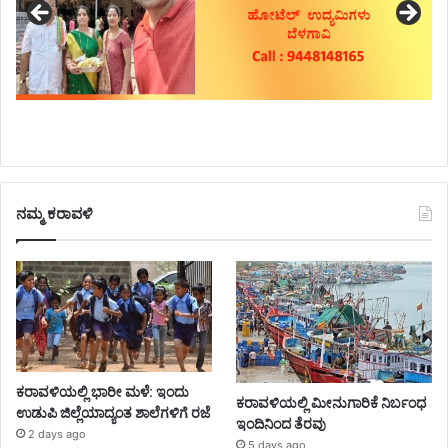
ನಮ್ಮ ಕರಾವಳಿ
ಕರಾವಳಿಯಲ್ಲಿ ಭಾರೀ ಮಳೆ: ಇಂದು
ಕರಾವಳಿಯಲ್ಲಿ ಮೀನುಗಾರಿಕೆ ನಿರ್ಬಂಧ
ಉಡುಪಿ ಜಿಲ್ಲೆಯಾದ್ಯಂತ ಶಾಲೆಗಳಿಗೆ ರಜೆ
ಇಂದಿನಿಂದ ತೆರವು
2 days ago
5 days ago