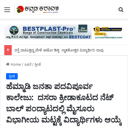
Menu
S
fo
ರಸ್ತೆ ದಾಟುತ್ತಿದ್ದ ವೇಳೆ ಆಟೋ ಡಿಕ್ಕಿ: ಸ್ನಾತಕೋತ್ತರ ವಿದ್ಯಾರ್ಥಿನಿ ಸಾವು
Home
/
ಇತರೆ
/
ಕ್ರೀಡೆ
ಕ್ರೀಡೆ
ಹೆಮ್ಮಾಡಿ ಜನತಾ ಪದವಿಪೂರ್ವ
ಕಾಲೇಜು: ದಸರಾ ಕ್ರೀಡಾಕೂಟದ ನೆಟ್
ಬಾಲ್ ಪಂದ್ಯಾಟದಲ್ಲಿ ಮೈಸೂರು
ವಿಭಾಗೀಯ ಮಟ್ಟಕ್ಕೆ ವಿದ್ಯಾರ್ಥಿಗಳು ಆಯ್ಕೆ