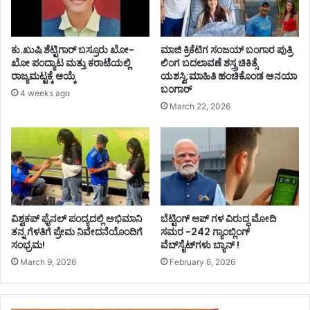
ಕು.ಖುಷಿ ಶೆಟ್ಟಿಗಾರ್ ಬಸ್ರೂರು ಖೋ-
ಮಾಜಿ ಕ್ರಿಕೆಟಿಗ ಸಂಜಯ್ ಬಂಗಾರ ಪುತ್ರಿ
ಖೋ ಪಂದ್ಯಾಟ ಮತ್ತು ಕರಾಟೆಯಲ್ಲಿ
ಲಿಂಗ ಬದಲಾವಣೆ ಶಸ್ತ್ರಚಿಕಿತ್ಸೆ
ರಾಜ್ಯಮಟ್ಟಕ್ಕೆ ಆಯ್ಕೆ
ಯಶಸ್ವಿ:ಮಾಹಿತಿ ಹಂಚಿಕೊಂಡ ಅನಯಾ
ಬಂಗಾರ್
4 weeks ago
March 22, 2026
ವಿಶ್ವಕಪ್ ಫೈನಲ್‌ ಪಂದ್ಯದಲ್ಲಿ ಅಭಿಮಾನಿ
ಬೆಟ್ಟಿಂಗ್ ಆಪ್ ಗಳ ವಿರುದ್ಧ ಮೋದಿ
ತನ್ನ ಗೆಳತಿಗೆ ಪ್ರೇಮ ನಿವೇದನೆಯೊಂದಿಗೆ
ಸಮರ -242 ಗ್ಯಾಂಬ್ಲಿಂಗ್‌
ಸಂಭ್ರಮ!
ವೆಬ್‌ಸೈಟ್‌ಗಳು ಬ್ಯಾನ್ !
March 9, 2026
February 6, 2026