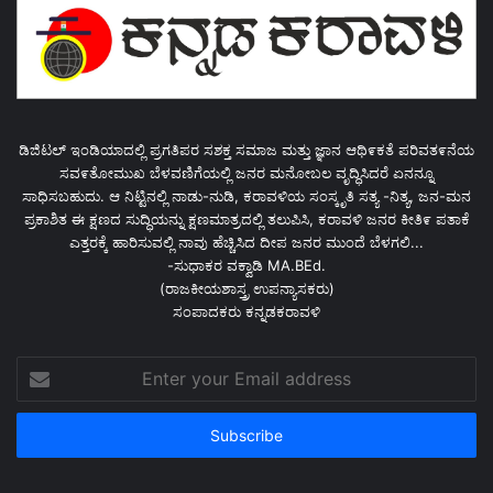
ಡಿಜಿಟಲ್ ಇಂಡಿಯಾದಲ್ಲಿ ಪ್ರಗತಿಪರ ಸಶಕ್ತ ಸಮಾಜ ಮತ್ತು ಜ್ಞಾನ ಆಥಿ೯ಕತೆ ಪರಿವತ೯ನೆಯ
ಸವ೯ತೋಮುಖ ಬೆಳವಣಿಗೆಯಲ್ಲಿ ಜನರ ಮನೋಬಲ ವೃದ್ಧಿಸಿದರೆ ಏನನ್ನೂ
ಸಾಧಿಸಬಹುದು. ಆ ನಿಟ್ಟಿನಲ್ಲಿ ನಾಡು-ನುಡಿ, ಕರಾವಳಿಯ ಸಂಸ್ಕೃತಿ ಸತ್ಯ -ನಿತ್ಯ, ಜನ-ಮನ
ಪ್ರಕಾಶಿತ ಈ ಕ್ಷಣದ ಸುದ್ಧಿಯನ್ನು ಕ್ಷಣಮಾತ್ರದಲ್ಲಿ ತಲುಪಿಸಿ, ಕರಾವಳಿ ಜನರ ಕೀತಿ೯ ಪತಾಕೆ
ಎತ್ತರಕ್ಕೆ ಹಾರಿಸುವಲ್ಲಿ ನಾವು ಹೆಚ್ಚಿಸಿದ ದೀಪ ಜನರ ಮುಂದೆ ಬೆಳಗಲಿ...
-ಸುಧಾಕರ ವಕ್ವಾಡಿ MA.BEd.
(ರಾಜಕೀಯಶಾಸ್ತ್ರ ಉಪನ್ಯಾಸಕರು)
ಸಂಪಾದಕರು ಕನ್ನಡಕರಾವಳಿ
Enter
your
Email
address