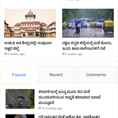
ಉಡುಪಿ ಅತಿ ಶೀಘ್ರದಲ್ಲೇ ಸಂಪೂರ್ಣ
ದಕ್ಷಿಣ ಕನ್ನಡ ಜಿಲ್ಲೆಯಲ್ಲಿ ಮಳೆ ಜೋರು,
ಸಾಕ್ಷರ ಜಿಲ್ಲೆ
ಇಂದು ಶಾಲಾ ಕಾಲೇಜುಗಳಿಗೆ ರಜೆ
2 weeks ago
2 weeks ago
Popular
Recent
Comments
ಕರಾವಳಿಯಲ್ಲಿ ಇನ್ನೂ ಮೂರು ದಿನ ಮಳೆ
ಮುಂದುವರಿಯುವ ಸಾಧ್ಯತೆ:ಹವಾಮಾನ ಇಲಾಖೆ
ಮುನ್ಸೂಚನೆ
16 minutes ago
ರಸ್ತೆ ದಾಟುತ್ತಿದ್ದ ವೇಳೆ ಆಟೋ ಡಿಕ್ಕಿ: ಸ್ನಾತಕೋತ್ತರ