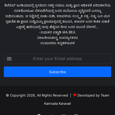
ಡಿಜಿಟಲ್ ಇಂಡಿಯಾದಲ್ಲಿ ಪ್ರಗತಿಪರ ಸಶಕ್ತ ಸಮಾಜ ಮತ್ತು ಜ್ಞಾನ ಆಥಿ೯ಕತೆ ಪರಿವತ೯ನೆಯ
ಸವ೯ತೋಮುಖ ಬೆಳವಣಿಗೆಯಲ್ಲಿ ಜನರ ಮನೋಬಲ ವೃದ್ಧಿಸಿದರೆ ಏನನ್ನೂ
ಸಾಧಿಸಬಹುದು. ಆ ನಿಟ್ಟಿನಲ್ಲಿ ನಾಡು-ನುಡಿ, ಕರಾವಳಿಯ ಸಂಸ್ಕೃತಿ ಸತ್ಯ -ನಿತ್ಯ, ಜನ-ಮನ
ಪ್ರಕಾಶಿತ ಈ ಕ್ಷಣದ ಸುದ್ಧಿಯನ್ನು ಕ್ಷಣಮಾತ್ರದಲ್ಲಿ ತಲುಪಿಸಿ, ಕರಾವಳಿ ಜನರ ಕೀತಿ೯ ಪತಾಕೆ
ಎತ್ತರಕ್ಕೆ ಹಾರಿಸುವಲ್ಲಿ ನಾವು ಹೆಚ್ಚಿಸಿದ ದೀಪ ಜನರ ಮುಂದೆ ಬೆಳಗಲಿ...
-ಸುಧಾಕರ ವಕ್ವಾಡಿ MA.BEd.
(ರಾಜಕೀಯಶಾಸ್ತ್ರ ಉಪನ್ಯಾಸಕರು)
ಸಂಪಾದಕರು ಕನ್ನಡಕರಾವಳಿ
Enter
your
Email
address
© Copyright 2026, All Rights Reserved |
Devoloped by Team
Kannada Karavali