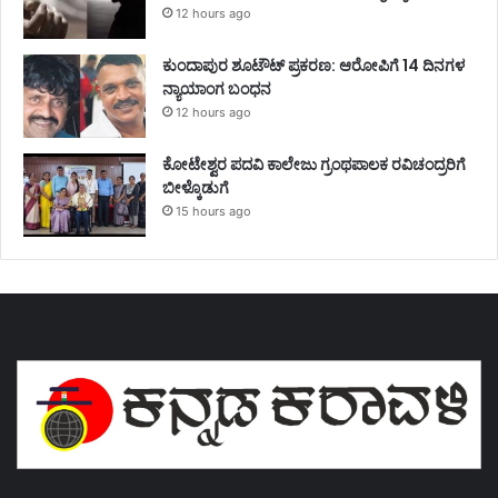
12 hours ago
ಕುಂದಾಪುರ ಶೂಟೌಟ್ ಪ್ರಕರಣ: ಆರೋಪಿಗೆ 14 ದಿನಗಳ
ನ್ಯಾಯಾಂಗ ಬಂಧನ
12 hours ago
ಕೋಟೇಶ್ವರ ಪದವಿ ಕಾಲೇಜು ಗ್ರಂಥಪಾಲಕ ರವಿಚಂದ್ರರಿಗೆ
ಬೀಳ್ಕೊಡುಗೆ
15 hours ago