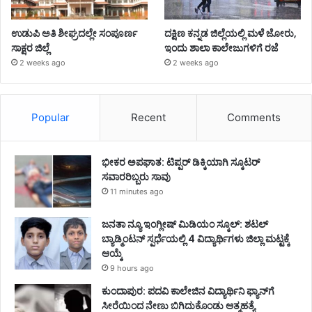
ಉಡುಪಿ ಅತಿ ಶೀಘ್ರದಲ್ಲೇ ಸಂಪೂರ್ಣ
ದಕ್ಷಿಣ ಕನ್ನಡ ಜಿಲ್ಲೆಯಲ್ಲಿ ಮಳೆ ಜೋರು,
ಸಾಕ್ಷರ ಜಿಲ್ಲೆ
ಇಂದು ಶಾಲಾ ಕಾಲೇಜುಗಳಿಗೆ ರಜೆ
2 weeks ago
2 weeks ago
Popular
Recent
Comments
ಭೀಕರ ಅಪಘಾತ: ಟಿಪ್ಪರ್ ಡಿಕ್ಕಿಯಾಗಿ ಸ್ಕೂಟರ್
ಸವಾರರಿಬ್ಬರು ಸಾವು
11 minutes ago
ಜನತಾ ನ್ಯೂ ಇಂಗ್ಲೀಷ್ ಮಿಡಿಯಂ ಸ್ಕೂಲ್: ಶಟಲ್
ಬ್ಯಾಡ್ಮಿಂಟನ್ ಸ್ಪರ್ಧೆಯಲ್ಲಿ 4 ವಿದ್ಯಾರ್ಥಿಗಳು ಜಿಲ್ಲಾ ಮಟ್ಟಕ್ಕೆ
ಆಯ್ಕೆ
9 hours ago
ಕುಂದಾಪುರ: ಪದವಿ ಕಾಲೇಜಿನ ವಿದ್ಯಾರ್ಥಿನಿ ಫ್ಯಾನ್‌ಗೆ
ಸೀರೆಯಿಂದ ನೇಣು ಬಿಗಿದುಕೊಂಡು ಆತ್ಮಹತ್ಯೆ