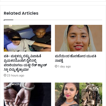
Related Articles
ಪತಿ- ಮಕ್ಕಳನ್ನು ಬಿಟ್ಟು ವಿವಾಹಿತೆ
ಮನೆಯಿಂದ ಹೊರಹೋದ ಯುವತಿ
ಪ್ರಿಯಕರನೊಂದಿಗೆ ರೈಲಿನಲ್ಲಿ
ನಾಪತ್ತೆ
ಪರಾರಿಯಾಗಲು ಯತ್ನ! ರೆಡ್ ಹ್ಯಾಂಡ್
1 day ago
ಸಿಕ್ಕಿ ಬಿದ್ದು ಹೈಡ್ರಾಮಾ!
23 hours ago