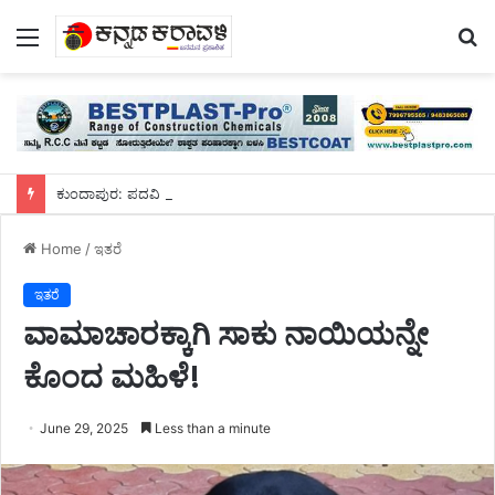
Menu
S
fo
ಕುಂದಾಪುರ: ಪದವಿ ಕಾಲೇಜಿನ ವಿದ್ಯಾರ್ಥಿನಿ ಫ್ಯಾನ್‌ಗೆ ಸೀರೆಯಿಂದ ನೇಣು ಬಿಗಿದುಕೊಂಡು ಆತ್ಮಹತ್ಯೆ
Home
/
ಇತರೆ
ಇತರೆ
ವಾಮಾಚಾರಕ್ಕಾಗಿ ಸಾಕು ನಾಯಿಯನ್ನೇ
ಕೊಂದ ಮಹಿಳೆ!
June 29, 2025
Less than a minute