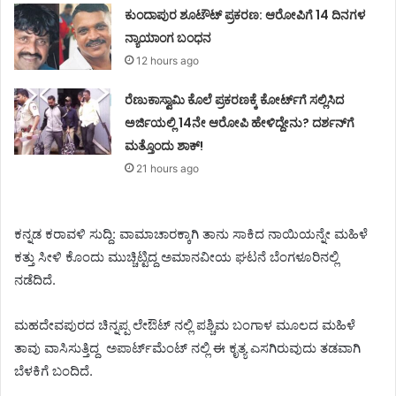
ಕುಂದಾಪುರ ಶೂಟೌಟ್ ಪ್ರಕರಣ: ಆರೋಪಿಗೆ 14 ದಿನಗಳ
ನ್ಯಾಯಾಂಗ ಬಂಧನ
12 hours ago
ರೆಣುಕಾಸ್ವಾಮಿ ಕೊಲೆ ಪ್ರಕರಣಕ್ಕೆ ಕೋರ್ಟ್‌ಗೆ ಸಲ್ಲಿಸಿದ
ಅರ್ಜಿಯಲ್ಲಿ 14ನೇ ಆರೋಪಿ ಹೇಳಿದ್ದೇನು? ದರ್ಶನ್‌ಗೆ
ಮತ್ತೊಂದು ಶಾಕ್!
21 hours ago
ಕನ್ನಡ ಕರಾವಳಿ ಸುದ್ದಿ: ವಾಮಾಚಾರಕ್ಕಾಗಿ ತಾನು ಸಾಕಿದ ನಾಯಿಯನ್ನೇ ಮಹಿಳೆ
ಕತ್ತು ಸೀಳಿ ಕೊಂದು ಮುಚ್ಚಿಟ್ಟಿದ್ದ ಅಮಾನವೀಯ ಘಟನೆ ಬೆಂಗಳೂರಿನಲ್ಲಿ
ನಡೆದಿದೆ.
ಮಹದೇವಪುರದ ಚಿನ್ನಪ್ಪ ಲೇಔಟ್ ನಲ್ಲಿ ಪಶ್ಚಿಮ ಬಂಗಾಳ ಮೂಲದ ಮಹಿಳೆ
ತಾವು ವಾಸಿಸುತ್ತಿದ್ದ ಅಪಾರ್ಟ್‌ಮೆಂಟ್ ನಲ್ಲಿ ಈ ಕೃತ್ಯ ಎಸಗಿರುವುದು ತಡವಾಗಿ
ಬೆಳಕಿಗೆ ಬಂದಿದೆ.