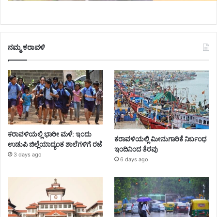
ನಮ್ಮ ಕರಾವಳಿ
ಕರಾವಳಿಯಲ್ಲಿ ಭಾರೀ ಮಳೆ: ಇಂದು
ಕರಾವಳಿಯಲ್ಲಿ ಮೀನುಗಾರಿಕೆ ನಿರ್ಬಂಧ
ಉಡುಪಿ ಜಿಲ್ಲೆಯಾದ್ಯಂತ ಶಾಲೆಗಳಿಗೆ ರಜೆ
ಇಂದಿನಿಂದ ತೆರವು
3 days ago
6 days ago