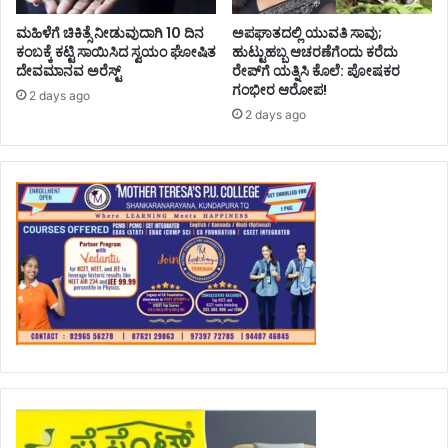
ಮಹಿಳೆಗೆ ಚಿಕಿತ್ಸೆ ನೀಡುವುದಾಗಿ 10 ದಿನ
ಅಪಘಾತದಲ್ಲಿ ಯುವತಿ ಸಾವು;
ಕಂಬಕ್ಕೆ ಕಟ್ಟಿ ಸಾಯಿಸಿದ ಸ್ವಯಂ ಘೋಷಿತ
ಹುಟ್ಟುಹಬ್ಬ ಆಚರಣೆಗೆಂದು ಕರೆದು
ದೇವಮಾನವ ಅರೆಸ್ಟ್
ರೇಪ್‌ಗೆ ಯತ್ನಿಸಿ ಕೊಲೆ: ಪೋಷಕರ
ಗಂಭೀರ ಆರೋಪ!
2 days ago
2 days ago