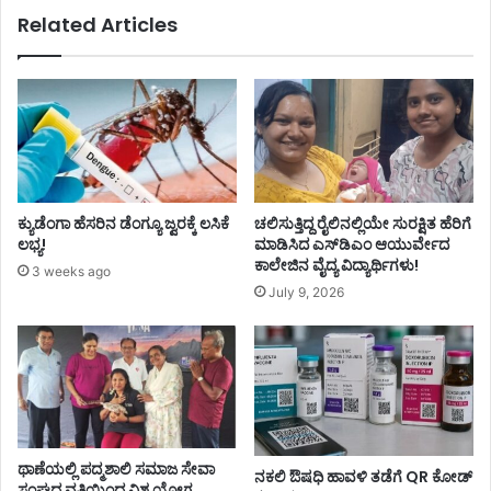
Related Articles
ಕ್ಯುಡೆಂಗಾ ಹೆಸರಿನ ಡೆಂಗ್ಯೂ ಜ್ವರಕ್ಕೆ ಲಸಿಕೆ
ಚಲಿಸುತ್ತಿದ್ದ ರೈಲಿನಲ್ಲಿಯೇ ಸುರಕ್ಷಿತ ಹೆರಿಗೆ
ಲಭ್ಯ!
ಮಾಡಿಸಿದ ಎಸ್‌ಡಿಎಂ ಆಯುರ್ವೇದ
ಕಾಲೇಜಿನ ವೈದ್ಯ ವಿದ್ಯಾರ್ಥಿಗಳು!
3 weeks ago
July 9, 2026
ಥಾಣೆಯಲ್ಲಿ ಪದ್ಮಶಾಲಿ ಸಮಾಜ ಸೇವಾ
ನಕಲಿ ಔಷಧಿ ಹಾವಳಿ ತಡೆಗೆ QR ಕೋಡ್
ಸಂಘದ ವತಿಯಿಂದ ವಿಶ್ವ ಯೋಗ