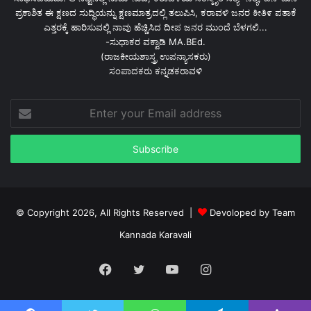
ಪ್ರಕಾಶಿತ ಈ ಕ್ಷಣದ ಸುದ್ಧಿಯನ್ನು ಕ್ಷಣಮಾತ್ರದಲ್ಲಿ ತಲುಪಿಸಿ, ಕರಾವಳಿ ಜನರ ಕೀತಿ೯ ಪತಾಕೆ
ಎತ್ತರಕ್ಕೆ ಹಾರಿಸುವಲ್ಲಿ ನಾವು ಹೆಚ್ಚಿಸಿದ ದೀಪ ಜನರ ಮುಂದೆ ಬೆಳಗಲಿ...
-ಸುಧಾಕರ ವಕ್ವಾಡಿ MA.BEd.
(ರಾಜಕೀಯಶಾಸ್ತ್ರ ಉಪನ್ಯಾಸಕರು)
ಸಂಪಾದಕರು ಕನ್ನಡಕರಾವಳಿ
Enter
your
Email
address
© Copyright 2026, All Rights Reserved |
Devoloped by Team
Kannada Karavali
Facebook
Twitter
YouTube
Instagram