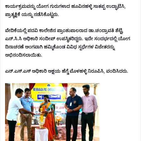
ಕಾರ್ಯಕ್ರಮವನ್ನು ಯೋಗ ಗುರುಗಳಾದ ಹೂವಿನಹಳ್ಳಿ ಸಾತಪ್ಪ ಉದ್ಘಾಟಿಸಿ,
ಪ್ರಾತ್ಯಕ್ಷಿಕೆ ಯನ್ನು ನಡೆಸಿಕೊಟ್ಟರು.
ವೇದಿಕೆಯಲ್ಲಿ ಪದವಿ ಕಾಲೇಜಿನ ಪ್ರಾಂಶುಪಾಲರಾದ ಡಾ.ಚಂದ್ರಾವತಿ ಶೆಟ್ಟಿ,
ಎನ್‌.ಸಿ.ಸಿ ಅಧಿಕಾರಿ ಸಂದೀಪ್ ಉಪಸ್ಥಿತರಿದ್ದರು. ಇದೇ ಸಂದರ್ಭದಲ್ಲಿ ಯೋಗ
ದಿನಾಚರಣೆ ಅಂಗವಾಗಿ ಹಮ್ಮಿಕೊಂಡ ವಿವಿಧ ಸ್ಪರ್ಧೆಗಳ ವಿಜೇತರನ್ನು
ಅಭಿನಂದಿಸಲಾಯಿತು.
ಎನ್.ಎಸ್.ಎಸ್ ಅಧಿಕಾರಿ ಅಕ್ಷಯ ಹೆಗ್ಡೆ ಮೊಳಹಳ್ಳಿ ನಿರೂಪಿಸಿ, ವಂದಿಸಿದರು.