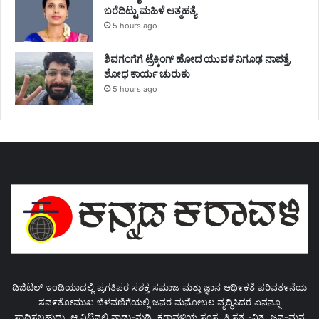
ಬರೆದಿಟ್ಟು ಮಹಿಳೆ ಆತ್ಮಹತ್ಯೆ
5 hours ago
ಶಿವಗಂಗೆಗೆ ಟ್ರೆಕ್ಕಿಂಗ್‌ ಹೋದ ಯುವಕ ನಿಗೂಢ ನಾಪತ್ತೆ,
ಶೋಧ ಕಾರ್ಯ ಚುರುಕು
5 hours ago
ಡಿಜಿಟಲ್ ಇಂಡಿಯಾದಲ್ಲಿ ಪ್ರಗತಿಪರ ಸಶಕ್ತ ಸಮಾಜ ಮತ್ತು ಜ್ಞಾನ ಆಥಿ೯ಕತೆ ಪರಿವತ೯ನೆಯ
ಸವ೯ತೋಮುಖ ಬೆಳವಣಿಗೆಯಲ್ಲಿ ಜನರ ಮನೋಬಲ ವೃದ್ಧಿಸಿದರೆ ಏನನ್ನೂ
ಸಾಧಿಸಬಹುದು. ಆ ನಿಟ್ಟಿನಲ್ಲಿ ನಾಡು-ನುಡಿ, ಕರಾವಳಿಯ ಸಂಸ್ಕೃತಿ ಸತ್ಯ -ನಿತ್ಯ, ಜನ-ಮನ