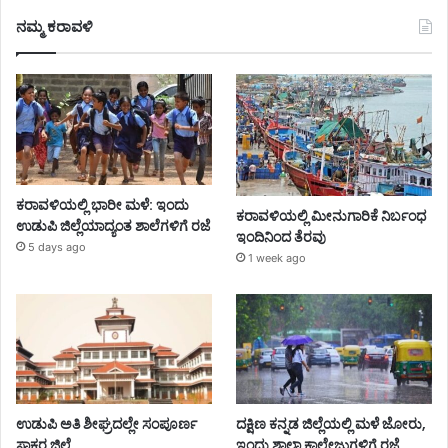
ನಮ್ಮ ಕರಾವಳಿ
ಕರಾವಳಿಯಲ್ಲಿ ಭಾರೀ ಮಳೆ: ಇಂದು
ಕರಾವಳಿಯಲ್ಲಿ ಮೀನುಗಾರಿಕೆ ನಿರ್ಬಂಧ
ಉಡುಪಿ ಜಿಲ್ಲೆಯಾದ್ಯಂತ ಶಾಲೆಗಳಿಗೆ ರಜೆ
ಇಂದಿನಿಂದ ತೆರವು
5 days ago
1 week ago
ಉಡುಪಿ ಅತಿ ಶೀಘ್ರದಲ್ಲೇ ಸಂಪೂರ್ಣ
ದಕ್ಷಿಣ ಕನ್ನಡ ಜಿಲ್ಲೆಯಲ್ಲಿ ಮಳೆ ಜೋರು,
ಸಾಕ್ಷರ ಜಿಲ್ಲೆ
ಇಂದು ಶಾಲಾ ಕಾಲೇಜುಗಳಿಗೆ ರಜೆ