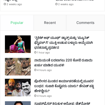
2 weeks ago
2 weeks ago
Popular
Recent
Comments
‘ಸ್ಪಿರಿಟ್ ಆಫ್ ಯೂಥ್’ ಡ್ಯಾನ್ಸ್ ಮತ್ತು ‘ಮ್ಯೂಸಿಕ್
ಫೆಸ್ಟಿವಲ್ ಗೆ’ ಯುಕ್ತಿ ಉಡುಪ ಬಳ್ಕೂರು ಆಯ್ಕೆಯಾಗಿ
ಭರತನಾಟ್ಯ ಪ್ರದರ್ಶನ
1 hour ago
ನಾಯಿಯಂತೆ ಬದಲಾಗಲು 220 ಕೋಟಿ ರುಪಾಯಿ
ಖರ್ಚು ಮಾಡಿದ ಯುವಕ!
4 hours ago
ಪೊಲೀಸರ ಮಿಂಚಿನ ಕಾರ್ಯಾಚರಣೆಯಲ್ಲಿ ಮೂವರ
ಬಂಧನ: ಸುಪಾರಿ ಕೊಟ್ಟವರು ಯಾರು? ಡೇವಿಡ್ ಪತ್ನಿ
ಹೇಳಿದ್ದೇನು?
4 hours ago
ಸೂಪರ್‌ವೈಸರ್‌ ಕಿರುಕುಳ ಆರೋಪ: ಡೆತ್‌ನೋಟ್‌