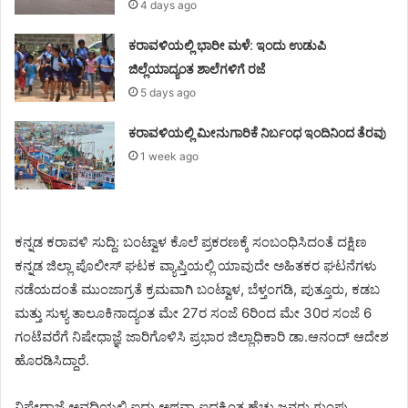
4 days ago
ಕರಾವಳಿಯಲ್ಲಿ ಭಾರೀ ಮಳೆ: ಇಂದು ಉಡುಪಿ
ಜಿಲ್ಲೆಯಾದ್ಯಂತ ಶಾಲೆಗಳಿಗೆ ರಜೆ
5 days ago
ಕರಾವಳಿಯಲ್ಲಿ ಮೀನುಗಾರಿಕೆ ನಿರ್ಬಂಧ ಇಂದಿನಿಂದ ತೆರವು
1 week ago
ಕನ್ನಡ ಕರಾವಳಿ ಸುದ್ದಿ: ಬಂಟ್ವಾಳ ಕೊಲೆ ಪ್ರಕರಣಕ್ಕೆ ಸಂಬಂಧಿಸಿದಂತೆ ದಕ್ಷಿಣ
ಕನ್ನಡ ಜಿಲ್ಲಾ ಪೊಲೀಸ್‌ ಘಟಕ ವ್ಯಾಪ್ತಿಯಲ್ಲಿ ಯಾವುದೇ ಅಹಿತಕರ ಘಟನೆಗಳು
ನಡೆಯದಂತೆ ಮುಂಜಾಗ್ರತೆ ಕ್ರಮವಾಗಿ ಬಂಟ್ವಾಳ, ಬೆಳ್ತಂಗಡಿ, ಪುತ್ತೂರು, ಕಡಬ
ಮತ್ತು ಸುಳ್ಯ ತಾಲೂಕಿನಾದ್ಯಂತ ಮೇ 27ರ ಸಂಜೆ 6ರಿಂದ ಮೇ 30ರ ಸಂಜೆ 6
ಗಂಟೆವರೆಗೆ ನಿಷೇಧಾಜ್ಞೆ ಜಾರಿಗೊಳಿಸಿ ಪ್ರಭಾರ ಜಿಲ್ಲಾಧಿಕಾರಿ ಡಾ.ಆನಂದ್‌ ಆದೇಶ
ಹೊರಡಿಸಿದ್ದಾರೆ.
ನಿಷೇಧಾಜ್ಞೆ ಅವಧಿಯಲ್ಲಿ ಐದು ಅಥವಾ ಐದಕ್ಕಿಂತ ಹೆಚ್ಚು ಜನರು ಗುಂಪು