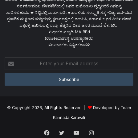
ಸವ೯ತೋಮುಖ ಬೆಳವಣಿಗೆಯಲ್ಲಿ ಜನರ ಮನೋಬಲ ವೃದ್ಧಿಸಿದರೆ ಏನನ್ನೂ
ಸಾಧಿಸಬಹುದು. ಆ ನಿಟ್ಟಿನಲ್ಲಿ ನಾಡು-ನುಡಿ, ಕರಾವಳಿಯ ಸಂಸ್ಕೃತಿ ಸತ್ಯ -ನಿತ್ಯ, ಜನ-ಮನ
ಪ್ರಕಾಶಿತ ಈ ಕ್ಷಣದ ಸುದ್ಧಿಯನ್ನು ಕ್ಷಣಮಾತ್ರದಲ್ಲಿ ತಲುಪಿಸಿ, ಕರಾವಳಿ ಜನರ ಕೀತಿ೯ ಪತಾಕೆ
ಎತ್ತರಕ್ಕೆ ಹಾರಿಸುವಲ್ಲಿ ನಾವು ಹೆಚ್ಚಿಸಿದ ದೀಪ ಜನರ ಮುಂದೆ ಬೆಳಗಲಿ...
-ಸುಧಾಕರ ವಕ್ವಾಡಿ MA.BEd.
(ರಾಜಕೀಯಶಾಸ್ತ್ರ ಉಪನ್ಯಾಸಕರು)
ಸಂಪಾದಕರು ಕನ್ನಡಕರಾವಳಿ
Enter
your
Email
address
© Copyright 2026, All Rights Reserved |
Devoloped by Team
Kannada Karavali
Facebook
Twitter
YouTube
Instagram