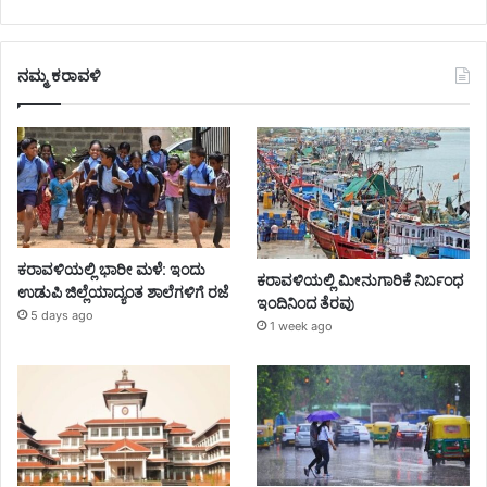
ನಮ್ಮ ಕರಾವಳಿ
ಕರಾವಳಿಯಲ್ಲಿ ಭಾರೀ ಮಳೆ: ಇಂದು
ಕರಾವಳಿಯಲ್ಲಿ ಮೀನುಗಾರಿಕೆ ನಿರ್ಬಂಧ
ಉಡುಪಿ ಜಿಲ್ಲೆಯಾದ್ಯಂತ ಶಾಲೆಗಳಿಗೆ ರಜೆ
ಇಂದಿನಿಂದ ತೆರವು
5 days ago
1 week ago