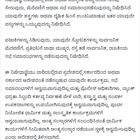
ಸೇರುವುದು, ಮೆರೆವಣಿಗೆ ಅಥವಾ ಸಭೆ ಸಮಾರಂಭನಡೆಸುವುದನ್ನು ನಿಷೇಧಿಸಿದೆ.
ಯಾವುದೇ ಶಸ್ತ್ರಗಳು ಅಥವಾ ದೈಹಿಕ ಹಿಂಸೆ ಉಂಟುಮಾಡುವ ಇತರ ಯಾವುದೇ
ವಸ್ತುಗಳನ್ನು ಒಯ್ಯುವುದನ್ನು ನಿಷೇಧಿಸಿದೆ.
ಪಟಾಕಿಗಳನ್ನು ಸಿಡಿಸುವುದು, ಯಾವುದೇ ಸ್ಪೋಟಕಗಳನ್ನು ಸಾರ್ವಜನಿಕ
ಮೆರವಣಿಗೆ, ಪ್ರತಿಭಟನೆ ಜಾಥಾ ಮುಷ್ಕರ, ರಸ್ತೆ ತಡೆ ಸಾರ್ವಜನಿಕ, ರಾಜಕೀಯ
ಸಭೆ ಸಮಾರಂಭಗಳನ್ನು ನಡೆಸುವುದನ್ನು ನಿಷೇಧಿಸಿದೆ.
ಈ ನಿಷೇಧಾಜ್ಞೆಯು ಜಾರಿಯಲ್ಲಿರುವ ಪ್ರದೇಶದಲ್ಲಿ ಸರ್ಕಾರದಿಂದ ಅಥವಾ
ಸರ್ಕಾರದ ಆದೇಶದಂತೆ ನಡೆಸಲ್ಪಡುವ ಯಾವುದೇ ಕಾರ್ಯಕ್ರಮ, ಸಭೆ
ಸಮಾರಂಭಗಳಿಗೆ ಅನ್ವಯವಾಗುವುದಿಲ್ಲ ಮತ್ತು ಪೊಲೀಸ್‌ ಅಧಿಕಾರಿಗಳು, ಬ್ಯಾಂಕ್
ಭದ್ರತಾ ಸಿಬ್ಬಂದಿ ಕರ್ತವ್ಯ ನಿರ್ವಹಣೆ ವೇಳೆ ಲಾಠಿ, ಶಸ್ತ್ರಾಸ್ತ್ರ ಮತ್ತು ಸಂಪರ್ಕ
ಉಪಕರಣಗಳನ್ನು ಉಪಯೋಗಿಸುವುದಕ್ಕೆ ಅನ್ವಯವಾಗುವುದಿಲ್ಲ. ಪೂರ್ವ
ನಿಯೋಜಿತ ಧಾರ್ಮಿಕ ಮತ್ತು ಸಾಂಸ್ಕೃತಿಕ ಕಾರ್ಯಕ್ರಮಗಳಿಗೆ
ಅನ್ವಯವಾಗುವುದಿಲ್ಲ. ಅಂತ್ಯ ಸಂಸ್ಕಾರಗಳಿಗೆ ಸಂಬಂಧಿಸಿದಂತೆ ಧಾರ್ಮಿಕ
ಕಾರ್ಯಗಳಿಗೆ ಸೀಮಿತವಾಗಿ ಅಂತ್ಯಸಂಸ್ಕಾರ ನಡೆಯುವ ಸ್ಥಳಕ್ಕೆ ಅನ್ವಯಿಸುವುದಿಲ್ಲ
ಎಂದು ಆದೇಶದಲ್ಲಿ ತಿಳಿಸಲಾಗಿದೆ.