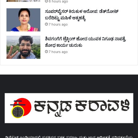
6 hours ago
ಸೂಪರ್‌ವೈಸರ್‌ ಕಿರುಕುಳ ಆರೋಪ: ಡೆತ್‌ನೋಟ್‌
ಬರೆದಿಟ್ಟು ಮಹಿಳೆ ಆತ್ಮಹತ್ಯೆ
7 hours ago
ಶಿವಗಂಗೆಗೆ ಟ್ರೆಕ್ಕಿಂಗ್‌ ಹೋದ ಯುವಕ ನಿಗೂಢ ನಾಪತ್ತೆ,
ಶೋಧ ಕಾರ್ಯ ಚುರುಕು
7 hours ago
ಡಿಜಿಟಲ್ ಇಂಡಿಯಾದಲ್ಲಿ ಪ್ರಗತಿಪರ ಸಶಕ್ತ ಸಮಾಜ ಮತ್ತು ಜ್ಞಾನ ಆಥಿ೯ಕತೆ ಪರಿವತ೯ನೆಯ