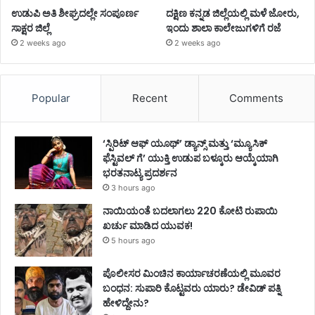
ಉಡುಪಿ ಅತಿ ಶೀಘ್ರದಲ್ಲೇ ಸಂಪೂರ್ಣ
ದಕ್ಷಿಣ ಕನ್ನಡ ಜಿಲ್ಲೆಯಲ್ಲಿ ಮಳೆ ಜೋರು,
ಸಾಕ್ಷರ ಜಿಲ್ಲೆ
ಇಂದು ಶಾಲಾ ಕಾಲೇಜುಗಳಿಗೆ ರಜೆ
2 weeks ago
2 weeks ago
Popular
Recent
Comments
‘ಸ್ಪಿರಿಟ್ ಆಫ್ ಯೂಥ್’ ಡ್ಯಾನ್ಸ್ ಮತ್ತು ‘ಮ್ಯೂಸಿಕ್
ಫೆಸ್ಟಿವಲ್ ಗೆ’ ಯುಕ್ತಿ ಉಡುಪ ಬಳ್ಕೂರು ಆಯ್ಕೆಯಾಗಿ
ಭರತನಾಟ್ಯ ಪ್ರದರ್ಶನ
3 hours ago
ನಾಯಿಯಂತೆ ಬದಲಾಗಲು 220 ಕೋಟಿ ರುಪಾಯಿ
ಖರ್ಚು ಮಾಡಿದ ಯುವಕ!
5 hours ago
ಪೊಲೀಸರ ಮಿಂಚಿನ ಕಾರ್ಯಾಚರಣೆಯಲ್ಲಿ ಮೂವರ
ಬಂಧನ: ಸುಪಾರಿ ಕೊಟ್ಟವರು ಯಾರು? ಡೇವಿಡ್ ಪತ್ನಿ
ಹೇಳಿದ್ದೇನು?