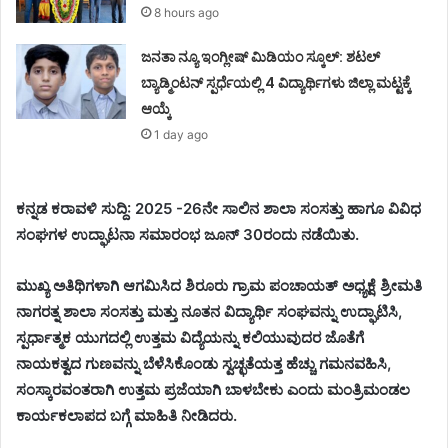
8 hours ago
ಜನತಾ ನ್ಯೂ ಇಂಗ್ಲೀಷ್ ಮಿಡಿಯಂ ಸ್ಕೂಲ್: ಶಟಲ್
ಬ್ಯಾಡ್ಮಿಂಟನ್ ಸ್ಪರ್ಧೆಯಲ್ಲಿ 4 ವಿದ್ಯಾರ್ಥಿಗಳು ಜಿಲ್ಲಾ ಮಟ್ಟಕ್ಕೆ
ಆಯ್ಕೆ
1 day ago
ಕನ್ನಡ ಕರಾವಳಿ ಸುದ್ದಿ: 2025 -26ನೇ ಸಾಲಿನ ಶಾಲಾ ಸಂಸತ್ತು ಹಾಗೂ ವಿವಿಧ
ಸಂಘಗಳ ಉದ್ಘಾಟನಾ ಸಮಾರಂಭ ಜೂನ್ 30ರಂದು ನಡೆಯಿತು.
ಮುಖ್ಯ ಅತಿಥಿಗಳಾಗಿ ಆಗಮಿಸಿದ ಶಿರೂರು ಗ್ರಾಮ ಪಂಚಾಯತ್ ಅಧ್ಯಕ್ಷೆ ಶ್ರೀಮತಿ
ನಾಗರತ್ನ ಶಾಲಾ ಸಂಸತ್ತು ಮತ್ತು ನೂತನ ವಿದ್ಯಾರ್ಥಿ ಸಂಘವನ್ನು ಉದ್ಘಾಟಿಸಿ,
ಸ್ಪರ್ಧಾತ್ಮಕ ಯುಗದಲ್ಲಿ ಉತ್ತಮ ವಿದ್ಯೆಯನ್ನು ಕಲಿಯುವುದರ ಜೊತೆಗೆ
ನಾಯಕತ್ವದ ಗುಣವನ್ನು ಬೆಳೆಸಿಕೊಂಡು ಸ್ವಚ್ಛತೆಯತ್ತ ಹೆಚ್ಚು ಗಮನವಹಿಸಿ,
ಸಂಸ್ಕಾರವಂತರಾಗಿ ಉತ್ತಮ ಪ್ರಜೆಯಾಗಿ ಬಾಳಬೇಕು ಎಂದು ಮಂತ್ರಿಮಂಡಲ
ಕಾರ್ಯಕಲಾಪದ ಬಗ್ಗೆ ಮಾಹಿತಿ ನೀಡಿದರು.