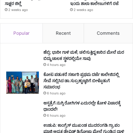
ಸಾಕ್ಷರ ಜಿಲ್ಲೆ
ಇಂದು ಶಾಲಾ ಕಾಲೇಜುಗಳಿಗೆ ರಜೆ
2 weeks ago
2 weeks ago
Popular
Recent
Comments
ಹೆಬ್ರಿ: ಭಾರೀ ಗಾಳಿ ಮಳೆ, ಚಲಿಸುತ್ತಿದ್ದ ಕಾರಿನ ಮೇಲೆ ಮರ
ಬಿದ್ದು ಚಾಲಕ ಸ್ಥಳದಲ್ಲಿಯೇ ಸಾವು
4 hours ago
ಕೋಟ ಪಡುಕರೆ ಸರ್ಕಾರಿ ಪ್ರಥಮ ದರ್ಜೆ ಕಾಲೇಜಿನಲ್ಲಿ
ಸೇವೆ ಸಲ್ಲಿಸಿದ ಡಾ.ಸುಬ್ರಹ್ಮಣ್ಯರಿಗೆ ಬೀಳ್ಕೊಡುಗೆ
ಸಮಾರಂಭ
6 hours ago
ಆಸ್ಪತ್ರೆಗೆ ನುಗ್ಗಿ ರೋಗಿಗಳ ಎದುರಲ್ಲೇ ಕೋಳಿ ವಿಚಾರಕ್ಕೆ
ಧಾಂದಲೆ!
6 hours ago
ಉಡುಪಿ: ಕಾಂಗ್ರೆಸ್‌ ಮುಖಂಡ ಮುದರಂಗಡಿ ಗ್ರಾ.ಪಂ
ಮಾಜಿ ಅಧ್ಯಕ್ಷ ಡೇವಿಡ್‌ ಡಿಸೋಜಾ ಮೇಲೆ ಗುಂಡಿನ ದಾಳಿ