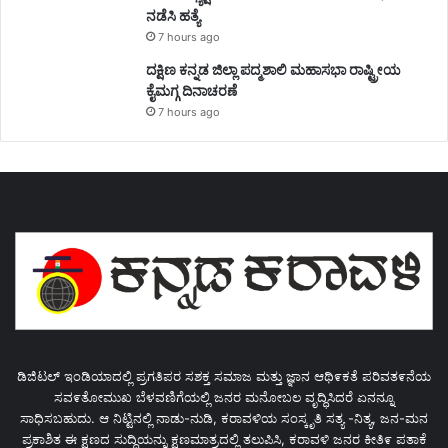
ನಡೆಸಿ ಹತ್ಯೆ
7 hours ago
ದಕ್ಷಿಣ ಕನ್ನಡ ಜಿಲ್ಲಾ ಪದ್ಮಶಾಲಿ ಮಹಾಸಭಾ ರಾಷ್ಟ್ರೀಯ
ಕೈಮಗ್ಗ ದಿನಾಚರಣೆ
7 hours ago
ಡಿಜಿಟಲ್ ಇಂಡಿಯಾದಲ್ಲಿ ಪ್ರಗತಿಪರ ಸಶಕ್ತ ಸಮಾಜ ಮತ್ತು ಜ್ಞಾನ ಆಥಿ೯ಕತೆ ಪರಿವತ೯ನೆಯ
ಸವ೯ತೋಮುಖ ಬೆಳವಣಿಗೆಯಲ್ಲಿ ಜನರ ಮನೋಬಲ ವೃದ್ಧಿಸಿದರೆ ಏನನ್ನೂ
ಸಾಧಿಸಬಹುದು. ಆ ನಿಟ್ಟಿನಲ್ಲಿ ನಾಡು-ನುಡಿ, ಕರಾವಳಿಯ ಸಂಸ್ಕೃತಿ ಸತ್ಯ -ನಿತ್ಯ, ಜನ-ಮನ
ಪ್ರಕಾಶಿತ ಈ ಕ್ಷಣದ ಸುದ್ಧಿಯನ್ನು ಕ್ಷಣಮಾತ್ರದಲ್ಲಿ ತಲುಪಿಸಿ, ಕರಾವಳಿ ಜನರ ಕೀತಿ೯ ಪತಾಕೆ