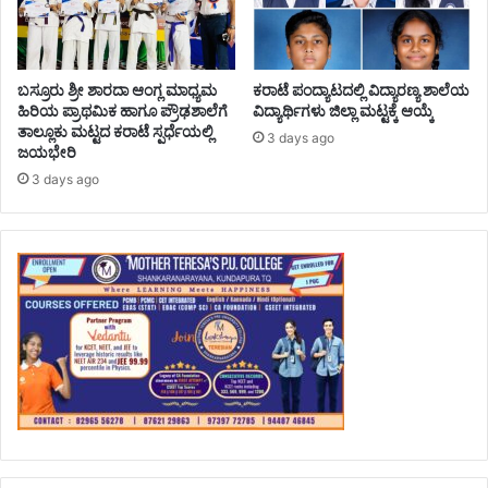
ಬಸ್ರೂರು ಶ್ರೀ ಶಾರದಾ ಆಂಗ್ಲ ಮಾಧ್ಯಮ
ಕರಾಟೆ ಪಂದ್ಯಾಟದಲ್ಲಿ ವಿದ್ಯಾರಣ್ಯ ಶಾಲೆಯ
ಹಿರಿಯ ಪ್ರಾಥಮಿಕ ಹಾಗೂ ಪ್ರೌಢಶಾಲೆಗೆ
ವಿದ್ಯಾರ್ಥಿಗಳು ಜಿಲ್ಲಾ ಮಟ್ಟಕ್ಕೆ ಆಯ್ಕೆ
ತಾಲ್ಲೂಕು ಮಟ್ಟದ ಕರಾಟೆ ಸ್ಪರ್ಧೆಯಲ್ಲಿ
3 days ago
ಜಯಭೇರಿ
3 days ago