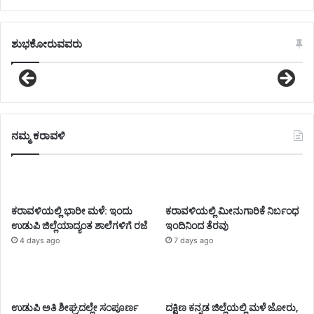
ಶುಭಕೋರುವವರು
ನಮ್ಮ ಕರಾವಳಿ
ಕರಾವಳಿಯಲ್ಲಿ ಭಾರೀ ಮಳೆ: ಇಂದು
ಕರಾವಳಿಯಲ್ಲಿ ಮೀನುಗಾರಿಕೆ ನಿರ್ಬಂಧ
ಉಡುಪಿ ಜಿಲ್ಲೆಯಾದ್ಯಂತ ಶಾಲೆಗಳಿಗೆ ರಜೆ
ಇಂದಿನಿಂದ ತೆರವು
4 days ago
7 days ago
ಉಡುಪಿ ಅತಿ ಶೀಘ್ರದಲ್ಲೇ ಸಂಪೂರ್ಣ
ದಕ್ಷಿಣ ಕನ್ನಡ ಜಿಲ್ಲೆಯಲ್ಲಿ ಮಳೆ ಜೋರು,