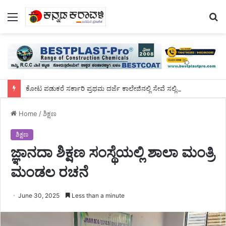
Menu
S
fo
ಕೋಟ ಪಡುಕರೆ ಸರ್ಕಾರಿ ಪ್ರಥಮ ದರ್ಜೆ ಕಾಲೇಜಿನಲ್ಲಿ ಸೇವೆ ಸಲ್ಲಿಸಿದ ಡಾ.ಸುಬ್ರಹ್ಮಣ್ಯರಿಗೆ ಬೀಳ್ಕೊಡುಗೆ ಸಮಾರಂಭ
Home
/
ಶಿಕ್ಷಣ
ಶಿಕ್ಷಣ
ಜ್ಞಾನದಾ ಶಿಕ್ಷಣ ಸಂಸ್ಥೆಯಲ್ಲಿ ಶಾಲಾ ಮಂತ್ರಿ
ಮಂಡಲ ರಚನೆ
June 30, 2025
Less than a minute