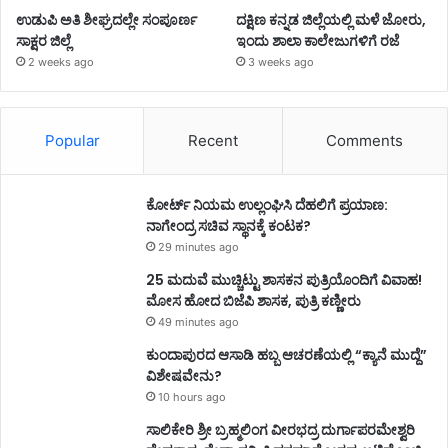
ಉಡುಪಿ ಅತಿ ಶೀಘ್ರದಲ್ಲೇ ಸಂಪೂರ್ಣ
ದಕ್ಷಿಣ ಕನ್ನಡ ಜಿಲ್ಲೆಯಲ್ಲಿ ಮಳೆ ಜೋರು,
ಸಾಕ್ಷರ ಜಿಲ್ಲೆ
ಇಂದು ಶಾಲಾ ಕಾಲೇಜುಗಳಿಗೆ ರಜೆ
2 weeks ago
3 weeks ago
Popular
Recent
Comments
ಕೋರ್ಟ್ ನಿಯಮ ಉಲ್ಲಂಘಿಸಿ ದೆಹಲಿಗೆ ಪ್ರಯಾಣ:
ನಾಗೇಂದ್ರ ಸಚಿವ ಸ್ಥಾನಕ್ಕೆ ಕಂಟಕ?
29 minutes ago
25 ಮದುವೆ ಮುಚ್ಚಿಟ್ಟು ಶಾಸಕನ ಪುತ್ರಿಯೊಂದಿಗೆ ವಿವಾಹ!
ಮೋಸ ಹೋದ ಬಿಜೆಪಿ ಶಾಸಕ, ಪುತ್ರಿ ಕಣ್ಣೀರು
49 minutes ago
ಕುಂದಾಪುರದ ಆಸಾಡಿ ಹಬ್ಬ ಆಚರಣೆಯಲ್ಲಿ “ಕ್ಯಾನೆ ಮುದ್ದೆ”
ವಿಶೇಷವೇನು?
10 hours ago
ಸಾಲಿಕೇರಿ ಶ್ರೀ ಬ್ರಹ್ಮಲಿಂಗ ವೀರಭದ್ರ ದುರ್ಗಾಪರಮೇಶ್ವರಿ