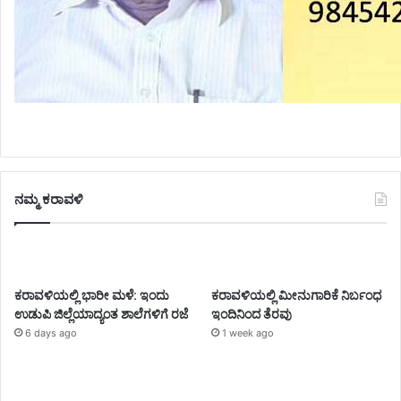
ನಮ್ಮ ಕರಾವಳಿ
ಕರಾವಳಿಯಲ್ಲಿ ಭಾರೀ ಮಳೆ: ಇಂದು
ಕರಾವಳಿಯಲ್ಲಿ ಮೀನುಗಾರಿಕೆ ನಿರ್ಬಂಧ
ಉಡುಪಿ ಜಿಲ್ಲೆಯಾದ್ಯಂತ ಶಾಲೆಗಳಿಗೆ ರಜೆ
ಇಂದಿನಿಂದ ತೆರವು
6 days ago
1 week ago