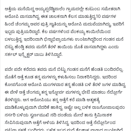
ಅತ್ತೆಯ ಮನೆಯಿದ್ದ ಅಯ್ಯಪ್ಪರೆಡ್ಡಿಪಾಲೆಂ ಗ್ರಾಮದಲ್ಲೇ ಕುಟುಂಬ ಸಮೇತರಾಗಿ
ಆರೋಪಿ ವಾಸವಾಗಿದ್ದ. ಈತ ಚಾಲಕನಾಗಿ ಕೆಲಸ ಮಾಡುತ್ತಿದ್ದ.10 ವರ್ಷಗಳ
ಹಿಂದೆ ಚೆಂಗಮ್ಮ ಅವರ ಪುತ್ರಿ ಸ್ವಾತಿಯನ್ನು ಆರೋಪಿ ಮದುವೆಯಾಗಿದ್ದು, ಇವರಿಗೆ
ಇಬ್ಬರು ಪುತ್ರಿಯರಿದ್ದಾರೆ. ಕೆಲ ವರ್ಷಗಳಿಂದ ವೆಂಕಯ್ಯ ಕಾಯಿಲೆಯಿಂದ
ಬಳಲುತ್ತಿದ್ದ. ಇದರಿಂದಾಗಿ ಭಿನ್ನಾಭಿಪ್ರಾಯಗಳು ಉಂಟಾಗಿದ್ದರಿಂದ ಗಂಡನ ಮನೆ
ಬಿಟ್ಟು ಹೆಂಡ್ತಿ ತವರು ಮನೆಗೆ ತೆರಳಿ ತಾಯಿಯ ಜೊತೆ ವಾಸವಾಗಿದ್ದಳು ಎಂದು
ಸರ್ಕಲ್ ಇನ್ಸ್ಪೆಕ್ಟರ್ ಬಾಬು ತಿಳಿಸಿದ್ದಾರೆ.
ಪದೇ ಪದೇ ಕರೆದರು ತವರು ಮನೆ ಬಿಟ್ಟು ಗಂಡನ ಮನೆಗೆ ಹೆಂಡತಿ ಬಂದಿರಲಿಲ್ಲ.
ಜೊತೆಗೆ ಅತ್ತೆ ಕೂಡ ತನ್ನ ಮಗಳನ್ನು ಕಳುಹಿಸಲು ನಿರಾಕರಿಸಿದ್ದರು. ಇದರಿಂದ
ಕೋಪಗೊಂಡ ಆರೋಪಿ ಮಂಗಳವಾರ ತನ್ನ ಹೆಂಡತಿ ಬಳಿ ತೆರಳಿ ಜಗಳ ಮಾಡಿದ್ದ.
ಈ ವೇಳೆ ಅತ್ತೆ ಚೆಂಗಮ್ಮ ತನ್ನ ಇನ್ನೋರ್ವ ಮಗಳನ್ನು ಭೇಟಿ ಮಾಡಲು ನೆಲ್ಲೋರ್ಗೆ
ತೆರಳಿದ್ದರು. ಆಗ ಆರೋಪಿಯು ತನ್ನ ಅತ್ತೆಗೆ ಕರೆ ಮಾಡಿ ಆತ್ಮಹತ್ಯೆ
ಮಾಡಿಕೊಳ್ಳುವುದಾಗಿ ಬೆದರಿಕೆ ಹಾಕಿದ್ದ. ಅಷ್ಟೇ ಅಲ್ಲ ಬಳಿಕ ರಾಜಗೋಪಾಲಪುರಂ
ನರ್ಸರಿ ಬಳಿಯ ಸ್ವರ್ಣಮುಖಿ ನದಿ ದಂಡೆಯ ಮೇಲೆ ತಾನು ಕ್ರಿಮಿನಾಶಕ
ಸೇವಿಸಿರುವುದಾಗಿ ಅತ್ತೆಗೆ ಅಳಿಯ ತಿಳಿಸಿದ್ದ. ಇದರಿಂದ ಅತ್ತೆ ನೆಲ್ಲೋರ್ನಿಂದ
ಘಟನಾ ಸ್ಥಳಕ್ಕೆ ಬಂದಿದ್ದರು. ಬಳಿಕ ಇಬ್ಬರ ಮಧ್ಯೆ ಕೆಲಕಾಳ ವಾಗ್ವಾದ ಉಂಟಾಗಿದೆ.