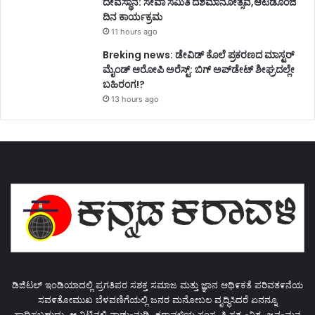
ದೇವಸ್ಥಾನ: ಸೇವಾ ಸಮಿತಿ ದಶಮಾನೋತ್ಸವ,ಆಟಿಡೊಂಜಿ
ದಿನ ಕಾರ್ಯಕ್ರಮ
11 hours ago
Breking news: ಡೇವಿಡ್ ಕೊಲೆ ಪ್ರಕರಣದ ಮಾಸ್ಟರ್
ಮೈಂಡ್ ಆರೋಪಿ ಅರೆಸ್ಟ್: ಬಿಗ್ ಅಪ್‌ಡೇಟ್ ಶೀಘ್ರದಲ್ಲೇ
ಬಹಿರಂಗ!?
13 hours ago
ಡಿಜಿಟಲ್ ಇಂಡಿಯಾದಲ್ಲಿ ಪ್ರಗತಿಪರ ಸಶಕ್ತ ಸಮಾಜ ಮತ್ತು ಜ್ಞಾನ ಆಥಿ೯ಕತೆ ಪರಿವತ೯ನೆಯ
ಸವ೯ತೋಮುಖ ಬೆಳವಣಿಗೆಯಲ್ಲಿ ಜನರ ಮನೋಬಲ ವೃದ್ಧಿಸಿದರೆ ಏನನ್ನೂ
ಸಾಧಿಸಬಹುದು. ಆ ನಿಟ್ಟಿನಲ್ಲಿ ನಾಡು-ನುಡಿ, ಕರಾವಳಿಯ ಸಂಸ್ಕೃತಿ ಸತ್ಯ -ನಿತ್ಯ, ಜನ-ಮನ