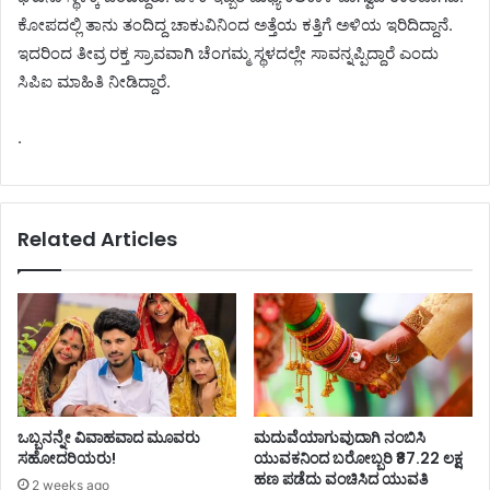
ಕೋಪದಲ್ಲಿ ತಾನು ತಂದಿದ್ದ ಚಾಕುವಿನಿಂದ ಅತ್ತೆಯ ಕತ್ತಿಗೆ ಅಳಿಯ ಇರಿದಿದ್ದಾನೆ.
ಇದರಿಂದ ತೀವ್ರ ರಕ್ತ ಸ್ರಾವವಾಗಿ ಚೆಂಗಮ್ಮ ಸ್ಥಳದಲ್ಲೇ ಸಾವನ್ನಪ್ಪಿದ್ದಾರೆ ಎಂದು
ಸಿಪಿಐ ಮಾಹಿತಿ ನೀಡಿದ್ದಾರೆ.
.
Related Articles
ಒಬ್ಬನನ್ನೇ ವಿವಾಹವಾದ ಮೂವರು
ಮದುವೆಯಾಗುವುದಾಗಿ ನಂಬಿಸಿ
ಸಹೋದರಿಯರು!
ಯುವಕನಿಂದ ಬರೋಬ್ಬರಿ ₹87.22 ಲಕ್ಷ
ಹಣ ಪಡೆದು ವಂಚಿಸಿದ ಯುವತಿ
2 weeks ago