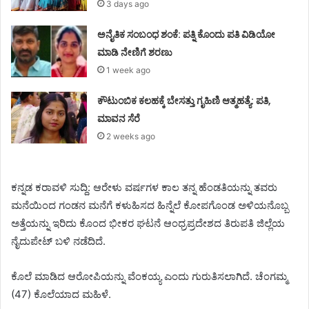
3 days ago
ಅನೈತಿಕ ಸಂಬಂಧ ಶಂಕೆ: ಪತ್ನಿ ಕೊಂದು ಪತಿ ವಿಡಿಯೋ
ಮಾಡಿ ನೇಣಿಗೆ ಶರಣು
1 week ago
ಕೌಟುಂಬಿಕ ಕಲಹಕ್ಕೆ ಬೇಸತ್ತು ಗೃಹಿಣಿ ಆತ್ಮಹತ್ಯೆ: ಪತಿ,
ಮಾವನ ಸೆರೆ
2 weeks ago
ಕನ್ನಡ ಕರಾವಳಿ ಸುದ್ದಿ: ಆರೇಳು ವರ್ಷಗಳ ಕಾಲ ತನ್ನ ಹೆಂಡತಿಯನ್ನು ತವರು
ಮನೆಯಿಂದ ಗಂಡನ ಮನೆಗೆ ಕಳುಹಿಸದ ಹಿನ್ನೆಲೆ ಕೋಪಗೊಂಡ ಅಳಿಯನೊಬ್ಬ
ಅತ್ತೆಯನ್ನು ಇರಿದು ಕೊಂದ ಭೀಕರ ಘಟನೆ ಆಂಧ್ರಪ್ರದೇಶದ ತಿರುಪತಿ ಜಿಲ್ಲೆಯ
ನೈದುಪೇಟ್ ಬಳಿ ನಡೆದಿದೆ.
ಕೊಲೆ ಮಾಡಿದ ಆರೋಪಿಯನ್ನು ವೆಂಕಯ್ಯ ಎಂದು ಗುರುತಿಸಲಾಗಿದೆ. ಚೆಂಗಮ್ಮ
(47) ಕೊಲೆಯಾದ ಮಹಿಳೆ.