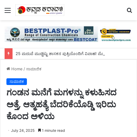
Menu
S
fo
25 ಮದುವೆ ಮುಚ್ಚಿಟ್ಟು ಶಾಸಕನ ಪುತ್ರಿಯೊಂದಿಗೆ ವಿವಾಹ! ಮೋಸ ಹೋದ ಬಿಜೆಪಿ ಶಾಸಕ, ಪುತ್ರಿ ಕಣ್ಣೀರು
Home
/
ಸಾಮಾಜಿಕ
ಸಾಮಾಜಿಕ
ಗಂಡನ ಮನೆಗೆ ಮಗಳನ್ನು ಕಳುಹಿಸದ
ಅತ್ತೆ, ಆತ್ಮಹತ್ಯೆ ಬೆದರಿಕೆಯೊಡ್ಡಿ ಇರಿದು
ಕೊಂದ ಅಳಿಯ
July 24, 2025
1 minute read