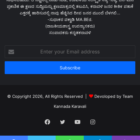
ಪ್ರಕಾಶಿತ ಈ ಕ್ಷಣದ ಸುದ್ಧಿಯನ್ನು ಕ್ಷಣಮಾತ್ರದಲ್ಲಿ ತಲುಪಿಸಿ, ಕರಾವಳಿ ಜನರ ಕೀತಿ೯ ಪತಾಕೆ
ಎತ್ತರಕ್ಕೆ ಹಾರಿಸುವಲ್ಲಿ ನಾವು ಹೆಚ್ಚಿಸಿದ ದೀಪ ಜನರ ಮುಂದೆ ಬೆಳಗಲಿ...
-ಸುಧಾಕರ ವಕ್ವಾಡಿ MA.BEd.
(ರಾಜಕೀಯಶಾಸ್ತ್ರ ಉಪನ್ಯಾಸಕರು)
ಸಂಪಾದಕರು ಕನ್ನಡಕರಾವಳಿ
Enter
your
Email
address
© Copyright 2026, All Rights Reserved |
Devoloped by Team
Kannada Karavali
Facebook
Twitter
YouTube
Instagram