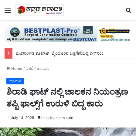
Menu
S
fo
ಮುದರಂಗಡಿ ಶೂಟೌಟ್ :ಬೈಂದೂರಿನ ಒತ್ತಿನೆಣೆಯಲ್ಲಿ ಬಸ್‌ನಿಂದ ಇಳಿದು ಓಡಿ ಹೋಗುವಾಗ ಮೂವರು ಸುಪಾರಿ ಹಂತಕರ ಬಂಧನ
Home
/
ಇತರೆ
/
ಜನಮನ
ಜನಮನ
ಶಿರಾಡಿ ಘಾಟ್ ನಲ್ಲಿ ಚಾಲಕನ ನಿಯಂತ್ರಣ
ತಪ್ಪಿ ಫಾಲ್ಸ್‌ಗೆ ಉರುಳಿ ಬಿದ್ದ ಕಾರು
July 14, 2025
Less than a minute