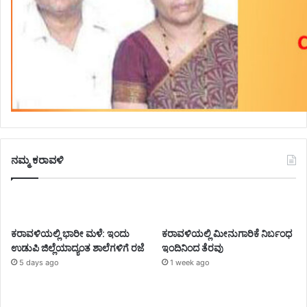
ನಮ್ಮ ಕರಾವಳಿ
ಕರಾವಳಿಯಲ್ಲಿ ಭಾರೀ ಮಳೆ: ಇಂದು
ಕರಾವಳಿಯಲ್ಲಿ ಮೀನುಗಾರಿಕೆ ನಿರ್ಬಂಧ
ಉಡುಪಿ ಜಿಲ್ಲೆಯಾದ್ಯಂತ ಶಾಲೆಗಳಿಗೆ ರಜೆ
ಇಂದಿನಿಂದ ತೆರವು
5 days ago
1 week ago