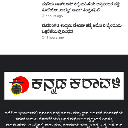
ಮನೆಯ ಬಾತ್‌ರೂಮ್‌ನಲ್ಲಿ ಮಹಿಳೆಯ ಅಸ್ಥಿಪಂಜರ ಪತ್ತೆ:
ಕೊಲೆಯೋ..ಆಕಸ್ಮಿಕ ಸಾವಾ? ತೀವ್ರ ತನಿಖೆ
7 hours ago
ಮದರಂಗಡಿ ಉದ್ಯಮಿ ಡೇವಿಡ್ ಹತ್ಯೆ ಆರೋಪಿ ಬೈಂದೂರು
ಒತ್ತಿನೆಣೆಯಲ್ಲಿ ಬಂಧನ
11 hours ago
ಡಿಜಿಟಲ್ ಇಂಡಿಯಾದಲ್ಲಿ ಪ್ರಗತಿಪರ ಸಶಕ್ತ ಸಮಾಜ ಮತ್ತು ಜ್ಞಾನ ಆಥಿ೯ಕತೆ ಪರಿವತ೯ನೆಯ
ಸವ೯ತೋಮುಖ ಬೆಳವಣಿಗೆಯಲ್ಲಿ ಜನರ ಮನೋಬಲ ವೃದ್ಧಿಸಿದರೆ ಏನನ್ನೂ
ಸಾಧಿಸಬಹುದು. ಆ ನಿಟ್ಟಿನಲ್ಲಿ ನಾಡು-ನುಡಿ, ಕರಾವಳಿಯ ಸಂಸ್ಕೃತಿ ಸತ್ಯ -ನಿತ್ಯ, ಜನ-ಮನ