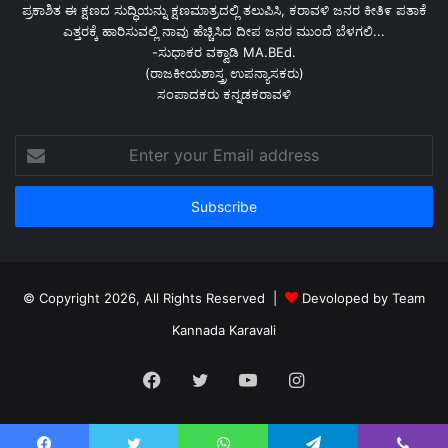
ಪ್ರಕಾಶಿತ ಈ ಕ್ಷಣದ ಸುದ್ಧಿಯನ್ನು ಕ್ಷಣಮಾತ್ರದಲ್ಲಿ ತಲುಪಿಸಿ, ಕರಾವಳಿ ಜನರ ಕೀತಿ೯ ಪತಾಕೆ
ಎತ್ತರಕ್ಕೆ ಹಾರಿಸುವಲ್ಲಿ ನಾವು ಹೆಚ್ಚಿಸಿದ ದೀಪ ಜನರ ಮುಂದೆ ಬೆಳಗಲಿ...
-ಸುಧಾಕರ ವಕ್ವಾಡಿ MA.BEd.
(ರಾಜಕೀಯಶಾಸ್ತ್ರ ಉಪನ್ಯಾಸಕರು)
ಸಂಪಾದಕರು ಕನ್ನಡಕರಾವಳಿ
Enter
your
Email
address
© Copyright 2026, All Rights Reserved |
Devoloped by Team
Kannada Karavali
Facebook
Twitter
YouTube
Instagram