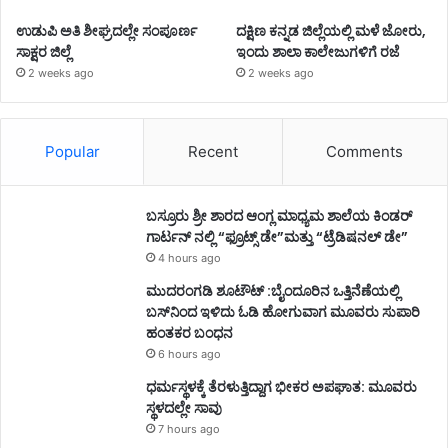
ಉಡುಪಿ ಅತಿ ಶೀಘ್ರದಲ್ಲೇ ಸಂಪೂರ್ಣ
ದಕ್ಷಿಣ ಕನ್ನಡ ಜಿಲ್ಲೆಯಲ್ಲಿ ಮಳೆ ಜೋರು,
ಸಾಕ್ಷರ ಜಿಲ್ಲೆ
ಇಂದು ಶಾಲಾ ಕಾಲೇಜುಗಳಿಗೆ ರಜೆ
2 weeks ago
2 weeks ago
Popular
Recent
Comments
ಬಸ್ರೂರು ಶ್ರೀ ಶಾರದ ಆಂಗ್ಲ ಮಾಧ್ಯಮ ಶಾಲೆಯ ಕಿಂಡರ್
ಗಾರ್ಟನ್ ನಲ್ಲಿ “ಫ್ರೂಟ್ಸ್ ಡೇ”ಮತ್ತು “ಟ್ರೆಡಿಷನಲ್ ಡೇ”
4 hours ago
ಮುದರಂಗಡಿ ಶೂಟೌಟ್ :ಬೈಂದೂರಿನ ಒತ್ತಿನೆಣೆಯಲ್ಲಿ
ಬಸ್‌ನಿಂದ ಇಳಿದು ಓಡಿ ಹೋಗುವಾಗ ಮೂವರು ಸುಪಾರಿ
ಹಂತಕರ ಬಂಧನ
6 hours ago
ಧರ್ಮಸ್ಥಳಕ್ಕೆ ತೆರಳುತ್ತಿದ್ದಾಗ ಭೀಕರ ಅಪಘಾತ: ಮೂವರು
ಸ್ಥಳದಲ್ಲೇ ಸಾವು
7 hours ago