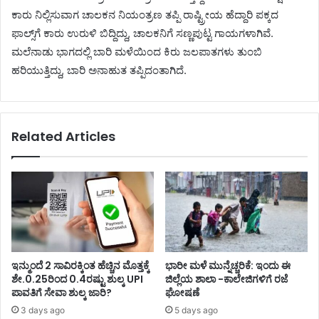
ಕಾರು ನಿಲ್ಲಿಸುವಾಗ ಚಾಲಕನ ನಿಯಂತ್ರಣ ತಪ್ಪಿ ರಾಷ್ಟ್ರೀಯ ಹೆದ್ದಾರಿ ಪಕ್ಕದ
ಫಾಲ್ಸ್‌ಗೆ ಕಾರು ಉರುಳಿ ಬಿದ್ದಿದ್ದು, ಚಾಲಕನಿಗೆ ಸಣ್ಣಪುಟ್ಟ ಗಾಯಗಳಾಗಿವೆ.
ಮಲೆನಾಡು ಭಾಗದಲ್ಲಿ ಬಾರಿ ಮಳೆಯಿಂದ ಕಿರು ಜಲಪಾತಗಳು ತುಂಬಿ
ಹರಿಯುತ್ತಿದ್ದು, ಬಾರಿ ಅನಾಹುತ ತಪ್ಪಿದಂತಾಗಿದೆ.
Related Articles
ಇನ್ಮುಂದೆ 2 ಸಾವಿರಕ್ಕಿಂತ ಹೆಚ್ಚಿನ ಮೊತ್ತಕ್ಕೆ
ಭಾರೀ ಮಳೆ ಮುನ್ನೆಚ್ಚರಿಕೆ: ಇಂದು ಈ
ಶೇ.0.25ರಿಂದ 0.4ರಷ್ಟು ಶುಲ್ಕ UPI
ಜಿಲ್ಲೆಯ ಶಾಲಾ -ಕಾಲೇಜಿಗಳಿಗೆ ರಜೆ
ಪಾವತಿಗೆ ಸೇವಾ ಶುಲ್ಕ ಜಾರಿ?
ಘೋಷಣೆ
3 days ago
5 days ago