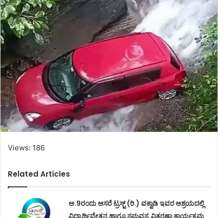
Views: 186
Related Articles
ಅ.9ರಂದು ಆಸರೆ ಟ್ರಸ್ಟ್ (ರಿ.) ವಕ್ವಾಡಿ ಇವರ ಆಶ್ರಯದಲ್ಲಿ
ವಿದ್ಯಾರ್ಥಿವೇತನ ಹಾಗೂ ಸಮವಸ್ತ್ರ ವಿತರಣಾ ಕಾರ್ಯಕ್ರಮ