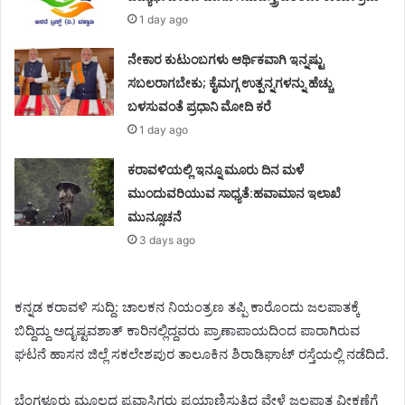
1 day ago
ನೇಕಾರ ಕುಟುಂಬಗಳು ಆರ್ಥಿಕವಾಗಿ ಇನ್ನಷ್ಟು
ಸಬಲರಾಗಬೇಕು; ಕೈಮಗ್ಗ ಉತ್ಪನ್ನಗಳನ್ನು ಹೆಚ್ಚು
ಬಳಸುವಂತೆ ಪ್ರಧಾನಿ ಮೋದಿ ಕರೆ
1 day ago
ಕರಾವಳಿಯಲ್ಲಿ ಇನ್ನೂ ಮೂರು ದಿನ ಮಳೆ
ಮುಂದುವರಿಯುವ ಸಾಧ್ಯತೆ:ಹವಾಮಾನ ಇಲಾಖೆ
ಮುನ್ಸೂಚನೆ
3 days ago
ಕನ್ನಡ ಕರಾವಳಿ ಸುದ್ದಿ: ಚಾಲಕನ ನಿಯಂತ್ರಣ ತಪ್ಪಿ ಕಾರೊಂದು ಜಲಪಾತಕ್ಕೆ
ಬಿದ್ದಿದ್ದು ಅದೃಷ್ಟವಶಾತ್ ಕಾರಿನಲ್ಲಿದ್ದವರು ಪ್ರಾಣಾಪಾಯದಿಂದ ಪಾರಾಗಿರುವ
ಘಟನೆ ಹಾಸನ ಜಿಲ್ಲೆ ಸಕಲೇಶಪುರ ತಾಲೂಕಿನ ಶಿರಾಡಿಘಾಟ್ ರಸ್ತೆಯಲ್ಲಿ ನಡೆದಿದೆ.
ಬೆಂಗಳೂರು ಮೂಲದ ಪ್ರವಾಸಿಗರು ಪ್ರಯಾಣಿಸುತ್ತಿದ್ದ ವೇಳೆ ಜಲಪಾತ ವೀಕ್ಷಣೆಗೆ