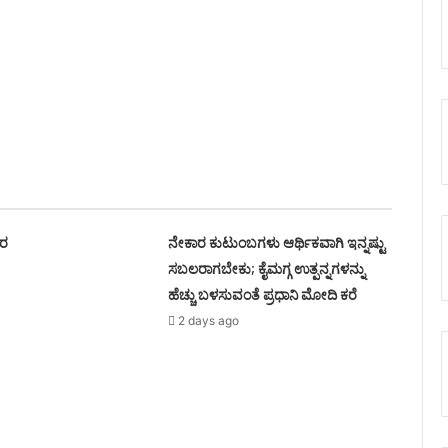
ವರ
ನೇಕಾರ ಕುಟುಂಬಗಳು ಆರ್ಥಿಕವಾಗಿ ಇನ್ನಷ್ಟು
ಸಬಲರಾಗಬೇಕು; ಕೈಮಗ್ಗ ಉತ್ಪನ್ನಗಳನ್ನು
ಹೆಚ್ಚು ಬಳಸುವಂತೆ ಪ್ರಧಾನಿ ಮೋದಿ ಕರೆ
2 days ago