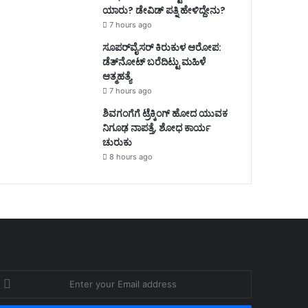
ಯಾರು? ಡೇವಿಡ್ ಪತ್ನಿ ಹೇಳಿದ್ದೇನು?
7 hours ago
ಸೂಪರ್‌ವೈಸರ್‌ ಕಿರುಕುಳ ಆರೋಪ:
ಡೆತ್‌ನೋಟ್‌ ಬರೆದಿಟ್ಟು ಮಹಿಳೆ
ಆತ್ಮಹತ್ಯೆ
7 hours ago
ಶಿವಗಂಗೆಗೆ ಟ್ರೆಕ್ಕಿಂಗ್‌ ಹೋದ ಯುವಕ
ನಿಗೂಢ ನಾಪತ್ತೆ, ಶೋಧ ಕಾರ್ಯ
ಚುರುಕು
8 hours ago
nter
our
mail