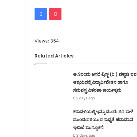
Facebook
Pocket
Views: 354
Related Articles
ಅ.9ರಂದು ಆಸರೆ ಟ್ರಸ್ಟ್ (ರಿ.) ವಕ್ವಾಡಿ ಇ
ಆಶ್ರಯದಲ್ಲಿ ವಿದ್ಯಾರ್ಥಿವೇತನ ಹಾಗೂ
ಸಮವಸ್ತ್ರ ವಿತರಣಾ ಕಾರ್ಯಕ್ರಮ
2 days ago
ಕರಾವಳಿಯಲ್ಲಿ ಇನ್ನೂ ಮೂರು ದಿನ ಮಳೆ
ಮುಂದುವರಿಯುವ ಸಾಧ್ಯತೆ:ಹವಾಮಾನ
ಇಲಾಖೆ ಮುನ್ಸೂಚನೆ
3 days ago