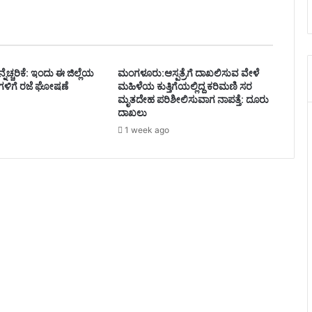
ೆಚ್ಚರಿಕೆ: ಇಂದು ಈ ಜಿಲ್ಲೆಯ
ಮಂಗಳೂರು:ಆಸ್ಪತ್ರೆಗೆ ದಾಖಲಿಸುವ ವೇಳೆ
ಗಳಿಗೆ ರಜೆ ಘೋಷಣೆ
ಮಹಿಳೆಯ ಕುತ್ತಿಗೆಯಲ್ಲಿದ್ದ ಕರಿಮಣಿ ಸರ
ಮೃತದೇಹ ಪರಿಶೀಲಿಸುವಾಗ ನಾಪತ್ತೆ: ದೂರು
ದಾಖಲು
1 week ago