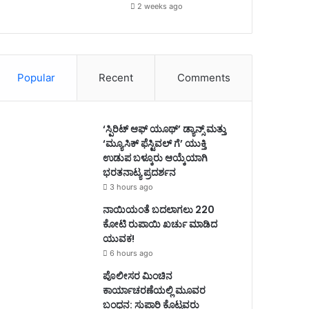
2 weeks ago
Popular
Recent
Comments
‘ಸ್ಪಿರಿಟ್ ಆಫ್ ಯೂಥ್’ ಡ್ಯಾನ್ಸ್ ಮತ್ತು
‘ಮ್ಯೂಸಿಕ್ ಫೆಸ್ಟಿವಲ್ ಗೆ’ ಯುಕ್ತಿ
ಉಡುಪ ಬಳ್ಕೂರು ಆಯ್ಕೆಯಾಗಿ
ಭರತನಾಟ್ಯ ಪ್ರದರ್ಶನ
3 hours ago
ನಾಯಿಯಂತೆ ಬದಲಾಗಲು 220
ಕೋಟಿ ರುಪಾಯಿ ಖರ್ಚು ಮಾಡಿದ
ಯುವಕ!
6 hours ago
ಪೊಲೀಸರ ಮಿಂಚಿನ
ಕಾರ್ಯಾಚರಣೆಯಲ್ಲಿ ಮೂವರ
ಬಂಧನ: ಸುಪಾರಿ ಕೊಟ್ಟವರು