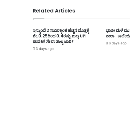
Related Articles
ಇನ್ಮುಂದೆ 2 ಸಾವಿರಕ್ಕಿಂತ ಹೆಚ್ಚಿನ ಮೊತ್ತಕ್ಕೆ
ಭಾರೀ ಮಳೆ ಮುನ್ನ
ಶೇ.0.25ರಿಂದ 0.4ರಷ್ಟು ಶುಲ್ಕ UPI
ಶಾಲಾ -ಕಾಲೇಜಿ
ಪಾವತಿಗೆ ಸೇವಾ ಶುಲ್ಕ ಜಾರಿ?
6 days ago
3 days ago