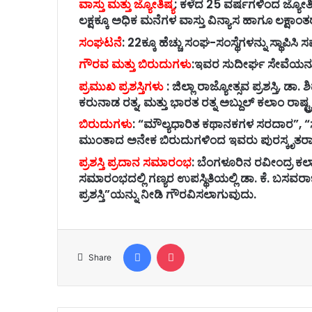
ವಾಸ್ತು ಮತ್ತು ಜ್ಯೋತಿಷ್ಯ
: ಕಳೆದ 25 ವರ್ಷಗಳಿಂದ ಜ್ಯೋತಿಷ್
ಲಕ್ಷಕ್ಕೂ ಅಧಿಕ ಮನೆಗಳ ವಾಸ್ತು ವಿನ್ಯಾಸ ಹಾಗೂ ಲಕ್ಷಾಂತ
ಸಂಘಟನೆ
: 22ಕ್ಕೂ ಹೆಚ್ಚು ಸಂಘ-ಸಂಸ್ಥೆಗಳನ್ನು ಸ್ಥಾಪಿಸ
ಗೌರವ ಮತ್ತು ಬಿರುದುಗಳು
:ಇವರ ಸುದೀರ್ಘ ಸೇವೆಯನ್ನ
ಪ್ರಮುಖ ಪ್ರಶಸ್ತಿಗಳು
: ಜಿಲ್ಲಾ ರಾಜ್ಯೋತ್ಸವ ಪ್ರಶಸ್ತಿ, ಡಾ. 
ಕರುನಾಡ ರತ್ನ, ಮತ್ತು ಭಾರತ ರತ್ನ ಅಬ್ದುಲ್ ಕಲಾಂ ರಾಷ್ಟ
ಬಿರುದುಗಳು
: “ಮೌಲ್ಯಧಾರಿತ ಕಥಾನಕಗಳ ಸರದಾರ”, “
ಮುಂತಾದ ಅನೇಕ ಬಿರುದುಗಳಿಂದ ಇವರು ಪುರಸ್ಕೃತರಾಗಿ
ಪ್ರಶಸ್ತಿ ಪ್ರದಾನ ಸಮಾರಂಭ
: ಬೆಂಗಳೂರಿನ ರವೀಂದ್ರ ಕಲಾ
ಸಮಾರಂಭದಲ್ಲಿ ಗಣ್ಯರ ಉಪಸ್ಥಿತಿಯಲ್ಲಿ ಡಾ. ಕೆ. ಬಸವರ
ಪ್ರಶಸ್ತಿ”ಯನ್ನು ನೀಡಿ ಗೌರವಿಸಲಾಗುವುದು.
Facebook
Pocket
Share