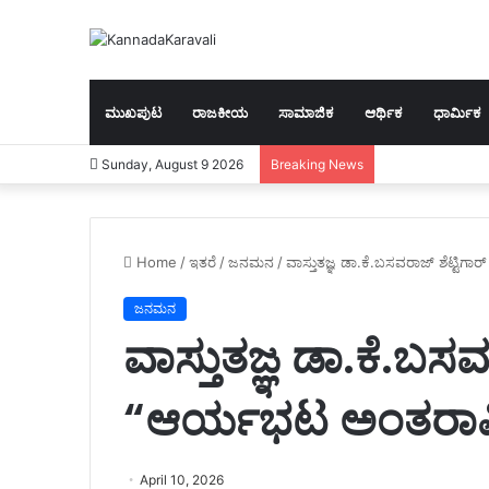
ಮುಖಪುಟ
ರಾಜಕೀಯ
ಸಾಮಾಜಿಕ
ಆರ್ಥಿಕ
ಧಾರ್ಮಿಕ
Sunday, August 9 2026
Breaking News
Home
/
ಇತರೆ
/
ಜನಮನ
/
ವಾಸ್ತುತಜ್ಞ ಡಾ.ಕೆ.ಬಸವರಾಜ್ ಶೆಟ್ಟಿಗಾ
ಜನಮನ
ವಾಸ್ತುತಜ್ಞ ಡಾ.ಕೆ.ಬಸವ
“ಆರ್ಯಭಟ ಅಂತರಾಷ್ಟ್
April 10, 2026