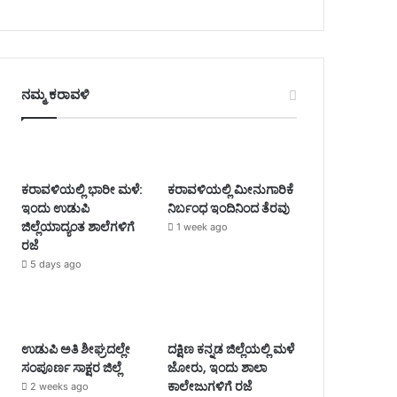
ನಮ್ಮ ಕರಾವಳಿ
ಕರಾವಳಿಯಲ್ಲಿ ಭಾರೀ ಮಳೆ:
ಕರಾವಳಿಯಲ್ಲಿ ಮೀನುಗಾರಿಕೆ
ಇಂದು ಉಡುಪಿ
ನಿರ್ಬಂಧ ಇಂದಿನಿಂದ ತೆರವು
ಜಿಲ್ಲೆಯಾದ್ಯಂತ ಶಾಲೆಗಳಿಗೆ
1 week ago
ರಜೆ
5 days ago
ಉಡುಪಿ ಅತಿ ಶೀಘ್ರದಲ್ಲೇ
ದಕ್ಷಿಣ ಕನ್ನಡ ಜಿಲ್ಲೆಯಲ್ಲಿ ಮಳೆ
ಸಂಪೂರ್ಣ ಸಾಕ್ಷರ ಜಿಲ್ಲೆ
ಜೋರು, ಇಂದು ಶಾಲಾ
ಕಾಲೇಜುಗಳಿಗೆ ರಜೆ
2 weeks ago