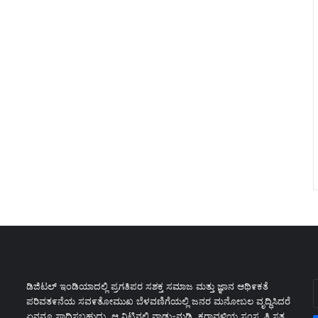
E
ಡಿಜಿಟಲ್ ಇಂಡಿಯಾದಲ್ಲಿ ಪ್ರಗತಿಪರ ಸಶಕ್ತ ಸಮಾಜ ಮತ್ತು ಜ್ಞಾನ ಆಥಿ೯ಕತೆ
y
ಪರಿವತ೯ನೆಯ ಸವ೯ತೋಮುಖ ಬೆಳವಣಿಗೆಯಲ್ಲಿ ಜನರ ಮನೋಬಲ ವೃದ್ಧಿಸಿದರೆ
E
ಏನನ್ನೂ ಸಾಧಿಸಬಹುದು. ಆ ನಿಟ್ಟಿನಲ್ಲಿ ನಾಡು-ನುಡಿ, ಕರಾವಳಿಯ ಸಂಸ್ಕೃತಿ ಸತ್ಯ