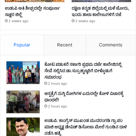
ಉಡುಪಿ ಅತಿ ಶೀಘ್ರದಲ್ಲೇ ಸಂಪೂರ್ಣ
ದಕ್ಷಿಣ ಕನ್ನಡ ಜಿಲ್ಲೆಯಲ್ಲಿ ಮಳೆ ಜೋರು,
ಸಾಕ್ಷರ ಜಿಲ್ಲೆ
ಇಂದು ಶಾಲಾ ಕಾಲೇಜುಗಳಿಗೆ ರಜೆ
2 weeks ago
2 weeks ago
Popular
Recent
Comments
ಕೋಟ ಪಡುಕರೆ ಸರ್ಕಾರಿ ಪ್ರಥಮ ದರ್ಜೆ ಕಾಲೇಜಿನಲ್ಲಿ
ಸೇವೆ ಸಲ್ಲಿಸಿದ ಡಾ.ಸುಬ್ರಹ್ಮಣ್ಯರಿಗೆ ಬೀಳ್ಕೊಡುಗೆ
ಸಮಾರಂಭ
2 hours ago
ಆಸ್ಪತ್ರೆಗೆ ನುಗ್ಗಿ ರೋಗಿಗಳ ಎದುರಲ್ಲೇ ಕೋಳಿ ವಿಚಾರಕ್ಕೆ
ಧಾಂದಲೆ!
2 hours ago
ಉಡುಪಿ: ಕಾಂಗ್ರೆಸ್‌ ಮುಖಂಡ ಮುದರಂಗಡಿ ಗ್ರಾ.ಪಂ
ಮಾಜಿ ಅಧ್ಯಕ್ಷ ಡೇವಿಡ್‌ ಡಿಸೋಜಾ ಮೇಲೆ ಗುಂಡಿನ ದಾಳಿ
ನಡೆಸಿ ಹತ್ಯೆ