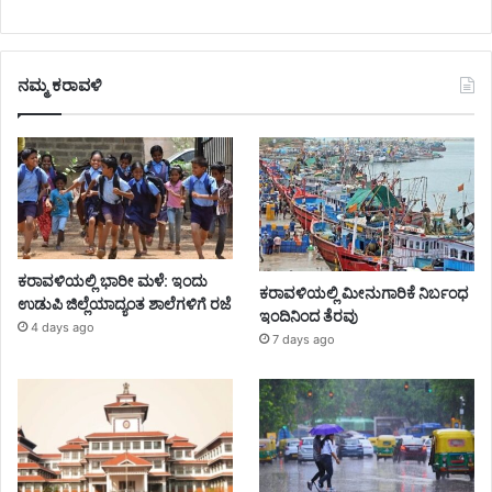
ನಮ್ಮ ಕರಾವಳಿ
ಕರಾವಳಿಯಲ್ಲಿ ಭಾರೀ ಮಳೆ: ಇಂದು
ಕರಾವಳಿಯಲ್ಲಿ ಮೀನುಗಾರಿಕೆ ನಿರ್ಬಂಧ
ಉಡುಪಿ ಜಿಲ್ಲೆಯಾದ್ಯಂತ ಶಾಲೆಗಳಿಗೆ ರಜೆ
ಇಂದಿನಿಂದ ತೆರವು
4 days ago
7 days ago