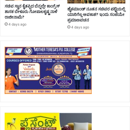
ಸಚಿವ ಸ್ಥಾನ ಕೈತಪ್ಪಿದ ಬೆನ್ನಲ್ಲೇ ಕಾಂಗ್ರೆಸ್‌
ಹೈಕಮಾಂಡ್ ನೂತನ ಸಚಿವರ ಪಟ್ಟಿಯಲ್ಲಿ
ಶಾಸಕ ಬೇಳೂರು ಗೋಪಾಲಕೃಷ್ಣ ನಾಳೆ
ಯಾರಿಗೆಲ್ಲ ಅವಕಾಶ? ಇಂದು ಸಂಜೆಯೇ
ರಾಜೀನಾಮೆ?
ಪ್ರಮಾಣವಚನ
4 days ago
4 days ago