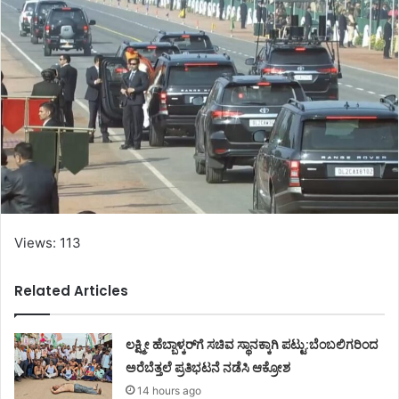
Views: 113
Related Articles
ಲಕ್ಷ್ಮೀ ಹೆಬ್ಬಾಳ್ಕರ್‌ಗೆ ಸಚಿವ ಸ್ಥಾನಕ್ಕಾಗಿ ಪಟ್ಟು:ಬೆಂಬಲಿಗರಿಂದ
ಅರೆಬೆತ್ತಲೆ ಪ್ರತಿಭಟನೆ ನಡೆಸಿ ಆಕ್ರೋಶ
14 hours ago