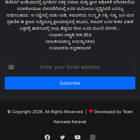
ಡಿಜಿಟಲ್ ಇಂಡಿಯಾದಲ್ಲಿ ಪ್ರಗತಿಪರ ಸಶಕ್ತ ಸಮಾಜ ಮತ್ತು ಜ್ಞಾನ ಆಥಿ೯ಕತೆ ಪರಿವತ೯ನೆಯ
ಸವ೯ತೋಮುಖ ಬೆಳವಣಿಗೆಯಲ್ಲಿ ಜನರ ಮನೋಬಲ ವೃದ್ಧಿಸಿದರೆ ಏನನ್ನೂ
ಸಾಧಿಸಬಹುದು. ಆ ನಿಟ್ಟಿನಲ್ಲಿ ನಾಡು-ನುಡಿ, ಕರಾವಳಿಯ ಸಂಸ್ಕೃತಿ ಸತ್ಯ -ನಿತ್ಯ, ಜನ-ಮನ
ಪ್ರಕಾಶಿತ ಈ ಕ್ಷಣದ ಸುದ್ಧಿಯನ್ನು ಕ್ಷಣಮಾತ್ರದಲ್ಲಿ ತಲುಪಿಸಿ, ಕರಾವಳಿ ಜನರ ಕೀತಿ೯ ಪತಾಕೆ
ಎತ್ತರಕ್ಕೆ ಹಾರಿಸುವಲ್ಲಿ ನಾವು ಹೆಚ್ಚಿಸಿದ ದೀಪ ಜನರ ಮುಂದೆ ಬೆಳಗಲಿ...
-ಸುಧಾಕರ ವಕ್ವಾಡಿ MA.BEd.
(ರಾಜಕೀಯಶಾಸ್ತ್ರ ಉಪನ್ಯಾಸಕರು)
ಸಂಪಾದಕರು ಕನ್ನಡಕರಾವಳಿ
Enter
your
Email
address
© Copyright 2026, All Rights Reserved |
Devoloped by Team
Kannada Karavali
Facebook
Twitter
YouTube
Instagram