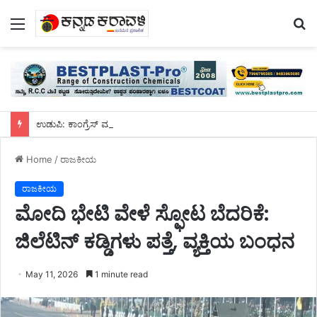
Menu
S
fo
ಉಡುಪಿ: ಕಾಂಗ್ರೆಸ್‌ ಮುಖಂಡ ಮುದರಂಗಡಿ ಗ್ರಾ.ಪಂ ಮಾಜಿ ಅಧ್ಯಕ್ಷ ಡೇವಿಡ್‌ ಡಿಸೋಜಾ ಮೇಲೆ ಗುಂಡಿನ ದಾಳಿ ನಡೆಸಿ ಹತ್ಯೆ
Home
/
ರಾಜಕೀಯ
ರಾಜಕೀಯ
ಮೋದಿ ಭೇಟಿ ವೇಳೆ ಸ್ಫೋಟ ಬೆದರಿಕೆ:
ಜಿಲೆಟಿನ್ ಕಡ್ಡಿಗಳು ಪತ್ತೆ, ವ್ಯಕ್ತಿಯ ಬಂಧನ
May 11, 2026
1 minute read