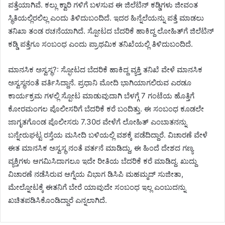
ಪತ್ತೆಯಾಗಿವೆ. ಕಲ್ಲು ಕ್ವಾರಿ ಗಳಿಗೆ ಬಳಸುವ ಈ ಜಿಲೆಟಿನ್ ಕಡ್ಡಿಗಳು ಜೀವಂತ
ಸ್ಥಿತಿಯಲ್ಲಿರಲಿಲ್ಲ ಎಂದು ತಿಳಿದುಬಂದಿದೆ. ಇದರ ಹಿನ್ನೆಲೆಯನ್ನು ಪತ್ತೆ ಮಾಡಲು
ತನಿಖಾ ತಂಡ ರಚನೆಯಾಗಿದೆ. ಸ್ಪೋಟದ ಬೆದರಿಕೆ ಹಾಕಿದ್ದ ಲೋಹಿತ್‌ಗೆ ಜಿಲೆಟಿನ್‌
ಕಡ್ಡಿ ಪತ್ತೆಗೂ ಸಂಬಂಧ ಎಂದು ಪ್ರಾಥಮಿಕ ತನಿಖೆಯಲ್ಲಿ ತಿಳಿದುಬಂದಿದೆ.
ಮಾನಸಿಕ ಅಸ್ವಸ್ಥ?: ಸ್ಫೋಟದ ಬೆದರಿಕೆ ಹಾಕಿದ್ದ ವ್ಯಕ್ತಿ ತನಿಖೆ ವೇಳೆ ಮಾನಸಿಕ
ಅಸ್ವಸ್ಥನಂತೆ ವರ್ತಿಸಿದ್ದಾನೆ. ಪ್ರಧಾನಿ ಮೋದಿ ಭಾಗಿಯಾಗಲಿರುವ ಎರಡೂ
ಕಾರ್ಯಕ್ರಮ ಗಳಲ್ಲಿ ಸ್ಪೋಟ ಮಾಡುವುದಾಗಿ ಬೆಳಗ್ಗೆ 7 ಗಂಟೆಯ ಹೊತ್ತಿಗೆ
ಕೋರಮಂಗಲ ಪೊಲೀಸರಿಗೆ ಬೆದರಿಕೆ ಕರೆ ಬಂದಿತ್ತು. ಈ ಸಂಬಂಧ ಕೂಡಲೇ
ಜಾಗೃತಗೊಂಡ ಪೊಲೀಸರು 7.30ರ ವೇಳೆಗೆ ಲೋಹಿತ್ ಎಂಬಾತನನ್ನು
ಬನ್ನೇರುಘಟ್ಟ ರಸ್ತೆಯ ಮಸೀದಿ ಬಳಿಯಲ್ಲಿ ವಶಕ್ಕೆ ಪಡೆದಿದ್ದಾರೆ. ವಿಚಾರಣೆ ವೇಳೆ
ಈತ ಮಾನಸಿಕ ಅಸ್ವಸ್ಥ ನಂತೆ ವರ್ತನೆ ಮಾಡಿದ್ದು, ಈ ಹಿಂದೆ ದೇಶದ ಗಣ್ಯ
ವ್ಯಕ್ತಿಗಳು ಆಗಮಿಸಿದಾಗಲೂ ಇದೇ ರೀತಿಯ ಬೆದರಿಕೆ ಕರೆ ಮಾಡಿದ್ದ. ಖುದ್ದು
ವಿಚಾರಣೆ ನಡೆಸಿರುವ ಆಗ್ನೆಯ ವಿಭಾಗ ಡಿಸಿಪಿ ಮಹಮ್ಮದ್ ಸುಜೀತಾ,
ಮೇಲ್ನೋಟಕ್ಕೆ ಈತನಿಗೆ ಬೇರೆ ಯಾವುದೇ ಸಂಬಂಧ ಇಲ್ಲ ಎಂಬುದನ್ನು
ಖಚಿತಪಡಿಸಿಕೊಂಡಿದ್ದಾರೆ ಎನ್ನಲಾಗಿದೆ.