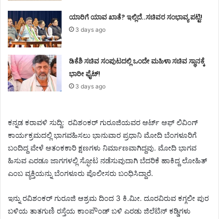
ಯಾರಿಗೆ ಯಾವ ಖಾತೆ? ಇಲ್ಲಿದೆ..ಸಚಿವರ ಸಂಭಾವ್ಯ ಪಟ್ಟಿ!
3 days ago
ಡಿಕೆಶಿ ಸಚಿವ ಸಂಪುಟದಲ್ಲಿ ಒಂದೇ ಮಹಿಳಾ ಸಚಿವ ಸ್ಥಾನಕ್ಕೆ
ಭಾರೀ ಫೈಟ್!
3 days ago
ಕನ್ನಡ ಕರಾವಳಿ ಸುದ್ದಿ: ರವಿಶಂಕರ್ ಗುರೂಜಿಯವರ ಆರ್ಟ್ ಆಫ್ ಲಿವಿಂಗ್
ಕಾರ್ಯಕ್ರಮದಲ್ಲಿ ಭಾಗವಹಿಸಲು ಭಾನುವಾರ ಪ್ರಧಾನಿ ಮೋದಿ ಬೆಂಗಳೂರಿಗೆ
ಬಂದಿದ್ದ ವೇಳೆ ಆತಂಕಕಾರಿ ಕ್ಷಣಗಳು ನಿರ್ಮಾಣವಾಗಿದ್ದವು. ಮೋದಿ ಭಾಗವ
ಹಿಸುವ ಎರಡೂ ಜಾಗಗಳಲ್ಲಿ ಸ್ಫೋಟ ನಡೆಸುವುದಾಗಿ ಬೆದರಿಕೆ ಹಾಕಿದ್ದ ಲೋಹಿತ್
ಎಂಬ ವ್ಯಕ್ತಿಯನ್ನು ಬೆಂಗಳೂರು ಪೊಲೀಸರು ಬಂಧಿಸಿದ್ದಾರೆ.
ಇನ್ನು ರವಿಶಂಕರ್ ಗುರೂಜಿ ಆಶ್ರಮ ದಿಂದ 3 ಕಿ.ಮೀ. ದೂರವಿರುವ ಕಗ್ಗಲೀ ಪುರ
ಬಳಿಯ ತಾತಗುಣಿ ರಸ್ತೆಯ ಕಾಂಪೌಂಡ್ ಬಳಿ ಎರಡು ಜಿಲೆಟಿನ್ ಕಡ್ಡಿಗಳು