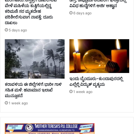
ವೇಳೆ ಮಹಿಳೆಯ ಕುತ್ತಿಗೆಯಲ್ಲಿದ್ದ
ವಿವಿಧ ಹುದ್ದೆಗಳಿಗೆ ಅರ್ಜಿ ಆಹ್ವಾನ
ಕರಿಮಣಿ ಸರ ಮೃತದೇಹ
6 days ago
ಪರಿಶೀಲಿಸುವಾಗ ನಾಪತ್ತೆ: ದೂರು
ದಾಖಲು
5 days ago
ಇಂದು ಬೈಂದೂರು-ಕುಂದಾಪುರದಲ್ಲಿ
ಕರಾವಳಿಯ ಈ ಜಿಲ್ಲೆಗಳಿಗೆ ಭಾರೀ ಗಾಳಿ
ಎಲ್ಲೆಲ್ಲಿ ವಿದ್ಯುತ್‌ ವ್ಯತ್ಯಯ
ಸಹಿತ ಮಳೆ: ಹವಾಮಾನ ಇಲಾಖೆ
1 week ago
ಮುನ್ಸೂಚನೆ
1 week ago