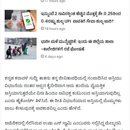
17 hours ago
ಇನ್ಮುಂದೆ 2 ಸಾವಿರಕ್ಕಿಂತ ಹೆಚ್ಚಿನ ಮೊತ್ತಕ್ಕೆ ಶೇ.0.25ರಿಂದ
0.4ರಷ್ಟು ಶುಲ್ಕ UPI ಪಾವತಿಗೆ ಸೇವಾ ಶುಲ್ಕ ಜಾರಿ?
18 hours ago
ಭಾರೀ ಮಳೆ ಮುನ್ನೆಚ್ಚರಿಕೆ: ಇಂದು ಈ ಜಿಲ್ಲೆಯ ಶಾಲಾ
-ಕಾಲೇಜಿಗಳಿಗೆ ರಜೆ ಘೋಷಣೆ
4 days ago
ಕನ್ನಡ ಕರಾವಳಿ ಸುದ್ದಿ: ತಾತನು ತನ್ನ ಜೀವಿತಾವಧಿಯಲ್ಲಿ ಸಂಪಾದಿಸಿದ ಆಸ್ತಿಯು
ವಿಭಜನೆಯ ನಂತರ ಅಪ್ಪನ ಕೈಸೇರಿದಾಗ ಅದು ತಂದೆಯ ವೈಯಕ್ತಿಕ
ಆಸ್ತಿಯಾಗುತ್ತದೆಯೇ ವಿನಃ ಹಿಂದೂ ಅವಿಭಕ್ತ ಕುಟುಂಬದ ಆಸ್ತಿಯಾಗುವುದಿಲ್ಲ
ಎಂದು ಹೈಕೋರ್ಟ್ ತಿಳಿಸಿದೆ. ಈ ರೀತಿ ವಿಭಜನೆಯಾದ ಆಸ್ತಿಯಲ್ಲಿ ಮೊಮ್ಮಗಳು
ಪಾಲು ಕೇಳುವುದಕ್ಕೆ ಅವಕಾಶವಿಲ್ಲ ಎಂದು ಹೇಳಿದೆ.
ಅಮೆರಿಕದಲ್ಲಿ ನೆಲೆಸಿರುವ ಉಷಾ ಎನ್‌ ಸ್ವಾಮಿ ಎಂಬುವರು ಸಲ್ಲಿಸಿದ್ದ ಮೇಲ್ಮನವಿ