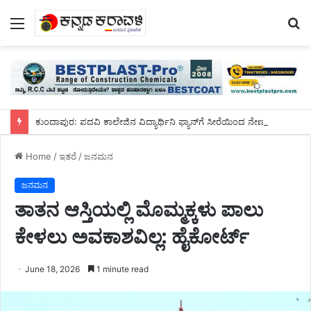
Menu
S
fo
ಕುಂದಾಪುರ: ಪದವಿ ಕಾಲೇಜಿನ ವಿದ್ಯಾರ್ಥಿನಿ ಫ್ಯಾನ್‌ಗೆ ಸೀರೆಯಿಂದ ನೇಣು ಬಿಗಿದುಕೊಂಡು ಆತ್ಮಹತ್ಯೆ
Home
/
ಇತರೆ
/
ಜನಮನ
ಜನಮನ
ತಾತನ ಆಸ್ತಿಯಲ್ಲಿ ಮೊಮ್ಮಕ್ಕಳು ಪಾಲು
ಕೇಳಲು ಅವಕಾಶವಿಲ್ಲ: ಹೈಕೋರ್ಟ್
June 18, 2026
1 minute read