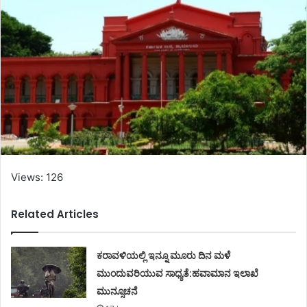
Views: 126
Related Articles
ಕರಾವಳಿಯಲ್ಲಿ ಇನ್ನೂ ಮೂರು ದಿನ ಮಳೆ
ಮುಂದುವರಿಯುವ ಸಾಧ್ಯತೆ:ಹವಾಮಾನ ಇಲಾಖೆ
ಮುನ್ಸೂಚನೆ