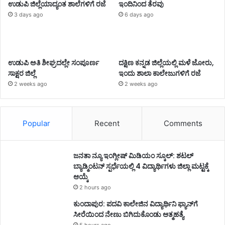
ಉಡುಪಿ ಜಿಲ್ಲೆಯಾದ್ಯಂತ ಶಾಲೆಗಳಿಗೆ ರಜೆ
ಇಂದಿನಿಂದ ತೆರವು
3 days ago
6 days ago
ಉಡುಪಿ ಅತಿ ಶೀಘ್ರದಲ್ಲೇ ಸಂಪೂರ್ಣ
ದಕ್ಷಿಣ ಕನ್ನಡ ಜಿಲ್ಲೆಯಲ್ಲಿ ಮಳೆ ಜೋರು,
ಸಾಕ್ಷರ ಜಿಲ್ಲೆ
ಇಂದು ಶಾಲಾ ಕಾಲೇಜುಗಳಿಗೆ ರಜೆ
2 weeks ago
2 weeks ago
Popular
Recent
Comments
ಜನತಾ ನ್ಯೂ ಇಂಗ್ಲೀಷ್ ಮಿಡಿಯಂ ಸ್ಕೂಲ್: ಶಟಲ್
ಬ್ಯಾಡ್ಮಿಂಟನ್ ಸ್ಪರ್ಧೆಯಲ್ಲಿ 4 ವಿದ್ಯಾರ್ಥಿಗಳು ಜಿಲ್ಲಾ ಮಟ್ಟಕ್ಕೆ
ಆಯ್ಕೆ
2 hours ago
ಕುಂದಾಪುರ: ಪದವಿ ಕಾಲೇಜಿನ ವಿದ್ಯಾರ್ಥಿನಿ ಫ್ಯಾನ್‌ಗೆ
ಸೀರೆಯಿಂದ ನೇಣು ಬಿಗಿದುಕೊಂಡು ಆತ್ಮಹತ್ಯೆ