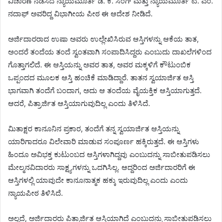
ವಿಚಾರಣೆ ನಡೆಸಿದ ನ್ಯಾಯಮೂರ್ತಿ ಡಿ. ಕೆ. ಸಿಂಗ್ ಮತ್ತು ನ್ಯಾಯಮೂರ್ತಿ ಟಿ. ಎಂ.
ನದಾಫ್ ಅವರಿದ್ದ ವಿಭಾಗೀಯ ಪೀಠ ಈ ಆದೇಶ ನೀಡಿದೆ.
ಅರ್ಜಿದಾರರಾದ ಉಷಾ ಅವರು ಉಲ್ಲೇಖಿಸಿರುವ ಆಸ್ತಿಗಳನ್ನು ಆಕೆಯ ತಾತ,
ಅಂದರೆ ತಂದೆಯ ತಂದೆ ಸ್ವಂತವಾಗಿ ಸಂಪಾದಿಸಿದ್ದರು ಎಂಬುದು ದಾಖಲೆಗಳಿಂದ
ಗೊತ್ತಾಗಲಿದೆ. ಈ ಆಸ್ತಿಯನ್ನು ಅವರ ತಾತ, ಅವರ ಮಕ್ಕಳಿಗೆ ಕೌಟುಂಬಿಕ
ಒಪ್ಪಂದದ ಮೂಲಕ ಆಸ್ತಿ ಹಂಚಿಕೆ ಮಾಡಿದ್ದಾರೆ. ತಾತನ ಸ್ವಯಾರ್ಜಿತ ಆಸ್ತಿ
ಭಾಗವಾಗಿ ತಂದೆಗೆ ಬಂದಾಗ, ಅದು ಆ ತಂದೆಯ ವೈಯಕ್ತಿಕ ಆಸ್ತಿಯಾಗುತ್ತದೆ.
ಆದರೆ, ಪಿತ್ರಾರ್ಜಿತ ಆಸ್ತಿಯಾಗುವುದಿಲ್ಲ ಎಂದು ತಿಳಿಸಿದೆ.
ಮಿತಾಕ್ಷರ ಕಾನೂನಿನ ಪ್ರಕಾರ, ತಂದೆಗೆ ತನ್ನ ಸ್ವಯಾರ್ಜಿತ ಆಸ್ತಿಯನ್ನು
ಯಾರಿಗಾದರೂ ವಿಲೇವಾರಿ ಮಾಡುವ ಸಂಪೂರ್ಣ ಹಕ್ಕಿರುತ್ತದೆ. ಈ ಆಸ್ತಿಗಳು
ಹಿಂದೂ ಅವಿಭಕ್ತ ಕುಟುಂಬದ ಆಸ್ತಿಗಳಾಗಿದ್ದವು ಎಂಬುದನ್ನು ಸಾಬೀತುಪಡಿಸಲು
ಮೇಲ್ಮನವಿದಾರರು ಸಾಕ್ಷ್ಯಗಳನ್ನು ಒದಗಿಸಿಲ್ಲ. ಆದ್ದರಿಂದ ಅರ್ಜಿದಾರರಿಗೆ ಈ
ಆಸ್ತಿಗಳಲ್ಲಿ ಯಾವುದೇ ಕಾನೂನಾತ್ಮಕ ಹಕ್ಕು ಇರುವುದಿಲ್ಲ ಎಂದು ಎಂದು
ನ್ಯಾಯಪೀಠ ತಿಳಿಸಿದೆ.
ಅಲ್ಲದೆ, ಅರ್ಜಿದಾರರು ಪಿತ್ರಾರ್ಜಿತ ಆಸ್ತಿಯಾಗಿದೆ ಎಂಬುದನ್ನು ಸಾಬೀತುಪಡಿಸಲು