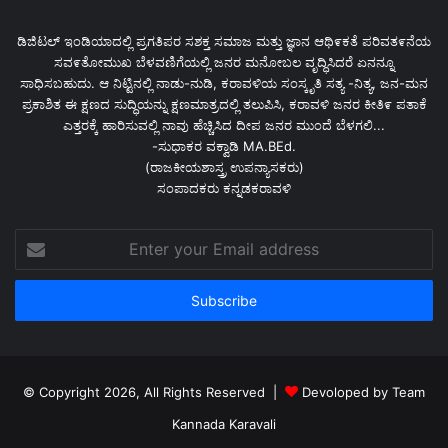
ಡಿಜಿಟಲ್ ಇಂಡಿಯಾದಲ್ಲಿ ಪ್ರಗತಿಪರ ಸಶಕ್ತ ಸಮಾಜ ಮತ್ತು ಜ್ಞಾನ ಆಥಿ೯ಕತೆ ಪರಿವತ೯ನೆಯ
ಸವ೯ತೋಮುಖ ಬೆಳವಣಿಗೆಯಲ್ಲಿ ಜನರ ಮನೋಬಲ ವೃದ್ಧಿಸಿದರೆ ಏನನ್ನೂ
ಸಾಧಿಸಬಹುದು. ಆ ನಿಟ್ಟಿನಲ್ಲಿ ನಾಡು-ನುಡಿ, ಕರಾವಳಿಯ ಸಂಸ್ಕೃತಿ ಸತ್ಯ -ನಿತ್ಯ, ಜನ-ಮನ
ಪ್ರಕಾಶಿತ ಈ ಕ್ಷಣದ ಸುದ್ಧಿಯನ್ನು ಕ್ಷಣಮಾತ್ರದಲ್ಲಿ ತಲುಪಿಸಿ, ಕರಾವಳಿ ಜನರ ಕೀತಿ೯ ಪತಾಕೆ
ಎತ್ತರಕ್ಕೆ ಹಾರಿಸುವಲ್ಲಿ ನಾವು ಹೆಚ್ಚಿಸಿದ ದೀಪ ಜನರ ಮುಂದೆ ಬೆಳಗಲಿ...
-ಸುಧಾಕರ ವಕ್ವಾಡಿ MA.BEd.
(ರಾಜಕೀಯಶಾಸ್ತ್ರ ಉಪನ್ಯಾಸಕರು)
ಸಂಪಾದಕರು ಕನ್ನಡಕರಾವಳಿ
Enter
your
Email
address
© Copyright 2026, All Rights Reserved |
Devoloped by Team
Kannada Karavali