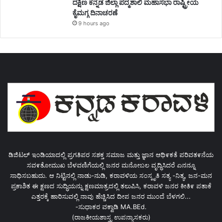
ದಕ್ಷಿಣ ಕನ್ನಡ ಜಿಲ್ಲಾ ಪದ್ಮಶಾಲಿ ಮಹಾಸಭಾ ರಾಷ್ಟ್ರೀಯ
ಕೈಮಗ್ಗ ದಿನಾಚರಣೆ
9 hours ago
ಡಿಜಿಟಲ್ ಇಂಡಿಯಾದಲ್ಲಿ ಪ್ರಗತಿಪರ ಸಶಕ್ತ ಸಮಾಜ ಮತ್ತು ಜ್ಞಾನ ಆಥಿ೯ಕತೆ ಪರಿವತ೯ನೆಯ
ಸವ೯ತೋಮುಖ ಬೆಳವಣಿಗೆಯಲ್ಲಿ ಜನರ ಮನೋಬಲ ವೃದ್ಧಿಸಿದರೆ ಏನನ್ನೂ
ಸಾಧಿಸಬಹುದು. ಆ ನಿಟ್ಟಿನಲ್ಲಿ ನಾಡು-ನುಡಿ, ಕರಾವಳಿಯ ಸಂಸ್ಕೃತಿ ಸತ್ಯ -ನಿತ್ಯ, ಜನ-ಮನ
ಪ್ರಕಾಶಿತ ಈ ಕ್ಷಣದ ಸುದ್ಧಿಯನ್ನು ಕ್ಷಣಮಾತ್ರದಲ್ಲಿ ತಲುಪಿಸಿ, ಕರಾವಳಿ ಜನರ ಕೀತಿ೯ ಪತಾಕೆ
ಎತ್ತರಕ್ಕೆ ಹಾರಿಸುವಲ್ಲಿ ನಾವು ಹೆಚ್ಚಿಸಿದ ದೀಪ ಜನರ ಮುಂದೆ ಬೆಳಗಲಿ...
-ಸುಧಾಕರ ವಕ್ವಾಡಿ MA.BEd.
(ರಾಜಕೀಯಶಾಸ್ತ್ರ ಉಪನ್ಯಾಸಕರು)