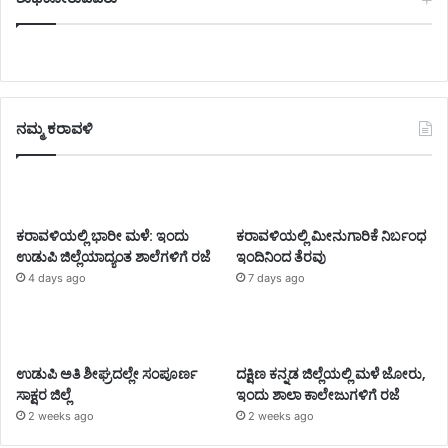
ನಮ್ಮ ಕರಾವಳಿ
ಕರಾವಳಿಯಲ್ಲಿ ಭಾರೀ ಮಳೆ: ಇಂದು
ಕರಾವಳಿಯಲ್ಲಿ ಮೀನುಗಾರಿಕೆ ನಿರ್ಬಂಧ
ಉಡುಪಿ ಜಿಲ್ಲೆಯಾದ್ಯಂತ ಶಾಲೆಗಳಿಗೆ ರಜೆ
ಇಂದಿನಿಂದ ತೆರವು
4 days ago
7 days ago
ಉಡುಪಿ ಅತಿ ಶೀಘ್ರದಲ್ಲೇ ಸಂಪೂರ್ಣ
ದಕ್ಷಿಣ ಕನ್ನಡ ಜಿಲ್ಲೆಯಲ್ಲಿ ಮಳೆ ಜೋರು,
ಸಾಕ್ಷರ ಜಿಲ್ಲೆ
ಇಂದು ಶಾಲಾ ಕಾಲೇಜುಗಳಿಗೆ ರಜೆ
2 weeks ago
2 weeks ago