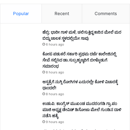
Popular
Recent
Comments
ಹೆಬ್ರಿ: ಭಾರೀ ಗಾಳಿ ಮಳೆ, ಚಲಿಸುತ್ತಿದ್ದ ಕಾರಿನ ಮೇಲೆ ಮರ
ಬಿದ್ದು ಚಾಲಕ ಸ್ಥಳದಲ್ಲಿಯೇ ಸಾವು
6 hours ago
ಕೋಟ ಪಡುಕರೆ ಸರ್ಕಾರಿ ಪ್ರಥಮ ದರ್ಜೆ ಕಾಲೇಜಿನಲ್ಲಿ
ಸೇವೆ ಸಲ್ಲಿಸಿದ ಡಾ.ಸುಬ್ರಹ್ಮಣ್ಯರಿಗೆ ಬೀಳ್ಕೊಡುಗೆ
ಸಮಾರಂಭ
8 hours ago
ಆಸ್ಪತ್ರೆಗೆ ನುಗ್ಗಿ ರೋಗಿಗಳ ಎದುರಲ್ಲೇ ಕೋಳಿ ವಿಚಾರಕ್ಕೆ
ಧಾಂದಲೆ!
8 hours ago
ಉಡುಪಿ: ಕಾಂಗ್ರೆಸ್‌ ಮುಖಂಡ ಮುದರಂಗಡಿ ಗ್ರಾ.ಪಂ
ಮಾಜಿ ಅಧ್ಯಕ್ಷ ಡೇವಿಡ್‌ ಡಿಸೋಜಾ ಮೇಲೆ ಗುಂಡಿನ ದಾಳಿ
ನಡೆಸಿ ಹತ್ಯೆ
9 hours ago