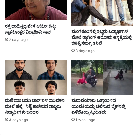
ರಸ್ತೆ ದಾಟುತ್ತಿದ್ದ ವೇಳೆ ಆಟೋ ಡಿಕ್ಕಿ:
ಮಂಗಳೂರಿನಲ್ಲಿ ಇಬ್ಬರು ವಿದ್ಯಾರ್ಥಿಗಳ
ಸ್ನಾತಕೋತ್ತರ ವಿದ್ಯಾರ್ಥಿನಿ ಸಾವು
ಮೇಲೆ ರ್‍ಯಾಗಿಂಗ್ ಆರೋಪ: ಆಸ್ಪತ್ರೆಯಲ್ಲಿ
2 days ago
ಚಿಕಿತ್ಸೆ,ಸಮಗ್ರ ತನಿಖೆ
3 days ago
ಮಣಿಪಾಲ ಜನನಿ ಬಾರ್‌ ಬಳಿ ಯುವಕನ
ಮದುವೆಯಾಲು ಒತ್ತಾಯಿಸಿದ
ಮೇಲೆ ಹಲ್ಲೆ : ನಿಟ್ಟೆ ಕಾಲೇಜಿನ ನಾಲ್ವರು
ಯುವತಿಯನ್ನು ಚಲಿಸುವ ಬೈಕ್‌ನಲ್ಲಿ
ವಿದ್ಯಾರ್ಥಿಗಳು ಬಂಧನ
ಎಳೆದೊಯ್ದ ಪ್ರಿಯತಮ!
3 days ago
1 week ago