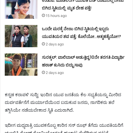
ಉಡುಪಿ: ಮಾಡೆಲಿಂಗ್ ಯುವತಿ ಬೆಡ್ ರೂಮಿನಲ್ಲಿ ನೇಣು
ಬಿಗಿದ ಸ್ಥಿತಿಯಲ್ಲಿ ಮೃತ ದೇಹ ಪತ್ತೆ!
15 hours ago
ಒಂದೇ ಮರಕ್ಕೆ ನೇಣು ಬಿಗಿದ ಸ್ಥಿತಿಯಲ್ಲಿ ಇಬ್ಬರು
ಯುವತಿಯರ ಶವ ಪತ್ತೆ: ಕೊಲೆಯೋ..ಆತ್ಮಹತ್ಯೆಯೋ!?
2 days ago
ಸುರತ್ಕಲ್: ವಾಲಿಬಾಲ್ ಆಡುತ್ತಿದ್ದ 10ನೇ ತರಗತಿ ವಿದ್ಯಾರ್ಥಿ
ಹಠಾತ್ ಕುಸಿದು ಬಿದ್ದು ಸಾವು
2 days ago
ಕನ್ನಡ ಕರಾವಳಿ ಸುದ್ದಿ: ಇಂದಿನ ಯುವ ಜನತೆಯ ಕೆಲ ಸಭ್ಯತೆಯನ್ನು ಮೀರಿದ
ದುರ್ವವರ್ತೆನೆಗೆ ಮರ್ಯಾದೆಯಿಂದ ಬದುಕುವ ಜನರು, ನಾಗರಿಕರು ತಲೆ
ತಗ್ಗಿಸಿಯೇ ನಡೆಯಬೇಕಾದ ಸ್ಥಿತಿ ಎದುರಾಗಿದೆ.
ಇದೀಗ ಮಧ್ಯರಾತ್ರಿ ಯುವಕನೊಬ್ಬ ಕಾರಿನ ಸನ್ ರೂಫ್ ತೆಗೆದು ಯುವತಿಯರಿಗೆ
ಚುಂಬಿಸಿ ರೋಡ್ ರೋಮಿಯೋನಂತೆ ಹುಚ್ಚಾಟ ಮೆರೆದಿರುವ ಘಟನೆ