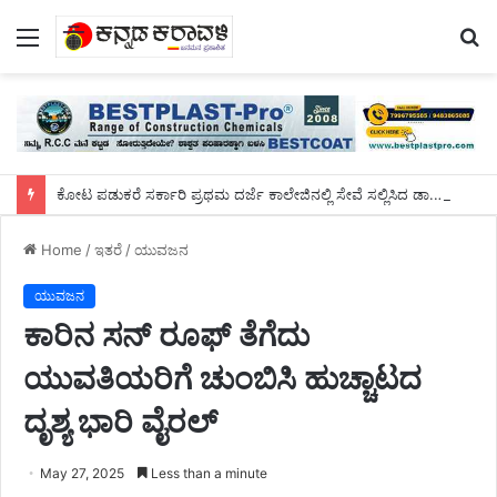
Menu
S
fo
ಕೋಟ ಪಡುಕರೆ ಸರ್ಕಾರಿ ಪ್ರಥಮ ದರ್ಜೆ ಕಾಲೇಜಿನಲ್ಲಿ ಸೇವೆ ಸಲ್ಲಿಸಿದ ಡಾ.ಸುಬ್ರಹ್ಮಣ್ಯರಿಗೆ ಬೀಳ್ಕೊಡುಗೆ ಸಮಾರಂಭ
Home
/
ಇತರೆ
/
ಯುವಜನ
ಯುವಜನ
ಕಾರಿನ ಸನ್ ರೂಫ್ ತೆಗೆದು
ಯುವತಿಯರಿಗೆ ಚುಂಬಿಸಿ ಹುಚ್ಚಾಟದ
ದೃಶ್ಯ ಭಾರಿ ವೈರಲ್
May 27, 2025
Less than a minute