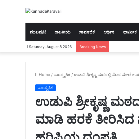
ಮುಖಪುಟ
ರಾಜಕೀಯ
ಸಾಮಾಜಿಕ
ಆರ್ಥಿಕ
ಧಾರ್ಮಿಕ
Saturday, August 8 2026
Breaking News
Home
/
ಸಾಂಸ್ಕೃತಿಕ
/
ಉಡುಪಿ ಶ್ರೀಕೃಷ್ಣ ಮಠದಲ್ಲಿ ನೆಲದ ಮೇಲೆ ಊ
ಸಾಂಸ್ಕೃತಿಕ
ಉಡುಪಿ ಶ್ರೀಕೃಷ್ಣ ಮ
ಮಾಡಿ ಹರಕೆ ತೀರಿಸಿದ 
ಹರಿಪ್ರಿಯ ದಂಪತಿ