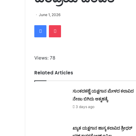
June 1, 2026
Facebook
Pocket
Views: 78
Related Articles
ಸುಂಕದಕಟ್ಟೆ ಯಕ್ಷಗಾನ ಮೇಳದ ಕಲಾವಿದ
ನೇಣು ಬಿಗಿದು ಆತ್ಮಹತ್ಯೆ
3 days ago
ಖ್ಯಾತ ಯಕ್ಷಗಾನ ಹಾಸ್ಯ ಕಲಾವಿದ ಶ್ರೀಧರ್
ಭಟ್ ಕಾಸರಕೋಡ್ ಇನ್ನಿಲ್ಲ