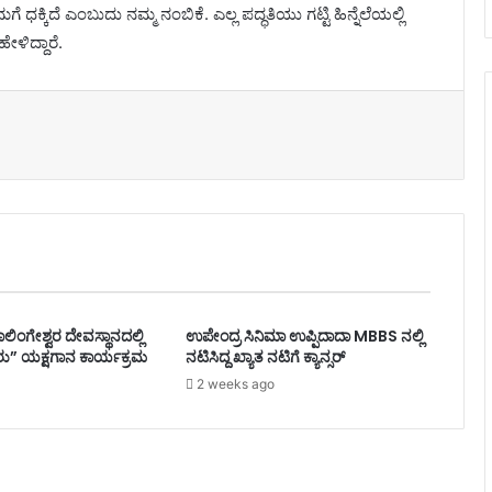
್ಕಿದೆ ಎಂಬುದು ನಮ್ಮ ನಂಬಿಕೆ. ಎಲ್ಲ ಪದ್ಧತಿಯು ಗಟ್ಟಿ ಹಿನ್ನೆಲೆಯಲ್ಲಿ
ಹೇಳಿದ್ದಾರೆ.
ಾಲಿಂಗೇಶ್ವರ ದೇವಸ್ಥಾನದಲ್ಲಿ
ಉಪೇಂದ್ರ ಸಿನಿಮಾ ಉಪ್ಪಿದಾದಾ MBBS ನಲ್ಲಿ
ು” ಯಕ್ಷಗಾನ ಕಾರ್ಯಕ್ರಮ
ನಟಿಸಿದ್ದ ಖ್ಯಾತ ನಟಿಗೆ ಕ್ಯಾನ್ಸರ್
2 weeks ago