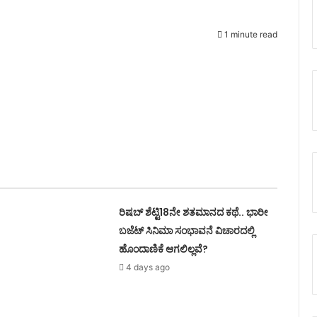
1 minute read
ರಿಷಬ್ ಶೆಟ್ಟಿ18ನೇ ಶತಮಾನದ ಕಥೆ.. ಭಾರೀ
ಬಜೆಟ್ ಸಿನಿಮಾ ಸಂಭಾವನೆ ವಿಚಾರದಲ್ಲಿ
ಹೊಂದಾಣಿಕೆ ಆಗಲಿಲ್ಲವೆ?
4 days ago