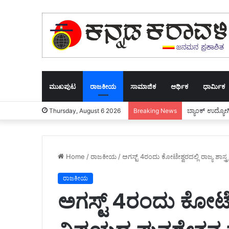
ಮುಖಪುಟ
ರಾಜಕೀಯ
ಸಾಮಾಜಿಕ
ಆರ್ಥಿಕ
ಧಾರ್ಮಿಕ
ಬ್ಯಾಂಕ್ ಉದ್ಯೋಗ
Thursday, August 6 2026
Breaking News
Home
/
ರಾಜಕೀಯ
/
ಅಗಸ್ಟ್ 4ರಂದು ಕೋಟೇಶ್ವರದಲ್ಲಿ ರಾಜ್ಯ ಶಾಸ್
ರಾಜಕೀಯ
ಅಗಸ್ಟ್ 4ರಂದು ಕೋಟೇಶ್ವ