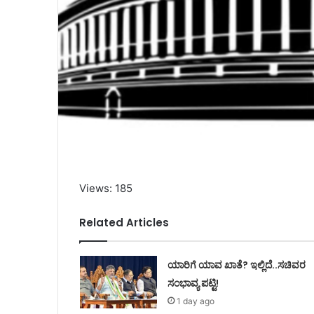
Views: 185
Related Articles
ಯಾರಿಗೆ ಯಾವ ಖಾತೆ? ಇಲ್ಲಿದೆ..ಸಚಿವರ
ಸಂಭಾವ್ಯ ಪಟ್ಟಿ!
1 day ago