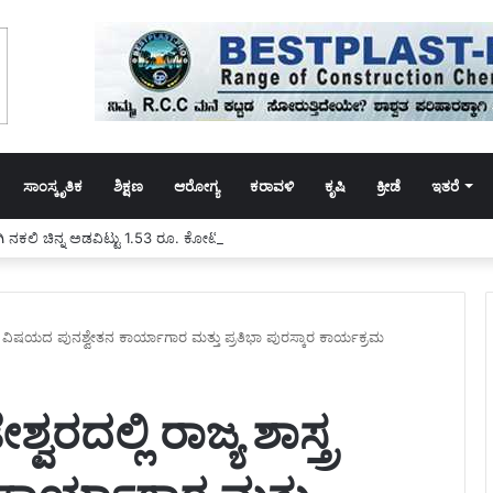
ಸಾಂಸ್ಕೃತಿಕ
ಶಿಕ್ಷಣ
ಆರೋಗ್ಯ
ಕರಾವಳಿ
ಕೃಷಿ
ಕ್ರೀಡೆ
ಇತರೆ
ಿ ನಕಲಿ ಚಿನ್ನ ಅಡವಿಟ್ಟು 1.53 ರೂ. ಕೋಟಿ ವಂಚನೆ!
ತ್ರ ವಿಷಯದ ಪುನಶ್ವೇತನ ಕಾರ್ಯಾಗಾರ ಮತ್ತು ಪ್ರತಿಭಾ ಪುರಸ್ಕಾರ ಕಾರ್ಯಕ್ರಮ
ರದಲ್ಲಿ ರಾಜ್ಯ ಶಾಸ್ತ್ರ