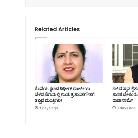
Related Articles
ಕೊನೆಯ ಕ್ಷಣದ ದಿಢೀರ್ ರಾಜಕೀಯ
ಸಚಿವ ಸ್ಥಾನ ಕೈತಪ್ಪ
ಬೆಳವಣಿಗೆಯಲ್ಲಿ ಗಾಯತ್ರಿ ಶಾಂತಗೌಡಗೆ
ಶಾಸಕ ಬೇಳೂರು 
ತಪ್ಪಿದ ಮಂತ್ರಿಗಿರಿ!
ರಾಜೀನಾಮೆ?
3 days ago
3 days ago