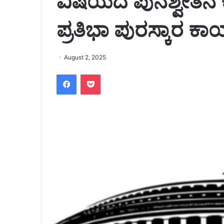
ವಿಷಯದ ಪುನಶ್ವೇತನ 
ಪ್ರತಿಭಾ ಪುರಸ್ಕಾರ ಕಾ
August 2, 2025
Facebook
Pocket