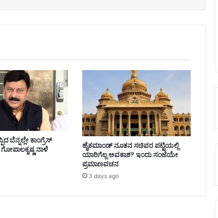
ಿದ ಬೆನ್ನಲ್ಲೇ ಕಾಂಗ್ರೆಸ್‌
ಹೈಕಮಾಂಡ್ ನೂತನ ಸಚಿವರ ಪಟ್ಟಿಯಲ್ಲಿ
ಗೋಪಾಲಕೃಷ್ಣ ನಾಳೆ
ಯಾರಿಗೆಲ್ಲ ಅವಕಾಶ? ಇಂದು ಸಂಜೆಯೇ
ಪ್ರಮಾಣವಚನ
3 days ago