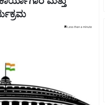
ಕಾರ್ಯಾಗಾರ ಮತ್ತು
ರ್ಯಕ್ರಮ
Less than a minute