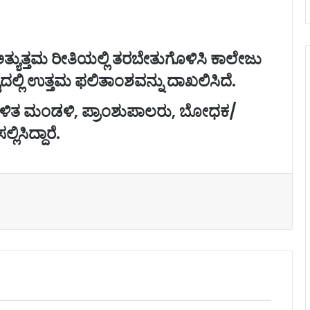
ಿಗೆ ಅತ್ಯುತ್ತಮ ರೀತಿಯಲ್ಲಿ ತರಬೇತುಗೊಳಿಸಿ ಕಾಲೇಜು
ಲ್ಲಿ ಉತ್ತಮ ಫಲಿತಾಂಶವನ್ನು ದಾಖಲಿಸಿದೆ.
ಆಡಳಿತ ಮಂಡಳಿ, ಪ್ರಾಂಶುಪಾಲರು, ಬೋಧಕ/
ಸಿದ್ದಾರೆ.