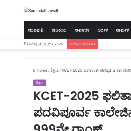
ಮುಖಪುಟ
ರಾಜಕೀಯ
ಸಾಮಾಜಿಕ
ಆರ್ಥಿಕ
ಧಾರ್ಮಿಕ
Friday, August 7 2026
Breaking News
Home
/
ಶಿಕ್ಷಣ
/
KCET-2025 ಫಲಿತಾಂಶ: ಹೆಮ್ಮಾಡಿ ಜನತಾ ಪದವಿಪೂ
ಶಿಕ್ಷಣ
KCET-2025 ಫಲಿತಾಂ
ಪದವಿಪೂರ್ವ ಕಾಲೇಜಿನ‌
999ನೇ ರ‍್ಯಾಂಕ್