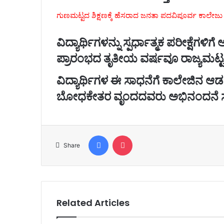
ಗುಣಮಟ್ಟದ ಶಿಕ್ಷಣಕ್ಕೆ ಹೆಸರಾದ ಜನತಾ ಪದವಿಪೂರ್ವ ಕಾಲೇಜು
ವಿದ್ಯಾರ್ಥಿಗಳನ್ನು ಸ್ಪರ್ಧಾತ್ಮಕ ಪರೀಕ್ಷೆಗಳ
ಪ್ರಾರಂಭದ ತೃತೀಯ ವರ್ಷವೂ ರಾಜ್ಯಮಟ್ಟದ
ವಿದ್ಯಾರ್ಥಿಗಳ ಈ ಸಾಧನೆಗೆ ಕಾಲೇಜಿನ 
ಬೋಧಕೇತರ ವೃಂದದವರು ಅಭಿನಂದನೆ ಸಲ್ಲಿ
Facebook
Pocket
Share
Related Articles