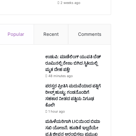
2 weeks ago
Popular
Recent
Comments
ಉಡುಪಿ: ಮಾಡೆಲಿಂಗ್ ಯುವತಿ ಬೆಡ್
ರೂಮಿನಲ್ಲಿ ನೇಣು ಬಿಗಿದ ಸ್ಥಿತಿಯಲ್ಲಿ
ಮೃತ ದೇಹ ಪತ್ತೆ!
48 minutes ago
ಪರಸ್ಪರ ಪ್ರೀತಿಸಿ ಮದುವೆಯಾದ ಪತ್ನಿಗೆ
ರೀಲ್ಸ್ ಹುಚ್ಚು; ಗಂಡನೊಂದಿಗೆ
ಸಹಕಾರ ನೀಡದ ಪತ್ನಿಯ ನಿಗೂಢ
ಕೊಲೆ!
1 hour ago
ಮಹಿಳೆಯರಿಗಾಗಿ LICಯಿಂದ ಬಿಮಾ
ಸಖಿ ಯೋಜನೆ; ಹೂಡಿಕೆ ಇಲ್ಲದೆಯೇ
ವೃತ್ತಿ ಜೀವನ ಆರಂಭಿಸಲು ಪ್ರಮುಖ