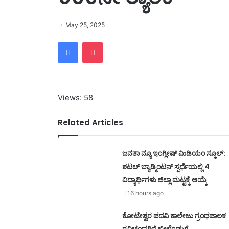
May 25, 2025
Facebook
Pocket
Views: 58
Related Articles
ಜನತಾ ನ್ಯೂ ಇಂಗ್ಲೀಷ್ ಮಿಡಿಯಂ ಸ್ಕೂಲ್:
ಶಟಲ್ ಬ್ಯಾಡ್ಮಿಂಟನ್ ಸ್ಪರ್ಧೆಯಲ್ಲಿ 4
ವಿದ್ಯಾರ್ಥಿಗಳು ಜಿಲ್ಲಾ ಮಟ್ಟಕ್ಕೆ ಆಯ್ಕೆ
16 hours ago
ಕೋಟೇಶ್ವರ ಪದವಿ ಕಾಲೇಜು ಗ್ರಂಥಪಾಲಕ
ರವಿಚಂದ್ರರಿಗೆ ಬೀಳ್ಕೊಡುಗೆ