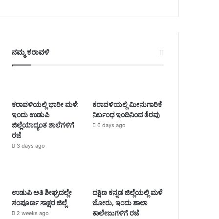
ನಮ್ಮ ಕರಾವಳಿ
ಕರಾವಳಿಯಲ್ಲಿ ಭಾರೀ ಮಳೆ:
ಕರಾವಳಿಯಲ್ಲಿ ಮೀನುಗಾರಿಕೆ
ಇಂದು ಉಡುಪಿ
ನಿರ್ಬಂಧ ಇಂದಿನಿಂದ ತೆರವು
ಜಿಲ್ಲೆಯಾದ್ಯಂತ ಶಾಲೆಗಳಿಗೆ
6 days ago
ರಜೆ
3 days ago
ಉಡುಪಿ ಅತಿ ಶೀಘ್ರದಲ್ಲೇ
ದಕ್ಷಿಣ ಕನ್ನಡ ಜಿಲ್ಲೆಯಲ್ಲಿ ಮಳೆ
ಸಂಪೂರ್ಣ ಸಾಕ್ಷರ ಜಿಲ್ಲೆ
ಜೋರು, ಇಂದು ಶಾಲಾ
ಕಾಲೇಜುಗಳಿಗೆ ರಜೆ
2 weeks ago