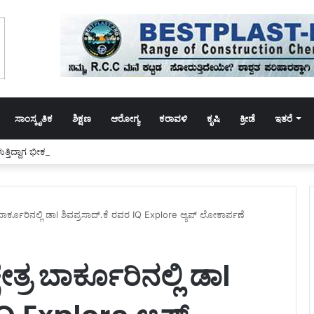
ಸಾಂಸ್ಕೃತಿಕ
ಶಿಕ್ಷಣ
ಆರೋಗ್ಯ
ಕರಾವಳಿ
ಕೃಷಿ
ಕ್ರೀಡೆ
ಇತರೆ
ೆರಳುತ್ತಿದ್ದಾಗ ಭೀಕರ ಅಪಘಾತ: ಮೂವರು ಸ್ಥಳದಲ್ಲೇ ಸಾವು
ಬಾರ್ಕೂರಿನಲ್ಲಿ ಡಾl ಶಿವಪ್ರಸಾದ್.ಕೆ ರವರ IQ Explore ಆ್ಯಪ್ ಲೋಕಾರ್ಪಣೆ
್ರ ಬಾರ್ಕೂರಿನಲ್ಲಿ ಡಾl