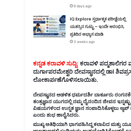
6 days ago
IQ Explore ಸ್ಪರ್ಧಾತ್ಮಕ ಪರೀಕ್ಷೆಯಲ್ಲಿ
ಯಶಸ್ಸಿನ ಗುಟ್ಟು – ಇಂದೇ ಆರಂಭಿಸಿ,
ಪ್ರತಿದಿನ ಅಭ್ಯಾಸ ಮಾಡಿ
3 weeks ago
ಕನ್ನಡ ಕರಾವಳಿ ಸುದ್ದಿ:
ಕರಾವಳಿ ಪದ್ಮಶಾಲಿಗರ ಮೂಲ
ದುರ್ಗಾಪರಮೇಶ್ವರಿ ದೇವಸ್ಥಾನದಲ್ಲಿ ಡಾl ಶಿವಪ್ರ
ಲೋಕಾರ್ಪಣೆಗೊಳಿಸಲಾಯಿತು.
ದೇವಸ್ಥಾನದ ಆಡಳಿತ ಧರ್ಮದರ್ಶಿ ಬಾರ್ಕೂರು ರಂಗನಕೆರೆ 
ತಂತ್ರಜ್ಞಾನ ಯುಗದಲ್ಲಿ ನಮ್ಮ ದೈನಂದಿನ ಜೀವನ ಇನ್ನಷ್
ವಿಷಯಗಳಿಂದ ಉನ್ನತ ಜ್ಞಾನ ಸಂಪಾದಿಸಿಕೊಳ್ಳಲು ಆ್ಯ
ಎಂದು ಶುಭ ಹಾರೈಸಿದರು.
ಮುಖ್ಯ ಅತಿಥಿಯಾಗಿ ಭಾಗವಹಿಸಿದ್ದ ಕಲಾವಿದ ಮತ್ತು
ಜಾಲತಾಣದಲ್ಲಿ ಬುದ್ಧಿಯನ್ನು ಉಪಯೋಗಿಸಿಕೊಂಡರೆ ಏನನ