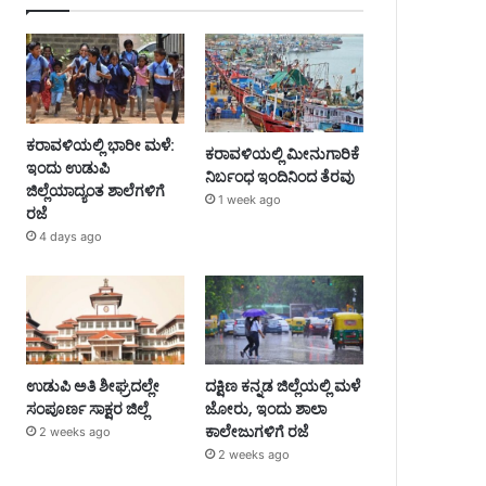
ಕರಾವಳಿಯಲ್ಲಿ ಭಾರೀ ಮಳೆ:
ಕರಾವಳಿಯಲ್ಲಿ ಮೀನುಗಾರಿಕೆ
ಇಂದು ಉಡುಪಿ
ನಿರ್ಬಂಧ ಇಂದಿನಿಂದ ತೆರವು
ಜಿಲ್ಲೆಯಾದ್ಯಂತ ಶಾಲೆಗಳಿಗೆ
1 week ago
ರಜೆ
4 days ago
ಉಡುಪಿ ಅತಿ ಶೀಘ್ರದಲ್ಲೇ
ದಕ್ಷಿಣ ಕನ್ನಡ ಜಿಲ್ಲೆಯಲ್ಲಿ ಮಳೆ
ಸಂಪೂರ್ಣ ಸಾಕ್ಷರ ಜಿಲ್ಲೆ
ಜೋರು, ಇಂದು ಶಾಲಾ
ಕಾಲೇಜುಗಳಿಗೆ ರಜೆ
2 weeks ago
2 weeks ago