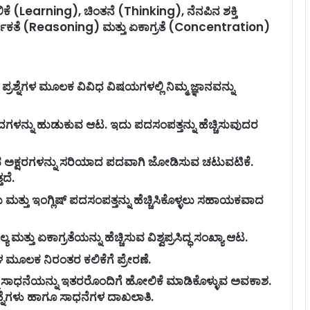
ಕೆ (Learning), ಚಿಂತನೆ (Thinking), ನೆನಪಿನ ಶಕ್ತಿ
ಿಕತೆ (Reasoning) ಮತ್ತು ಏಕಾಗ್ರತೆ (Concentration)
ರಶ್ನೆಗಳ ಮೂಲಕ ವಿವಿಧ ವಿಷಯಗಳಲ್ಲಿ ನಿಮ್ಮ ಜ್ಞಾನವನ್ನು
ದಗಳನ್ನು ಹುಡುಕುವ ಆಟ. ಇದು ಪದಸಂಪತ್ತನ್ನು ಹೆಚ್ಚಿಸುವುದರ
ರುವ ಅಕ್ಷರಗಳನ್ನು ಸರಿಯಾದ ಪದವಾಗಿ ಜೋಡಿಸುವ ಚಟುವಟಿಕೆ.
ದೆ.
ತ್ತು ಇಂಗ್ಲಿಷ್ ಪದಸಂಪತ್ತನ್ನು ಹೆಚ್ಚಿಸಿಕೊಳ್ಳಲು ಸಹಾಯಕವಾದ
ಯ ಮತ್ತು ಏಕಾಗ್ರತೆಯನ್ನು ಹೆಚ್ಚಿಸುವ ವಿಶ್ವಪ್ರಸಿದ್ಧ ಸಂಖ್ಯಾ ಆಟ.
 ಮೂಲಕ ನಿರಂತರ ಕಲಿಕೆಗೆ ಪ್ರೇರಣೆ.
ಮ ಸಾಧನೆಯನ್ನು ಇತರರೊಂದಿಗೆ ಹೋಲಿಕೆ ಮಾಡಿಕೊಳ್ಳುವ ಅವಕಾಶ.
ಹ್ನೆಗಳು ಹಾಗೂ ಸಾಧನೆಗಳ ದಾಖಲಾತಿ.