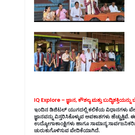
IQ Explore – ಜ್ಞಾನ, ಕೌಶಲ್ಯ ಮತ್ತು ಬುದ್ಧಿಶಕ್ತಿಯನ್ನು
ಇಂದಿನ ಡಿಜಿಟಲ್ ಯುಗದಲ್ಲಿ ಕಲಿಕೆಯ ವಿಧಾನಗಳು ವೇ
ಜ್ಞಾನವನ್ನು ವಿಸ್ತರಿಸಿಕೊಳ್ಳುವ ಅವಕಾಶಗಳು ಹೆಚ್ಚುತ್ತಿವೆ. ಈ
ಉದ್ಯೋಗಾಕಾಂಕ್ಷಿಗಳು ಹಾಗೂ ಸಾಮಾನ್ಯ ಸಾರ್ವಜನಿಕರಿ
ಚುರುಕುಗೊಳಿಸುವ ವೇದಿಕೆಯಾಗಿದೆ.