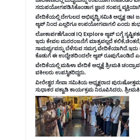
ಸದುಪಯೋಗಪಡಿಸಿಕೊಂಡಾಗ ಜ್ಞಾನ ಸಂಪನ್ನ ವ್ಯಕ್ತಿಯಾಗಿ 
ವೇದಿಕೆಯಲ್ಲಿ ದೇಗುಲದ ಅಭಿವೃದ್ಧಿ ಸಮಿತಿ ಅಧ್ಯಕ್ಷ ಡ
ಆ್ಯಪ್ ನಿಂದ ಎಲ್ಲರಿಗೂ ಉಪಯೋಗವಾಗಲಿ ಎಂದು ಶುಭ
ಲೋಕಾರ್ಪಣೆಗೊಂಡ IQ Explore ಆ್ಯಪ್ ಬಗ್ಗೆ ಸೃಷ್ಟಿಕರ
ಇದು ಕೇವಲ ಮನರಂಜನೆಗೆ ಮಾತ್ರವಲ್ಲದೆ ಕಲಿಕೆ,ಚಿಂತನೆ, 
ಸಾಮರ್ಥ್ಯವನ್ನು ಬೆಳೆಸುವ ಸಮಗ್ರ ವೇದಿಕೆಯಾಗಿದೆ.ಇದು ಜ
ಕೊಡುಗೆ ಈ ಉದ್ದೇಶದಿಂದಲೇ ಆ್ಯಪ್ ರೂಪುಗೊಂಡಿದೆ 
ವೇದಿಕೆಯಲ್ಲಿ ಮಹಿಳಾ ವೇದಿಕೆ ಅಧ್ಯಕ್ಷೆ ಶ್ರೀಮತಿ ಚಂದ್ರಾ
ವಕೀಲರು ಉಪಸ್ಥಿತರಿದ್ದರು.
ವೀರೇಶ್ವರ ಸೇವಾ ಸಮಿತಿಯ ಅಧ್ಯಕ್ಷರಾದ ಪುರುಷೋತ್ತಮ್ ಶೆ
ಸುಧಾಕರ ವಕ್ವಾಡಿ ಕಾರ್ಯಕ್ರಮ ನಿರೂಪಿಸಿದರು. ಶ್ರೀಮತಿ