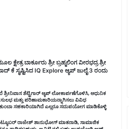
 ಕ್ಷೇತ್ರ ಬಾರ್ಕೂರು ಶ್ರೀ ಬ್ರಹ್ಮಲಿಂಗ ವೀರಭದ್ರ ಶ್ರೀ
ಸಾದ್ ಕೆ ಸೃಷ್ಟಿಸಿದ IQ Explore ಆ್ಯಪ್ ಜುಲೈ 3 ರಂದು
ಶ್ರೀನಿವಾಸ ಶೆಟ್ಟಿಗಾರ್ ಆ್ಯಪ್ ಲೋಕಾರ್ಪಣೆಗೊಳಿಸಿ, ಆಧುನಿಕ
ಟು ಸುಲಭ ಮತ್ತು ಪರಿಣಾಮಕಾರಿಯನ್ನಾಗಿಸಲು ವಿವಿಧ
ಪ್ ತುಂಬಾ ಸಹಕಾರಿಯಾಗಿದೆ ಎಲ್ಲರೂ ಸದುಪಯೋಗ ಮಾಡಿಕೊಳ್ಳಿ
 ಯೂಟ್ಯೂಬರ್ ರಾಜೇಶ್ ಶಾನುಭೋಗ್ ಮಾತನಾಡಿ, ಸಾಮಾಜಿಕ
್ನೂ ಸಾಧಿಸಬಹುದು. ಆ ನಿಟ್ಟಿನಲ್ಲಿ ಬಹು ಉಪಯೋಗಿ ಆ್ಯಪ್