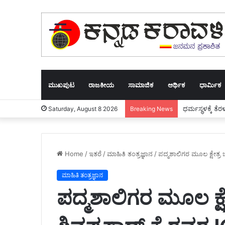
ಮುಖಪುಟ
ರಾಜಕೀಯ
ಸಾಮಾಜಿಕ
ಆರ್ಥಿಕ
ಧಾರ್ಮಿಕ
ಧರ್ಮಸ್ಥಳಕ್ಕೆ ತ
Saturday, August 8 2026
Breaking News
Home
/
ಇತರೆ
/
ಮಾಹಿತಿ ತಂತ್ರಜ್ಞಾನ
/
ಪದ್ಮಶಾಲಿಗರ ಮೂಲ ಕ್ಷೇತ್ರ 
ಮಾಹಿತಿ ತಂತ್ರಜ್ಞಾನ
ಪದ್ಮಶಾಲಿಗರ ಮೂಲ ಕ್ಷೇತ