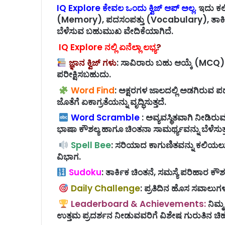
IQ Explore ಕೇವಲ ಒಂದು ಕ್ವಿಜ್ ಆಪ್ ಅಲ್ಲ.
ಇದು ಕಲಿ
(Memory), ಪದಸಂಪತ್ತು (Vocabulary), ತಾರ್ಕ
ಬೆಳೆಸುವ ಬಹುಮುಖ ವೇದಿಕೆಯಾಗಿದೆ.
IQ Explore ನಲ್ಲಿ ಏನೆಲ್ಲಾ ಲಭ್ಯ
?
ಜ್ಞಾನ ಕ್ವಿಜ್ ಗಳು
: ಸಾವಿರಾರು ಬಹು ಆಯ್ಕೆ (MCQ) ಪ್
ಪರೀಕ್ಷಿಸಬಹುದು.
Word Find
: ಅಕ್ಷರಗಳ ಜಾಲದಲ್ಲಿ ಅಡಗಿರುವ ಪ
ಜೊತೆಗೆ ಏಕಾಗ್ರತೆಯನ್ನು ವೃದ್ಧಿಸುತ್ತದೆ.
Word Scramble
: ಅವ್ಯವಸ್ಥಿತವಾಗಿ ನೀಡಿ
ಭಾಷಾ ಕೌಶಲ್ಯ ಹಾಗೂ ಚಿಂತನಾ ಸಾಮರ್ಥ್ಯವನ್ನು ಬೆಳೆಸುತ್ತ
Spell Bee
: ಸರಿಯಾದ ಕಾಗುಣಿತವನ್ನು ಕಲಿಯಲು ಮ
ವಿಭಾಗ.
Sudoku
: ತಾರ್ಕಿಕ ಚಿಂತನೆ, ಸಮಸ್ಯೆ ಪರಿಹಾರ ಕೌಶಲ್
Daily Challenge
: ಪ್ರತಿದಿನ ಹೊಸ ಸವಾಲುಗಳ
Leaderboard & Achievements:
ನಿಮ್
ಉತ್ತಮ ಪ್ರದರ್ಶನ ನೀಡುವವರಿಗೆ ವಿಶೇಷ ಗುರುತಿನ ಚಿ