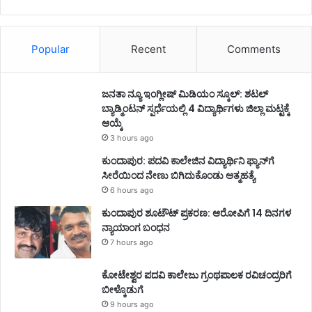
Popular
Recent
Comments
ಜನತಾ ನ್ಯೂ ಇಂಗ್ಲೀಷ್ ಮಿಡಿಯಂ ಸ್ಕೂಲ್: ಶಟಲ್
ಬ್ಯಾಡ್ಮಿಂಟನ್ ಸ್ಪರ್ಧೆಯಲ್ಲಿ 4 ವಿದ್ಯಾರ್ಥಿಗಳು ಜಿಲ್ಲಾ ಮಟ್ಟಕ್ಕೆ
ಆಯ್ಕೆ
3 hours ago
ಕುಂದಾಪುರ: ಪದವಿ ಕಾಲೇಜಿನ ವಿದ್ಯಾರ್ಥಿನಿ ಫ್ಯಾನ್‌ಗೆ
ಸೀರೆಯಿಂದ ನೇಣು ಬಿಗಿದುಕೊಂಡು ಆತ್ಮಹತ್ಯೆ
6 hours ago
ಕುಂದಾಪುರ ಶೂಟೌಟ್ ಪ್ರಕರಣ: ಆರೋಪಿಗೆ 14 ದಿನಗಳ
ನ್ಯಾಯಾಂಗ ಬಂಧನ
7 hours ago
ಕೋಟೇಶ್ವರ ಪದವಿ ಕಾಲೇಜು ಗ್ರಂಥಪಾಲಕ ರವಿಚಂದ್ರರಿಗೆ
ಬೀಳ್ಕೊಡುಗೆ
9 hours ago