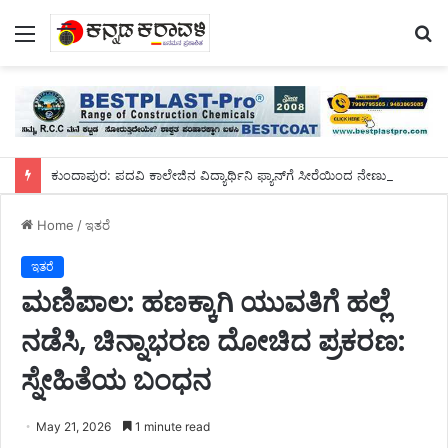
Menu
S
fo
ಕುಂದಾಪುರ: ಪದವಿ ಕಾಲೇಜಿನ ವಿದ್ಯಾರ್ಥಿನಿ ಫ್ಯಾನ್‌ಗೆ ಸೀರೆಯಿಂದ ನೇಣು ಬಿಗಿದುಕೊಂಡು ಆತ್ಮಹತ್ಯೆ
Home
/
ಇತರೆ
ಇತರೆ
ಮಣಿಪಾಲ: ಹಣಕ್ಕಾಗಿ ಯುವತಿಗೆ ಹಲ್ಲೆ
ನಡೆಸಿ, ಚಿನ್ನಾಭರಣ ದೋಚಿದ ಪ್ರಕರಣ:
ಸ್ನೇಹಿತೆಯ ಬಂಧನ
May 21, 2026
1 minute read