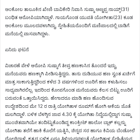
ಅಂಕೋಲ ತಾಲೂಕಿನ ಖೇಣಿ ಬಾವಿಕೇರಿ ನಿವಾಸಿ ಸುಷ್ಮಾ ಅಣ್ಣಪ್ಪ ನಾಯ್ಕ್(31)
ಬಂಧಿತ ಆರೋಪಿಯಾಗಿದ್ದಾಳೆ. ಗಾಯಗೊಂಡ ಯುವತಿ ಯೋಗೀತಾ(23) ಕೂಡ
ಅಂಕೋಲ ಮೂಲದವಳಾಗಿದ್ದು, ಸ್ನೇಹಿತೆಯರೊಂದಿಗೆ ಮಣಿಪಾಲದಲ್ಲಿ ಬಾಡಿಗೆ
ಮನೆಯಲ್ಲಿ ವಾಸವಾಗಿದ್ದಳು.
ಏನಿದು ಘಟನೆ
ವಿಚಾರಣೆ ವೇಳೆ ಆರೋಪಿ ಸುಷ್ಮಾಗೆ ತೀವ್ರ ಹಣಕಾಸಿನ ತೊಂದರೆ ಇದ್ದು,
ಮನೆಯವರು ಹಣಕ್ಕಾಗಿ ಪೀಡಿಸುತ್ತಿದ್ದರು. ತಾನು ದುಡಿಯುವ ಹಣ ಸ್ವಂತ ಖರ್ಚಿಗೆ
ಮಾತ್ರ ಸಾಕಾಗುತ್ತಿದ್ದರಿಂದ ಕಳೆದ 3 ವರ್ಷಗಳಿಂದ ಊರಿಗೆ ಹಣ ಕಳುಹಿಸಲು
ಸಾಧ್ಯವಾಗಿರಲಿಲ್ಲ. ಇದರಿಂದ ಕೋಪಗೊಂಡ ಮನೆಯವರು ಕೆಲಸ ಬಿಟ್ಟು ಊರಿಗೆ
ಬರುವಂತೆ ಒತ್ತಾಯಿಸಿದ್ದರು. ಹೇಗಾದರೂ ಮಾಡಿ ಹಣ ಹೊಂದಿಸುವ
ಉದ್ದೇಶದಿಂದ ಮೇ 12 ರ ರಾತ್ರಿ ಯೋಗಿತಾಳ ರೂಮ್‌ಗೆ ಹೋಗಿ ಆಕೆಯ ಜೊತೆ
ಮಲಗಿದ್ದಾಳೆ. ಬಳಿಕ ಬೆಳಗ್ಗಿನ ಜಾವ 4.30 ಕ್ಕೆ ಯೋಗಿತಾ ನಿದ್ದೆಯಲ್ಲಿದ್ದಾಗ ಸುಷ್ಮಾ
ಮುಂಚಿತವಾಗಿಯೇ ತಂದಿಟ್ಟುಕೊಂಡಿದ್ದ ಕಾಂಕ್ರೀಟ್ ಹಾಲೋ ಬ್ಲಾಕ್ ಕಲ್ಲನ್ನು
ಯೋಗಿತಾ ತಲೆಗೆ ಹಾಕಿ ಕೊಲೆಗೆ ಯತ್ನಿಸಿ, ಚಿನ್ನದ ಸರ ಹಾಗೂ ಕಿವಿಯ ಬೆಂಡೋಲೆ
ದೋಚಿದ್ದಾಳೆ. ಕೃತ್ಯದ ಬಳಿಕ ಏನೂ ತಿಳಿಯದವಳಂತೆ ಯೋಗಿತಾಳ ಸ್ನೇಹಿತೆಯರ