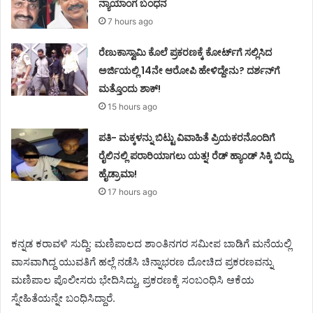
ನ್ಯಾಯಾಂಗ ಬಂಧನ
7 hours ago
ರೆಣುಕಾಸ್ವಾಮಿ ಕೊಲೆ ಪ್ರಕರಣಕ್ಕೆ ಕೋರ್ಟ್‌ಗೆ ಸಲ್ಲಿಸಿದ
ಅರ್ಜಿಯಲ್ಲಿ 14ನೇ ಆರೋಪಿ ಹೇಳಿದ್ದೇನು? ದರ್ಶನ್‌ಗೆ
ಮತ್ತೊಂದು ಶಾಕ್!
15 hours ago
ಪತಿ- ಮಕ್ಕಳನ್ನು ಬಿಟ್ಟು ವಿವಾಹಿತೆ ಪ್ರಿಯಕರನೊಂದಿಗೆ
ರೈಲಿನಲ್ಲಿ ಪರಾರಿಯಾಗಲು ಯತ್ನ! ರೆಡ್ ಹ್ಯಾಂಡ್ ಸಿಕ್ಕಿ ಬಿದ್ದು
ಹೈಡ್ರಾಮಾ!
17 hours ago
ಕನ್ನಡ ಕರಾವಳಿ ಸುದ್ದಿ: ಮಣಿಪಾಲದ ಶಾಂತಿನಗರ ಸಮೀಪ ಬಾಡಿಗೆ ಮನೆಯಲ್ಲಿ
ವಾಸವಾಗಿದ್ದ ಯುವತಿಗೆ ಹಲ್ಲೆ ನಡೆಸಿ ಚಿನ್ನಾಭರಣ ದೋಚಿದ ಪ್ರಕರಣವನ್ನು
ಮಣಿಪಾಲ ಪೊಲೀಸರು ಭೇದಿಸಿದ್ದು, ಪ್ರಕರಣಕ್ಕೆ ಸಂಬಂಧಿಸಿ ಆಕೆಯ
ಸ್ನೇಹಿತೆಯನ್ನೇ ಬಂಧಿಸಿದ್ದಾರೆ.