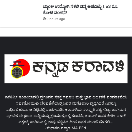
ಬ್ಯಾಂಕ್ ಉದ್ಯೋಗಿ ನಕಲಿ ಚಿನ್ನ ಅಡವಿಟ್ಟು 1.53 ರೂ.
ಕೋಟಿ ವಂಚನೆ!
9 hours ago
ಡಿಜಿಟಲ್ ಇಂಡಿಯಾದಲ್ಲಿ ಪ್ರಗತಿಪರ ಸಶಕ್ತ ಸಮಾಜ ಮತ್ತು ಜ್ಞಾನ ಆಥಿ೯ಕತೆ ಪರಿವತ೯ನೆಯ
ಸವ೯ತೋಮುಖ ಬೆಳವಣಿಗೆಯಲ್ಲಿ ಜನರ ಮನೋಬಲ ವೃದ್ಧಿಸಿದರೆ ಏನನ್ನೂ
ಸಾಧಿಸಬಹುದು. ಆ ನಿಟ್ಟಿನಲ್ಲಿ ನಾಡು-ನುಡಿ, ಕರಾವಳಿಯ ಸಂಸ್ಕೃತಿ ಸತ್ಯ -ನಿತ್ಯ, ಜನ-ಮನ
ಪ್ರಕಾಶಿತ ಈ ಕ್ಷಣದ ಸುದ್ಧಿಯನ್ನು ಕ್ಷಣಮಾತ್ರದಲ್ಲಿ ತಲುಪಿಸಿ, ಕರಾವಳಿ ಜನರ ಕೀತಿ೯ ಪತಾಕೆ
ಎತ್ತರಕ್ಕೆ ಹಾರಿಸುವಲ್ಲಿ ನಾವು ಹೆಚ್ಚಿಸಿದ ದೀಪ ಜನರ ಮುಂದೆ ಬೆಳಗಲಿ...
-ಸುಧಾಕರ ವಕ್ವಾಡಿ MA.BEd.