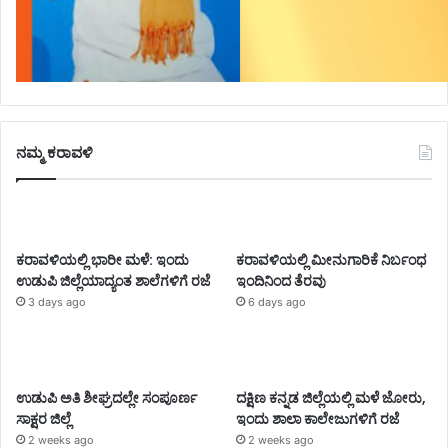
ನಮ್ಮ ಕರಾವಳಿ
ಕರಾವಳಿಯಲ್ಲಿ ಭಾರೀ ಮಳೆ: ಇಂದು
ಕರಾವಳಿಯಲ್ಲಿ ಮೀನುಗಾರಿಕೆ ನಿರ್ಬಂಧ
ಉಡುಪಿ ಜಿಲ್ಲೆಯಾದ್ಯಂತ ಶಾಲೆಗಳಿಗೆ ರಜೆ
ಇಂದಿನಿಂದ ತೆರವು
3 days ago
6 days ago
ಉಡುಪಿ ಅತಿ ಶೀಘ್ರದಲ್ಲೇ ಸಂಪೂರ್ಣ
ದಕ್ಷಿಣ ಕನ್ನಡ ಜಿಲ್ಲೆಯಲ್ಲಿ ಮಳೆ ಜೋರು,
ಸಾಕ್ಷರ ಜಿಲ್ಲೆ
ಇಂದು ಶಾಲಾ ಕಾಲೇಜುಗಳಿಗೆ ರಜೆ
2 weeks ago
2 weeks ago