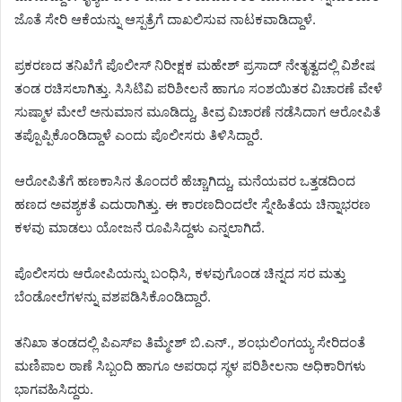
ಜೊತೆ ಸೇರಿ ಆಕೆಯನ್ನು ಆಸ್ಪತ್ರೆಗೆ ದಾಖಲಿಸುವ ನಾಟಕವಾಡಿದ್ದಾಳೆ.
ಪ್ರಕರಣದ ತನಿಖೆಗೆ ಪೊಲೀಸ್ ನಿರೀಕ್ಷಕ ಮಹೇಶ್ ಪ್ರಸಾದ್ ನೇತೃತ್ವದಲ್ಲಿ ವಿಶೇಷ
ತಂಡ ರಚಿಸಲಾಗಿತ್ತು. ಸಿಸಿಟಿವಿ ಪರಿಶೀಲನೆ ಹಾಗೂ ಸಂಶಯಿತರ ವಿಚಾರಣೆ ವೇಳೆ
ಸುಷ್ಮಾಳ ಮೇಲೆ ಅನುಮಾನ ಮೂಡಿದ್ದು, ತೀವ್ರ ವಿಚಾರಣೆ ನಡೆಸಿದಾಗ ಆರೋಪಿತೆ
ತಪ್ಪೊಪ್ಪಿಕೊಂಡಿದ್ದಾಳೆ ಎಂದು ಪೊಲೀಸರು ತಿಳಿಸಿದ್ದಾರೆ.
ಆರೋಪಿತೆಗೆ ಹಣಕಾಸಿನ ತೊಂದರೆ ಹೆಚ್ಚಾಗಿದ್ದು, ಮನೆಯವರ ಒತ್ತಡದಿಂದ
ಹಣದ ಅವಶ್ಯಕತೆ ಎದುರಾಗಿತ್ತು. ಈ ಕಾರಣದಿಂದಲೇ ಸ್ನೇಹಿತೆಯ ಚಿನ್ನಾಭರಣ
ಕಳವು ಮಾಡಲು ಯೋಜನೆ ರೂಪಿಸಿದ್ದಳು ಎನ್ನಲಾಗಿದೆ.
ಪೊಲೀಸರು ಆರೋಪಿಯನ್ನು ಬಂಧಿಸಿ, ಕಳವುಗೊಂಡ ಚಿನ್ನದ ಸರ ಮತ್ತು
ಬೆಂಡೋಲೆಗಳನ್ನು ವಶಪಡಿಸಿಕೊಂಡಿದ್ದಾರೆ.
ತನಿಖಾ ತಂಡದಲ್ಲಿ ಪಿಎಸ್‌ಐ ತಿಮ್ಮೇಶ್ ಬಿ.ಎನ್., ಶಂಭುಲಿಂಗಯ್ಯ ಸೇರಿದಂತೆ
ಮಣಿಪಾಲ ಠಾಣೆ ಸಿಬ್ಬಂದಿ ಹಾಗೂ ಅಪರಾಧ ಸ್ಥಳ ಪರಿಶೀಲನಾ ಅಧಿಕಾರಿಗಳು
ಭಾಗವಹಿಸಿದ್ದರು.