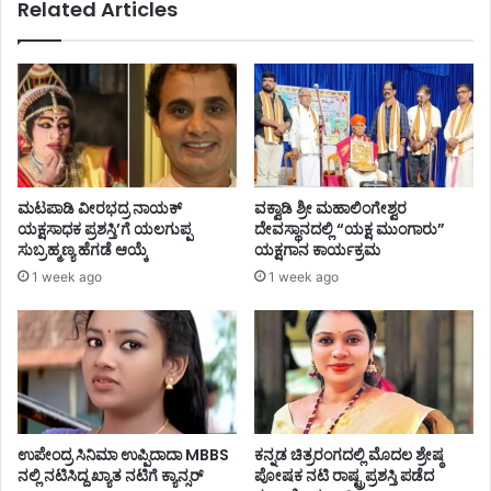
Related Articles
ಮಟಪಾಡಿ ವೀರಭದ್ರ ನಾಯಕ್
ವಕ್ವಾಡಿ ಶ್ರೀ ಮಹಾಲಿಂಗೇಶ್ವರ
ಯಕ್ಷಸಾಧಕ ಪ್ರಶಸ್ತಿ’ಗೆ ಯಲಗುಪ್ಪ
ದೇವಸ್ಥಾನದಲ್ಲಿ “ಯಕ್ಷ ಮುಂಗಾರು”
ಸುಬ್ರಹ್ಮಣ್ಯ ಹೆಗಡೆ ಆಯ್ಕೆ
ಯಕ್ಷಗಾನ ಕಾರ್ಯಕ್ರಮ
1 week ago
1 week ago
ಉಪೇಂದ್ರ ಸಿನಿಮಾ ಉಪ್ಪಿದಾದಾ MBBS
ಕನ್ನಡ ಚಿತ್ರರಂಗದಲ್ಲಿ ಮೊದಲ ಶ್ರೇಷ್ಠ
ನಲ್ಲಿ ನಟಿಸಿದ್ದ ಖ್ಯಾತ ನಟಿಗೆ ಕ್ಯಾನ್ಸರ್
ಪೋಷಕ ನಟಿ ರಾಷ್ಟ್ರಪ್ರಶಸ್ತಿ ಪಡೆದ