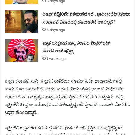
3 days ago
ರಿಷಬ್ ಶೆಟ್ಟಿ18ನೇ ಶತಮಾನದ ಕಥೆ.. ಭಾರೀ ಬಜೆಟ್ ಸಿನಿಮಾ
ಸಂಭಾವನೆ ವಿಚಾರದಲ್ಲಿ ಹೊಂದಾಣಿಕೆ ಆಗಲಿಲ್ಲವೆ?
4 days ago
ಖ್ಯಾತ ಯಕ್ಷಗಾನ ಹಾಸ್ಯ ಕಲಾವಿದ ಶ್ರೀಧರ್ ಭಟ್
ಕಾಸರಕೋಡ್ ಇನ್ನಿಲ್ಲ
1 week ago
ಕನ್ನಡ ಕರಾವಳಿ ಸುದ್ದಿ: ಕನ್ನಡ ಕಿರುತೆರೆಯ ಸೂಪರ್ ಹಿಟ್ ಧಾರಾವಾಹಿಗಳಲ್ಲಿ
ಪಾರು ಕೂಡ ಒಂದಾಗಿದೆ. ಪಾರು, ವಧು ಸೀರಿಯಲ್‌ನಲ್ಲಿ ನಾಯಕಿ ಡಿವೋರ್ಸ್
ಲಾಯರ್‌ ವಧು ಚಿಕ್ಕಪ್ಪನ ಪಾತ್ರದಲ್ಲಿ ನಟ ಶ್ರೀಧರ್‌ ಅಭಿನಯಿಸುತ್ತಿದ್ದರು. ಆದ್ರೆ
ಇತ್ತೀಚೆಗೆ ತೀವ್ರ ಅನಾರೋಗ್ಯದಿಂದ ಬಳಲುತ್ತಿದ್ದ ನಟ ಶ್ರೀಧರ್ ನಾಯಕ್ ಮೇ 26ರ
ನಿಧನ ಹೊಂದಿದ್ದಾರೆ.
ಇತ್ತೀಚೆಗೆ ಕನ್ನಡ ಕಿರುತೆರೆಯಲ್ಲಿ ನಟಿಸಿ ಫೇಸಮ್ ಆಗಿದ್ದ ಶ್ರೀಧರ್ ಇನ್ಫೆಕ್ಷನ್ನಿಂದ