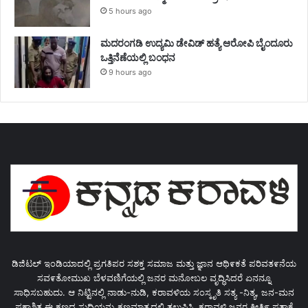
5 hours ago
ಮದರಂಗಡಿ ಉದ್ಯಮಿ ಡೇವಿಡ್ ಹತ್ಯೆ ಆರೋಪಿ ಬೈಂದೂರು
ಒತ್ತಿನೆಣೆಯಲ್ಲಿ ಬಂಧನ
9 hours ago
ಡಿಜಿಟಲ್ ಇಂಡಿಯಾದಲ್ಲಿ ಪ್ರಗತಿಪರ ಸಶಕ್ತ ಸಮಾಜ ಮತ್ತು ಜ್ಞಾನ ಆಥಿ೯ಕತೆ ಪರಿವತ೯ನೆಯ
ಸವ೯ತೋಮುಖ ಬೆಳವಣಿಗೆಯಲ್ಲಿ ಜನರ ಮನೋಬಲ ವೃದ್ಧಿಸಿದರೆ ಏನನ್ನೂ
ಸಾಧಿಸಬಹುದು. ಆ ನಿಟ್ಟಿನಲ್ಲಿ ನಾಡು-ನುಡಿ, ಕರಾವಳಿಯ ಸಂಸ್ಕೃತಿ ಸತ್ಯ -ನಿತ್ಯ, ಜನ-ಮನ
ಪ್ರಕಾಶಿತ ಈ ಕ್ಷಣದ ಸುದ್ಧಿಯನ್ನು ಕ್ಷಣಮಾತ್ರದಲ್ಲಿ ತಲುಪಿಸಿ, ಕರಾವಳಿ ಜನರ ಕೀತಿ೯ ಪತಾಕೆ