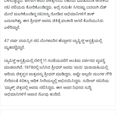
ಬಳಲುತ್ತಿದ್ದರು. ಹೀಗಾಗಿ ಅವರ ಚಿಕಿತ್ಸೆಗೆಂದು ಸಹಾಯ ಮಾಡುವಂತೆ ಅನೇಕರು
ನಟ ನಟಿಯರು ಕೋರಿಕೊಂಡಿದ್ದರು. ಆದ್ರೆ ಗುರುತೇ ಸಿಗದಷ್ಟು ಬದಲಾಗಿ ಬೆಡ್
ಮೇಲೆ ಮಲಗಿಕೊಂಡಿದ್ದ ನಟನನ್ನು ನೋಡಿದ ಅಭಿಮಾನಿಗಳಿಗೆ ಶಾಕ್
ಎದುರಾಗಿತ್ತು. ಈಗ ಶ್ರೀಧರ್ ಅವರು ಚಿಕಿತ್ಸೆ ಫಲಕಾರಿ ಆಗದೆ ಕೊನೆಯುಸಿರು
ಎಳೆದಿದ್ದಾರೆ.
47 ವರ್ಷ ವಯಸ್ಸಿನ ನಟ ಬೆಂಗಳೂರಿನ ಹೆಬ್ಬಾಳದ ಬ್ಯಾಪ್ಟಿಸ್ಟ್ ಆಸ್ಪತ್ರೆಯಲ್ಲಿ
ಮೃತಪಟ್ಟಿದ್ದಾರೆ.
ಬ್ಯಾಪಿಸ್ಟ್ ಆಸ್ಪತ್ರೆಯಲ್ಲಿ ಬೆಳಿಗ್ಗೆ 11 ಗಂಟೆಯವರೆಗೆ ಅಂತಿಮ ದರ್ಶನದ ವ್ಯವಸ್ಥೆ
ಮಾಡಲಾಗಿದೆ. 1978ರಲ್ಲಿ ಜನಿಸಿದ ಶ್ರೀಧರ್ ಅವರು ‘ಪಾರು’ ಧಾರಾವಾಹಿಯಲ್ಲಿ
ಆದಿಯ ಚಿಕ್ಕಪ್ಪನ ಪಾತ್ರವನ್ನು ಶ್ರೀಧರ್ ಮಾಡಿದ್ದರು. ಅಷ್ಟೇ ಅಲ್ಲದೇ ಮಂಗಳ ಗೌರಿ
ಸೇರಿದಂತೆ 40ಕ್ಕೂ ಅಧಿಕ ಸೀರಿಯಲ್ನಲ್ಲಿ ಅಭಿನಯಿಸಿದ್ದರು. ಸುದೀಪ್ ನಟನೆಯ
‘ಮ್ಯಾಕ್ಸ್’ ಚಿತ್ರದಲ್ಲಿ ಅವರು ನಟಿಸಿದ್ದರು. ಈಗ ಅವರ ನಿಧನದ ಸುದ್ದಿ
ಅಭಿಮಾನಿಗಳಿಗೆ ಅಪಾರ ನೋವು ತಂದಿದೆ.