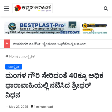
Menu
S
fo
ಮುದರಂಗಡಿ ಶೂಟೌಟ್ :ಬೈಂದೂರಿನ ಒತ್ತಿನೆಣೆಯಲ್ಲಿ ಬಸ್‌ನಿಂದ ಇಳಿದು ಓಡಿ ಹೋಗುವಾಗ ಮೂವರು ಸುಪಾರಿ ಹಂತಕರ ಬಂಧನ
Home
/
ಸಾಂಸ್ಕೃತಿಕ
ಸಾಂಸ್ಕೃತಿಕ
ಮಂಗಳ ಗೌರಿ ಸೇರಿದಂತೆ 40ಕ್ಕೂ ಅಧಿಕ
ಧಾರಾವಾಹಿಯಲ್ಲಿ ನಟಿಸಿದ ಶ್ರೀಧರ್
ನಿಧನ
May 27, 2025
1 minute read