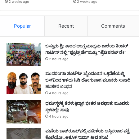
2 weeks ago
2 weeks ago
Popular
Recent
Comments
ಬಸ್ರೂರು ಶ್ರೀ ಶಾರದ ಆಂಗ್ಲ ಮಾಧ್ಯಮ ಶಾಲೆಯ ಕಿಂಡರ್
ಗಾರ್ಟನ್ ನಲ್ಲಿ “ಫ್ರೂಟ್ಸ್ ಡೇ”ಮತ್ತು “ಟ್ರೆಡಿಷನಲ್ ಡೇ”
2 hours ago
ಮುದರಂಗಡಿ ಶೂಟೌಟ್ :ಬೈಂದೂರಿನ ಒತ್ತಿನೆಣೆಯಲ್ಲಿ
ಬಸ್‌ನಿಂದ ಇಳಿದು ಓಡಿ ಹೋಗುವಾಗ ಮೂವರು ಸುಪಾರಿ
ಹಂತಕರ ಬಂಧನ
4 hours ago
ಧರ್ಮಸ್ಥಳಕ್ಕೆ ತೆರಳುತ್ತಿದ್ದಾಗ ಭೀಕರ ಅಪಘಾತ: ಮೂವರು
ಸ್ಥಳದಲ್ಲೇ ಸಾವು
4 hours ago
ಮನೆಯ ಬಾತ್‌ರೂಮ್‌ನಲ್ಲಿ ಮಹಿಳೆಯ ಅಸ್ಥಿಪಂಜರ ಪತ್ತೆ:
ಕೊಲೆಯೋ..ಆಕಸ್ಮಿಕ ಸಾವಾ? ತೀವ್ರ ತನಿಖೆ