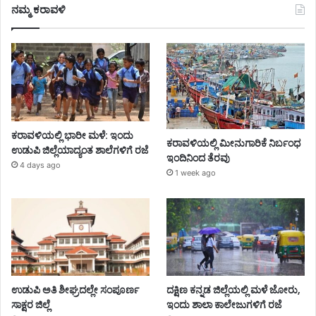
ನಮ್ಮ ಕರಾವಳಿ
ಕರಾವಳಿಯಲ್ಲಿ ಭಾರೀ ಮಳೆ: ಇಂದು
ಕರಾವಳಿಯಲ್ಲಿ ಮೀನುಗಾರಿಕೆ ನಿರ್ಬಂಧ
ಉಡುಪಿ ಜಿಲ್ಲೆಯಾದ್ಯಂತ ಶಾಲೆಗಳಿಗೆ ರಜೆ
ಇಂದಿನಿಂದ ತೆರವು
4 days ago
1 week ago
ಉಡುಪಿ ಅತಿ ಶೀಘ್ರದಲ್ಲೇ ಸಂಪೂರ್ಣ
ದಕ್ಷಿಣ ಕನ್ನಡ ಜಿಲ್ಲೆಯಲ್ಲಿ ಮಳೆ ಜೋರು,
ಸಾಕ್ಷರ ಜಿಲ್ಲೆ
ಇಂದು ಶಾಲಾ ಕಾಲೇಜುಗಳಿಗೆ ರಜೆ