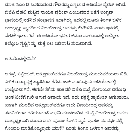
ಮಾಜಿ ಸಿಎಂ ಡಿ.ವಿ.ಸದಾನಂದ ಗೌಡರದ್ದು ಎನ್ನಲಾದ ಆಡಿಯೋ ವೈರಲ್ ಆಗಿದೆ.
ಬಿಜೆಪಿ ದೆಹಲಿ ಮಟ್ಟದ ನಾಯಕ ಪ್ರದೀಪ್‌ ಎಂಬುವವರ ಜತೆಗೆ ಇಂಗ್ಲಿಷ್
ಭಾಷೆಯಲ್ಲಿ ನಡೆಸಿದ ಸಂಭಾಷಣೆ ಇದಾಗಿದ್ದು, ಇದರಲ್ಲಿ ಮೂರು ತಿಂಗಳ ಬಳಿಕ
ರಾಜ್ಯಾಧ್ಯಕ್ಷ ಸ್ಥಾನದಿಂದ ವಿಜಯೇಂದ್ರ ಅವರನ್ನು ಕೆಳಗಿಳಿಸಿ ಎಂದು ಇದರಲ್ಲಿ
ಬೇಡಿಕೆ ಇಡಲಾಗಿದೆ. ಈ ಆಡಿಯೋ ಇದೀಗ ಕಮಲ ಪಾಳಯದಲ್ಲಿ ಅಲ್ಲೋಲ
ಕಲ್ಲೋಲ ಸೃಷ್ಟಿಸಿದ್ದು, ಮತ್ತೆ ಬಣ ಬಡಿದಾಟ ಶುರುವಾಗಿದೆ.
ಆಡಿಯೊದಲ್ಲೇನಿದೆ?
ಆಗಸ್ಟ್, ಸೆಪ್ಟೆಂಬರ್, ಅಕ್ಟೋಬರ್‌ವರೆಗೂ ವಿಜಯೇಂದ್ರ ಮುಂದುವರೆಯಲು ಬಿಡಿ.
ಬಳಿಕ ರಾಜ್ಯಾಧ್ಯಕ್ಷ ಸ್ಥಾನದಿಂದ ತೆಗೆದು ಹಾಕಿ ಎಂಬುವುದು ಆಡಿಯೋದಲ್ಲಿ
ಉಲ್ಲೇಖವಾಗಿದೆ. ಈಗಲೇ ತೆಗೆದು ಹಾಕಿದರೆ ಬಿಜೆಪಿ ಮತ್ತೆ ಲಿಂಗಾಯತ ವಿರೋಧಿ
ಅಂತ ಟೀಕೆಗೆ ಗುರಿ ಆಗುವ ಅಪಾಯ ಇದೆ. ಇದು ಪಕ್ಷಕ್ಕೆ ಡ್ಯಾಮೇಜ್ ಆಗಬಹುದು.
ಹಾಗಾಗಿ ಮುಂದಿನ ಅಕ್ಟೋಬರ್‌ವರೆಗೂ ಕಾದು ವಿಜಯೇಂದ್ರ ಅವರನ್ನು
ಪದವಿಯಿಂದ ತೆಗೆಯುವಂತೆ ಮನವಿ ಮಾಡಲಾಗಿದೆ. ಬಿ.ವೈ.ವಿಜಯೇಂದ್ರ ಅವರು
ರಾಜ್ಯಾಧ್ಯಕ್ಷರಾಗಿ ಮೂರು ವರ್ಷ ಪೂರ್ಣಗೊಳಿಸಿದ್ದಾರೆ. ಇಂತಹ ಸಂದರ್ಭದಲ್ಲಿ
ಗೊಂದಲ ಮಾಡಿಕೊಳ್ಳುವುದು ಯಾಕೆ? ಎರಡು ತಿಂಗಳ ಒಳಗಾಗಿ ಅವರನ್ನು