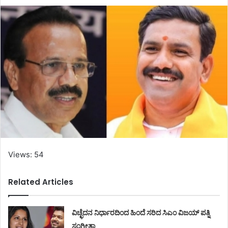
Views: 54
Related Articles
ವಿಚ್ಛೆದನ ನಿರ್ಧಾರದಿಂದ ಹಿಂದೆ ಸರಿದ ಸಿಎಂ ವಿಜಯ್ ಪತ್ನಿ
ಸಂಗೀತಾ