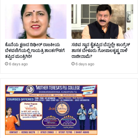
ಕೊನೆಯ ಕ್ಷಣದ ದಿಢೀರ್ ರಾಜಕೀಯ
ಸಚಿವ ಸ್ಥಾನ ಕೈತಪ್ಪಿದ ಬೆನ್ನಲ್ಲೇ ಕಾಂಗ್ರೆಸ್‌
ಬೆಳವಣಿಗೆಯಲ್ಲಿ ಗಾಯತ್ರಿ ಶಾಂತಗೌಡಗೆ
ಶಾಸಕ ಬೇಳೂರು ಗೋಪಾಲಕೃಷ್ಣ ನಾಳೆ
ತಪ್ಪಿದ ಮಂತ್ರಿಗಿರಿ!
ರಾಜೀನಾಮೆ?
6 days ago
6 days ago