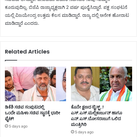
ಕೂರುವುದಿಲ್ಲ. ಬಿಜೆಪಿ ರಾಜ್ಯಾಧ್ಯಕ್ಷರಾಗಿ 2 ವರ್ಷ ಪೂರೈಸಿದ್ದಾರೆ. ಪಕ್ಷ ಸಂಘಟನೆ
ಯಲ್ಲಿ ವಿಜಯೇಂದ್ರ ಉತ್ತಮ ಕೆಲಸ ಮಾಡಿದ್ದಾರೆ. ರಾಜ್ಯ ದಲ್ಲಿ ಅನೇಕ ಹೋರಾಟ
ಮಾಡಿದ್ದಾರೆ ಎಂದರು.
Related Articles
ಡಿಕೆಶಿ ಸಚಿವ ಸಂಪುಟದಲ್ಲಿ
ಕೊನೇ ಕ್ಷಣದ ಟ್ವಿಸ್ಟ್..!
ಒಂದೇ ಮಹಿಳಾ ಸಚಿವ ಸ್ಥಾನಕ್ಕೆ ಭಾರೀ
ಎಸ್.ಎಸ್.ಮಲ್ಲಿಕಾರ್ಜುನ್ ಹಾಗೂ
ಫೈಟ್!
ಎನ್.ಎಸ್.ಬೋಸರಾಜುಗೆ ಒಲಿದ
ಮಂತ್ರಿಗಿರಿ
5 days ago
5 days ago