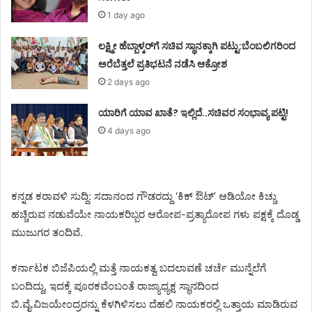
1 day ago
ಲಕ್ಷ್ಮೀ ಹೆಬ್ಬಾಳ್ಕರ್‌ಗೆ ಸಚಿವ ಸ್ಥಾನಕ್ಕಾಗಿ ಪಟ್ಟು:ಬೆಂಬಲಿಗರಿಂದ
ಅರೆಬೆತ್ತಲೆ ಪ್ರತಿಭಟನೆ ನಡೆಸಿ ಆಕ್ರೋಶ
2 days ago
ಯಾರಿಗೆ ಯಾವ ಖಾತೆ? ಇಲ್ಲಿದೆ..ಸಚಿವರ ಸಂಭಾವ್ಯ ಪಟ್ಟಿ!
4 days ago
ಕನ್ನಡ ಕರಾವಳಿ ಸುದ್ದಿ: ಸದಾನಂದ ಗೌಡರದ್ದು ‘ಕಿಕ್ ಔಟ್’ ಆಡಿಯೋ ಕಿಚ್ಚು
ಹಚ್ಚಿರುವ ನಡುವೆಯೇ ನಾಯಕರಿಬ್ಬರ ಆರೋಪ-ಪ್ರತ್ಯಾರೋಪ ಗಳು ಪಕ್ಷಕ್ಕೆ ದೊಡ್ಡ
ಮುಜುಗರ ತಂದಿವೆ.
ಕರ್ನಾಟಕ ಬಿಜೆಪಿಯಲ್ಲಿ ಮತ್ತೆ ನಾಯಕತ್ವ ಬದಲಾವಣೆ ಚರ್ಚೆ ಮುನ್ನೆಲೆಗೆ
ಬಂದಿದ್ದು, ಇದಕ್ಕೆ ಪೂರಕವೆಂಬಂತೆ ರಾಜ್ಯಾಧ್ಯಕ್ಷ ಸ್ಥಾನದಿಂದ
ಬಿ.ವೈ.ವಿಜಯೇಂದ್ರರನ್ನು ಕೆಳಗಿಳಿಸಲು ದೆಹಲಿ ನಾಯಕರಲ್ಲಿ ಒತ್ತಾಯ ಮಾಡಿರುವ