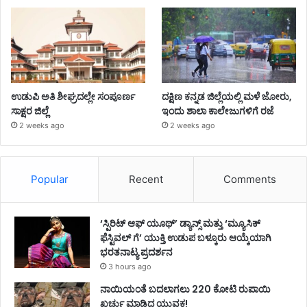
ಉಡುಪಿ ಅತಿ ಶೀಘ್ರದಲ್ಲೇ ಸಂಪೂರ್ಣ
ದಕ್ಷಿಣ ಕನ್ನಡ ಜಿಲ್ಲೆಯಲ್ಲಿ ಮಳೆ ಜೋರು,
ಸಾಕ್ಷರ ಜಿಲ್ಲೆ
ಇಂದು ಶಾಲಾ ಕಾಲೇಜುಗಳಿಗೆ ರಜೆ
2 weeks ago
2 weeks ago
Popular
Recent
Comments
‘ಸ್ಪಿರಿಟ್ ಆಫ್ ಯೂಥ್’ ಡ್ಯಾನ್ಸ್ ಮತ್ತು ‘ಮ್ಯೂಸಿಕ್
ಫೆಸ್ಟಿವಲ್ ಗೆ’ ಯುಕ್ತಿ ಉಡುಪ ಬಳ್ಕೂರು ಆಯ್ಕೆಯಾಗಿ
ಭರತನಾಟ್ಯ ಪ್ರದರ್ಶನ
3 hours ago
ನಾಯಿಯಂತೆ ಬದಲಾಗಲು 220 ಕೋಟಿ ರುಪಾಯಿ
ಖರ್ಚು ಮಾಡಿದ ಯುವಕ!