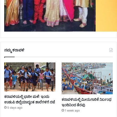
ನಮ್ಮ ಕರಾವಳಿ
ಕರಾವಳಿಯಲ್ಲಿ ಭಾರೀ ಮಳೆ: ಇಂದು
ಕರಾವಳಿಯಲ್ಲಿ ಮೀನುಗಾರಿಕೆ ನಿರ್ಬಂಧ
ಉಡುಪಿ ಜಿಲ್ಲೆಯಾದ್ಯಂತ ಶಾಲೆಗಳಿಗೆ ರಜೆ
ಇಂದಿನಿಂದ ತೆರವು
5 days ago
1 week ago