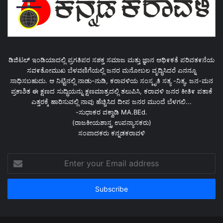
ಡಿಜಿಟಲ್ ಇಂಡಿಯಾದಲ್ಲಿ ಪ್ರಗತಿಪರ ಸಶಕ್ತ ಸಮಾಜ ಮತ್ತು ಜ್ಞಾನ ಆಥಿ೯ಕತೆ ಪರಿವತ೯ನೆಯ
ಸವ೯ತೋಮುಖ ಬೆಳವಣಿಗೆಯಲ್ಲಿ ಜನರ ಮನೋಬಲ ವೃದ್ಧಿಸಿದರೆ ಏನನ್ನೂ
ಸಾಧಿಸಬಹುದು. ಆ ನಿಟ್ಟಿನಲ್ಲಿ ನಾಡು-ನುಡಿ, ಕರಾವಳಿಯ ಸಂಸ್ಕೃತಿ ಸತ್ಯ -ನಿತ್ಯ, ಜನ-ಮನ
ಪ್ರಕಾಶಿತ ಈ ಕ್ಷಣದ ಸುದ್ಧಿಯನ್ನು ಕ್ಷಣಮಾತ್ರದಲ್ಲಿ ತಲುಪಿಸಿ, ಕರಾವಳಿ ಜನರ ಕೀತಿ೯ ಪತಾಕೆ
ಎತ್ತರಕ್ಕೆ ಹಾರಿಸುವಲ್ಲಿ ನಾವು ಹೆಚ್ಚಿಸಿದ ದೀಪ ಜನರ ಮುಂದೆ ಬೆಳಗಲಿ...
-ಸುಧಾಕರ ವಕ್ವಾಡಿ MA.BEd.
(ರಾಜಕೀಯಶಾಸ್ತ್ರ ಉಪನ್ಯಾಸಕರು)
ಸಂಪಾದಕರು ಕನ್ನಡಕರಾವಳಿ
Enter
your
Email
address