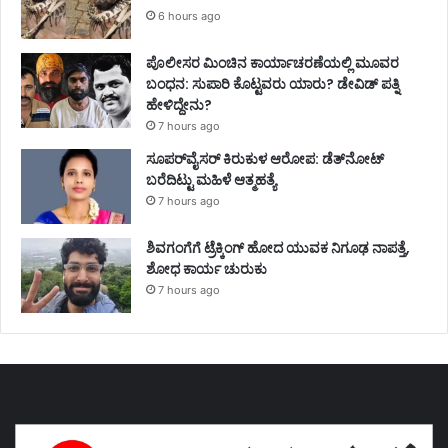
6 hours ago
ಪೊಲೀಸರ ಮಿಂಚಿನ ಕಾರ್ಯಾಚರಣೆಯಲ್ಲಿ ಮೂವರ
ಬಂಧನ: ಸುಪಾರಿ ಕೊಟ್ಟವರು ಯಾರು? ಡೇವಿಡ್ ಪತ್ನಿ
ಹೇಳಿದ್ದೇನು?
7 hours ago
ಸೂಪರ್‌ವೈಸರ್‌ ಕಿರುಕುಳ ಆರೋಪ: ಡೆತ್‌ನೋಟ್‌
ಬರೆದಿಟ್ಟು ಮಹಿಳೆ ಆತ್ಮಹತ್ಯೆ
7 hours ago
ಶಿವಗಂಗೆಗೆ ಟ್ರೆಕ್ಕಿಂಗ್‌ ಹೋದ ಯುವಕ ನಿಗೂಢ ನಾಪತ್ತೆ,
ಶೋಧ ಕಾರ್ಯ ಚುರುಕು
7 hours ago