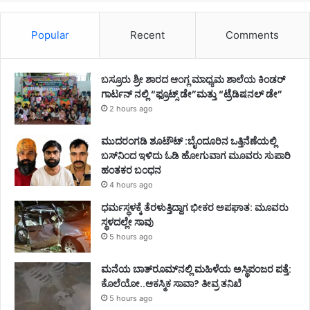
Popular
Recent
Comments
ಬಸ್ರೂರು ಶ್ರೀ ಶಾರದ ಆಂಗ್ಲ ಮಾಧ್ಯಮ ಶಾಲೆಯ ಕಿಂಡರ್
ಗಾರ್ಟನ್ ನಲ್ಲಿ “ಫ್ರೂಟ್ಸ್ ಡೇ”ಮತ್ತು “ಟ್ರೆಡಿಷನಲ್ ಡೇ”
2 hours ago
ಮುದರಂಗಡಿ ಶೂಟೌಟ್ :ಬೈಂದೂರಿನ ಒತ್ತಿನೆಣೆಯಲ್ಲಿ
ಬಸ್‌ನಿಂದ ಇಳಿದು ಓಡಿ ಹೋಗುವಾಗ ಮೂವರು ಸುಪಾರಿ
ಹಂತಕರ ಬಂಧನ
4 hours ago
ಧರ್ಮಸ್ಥಳಕ್ಕೆ ತೆರಳುತ್ತಿದ್ದಾಗ ಭೀಕರ ಅಪಘಾತ: ಮೂವರು
ಸ್ಥಳದಲ್ಲೇ ಸಾವು
5 hours ago
ಮನೆಯ ಬಾತ್‌ರೂಮ್‌ನಲ್ಲಿ ಮಹಿಳೆಯ ಅಸ್ಥಿಪಂಜರ ಪತ್ತೆ:
ಕೊಲೆಯೋ..ಆಕಸ್ಮಿಕ ಸಾವಾ? ತೀವ್ರ ತನಿಖೆ
5 hours ago