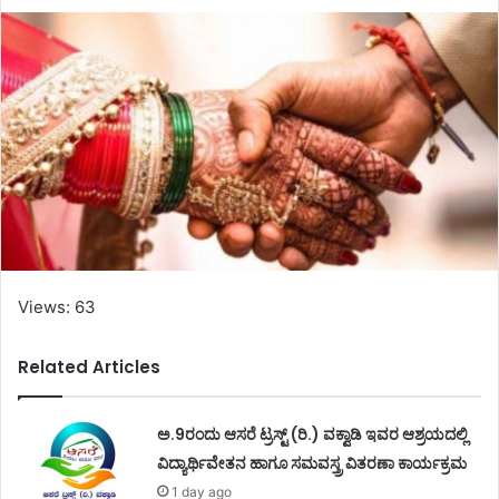
Views: 63
Related Articles
ಅ.9ರಂದು ಆಸರೆ ಟ್ರಸ್ಟ್ (ರಿ.) ವಕ್ವಾಡಿ ಇವರ ಆಶ್ರಯದಲ್ಲಿ
ವಿದ್ಯಾರ್ಥಿವೇತನ ಹಾಗೂ ಸಮವಸ್ತ್ರ ವಿತರಣಾ ಕಾರ್ಯಕ್ರಮ
1 day ago