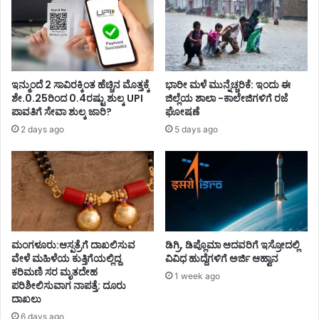
ಇನ್ಮುಂದೆ 2 ಸಾವಿರಕ್ಕಿಂತ ಹೆಚ್ಚಿನ ಮೊತ್ತಕ್ಕೆ
ಭಾರೀ ಮಳೆ ಮುನ್ನೆಚ್ಚರಿಕೆ: ಇಂದು ಈ
ಶೇ.0.25ರಿಂದ 0.4ರಷ್ಟು ಶುಲ್ಕ UPI
ಜಿಲ್ಲೆಯ ಶಾಲಾ -ಕಾಲೇಜಿಗಳಿಗೆ ರಜೆ
ಪಾವತಿಗೆ ಸೇವಾ ಶುಲ್ಕ ಜಾರಿ?
ಘೋಷಣೆ
2 days ago
5 days ago
ಮಂಗಳೂರು:ಆಸ್ಪತ್ರೆಗೆ ದಾಖಲಿಸುವ
ಡಿಗ್ರಿ, ಡಿಪ್ಲೊಮಾ ಆದವರಿಗೆ ಇಸ್ರೋದಲ್ಲಿ
ವೇಳೆ ಮಹಿಳೆಯ ಕುತ್ತಿಗೆಯಲ್ಲಿದ್ದ
ವಿವಿಧ ಹುದ್ದೆಗಳಿಗೆ ಅರ್ಜಿ ಆಹ್ವಾನ
ಕರಿಮಣಿ ಸರ ಮೃತದೇಹ
1 week ago
ಪರಿಶೀಲಿಸುವಾಗ ನಾಪತ್ತೆ: ದೂರು
ದಾಖಲು
6 days ago