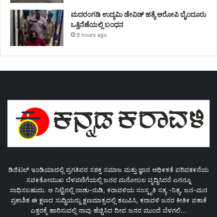
ಮದರಂಗಡಿ ಉದ್ಯಮಿ ಡೇವಿಡ್ ಹತ್ಯೆ ಆರೋಪಿ ಬೈಂದೂರು
ಒತ್ತಿನೆಣೆಯಲ್ಲಿ ಬಂಧನ
9 hours ago
ಡಿಜಿಟಲ್ ಇಂಡಿಯಾದಲ್ಲಿ ಪ್ರಗತಿಪರ ಸಶಕ್ತ ಸಮಾಜ ಮತ್ತು ಜ್ಞಾನ ಆಥಿ೯ಕತೆ ಪರಿವತ೯ನೆಯ
ಸವ೯ತೋಮುಖ ಬೆಳವಣಿಗೆಯಲ್ಲಿ ಜನರ ಮನೋಬಲ ವೃದ್ಧಿಸಿದರೆ ಏನನ್ನೂ
ಸಾಧಿಸಬಹುದು. ಆ ನಿಟ್ಟಿನಲ್ಲಿ ನಾಡು-ನುಡಿ, ಕರಾವಳಿಯ ಸಂಸ್ಕೃತಿ ಸತ್ಯ -ನಿತ್ಯ, ಜನ-ಮನ
ಪ್ರಕಾಶಿತ ಈ ಕ್ಷಣದ ಸುದ್ಧಿಯನ್ನು ಕ್ಷಣಮಾತ್ರದಲ್ಲಿ ತಲುಪಿಸಿ, ಕರಾವಳಿ ಜನರ ಕೀತಿ೯ ಪತಾಕೆ
ಎತ್ತರಕ್ಕೆ ಹಾರಿಸುವಲ್ಲಿ ನಾವು ಹೆಚ್ಚಿಸಿದ ದೀಪ ಜನರ ಮುಂದೆ ಬೆಳಗಲಿ...