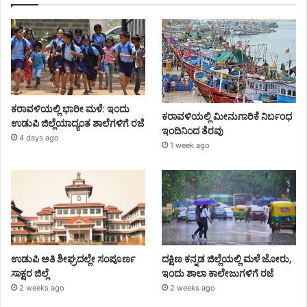
ಕರಾವಳಿಯಲ್ಲಿ ಭಾರೀ ಮಳೆ: ಇಂದು
ಕರಾವಳಿಯಲ್ಲಿ ಮೀನುಗಾರಿಕೆ ನಿರ್ಬಂಧ
ಉಡುಪಿ ಜಿಲ್ಲೆಯಾದ್ಯಂತ ಶಾಲೆಗಳಿಗೆ ರಜೆ
ಇಂದಿನಿಂದ ತೆರವು
4 days ago
1 week ago
ಉಡುಪಿ ಅತಿ ಶೀಘ್ರದಲ್ಲೇ ಸಂಪೂರ್ಣ
ದಕ್ಷಿಣ ಕನ್ನಡ ಜಿಲ್ಲೆಯಲ್ಲಿ ಮಳೆ ಜೋರು,
ಸಾಕ್ಷರ ಜಿಲ್ಲೆ
ಇಂದು ಶಾಲಾ ಕಾಲೇಜುಗಳಿಗೆ ರಜೆ
2 weeks ago
2 weeks ago