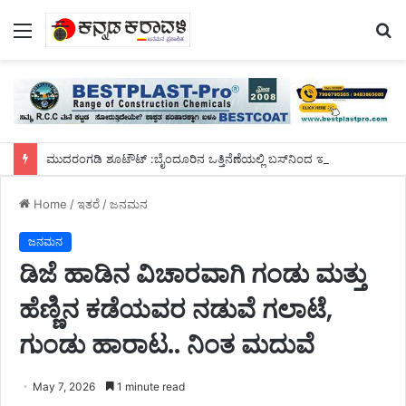
Menu
S
fo
ಮುದರಂಗಡಿ ಶೂಟೌಟ್ :ಬೈಂದೂರಿನ ಒತ್ತಿನೆಣೆಯಲ್ಲಿ ಬಸ್‌ನಿಂದ ಇಳಿದು ಓಡಿ ಹೋಗುವಾಗ ಮೂವರು ಸುಪಾರಿ ಹಂತಕರ ಬಂಧನ
Home
/
ಇತರೆ
/
ಜನಮನ
ಜನಮನ
ಡಿಜೆ ಹಾಡಿನ ವಿಚಾರವಾಗಿ ಗಂಡು ಮತ್ತು
ಹೆಣ್ಣಿನ ಕಡೆಯವರ ನಡುವೆ ಗಲಾಟೆ,
ಗುಂಡು ಹಾರಾಟ.. ನಿಂತ ಮದುವೆ
May 7, 2026
1 minute read