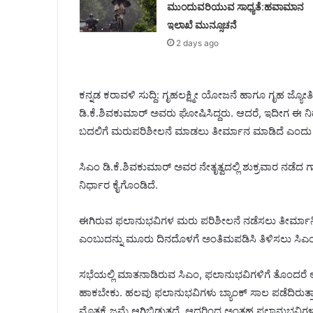
ಮುಂದುವರಿಯುವ ಸಾಧ್ಯತೆ:ಹವಾಮಾನ
ಇಲಾಖೆ ಮುನ್ಸೂಚನೆ
2 days ago
ಕನ್ನಡ ಕರಾವಳಿ ಸುದ್ದಿ: ಗೃಹಲಕ್ಷ್ಮೀ ಯೋಜನೆ ಹಾಗೂ ಗೃಹ ಜ್ಯೋ
ಡಿ.ಕೆ.ಶಿವಕುಮಾರ್‌ ಅವರು ಘೋಷಿಸಿದ್ದರು. ಆದರೆ, ಇದೀಗ ಈ ನಿರ
ಬದಲಿಗೆ ಮರುಪರಿಶೀಲನೆ ಮಾಡಲು ತೀರ್ಮಾನ ಮಾಡಿದೆ ಎಂದು ತ
ಸಿಎಂ ಡಿ.ಕೆ.ಶಿವಕುಮಾರ್‌ ಅವರ ನೇತೃತ್ವದಲ್ಲಿ ಶುಕ್ರವಾರ ನಡೆದ 
ನಿರ್ಧಾರ ಕೈಗೊಂಡಿದೆ.
ಈಗಿರುವ ಫಲಾನುಭವಿಗಳ ಮರು ಪರಿಶೀಲನೆ ನಡೆಸಲು ತೀರ್ಮಾನ
ಎಂಬುದನ್ನು ಮೂರು ದಿನದೊಳಗೆ ಅಂತಿಮಪಡಿಸಿ ತಿಳಿಸಲು ಸಿಎಂ 
ಸಭೆಯಲ್ಲಿ ಮಾತನಾಡಿರುವ ಸಿಎಂ, ಫಲಾನುಭವಿಗಳಿಗೆ ತೊಂದರೆ 
ಹಾಕಬೇಕು. ಹಲವು ಫಲಾನುಭವಿಗಳು ಬ್ಯಾಂಕ್ ಸಾಲ ಪಡೆದಿರುತ್ತ
ಮೊತ್ತಕ್ಕೆ ಜಮೆ ಆಗಿಬಿಡುತ್ತದೆ. ಆದ್ದರಿಂದ ಅಂತಹ ಫಲಾನುಭವಿ