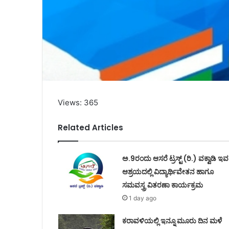
Views: 365
Related Articles
ಅ.9ರಂದು ಆಸರೆ ಟ್ರಸ್ಟ್ (ರಿ.) ವಕ್ವಾಡಿ ಇ
ಆಶ್ರಯದಲ್ಲಿ ವಿದ್ಯಾರ್ಥಿವೇತನ ಹಾಗೂ
ಸಮವಸ್ತ್ರ ವಿತರಣಾ ಕಾರ್ಯಕ್ರಮ
1 day ago
ಕರಾವಳಿಯಲ್ಲಿ ಇನ್ನೂ ಮೂರು ದಿನ ಮಳೆ