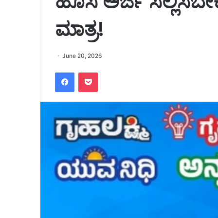
ಹೊಸ ಅರ್ಜಿ ಸಲ್ಲಿಸಬೇಕ
ಮಾತ್ರ!
June 20, 2026
Facebook
Pocket