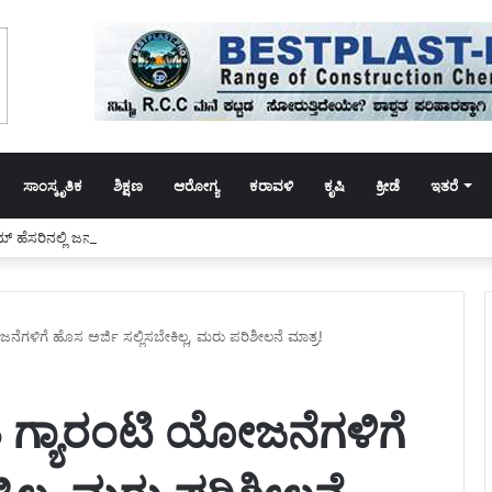
ಸಾಂಸ್ಕೃತಿಕ
ಶಿಕ್ಷಣ
ಆರೋಗ್ಯ
ಕರಾವಳಿ
ಕೃಷಿ
ಕ್ರೀಡೆ
ಇತರೆ
್ ಹೆಸರಿನಲ್ಲಿ ಜನರಿಗೆ ಕೋಟ್ಯಾಂತರ ರೂ. ವಂಚನೆ :ಖತರ್ನಾಕ್ ದಂಪತಿ ಅರೆಸ್ಟ್
ೋಜನೆಗಳಿಗೆ ಹೊಸ ಅರ್ಜಿ ಸಲ್ಲಿಸಬೇಕಿಲ್ಲ, ಮರು ಪರಿಶೀಲನೆ ಮಾತ್ರ!
ೋತಿ ಗ್ಯಾರಂಟಿ ಯೋಜನೆಗಳಿಗೆ