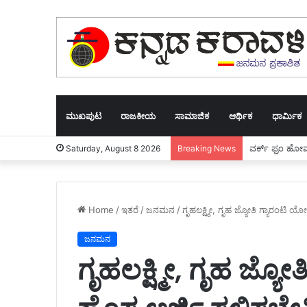
ಮುಖಪುಟ
ರಾಜಕೀಯ
ಸಾಮಾಜಿಕ
ಆರ್ಥಿಕ
ಧಾರ್ಮಿಕ
ವರ್ಕ್ ಫ್ರಂ ಹೋಮ
Saturday, August 8 2026
Breaking News
Home
/
ಇತರೆ
/
ಜನಮನ
/
ಗೃಹಲಕ್ಷ್ಮೀ, ಗೃಹ ಜ್ಯೋತಿ ಗ್ಯಾರಂಟಿ ಯ
ಜನಮನ
ಗೃಹಲಕ್ಷ್ಮೀ, ಗೃಹ ಜ್ಯ