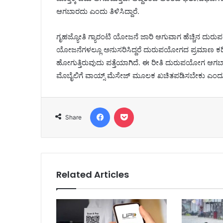
ಆಗಬಾರದು ಎಂದು ತಿಳಿಸಿದ್ದಾರೆ.
ಗೃಹಜ್ಯೋತಿ ಗ್ಯಾರಂಟಿ ಯೋಜನೆ ಜಾರಿ ಆಗುವಾಗ ಹೆಚ್ಚಿನ ದುರುಪಯ
ಯೋಜನೆಗಳಲ್ಲೂ ಅನುಸರಿಸಿದ್ದರೆ ದುರುಪಯೋಗದ ಪ್ರಮಾಣ ಕಡಿಮೆ 
ಹೋಗುತ್ತಿರುವುದು ಪತ್ತೆಯಾಗಿದೆ. ಈ ರೀತಿ ದುರುಪಯೋಗ ಆಗ
ಮೊಬೈಲಿಗೆ ವಾಯ್ಸ್ ಮೆಸೇಜ್ ಮೂಲಕ ಖಚಿತಪಡಿಸಬೇಕು ಎಂದು ಸ
Facebook
Pocket
Share
Related Articles