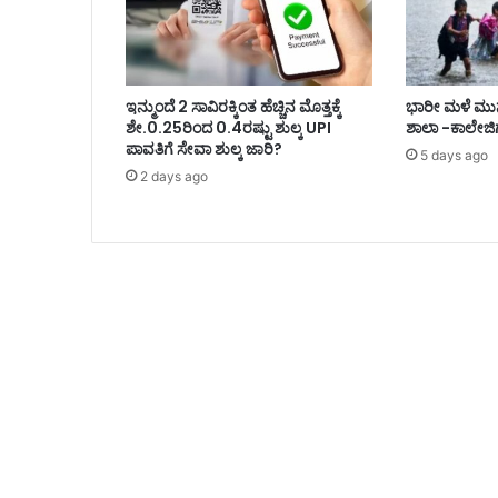
ಇನ್ಮುಂದೆ 2 ಸಾವಿರಕ್ಕಿಂತ ಹೆಚ್ಚಿನ ಮೊತ್ತಕ್ಕೆ
ಭಾರೀ ಮಳೆ ಮುನ್ನ
ಶೇ.0.25ರಿಂದ 0.4ರಷ್ಟು ಶುಲ್ಕ UPI
ಶಾಲಾ -ಕಾಲೇಜಿ
ಪಾವತಿಗೆ ಸೇವಾ ಶುಲ್ಕ ಜಾರಿ?
5 days ago
2 days ago