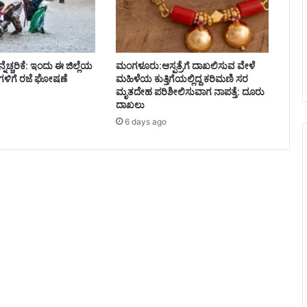
ೆಚ್ಚರಿಕೆ: ಇಂದು ಈ ಜಿಲ್ಲೆಯ
ಮಂಗಳೂರು:ಆಸ್ಪತ್ರೆಗೆ ದಾಖಲಿಸುವ ವೇಳೆ
ಗಳಿಗೆ ರಜೆ ಘೋಷಣೆ
ಮಹಿಳೆಯ ಕುತ್ತಿಗೆಯಲ್ಲಿದ್ದ ಕರಿಮಣಿ ಸರ
ಮೃತದೇಹ ಪರಿಶೀಲಿಸುವಾಗ ನಾಪತ್ತೆ: ದೂರು
ದಾಖಲು
6 days ago