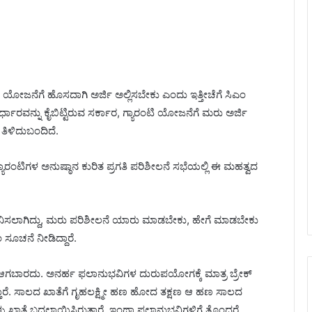
ತಿ ಯೋಜನೆಗೆ ಹೊಸದಾಗಿ ಅರ್ಜಿ ಅಲ್ಲಿಸಬೇಕು ಎಂದು ಇತ್ತೀಚೆಗೆ ಸಿಎಂ
್ಧಾರವನ್ನು ಕೈಬಿಟ್ಟಿರುವ ಸರ್ಕಾರ, ಗ್ಯಾರಂಟಿ ಯೋಜನೆಗೆ ಮರು ಅರ್ಜಿ
ಿಳಿದುಬಂದಿದೆ.
ಗ್ಯಾರಂಟಿಗಳ ಅನುಷ್ಠಾನ ಕುರಿತ ಪ್ರಗತಿ ಪರಿಶೀಲನೆ ಸಭೆಯಲ್ಲಿ ಈ ಮಹತ್ವದ
ಿಸಲಾಗಿದ್ದು, ಮರು ಪರಿಶೀಲನೆ ಯಾರು ಮಾಡಬೇಕು, ಹೇಗೆ ಮಾಡಬೇಕು
ಸೂಚನೆ ನೀಡಿದ್ದಾರೆ.
ಆಗಬಾರದು. ಅನರ್ಹ ಫಲಾನುಭವಿಗಳ ದುರುಪಯೋಗಕ್ಕೆ ಮಾತ್ರ ಬ್ರೇಕ್
ಾರೆ. ಸಾಲದ ಖಾತೆಗೆ ಗೃಹಲಕ್ಷ್ಮೀ ಹಣ ಹೋದ ತಕ್ಷಣ ಆ ಹಣ ಸಾಲದ
ಗಳು ಖಾತೆ ಬದಲಾಯಿಸಿರುತ್ತಾರೆ. ಇಂಥಾ ಫಲಾನುಭವಿಗಳಿಗೆ ತೊಂದರೆ