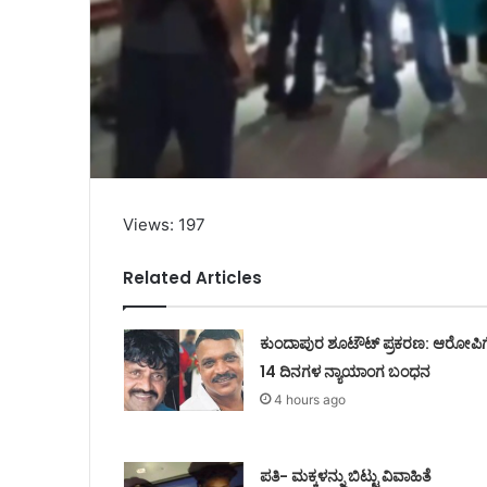
Views: 197
Related Articles
ಕುಂದಾಪುರ ಶೂಟೌಟ್ ಪ್ರಕರಣ: ಆರೋಪಿಗ
14 ದಿನಗಳ ನ್ಯಾಯಾಂಗ ಬಂಧನ
4 hours ago
ಪತಿ- ಮಕ್ಕಳನ್ನು ಬಿಟ್ಟು ವಿವಾಹಿತೆ