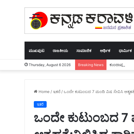
ಮುಖಪುಟ
ರಾಜಕೀಯ
ಸಾಮಾಜಿಕ
ಆರ್ಥಿಕ
ಧಾರ್ಮಿಕ
ಕುಂದಾಪುರ: ಪದವಿ
Thursday, August 6 2026
Breaking News
Home
/
ಇತರೆ
/
ಒಂದೇ ಕುಟುಂಬದ 7 ಮಂದಿ ವಿಷ ಸೇವಿಸಿ ಆತ್ಮಹತ್ಯೆ:ನ
ಇತರೆ
ಒಂದೇ ಕುಟುಂಬದ 7 ಮ