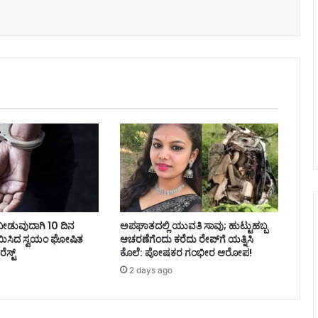
ಸೆ ನೀಡುವುದಾಗಿ 10 ದಿನ
ಅಪಘಾತದಲ್ಲಿ ಯುವತಿ ಸಾವು; ಹುಟ್ಟುಹಬ್ಬ
 ಸಾಯಿಸಿದ ಸ್ವಯಂ ಘೋಷಿತ
ಆಚರಣೆಗೆಂದು ಕರೆದು ರೇಪ್‌ಗೆ ಯತ್ನಿಸಿ
ಸ್ಟ್
ಕೊಲೆ: ಪೋಷಕರ ಗಂಭೀರ ಆರೋಪ!
2 days ago