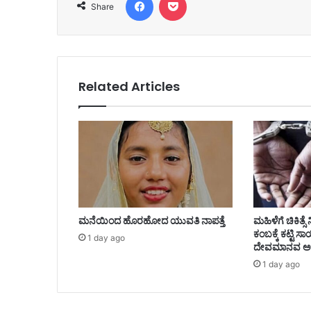
Share
Related Articles
ಮನೆಯಿಂದ ಹೊರಹೋದ ಯುವತಿ ನಾಪತ್ತೆ
ಮಹಿಳೆಗೆ ಚಿಕಿತ್
ಕಂಬಕ್ಕೆ ಕಟ್ಟಿ
1 day ago
ದೇವಮಾನವ ಅರೆ
1 day ago