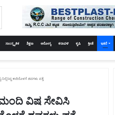
ಸಾಂಸ್ಕೃತಿಕ
ಶಿಕ್ಷಣ
ಆರೋಗ್ಯ
ಕರಾವಳಿ
ಕೃಷಿ
ಕ್ರೀಡೆ
ಇತರೆ
 ಕಾಲೇಜಿನ ವಿದ್ಯಾರ್ಥಿನಿ ಫ್ಯಾನ್‌ಗೆ ಸೀರೆಯಿಂದ ನೇಣು ಬಿಗಿದುಕೊಂಡು ಆತ್ಮಹತ್ಯೆ
ಿಲ್ಲಿಸಿದ್ದ ಕಾರಿನೊಳಗೆ ಶವಗಳು ಪತ್ತೆ
ಂದಿ ವಿಷ ಸೇವಿಸಿ