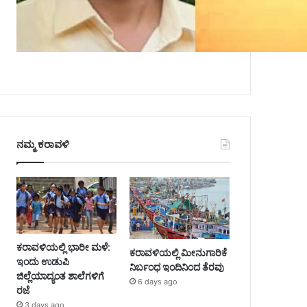
ನಮ್ಮ ಕರಾವಳಿ
ಕರಾವಳಿಯಲ್ಲಿ ಭಾರೀ ಮಳೆ:
ಕರಾವಳಿಯಲ್ಲಿ ಮೀನುಗಾರಿಕೆ
ಇಂದು ಉಡುಪಿ
ನಿರ್ಬಂಧ ಇಂದಿನಿಂದ ತೆರವು
ಜಿಲ್ಲೆಯಾದ್ಯಂತ ಶಾಲೆಗಳಿಗೆ
6 days ago
ರಜೆ
3 days ago