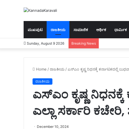
ಮುಖಪುಟ
ರಾಜಕೀಯ
ಸಾಮಾಜಿಕ
ಆರ್ಥಿಕ
ಧಾರ್ಮಿಕ
Sunday, August 9 2026
Breaking News
Home
/
ರಾಜಕೀಯ
/
ಎಸ್‌ಎಂ ಕೃಷ್ಣ ನಿಧನಕ್ಕೆ ಕರ್ನಾಟಕದಲ್ಲಿ ಬು
ರಾಜಕೀಯ
ಎಸ್‌ಎಂ ಕೃಷ್ಣ ನಿಧನಕ್
ಎಲ್ಲಾ ಸರ್ಕಾರಿ ಕಚೇರಿ
December 10, 2024