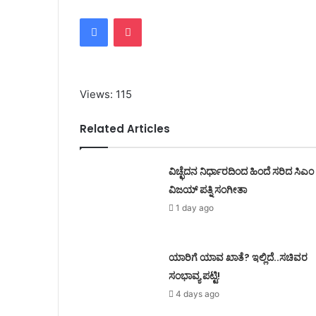
Facebook
Pocket
Views: 115
Related Articles
ವಿಚ್ಛೆದನ ನಿರ್ಧಾರದಿಂದ ಹಿಂದೆ ಸರಿದ ಸಿಎಂ
ವಿಜಯ್ ಪತ್ನಿ ಸಂಗೀತಾ
1 day ago
ಯಾರಿಗೆ ಯಾವ ಖಾತೆ? ಇಲ್ಲಿದೆ..ಸಚಿವರ
ಸಂಭಾವ್ಯ ಪಟ್ಟಿ!
4 days ago