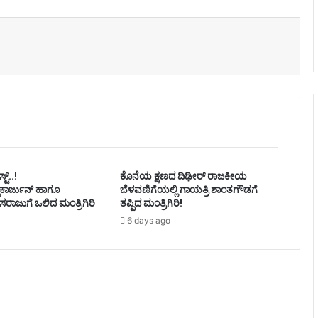
್ಟ್..!
ಕೊನೆಯ ಕ್ಷಣದ ದಿಢೀರ್ ರಾಜಕೀಯ
ಿಕಾರ್ಜುನ್ ಹಾಗೂ
ಬೆಳವಣಿಗೆಯಲ್ಲಿ ಗಾಯತ್ರಿ ಶಾಂತಗೌಡಗೆ
ಾಜುಗೆ ಒಲಿದ ಮಂತ್ರಿಗಿರಿ
ತಪ್ಪಿದ ಮಂತ್ರಿಗಿರಿ!
6 days ago