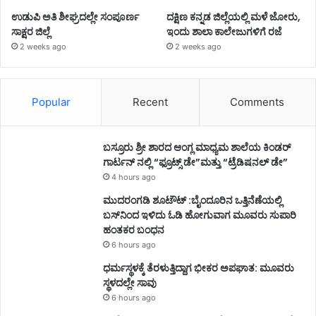
ಉಡುಪಿ ಅತಿ ಶೀಘ್ರದಲ್ಲೇ ಸಂಪೂರ್ಣ
ದಕ್ಷಿಣ ಕನ್ನಡ ಜಿಲ್ಲೆಯಲ್ಲಿ ಮಳೆ ಜೋರು,
ಸಾಕ್ಷರ ಜಿಲ್ಲೆ
ಇಂದು ಶಾಲಾ ಕಾಲೇಜುಗಳಿಗೆ ರಜೆ
2 weeks ago
2 weeks ago
Popular
Recent
Comments
ಬಸ್ರೂರು ಶ್ರೀ ಶಾರದ ಆಂಗ್ಲ ಮಾಧ್ಯಮ ಶಾಲೆಯ ಕಿಂಡರ್
ಗಾರ್ಟನ್ ನಲ್ಲಿ “ಫ್ರೂಟ್ಸ್ ಡೇ”ಮತ್ತು “ಟ್ರೆಡಿಷನಲ್ ಡೇ”
4 hours ago
ಮುದರಂಗಡಿ ಶೂಟೌಟ್ :ಬೈಂದೂರಿನ ಒತ್ತಿನೆಣೆಯಲ್ಲಿ
ಬಸ್‌ನಿಂದ ಇಳಿದು ಓಡಿ ಹೋಗುವಾಗ ಮೂವರು ಸುಪಾರಿ
ಹಂತಕರ ಬಂಧನ
6 hours ago
ಧರ್ಮಸ್ಥಳಕ್ಕೆ ತೆರಳುತ್ತಿದ್ದಾಗ ಭೀಕರ ಅಪಘಾತ: ಮೂವರು
ಸ್ಥಳದಲ್ಲೇ ಸಾವು
6 hours ago