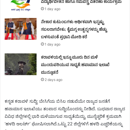
ವಿದ್ಯಾರ್ಥಿವೇತನ ಹಾಗೂ ಸಮವಸ್ತ್ರ ವಿತರಣಾ ಕಾರ್ಯಕ್ರಮ
1 day ago
ನೇಕಾರ ಕುಟುಂಬಗಳು ಆರ್ಥಿಕವಾಗಿ ಇನ್ನಷ್ಟು
ಸಬಲರಾಗಬೇಕು; ಕೈಮಗ್ಗ ಉತ್ಪನ್ನಗಳನ್ನು ಹೆಚ್ಚು
ಬಳಸುವಂತೆ ಪ್ರಧಾನಿ ಮೋದಿ ಕರೆ
1 day ago
ಕರಾವಳಿಯಲ್ಲಿ ಇನ್ನೂ ಮೂರು ದಿನ ಮಳೆ
ಮುಂದುವರಿಯುವ ಸಾಧ್ಯತೆ:ಹವಾಮಾನ ಇಲಾಖೆ
ಮುನ್ಸೂಚನೆ
2 days ago
ಕನ್ನಡ ಕರಾವಳಿ ಸುದ್ದಿ: ಬೇಸಿಗೆಯ ಬಿಸಿಲ ನಡುವೆಯೇ ರಾಜ್ಯದ ಜನತೆಗೆ
ಹವಾಮಾನ ಇಲಾಖೆಯು ತಂಪಾದ ಸುದ್ದಿಯೊಂದನ್ನು ನೀಡಿದೆ. ಬುಧವಾರ ರಾಜ್ಯದ
ವಿವಿಧ ಜಿಲ್ಲೆಗಳಲ್ಲಿ ಭಾರಿ ಮಳೆಯಾಗುವ ಸಾಧ್ಯತೆಯಿದ್ದು, ಮುನ್ನೆಚ್ಚರಿಕೆ ಕ್ರಮವಾಗಿ
‘ಹಳದಿ ಅಲರ್ಟ್’ ಘೋಷಿಸಲಾಗಿದೆ.ಒಟ್ಟು 22 ಜಿಲ್ಲೆಗಳಿಗೆ ಹಳದಿ ಎಚ್ಚರಿಕೆಯನ್ನು