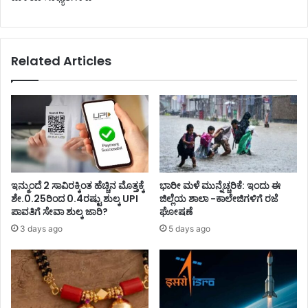
Related Articles
ಇನ್ಮುಂದೆ 2 ಸಾವಿರಕ್ಕಿಂತ ಹೆಚ್ಚಿನ ಮೊತ್ತಕ್ಕೆ
ಭಾರೀ ಮಳೆ ಮುನ್ನೆಚ್ಚರಿಕೆ: ಇಂದು ಈ
ಶೇ.0.25ರಿಂದ 0.4ರಷ್ಟು ಶುಲ್ಕ UPI
ಜಿಲ್ಲೆಯ ಶಾಲಾ -ಕಾಲೇಜಿಗಳಿಗೆ ರಜೆ
ಪಾವತಿಗೆ ಸೇವಾ ಶುಲ್ಕ ಜಾರಿ?
ಘೋಷಣೆ
3 days ago
5 days ago