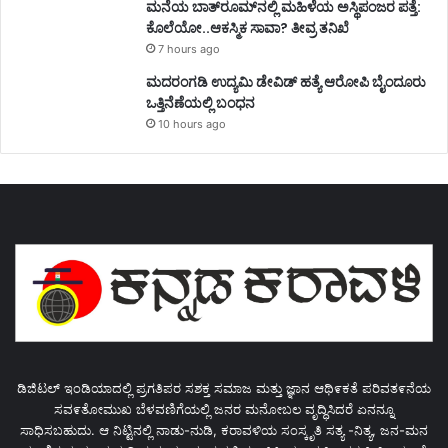
ಮನೆಯ ಬಾತ್‌ರೂಮ್‌ನಲ್ಲಿ ಮಹಿಳೆಯ ಅಸ್ಥಿಪಂಜರ ಪತ್ತೆ:
ಕೊಲೆಯೋ..ಆಕಸ್ಮಿಕ ಸಾವಾ? ತೀವ್ರ ತನಿಖೆ
7 hours ago
ಮದರಂಗಡಿ ಉದ್ಯಮಿ ಡೇವಿಡ್ ಹತ್ಯೆ ಆರೋಪಿ ಬೈಂದೂರು
ಒತ್ತಿನೆಣೆಯಲ್ಲಿ ಬಂಧನ
10 hours ago
ಡಿಜಿಟಲ್ ಇಂಡಿಯಾದಲ್ಲಿ ಪ್ರಗತಿಪರ ಸಶಕ್ತ ಸಮಾಜ ಮತ್ತು ಜ್ಞಾನ ಆಥಿ೯ಕತೆ ಪರಿವತ೯ನೆಯ
ಸವ೯ತೋಮುಖ ಬೆಳವಣಿಗೆಯಲ್ಲಿ ಜನರ ಮನೋಬಲ ವೃದ್ಧಿಸಿದರೆ ಏನನ್ನೂ
ಸಾಧಿಸಬಹುದು. ಆ ನಿಟ್ಟಿನಲ್ಲಿ ನಾಡು-ನುಡಿ, ಕರಾವಳಿಯ ಸಂಸ್ಕೃತಿ ಸತ್ಯ -ನಿತ್ಯ, ಜನ-ಮನ