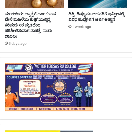
ಮಂಗಳೂರು:ಆಸ್ಪತ್ರೆಗೆ ದಾಖಲಿಸುವ
ಡಿಗ್ರಿ, ಡಿಪ್ಲೊಮಾ ಆದವರಿಗೆ ಇಸ್ರೋದಲ್ಲಿ
ವೇಳೆ ಮಹಿಳೆಯ ಕುತ್ತಿಗೆಯಲ್ಲಿದ್ದ
ವಿವಿಧ ಹುದ್ದೆಗಳಿಗೆ ಅರ್ಜಿ ಆಹ್ವಾನ
ಕರಿಮಣಿ ಸರ ಮೃತದೇಹ
1 week ago
ಪರಿಶೀಲಿಸುವಾಗ ನಾಪತ್ತೆ: ದೂರು
ದಾಖಲು
6 days ago