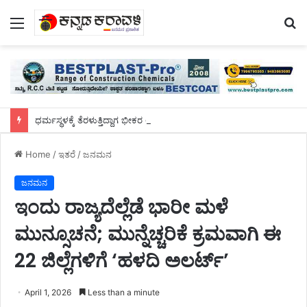
Menu
S
fo
ಧರ್ಮಸ್ಥಳಕ್ಕೆ ತೆರಳುತ್ತಿದ್ದಾಗ ಭೀಕರ ಅಪಘಾತ: ಮೂವರು ಸ್ಥಳದಲ್ಲೇ ಸಾವು
Home
/
ಇತರೆ
/
ಜನಮನ
ಜನಮನ
ಇಂದು ರಾಜ್ಯದೆಲ್ಲೆಡೆ ಭಾರೀ ಮಳೆ
ಮುನ್ಸೂಚನೆ; ಮುನ್ನೆಚ್ಚರಿಕೆ ಕ್ರಮವಾಗಿ ಈ
22 ಜಿಲ್ಲೆಗಳಿಗೆ ‘ಹಳದಿ ಅಲರ್ಟ್’
April 1, 2026
Less than a minute