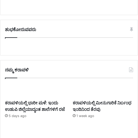
ಶುಭಕೋರುವವರು
ನಮ್ಮ ಕರಾವಳಿ
ಕರಾವಳಿಯಲ್ಲಿ ಭಾರೀ ಮಳೆ: ಇಂದು
ಕರಾವಳಿಯಲ್ಲಿ ಮೀನುಗಾರಿಕೆ ನಿರ್ಬಂಧ
ಉಡುಪಿ ಜಿಲ್ಲೆಯಾದ್ಯಂತ ಶಾಲೆಗಳಿಗೆ ರಜೆ
ಇಂದಿನಿಂದ ತೆರವು
5 days ago
1 week ago