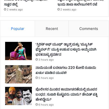
ಸಾಕ್ಷರ ಜಿಲ್ಲೆ
ಇಂದು ಶಾಲಾ ಕಾಲೇಜುಗಳಿಗೆ ರಜೆ
2 weeks ago
2 weeks ago
Popular
Recent
Comments
‘ಸ್ಪಿರಿಟ್ ಆಫ್ ಯೂಥ್’ ಡ್ಯಾನ್ಸ್ ಮತ್ತು ‘ಮ್ಯೂಸಿಕ್
ಫೆಸ್ಟಿವಲ್ ಗೆ’ ಯುಕ್ತಿ ಉಡುಪ ಬಳ್ಕೂರು ಆಯ್ಕೆಯಾಗಿ
ಭರತನಾಟ್ಯ ಪ್ರದರ್ಶನ
3 hours ago
ನಾಯಿಯಂತೆ ಬದಲಾಗಲು 220 ಕೋಟಿ ರುಪಾಯಿ
ಖರ್ಚು ಮಾಡಿದ ಯುವಕ!
5 hours ago
ಪೊಲೀಸರ ಮಿಂಚಿನ ಕಾರ್ಯಾಚರಣೆಯಲ್ಲಿ ಮೂವರ
ಬಂಧನ: ಸುಪಾರಿ ಕೊಟ್ಟವರು ಯಾರು? ಡೇವಿಡ್ ಪತ್ನಿ
ಹೇಳಿದ್ದೇನು?
6 hours ago