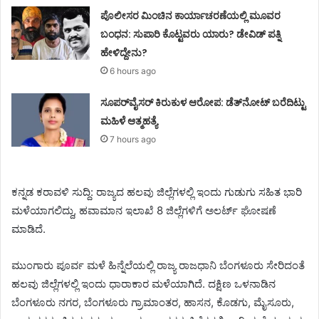
ಪೊಲೀಸರ ಮಿಂಚಿನ ಕಾರ್ಯಾಚರಣೆಯಲ್ಲಿ ಮೂವರ
ಬಂಧನ: ಸುಪಾರಿ ಕೊಟ್ಟವರು ಯಾರು? ಡೇವಿಡ್ ಪತ್ನಿ
ಹೇಳಿದ್ದೇನು?
6 hours ago
ಸೂಪರ್‌ವೈಸರ್‌ ಕಿರುಕುಳ ಆರೋಪ: ಡೆತ್‌ನೋಟ್‌ ಬರೆದಿಟ್ಟು
ಮಹಿಳೆ ಆತ್ಮಹತ್ಯೆ
7 hours ago
ಕನ್ನಡ ಕರಾವಳಿ ಸುದ್ದಿ: ರಾಜ್ಯದ ಹಲವು ಜಿಲ್ಲೆಗಳಲ್ಲಿ ಇಂದು ಗುಡುಗು ಸಹಿತ ಭಾರಿ
ಮಳೆಯಾಗಲಿದ್ದು, ಹವಾಮಾನ ಇಲಾಖೆ 8 ಜಿಲ್ಲೆಗಳಿಗೆ ಅಲರ್ಟ್ ಘೋಷಣೆ
ಮಾಡಿದೆ.
ಮುಂಗಾರು ಪೂರ್ವ ಮಳೆ ಹಿನ್ನೆಲೆಯಲ್ಲಿ ರಾಜ್ಯ ರಾಜಧಾನಿ ಬೆಂಗಳೂರು ಸೇರಿದಂತೆ
ಹಲವು ಜಿಲ್ಲೆಗಳಲ್ಲಿ ಇಂದು ಧಾರಾಕಾರ ಮಳೆಯಾಗಿದೆ. ದಕ್ಷಿಣ ಒಳನಾಡಿನ
ಬೆಂಗಳೂರು ನಗರ, ಬೆಂಗಳೂರು ಗ್ರಾಮಾಂತರ, ಹಾಸನ, ಕೊಡಗು, ಮೈಸೂರು,