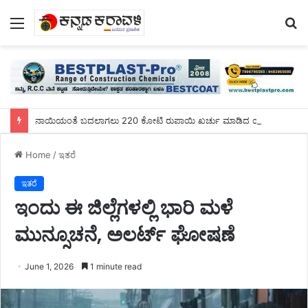
Menu
S
fo
ನಾಯಿಯಂತೆ ಬದಲಾಗಲು 220 ಕೋಟಿ ರುಪಾಯಿ ಖರ್ಚು ಮಾಡಿದ ಯುವಕ!
Home
/
ಇತರೆ
ಇತರೆ
ಇಂದು ಈ ಜಿಲ್ಲೆಗಳಲ್ಲಿ ಭಾರಿ ಮಳೆ
ಮುನ್ಸೂಚನೆ, ಅಲರ್ಟ್ ಘೋಷಣೆ
June 1, 2026
1 minute read