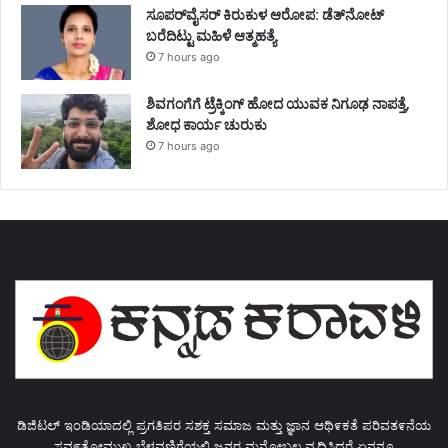
ಸೂಪರ್‌ವೈಸರ್‌ ಕಿರುಕುಳ ಆರೋಪ: ಡೆತ್‌ನೋಟ್‌
ಬರೆದಿಟ್ಟು ಮಹಿಳೆ ಆತ್ಮಹತ್ಯೆ
7 hours ago
ಶಿವಗಂಗೆಗೆ ಟ್ರೆಕ್ಕಿಂಗ್‌ ಹೋದ ಯುವಕ ನಿಗೂಢ ನಾಪತ್ತೆ,
ಶೋಧ ಕಾರ್ಯ ಚುರುಕು
7 hours ago
ಡಿಜಿಟಲ್ ಇಂಡಿಯಾದಲ್ಲಿ ಪ್ರಗತಿಪರ ಸಶಕ್ತ ಸಮಾಜ ಮತ್ತು ಜ್ಞಾನ ಆಥಿ೯ಕತೆ ಪರಿವತ೯ನೆಯ
ಸವ೯ತೋಮುಖ ಬೆಳವಣಿಗೆಯಲ್ಲಿ ಜನರ ಮನೋಬಲ ವೃದ್ಧಿಸಿದರೆ ಏನನ್ನೂ