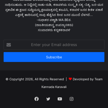
ಸಾಧಿಸಬಹುದು. ಆ ನಿಟ್ಟಿನಲ್ಲಿ ನಾಡು-ನುಡಿ, ಕರಾವಳಿಯ ಸಂಸ್ಕೃತಿ ಸತ್ಯ -ನಿತ್ಯ, ಜನ-ಮನ
ಪ್ರಕಾಶಿತ ಈ ಕ್ಷಣದ ಸುದ್ಧಿಯನ್ನು ಕ್ಷಣಮಾತ್ರದಲ್ಲಿ ತಲುಪಿಸಿ, ಕರಾವಳಿ ಜನರ ಕೀತಿ೯ ಪತಾಕೆ
ಎತ್ತರಕ್ಕೆ ಹಾರಿಸುವಲ್ಲಿ ನಾವು ಹೆಚ್ಚಿಸಿದ ದೀಪ ಜನರ ಮುಂದೆ ಬೆಳಗಲಿ...
-ಸುಧಾಕರ ವಕ್ವಾಡಿ MA.BEd.
(ರಾಜಕೀಯಶಾಸ್ತ್ರ ಉಪನ್ಯಾಸಕರು)
ಸಂಪಾದಕರು ಕನ್ನಡಕರಾವಳಿ
Enter
your
Email
address
© Copyright 2026, All Rights Reserved |
Devoloped by Team
Kannada Karavali
Facebook
Twitter
YouTube
Instagram