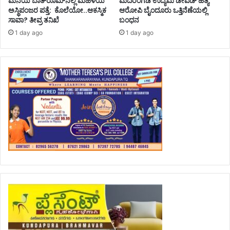
ಮನೆಯ ಬಾತ್‌ರೂಮ್‌ನಲ್ಲಿ ಮಹಿಳೆಯ
ಮದರಂಗಡಿ ಉದ್ಯಮಿ ಡೇವಿಡ್ ಹತ್ಯೆ
ಅಸ್ಥಿಪಂಜರ ಪತ್ತೆ: ಕೊಲೆಯೋ..ಆಕಸ್ಮಿಕ
ಆರೋಪಿ ಬೈಂದೂರು ಒತ್ತಿನೆಣೆಯಲ್ಲಿ
ಸಾವಾ? ತೀವ್ರ ತನಿಖೆ
ಬಂಧನ
1 day ago
1 day ago