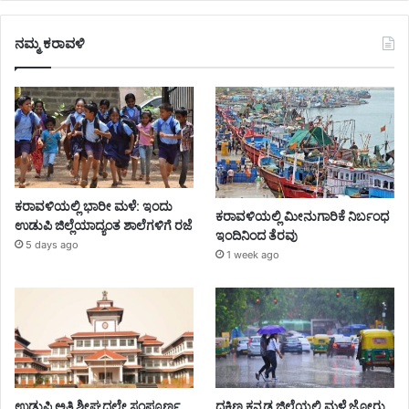
ನಮ್ಮ ಕರಾವಳಿ
ಕರಾವಳಿಯಲ್ಲಿ ಭಾರೀ ಮಳೆ: ಇಂದು
ಕರಾವಳಿಯಲ್ಲಿ ಮೀನುಗಾರಿಕೆ ನಿರ್ಬಂಧ
ಉಡುಪಿ ಜಿಲ್ಲೆಯಾದ್ಯಂತ ಶಾಲೆಗಳಿಗೆ ರಜೆ
ಇಂದಿನಿಂದ ತೆರವು
5 days ago
1 week ago
ಉಡುಪಿ ಅತಿ ಶೀಘ್ರದಲ್ಲೇ ಸಂಪೂರ್ಣ
ದಕ್ಷಿಣ ಕನ್ನಡ ಜಿಲ್ಲೆಯಲ್ಲಿ ಮಳೆ ಜೋರು,