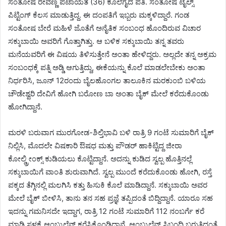
ಸಂತೋಷ ರೇವಣ್ಣ ಪಟಾಯತ (36) ಕೊಲೆಗೈದ ಪತಿ. ಸಂತೋಷ ಟೈಲ್ಸ್
ಪಿಟ್ಟಿಂಗ್ ಕೆಲಸ ಮಾಡುತ್ತಿದ್ದ. ಈ ದಂಪತಿಗೆ ಇಬ್ಬರು ಮಕ್ಕಳಿದ್ದಾರೆ. ಗಂಡ
ಸಂತೋಷ ಬೇರೆ ಮಹಿಳೆ ಜೊತೆಗೆ ಅನೈತಿಕ ಸಂಬಂಧ ಹೊಂದಿರುವ ವಿಚಾರ
ಸಕ್ಕುಬಾಯಿ ಅವರಿಗೆ ಗೊತ್ತಾಗಿತ್ತು. ಆ ಬಳಿಕ ಸಕ್ಕುಬಾಯಿ ತನ್ನ ತವರು
ಮನೆಯವರಿಗೆ ಈ ವಿಷಯ ತಿಳಿಸುತ್ತೇನೆ ಅಂತಾ ಹೇಳಿದ್ದರು. ಅಲ್ಲದೇ ತನ್ನ ಅಕ್ರಮ
ಸಂಬಂಧಕ್ಕೆ ಪತ್ನಿ ಅಡ್ಡಿ ಆಗುತ್ತಿದ್ದು, ಈಕೆಯನ್ನು ಕೊಲೆ ಮಾಡಲೇಬೇಕು ಅಂತಾ
ನಿರ್ಧರಿಸಿ, ಜೂನ್ 12ರಂದು ಬೈಲಹೊಂಗಲ ತಾಲೂಕಿನ ಮರಕುಂಬಿ ಬಳಿಯ
ಚೌಡೇಶ್ವರಿ ದೇವಿಗೆ ಹೋಗಿ ಬರೋಣ ಬಾ ಅಂತಾ ಬೈಕ್ ಮೇಲೆ ಕರೆದುಕೊಂಡು
ಹೋಗಿದ್ದಾನೆ.
ಮರಳಿ ಬರುವಾಗ ಮುರಗೋಡ-ಶಿಲ್ತಿಭಾವಿ ಬಳಿ ರಾತ್ರಿ 9 ಗಂಟೆ ಸುಮಾರಿಗೆ ಬೈಕ್
ನಿಲ್ಲಿಸಿ, ಮೊದಲೇ ವಿಷಕಾರಿ ಔಷಧ ಮತ್ತು ಪೌಡರ್ ಹಾಕಿಟ್ಟಿದ್ದ ಜೀರಾ
ಕೋಲ್ಡ್ರೀಂಕ್ಸ್ ಕುಡಿಯಲು ಕೊಟ್ಟಿದ್ದಾನೆ. ಅದನ್ನು ಕುಡಿದ ಸ್ವಲ್ಪ ಹೊತ್ತಿನಲ್ಲೆ
ಸಕ್ಕುಬಾಯಿಗೆ ವಾಂತಿ ಶುರುವಾಗಿದೆ. ಸ್ವಲ್ಪ ಮುಂದೆ ಕರೆದುಕೊಂಡು ಹೋಗಿ, ರಸ್ತೆ
ಪಕ್ಕದ ತೆಗ್ಗಿನಲ್ಲಿ ಮಲಗಿಸಿ ಕತ್ತು ಹಿಸುಕಿ ಕೊಲೆ ಮಾಡಿದ್ದಾನೆ. ಸಕ್ಕುಬಾಯಿ ಅವರ
ಮೇಲೆ ಬೈಕ್ ಬೀಳಿಸಿ, ತಾನು ತನ ಸಹ ಪ್ರಜ್ಞೆ ತಪ್ಪಿದಂತೆ ಬಿದ್ದಿದ್ದಾನೆ. ಯಾರೂ ಸಹ
ಇದನ್ನು ಗಮನಿಸದೇ ಇದ್ದಾಗ, ರಾತ್ರಿ 12 ಗಂಟೆ ಸುಮಾರಿಗೆ 112 ನಂಬರ್ಗೆ ಕರೆ
ಮಾಡಿ ಸ್ಥಳಕ್ಕೆ ಆಂಬ್ಯುಲೆನ್ಸ್ ಕರೆಸಿಕೊಂಡಿದ್ದಾನೆ. ಆಂಬ್ಯುಲೆನ್ಸ್ ಸಿಬ್ಬಂದಿ ಬರುತ್ತಿದ್ದಂತೆ