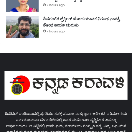
7 hours ago
ಶಿವಗಂಗೆಗೆ ಟ್ರೆಕ್ಕಿಂಗ್‌ ಹೋದ ಯುವಕ ನಿಗೂಢ ನಾಪತ್ತೆ,
ಶೋಧ ಕಾರ್ಯ ಚುರುಕು
7 hours ago
ಡಿಜಿಟಲ್ ಇಂಡಿಯಾದಲ್ಲಿ ಪ್ರಗತಿಪರ ಸಶಕ್ತ ಸಮಾಜ ಮತ್ತು ಜ್ಞಾನ ಆಥಿ೯ಕತೆ ಪರಿವತ೯ನೆಯ
ಸವ೯ತೋಮುಖ ಬೆಳವಣಿಗೆಯಲ್ಲಿ ಜನರ ಮನೋಬಲ ವೃದ್ಧಿಸಿದರೆ ಏನನ್ನೂ
ಸಾಧಿಸಬಹುದು. ಆ ನಿಟ್ಟಿನಲ್ಲಿ ನಾಡು-ನುಡಿ, ಕರಾವಳಿಯ ಸಂಸ್ಕೃತಿ ಸತ್ಯ -ನಿತ್ಯ, ಜನ-ಮನ
ಪ್ರಕಾಶಿತ ಈ ಕ್ಷಣದ ಸುದ್ಧಿಯನ್ನು ಕ್ಷಣಮಾತ್ರದಲ್ಲಿ ತಲುಪಿಸಿ, ಕರಾವಳಿ ಜನರ ಕೀತಿ೯ ಪತಾಕೆ