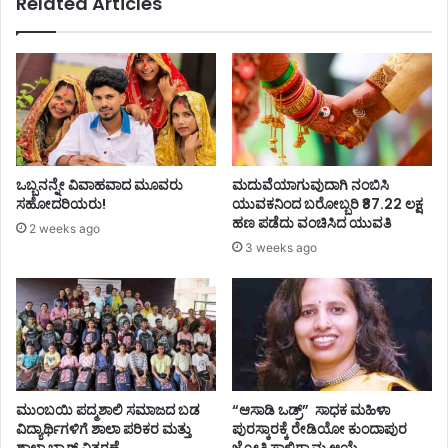
Related Articles
ಒಬ್ಬನನ್ನೇ ವಿವಾಹವಾದ ಮೂವರು
ಮದುವೆಯಾಗುವುದಾಗಿ ನಂಬಿಸಿ
ಸಹೋದರಿಯರು!
ಯುವಕನಿಂದ ಬರೋಬ್ಬರಿ ₹87.22 ಲಕ್ಷ
ಹಣ ಪಡೆದು ವಂಚಿಸಿದ ಯುವತಿ
2 weeks ago
3 weeks ago
ಮುಂಬಯಿ ಪದ್ಮಶಾಲಿ ಸಮಾಜದ ಬಡ
“ಆಸಾಡಿ ಒಡ್ರ್” ಸಾಧಕ ಮಹಿಳಾ
ವಿದ್ಯಾರ್ಥಿಗಳಿಗೆ ಶಾಲಾ ಪರಿಕರ ಮತ್ತು
ಪುರಸ್ಕಾರಕ್ಕೆ ರೇಡಿಯೋ ಕುಂದಾಪುರ
ಶಾಲಾ ಬ್ಯಾಗ್‌ ವಿತರಣೆ
ಜ್ಯೋತಿ ಸಾಲಿಗ್ರಾಮ ಆಯ್ಕೆ