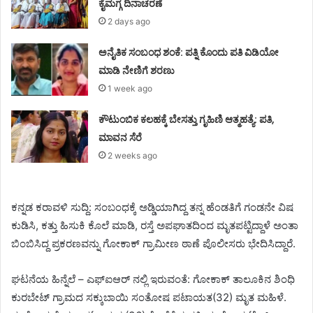
ಕೈಮಗ್ಗ ದಿನಾಚರಣೆ
2 days ago
ಅನೈತಿಕ ಸಂಬಂಧ ಶಂಕೆ: ಪತ್ನಿ ಕೊಂದು ಪತಿ ವಿಡಿಯೋ
ಮಾಡಿ ನೇಣಿಗೆ ಶರಣು
1 week ago
ಕೌಟುಂಬಿಕ ಕಲಹಕ್ಕೆ ಬೇಸತ್ತು ಗೃಹಿಣಿ ಆತ್ಮಹತ್ಯೆ: ಪತಿ,
ಮಾವನ ಸೆರೆ
2 weeks ago
ಕನ್ನಡ ಕರಾವಳಿ ಸುದ್ದಿ: ಸಂಬಂಧಕ್ಕೆ ಅಡ್ಡಿಯಾಗಿದ್ದ ತನ್ನ ಹೆಂಡತಿಗೆ ಗಂಡನೇ ವಿಷ
ಕುಡಿಸಿ, ಕತ್ತು ಹಿಸುಕಿ ಕೊಲೆ ಮಾಡಿ, ರಸ್ತೆ ಅಪಘಾತದಿಂದ ಮೃತಪಟ್ಟಿದ್ದಾಳೆ ಅಂತಾ
ಬಿಂಬಿಸಿದ್ದ ಪ್ರಕರಣವನ್ನು ಗೋಕಾಕ್ ಗ್ರಾಮೀಣ ಠಾಣೆ ಪೊಲೀಸರು ಭೇದಿಸಿದ್ದಾರೆ.
ಘಟನೆಯ ಹಿನ್ನೆಲೆ – ಎಫ್ಐಆರ್ ನಲ್ಲಿ ಇರುವಂತೆ: ಗೋಕಾಕ್ ತಾಲೂಕಿನ ಶಿಂಧಿ
ಕುರಬೇಟ್ ಗ್ರಾಮದ ಸಕ್ಕುಬಾಯಿ ಸಂತೋಷ ಪಟಾಯತ(32) ಮೃತ ಮಹಿಳೆ.