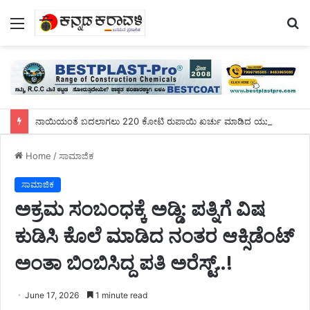
Menu
S
fo
ನಾಯಿಯಂತೆ ಬದಲಾಗಲು 220 ಕೋಟಿ ರುಪಾಯಿ ಖರ್ಚು ಮಾಡಿದ ಯುವಕ!
Home
/
ಸಾಮಾಜಿಕ
ಸಾಮಾಜಿಕ
ಅಕ್ರಮ ಸಂಬಂಧಕ್ಕೆ ಅಡ್ಡಿ: ಪತ್ನಿಗೆ ವಿಷ
ಕುಡಿಸಿ ಕೊಲೆ ಮಾಡಿದ ನಂತರ ಆಕ್ಸಿಡೆಂಟ್
ಅಂತಾ ಬಿಂಬಿಸಿದ್ದ ಪತಿ ಅರೆಸ್ಟ್..!
June 17, 2026
1 minute read