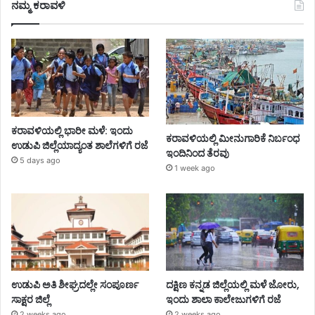
ನಮ್ಮ ಕರಾವಳಿ
ಕರಾವಳಿಯಲ್ಲಿ ಭಾರೀ ಮಳೆ: ಇಂದು
ಕರಾವಳಿಯಲ್ಲಿ ಮೀನುಗಾರಿಕೆ ನಿರ್ಬಂಧ
ಉಡುಪಿ ಜಿಲ್ಲೆಯಾದ್ಯಂತ ಶಾಲೆಗಳಿಗೆ ರಜೆ
ಇಂದಿನಿಂದ ತೆರವು
5 days ago
1 week ago
ಉಡುಪಿ ಅತಿ ಶೀಘ್ರದಲ್ಲೇ ಸಂಪೂರ್ಣ
ದಕ್ಷಿಣ ಕನ್ನಡ ಜಿಲ್ಲೆಯಲ್ಲಿ ಮಳೆ ಜೋರು,
ಸಾಕ್ಷರ ಜಿಲ್ಲೆ
ಇಂದು ಶಾಲಾ ಕಾಲೇಜುಗಳಿಗೆ ರಜೆ
2 weeks ago
2 weeks ago