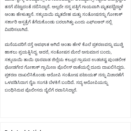
ತನಗೆ ಪೆಟ್ಟಾದಂತೆ ನಟಿಸಿದ್ದಾನೆ. ಅಲ್ಲದೇ ನನ್ನ ಪತ್ನಿಗೆ ಗಾಯವಾಗಿ ಮೃತಪಟ್ಟಿದ್ದಾಳೆ
ಅಂತಾ ಹೇಳುತ್ತಾನೆ. ಸಕ್ಕುಬಾಯಿ ಮೃತದೇಹ ಮತ್ತು ಸಂತೋಷನನ್ನು ಗೋಕಾಕ್
ಸರ್ಕಾರಿ ಆಸ್ಪತ್ರೆಗೆ ತೆಗೆದುಕೊಂಡು ಬರಲಾಗಿತ್ತು ಎಂದು ಎಫ್ಐಆರ್ ನಲ್ಲಿ
ವಿವರಿಸಲಾಗಿದೆ.
ಮನೆಯವರಿಗೆ ರಸ್ತೆ ಅಪಘಾತ ಆಗಿದೆ ಅಂತಾ ಹೇಳಿ ಕೊಲೆ ಪ್ರಕರಣವನ್ನು ಮುಚ್ಚಿ
ಹಾಕಲು ಪ್ರಯತ್ನಿಸಿದ್ದ. ಆದರೆ, ಸಂತೋಷನ ಮೇಲೆ ಅನುಮಾನ ಬಂದು,
ಸಕ್ಕುಬಾಯಿ ತಾಯಿ ಧಾರವಾಡ ಜಿಲ್ಲೆಯ ಕಲ್ಲೂರ ಗ್ರಾಮದ ಉಡಚವ್ವ ಪುಂಡಲೀಕ
ಘೋಡಗೇರ ಗೋಕಾಕ್ ಗ್ರಾಮೀಣ ಪೊಲೀಸ್ ಠಾಣೆಯಲ್ಲಿ ದೂರು ದಾಖಲಿಸಿದ್ದರು.
ಪ್ರಕರಣ ದಾಖಲಿಸಿಕೊಂಡು ಆರೋಪಿ ಸಂತೋಷ ಪಟಾಯತ್ ನನ್ನು ವಿಚಾರಣೆಗೆ
ಒಳಪಡಿಸಿದಾಗ ನೈಜ ಸಂಗತಿ ಬೆಳಕಿಗೆ ಬಂದಿದೆ. ಸದ್ಯ ಆರೋಪಿಯನ್ನು
ಬಂಧಿಸಿರುವ ಪೊಲೀಸರು ಜೈಲಿಗೆ ರವಾನಿಸಿದ್ದಾರೆ.