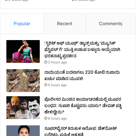
Popular
Recent
Comments
‘ಸ್ಪಿರಿಟ್ ಆಫ್ ಯೂಥ್’ ಡ್ಯಾನ್ಸ್ ಮತ್ತು ‘ಮ್ಯೂಸಿಕ್
ಫೆಸ್ಟಿವಲ್ ಗೆ’ ಯುಕ್ತಿ ಉಡುಪ ಬಳ್ಕೂರು ಆಯ್ಕೆಯಾಗಿ
ಭರತನಾಟ್ಯ ಪ್ರದರ್ಶನ
3 hours ago
ನಾಯಿಯಂತೆ ಬದಲಾಗಲು 220 ಕೋಟಿ ರುಪಾಯಿ
ಖರ್ಚು ಮಾಡಿದ ಯುವಕ!
5 hours ago
ಪೊಲೀಸರ ಮಿಂಚಿನ ಕಾರ್ಯಾಚರಣೆಯಲ್ಲಿ ಮೂವರ
ಬಂಧನ: ಸುಪಾರಿ ಕೊಟ್ಟವರು ಯಾರು? ಡೇವಿಡ್ ಪತ್ನಿ
ಹೇಳಿದ್ದೇನು?
6 hours ago
ಸೂಪರ್‌ವೈಸರ್‌ ಕಿರುಕುಳ ಆರೋಪ: ಡೆತ್‌ನೋಟ್‌
ಬರೆದಿಟ್ಟು ಮಹಿಳೆ ಆತ್ಮಹತ್ಯೆ