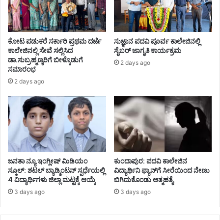
ಕೋಟ ಪಡುಕರೆ ಸರ್ಕಾರಿ ಪ್ರಥಮ ದರ್ಜೆ
ಸುಜ್ಞಾನ ಪದವಿ ಪೂರ್ವ ಕಾಲೇಜಿನಲ್ಲಿ
ಕಾಲೇಜಿನಲ್ಲಿ ಸೇವೆ ಸಲ್ಲಿಸಿದ
ಸೈಬರ್ ಜಾಗೃತಿ ಕಾರ್ಯಕ್ರಮ
ಡಾ.ಸುಬ್ರಹ್ಮಣ್ಯರಿಗೆ ಬೀಳ್ಕೊಡುಗೆ
2 days ago
ಸಮಾರಂಭ
2 days ago
ಜನತಾ ನ್ಯೂ ಇಂಗ್ಲೀಷ್ ಮಿಡಿಯಂ
ಕುಂದಾಪುರ: ಪದವಿ ಕಾಲೇಜಿನ
ಸ್ಕೂಲ್: ಶಟಲ್ ಬ್ಯಾಡ್ಮಿಂಟನ್ ಸ್ಪರ್ಧೆಯಲ್ಲಿ
ವಿದ್ಯಾರ್ಥಿನಿ ಫ್ಯಾನ್‌ಗೆ ಸೀರೆಯಿಂದ ನೇಣು
4 ವಿದ್ಯಾರ್ಥಿಗಳು ಜಿಲ್ಲಾ ಮಟ್ಟಕ್ಕೆ ಆಯ್ಕೆ
ಬಿಗಿದುಕೊಂಡು ಆತ್ಮಹತ್ಯೆ
3 days ago
3 days ago