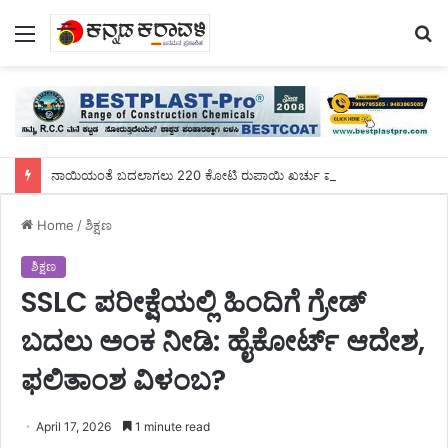
Menu
S
fo
ನಾಯಿಯಂತೆ ಬದಲಾಗಲು 220 ಕೋಟಿ ರುಪಾಯಿ ಖರ್ಚು ಮಾಡಿದ ಯುವಕ!
Home
/
ಶಿಕ್ಷಣ
ಶಿಕ್ಷಣ
SSLC ಪರೀಕ್ಷೆಯಲ್ಲಿ ಹಿಂದಿಗೆ ಗ್ರೇಡ್
ಬದಲು ಅಂಕ ನೀಡಿ: ಹೈಕೋರ್ಟ್ ಆದೇಶ,
ಫಲಿತಾಂಶ ವಿಳಂಬ?
April 17, 2026
1 minute read