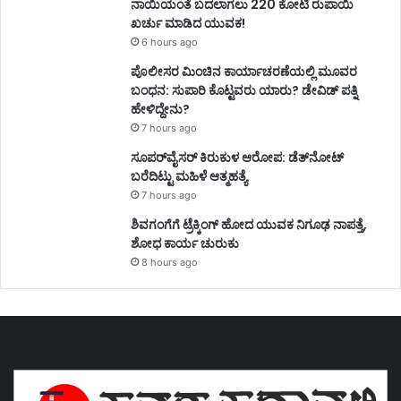
ನಾಯಿಯಂತೆ ಬದಲಾಗಲು 220 ಕೋಟಿ ರುಪಾಯಿ
ಖರ್ಚು ಮಾಡಿದ ಯುವಕ!
6 hours ago
ಪೊಲೀಸರ ಮಿಂಚಿನ ಕಾರ್ಯಾಚರಣೆಯಲ್ಲಿ ಮೂವರ
ಬಂಧನ: ಸುಪಾರಿ ಕೊಟ್ಟವರು ಯಾರು? ಡೇವಿಡ್ ಪತ್ನಿ
ಹೇಳಿದ್ದೇನು?
7 hours ago
ಸೂಪರ್‌ವೈಸರ್‌ ಕಿರುಕುಳ ಆರೋಪ: ಡೆತ್‌ನೋಟ್‌
ಬರೆದಿಟ್ಟು ಮಹಿಳೆ ಆತ್ಮಹತ್ಯೆ
7 hours ago
ಶಿವಗಂಗೆಗೆ ಟ್ರೆಕ್ಕಿಂಗ್‌ ಹೋದ ಯುವಕ ನಿಗೂಢ ನಾಪತ್ತೆ,
ಶೋಧ ಕಾರ್ಯ ಚುರುಕು
8 hours ago