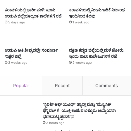
ಕರಾವಳಿಯಲ್ಲಿ ಭಾರೀ ಮಳೆ: ಇಂದು
ಕರಾವಳಿಯಲ್ಲಿ ಮೀನುಗಾರಿಕೆ ನಿರ್ಬಂಧ
ಉಡುಪಿ ಜಿಲ್ಲೆಯಾದ್ಯಂತ ಶಾಲೆಗಳಿಗೆ ರಜೆ
ಇಂದಿನಿಂದ ತೆರವು
5 days ago
1 week ago
ಉಡುಪಿ ಅತಿ ಶೀಘ್ರದಲ್ಲೇ ಸಂಪೂರ್ಣ
ದಕ್ಷಿಣ ಕನ್ನಡ ಜಿಲ್ಲೆಯಲ್ಲಿ ಮಳೆ ಜೋರು,
ಸಾಕ್ಷರ ಜಿಲ್ಲೆ
ಇಂದು ಶಾಲಾ ಕಾಲೇಜುಗಳಿಗೆ ರಜೆ
2 weeks ago
2 weeks ago
Popular
Recent
Comments
‘ಸ್ಪಿರಿಟ್ ಆಫ್ ಯೂಥ್’ ಡ್ಯಾನ್ಸ್ ಮತ್ತು ‘ಮ್ಯೂಸಿಕ್
ಫೆಸ್ಟಿವಲ್ ಗೆ’ ಯುಕ್ತಿ ಉಡುಪ ಬಳ್ಕೂರು ಆಯ್ಕೆಯಾಗಿ
ಭರತನಾಟ್ಯ ಪ್ರದರ್ಶನ
3 hours ago