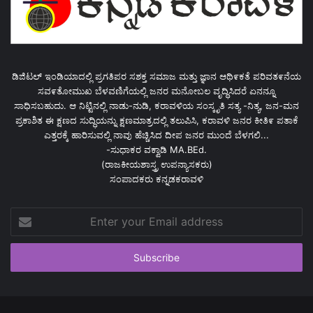
ಡಿಜಿಟಲ್ ಇಂಡಿಯಾದಲ್ಲಿ ಪ್ರಗತಿಪರ ಸಶಕ್ತ ಸಮಾಜ ಮತ್ತು ಜ್ಞಾನ ಆಥಿ೯ಕತೆ ಪರಿವತ೯ನೆಯ
ಸವ೯ತೋಮುಖ ಬೆಳವಣಿಗೆಯಲ್ಲಿ ಜನರ ಮನೋಬಲ ವೃದ್ಧಿಸಿದರೆ ಏನನ್ನೂ
ಸಾಧಿಸಬಹುದು. ಆ ನಿಟ್ಟಿನಲ್ಲಿ ನಾಡು-ನುಡಿ, ಕರಾವಳಿಯ ಸಂಸ್ಕೃತಿ ಸತ್ಯ -ನಿತ್ಯ, ಜನ-ಮನ
ಪ್ರಕಾಶಿತ ಈ ಕ್ಷಣದ ಸುದ್ಧಿಯನ್ನು ಕ್ಷಣಮಾತ್ರದಲ್ಲಿ ತಲುಪಿಸಿ, ಕರಾವಳಿ ಜನರ ಕೀತಿ೯ ಪತಾಕೆ
ಎತ್ತರಕ್ಕೆ ಹಾರಿಸುವಲ್ಲಿ ನಾವು ಹೆಚ್ಚಿಸಿದ ದೀಪ ಜನರ ಮುಂದೆ ಬೆಳಗಲಿ...
-ಸುಧಾಕರ ವಕ್ವಾಡಿ MA.BEd.
(ರಾಜಕೀಯಶಾಸ್ತ್ರ ಉಪನ್ಯಾಸಕರು)
ಸಂಪಾದಕರು ಕನ್ನಡಕರಾವಳಿ
Enter
your
Email
address