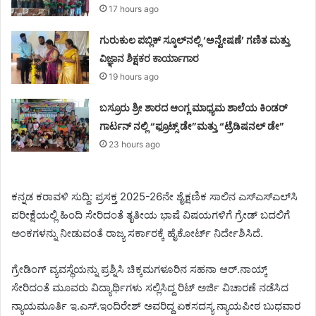
17 hours ago
ಗುರುಕುಲ ಪಬ್ಲಿಕ್ ಸ್ಕೂಲ್‌ನಲ್ಲಿ ‘ಅನ್ವೇಷಣೆ’ ಗಣಿತ ಮತ್ತು
ವಿಜ್ಞಾನ ಶಿಕ್ಷಕರ ಕಾರ್ಯಾಗಾರ
19 hours ago
ಬಸ್ರೂರು ಶ್ರೀ ಶಾರದ ಆಂಗ್ಲ ಮಾಧ್ಯಮ ಶಾಲೆಯ ಕಿಂಡರ್
ಗಾರ್ಟನ್ ನಲ್ಲಿ “ಫ್ರೂಟ್ಸ್ ಡೇ”ಮತ್ತು “ಟ್ರೆಡಿಷನಲ್ ಡೇ”
23 hours ago
ಕನ್ನಡ ಕರಾವಳಿ ಸುದ್ದಿ: ಪ್ರಸಕ್ತ 2025-26ನೇ ಶೈಕ್ಷಣಿಕ ಸಾಲಿನ ಎಸ್‌ಎಸ್ಎಲ್‌ಸಿ
ಪರೀಕ್ಷೆಯಲ್ಲಿ ಹಿಂದಿ ಸೇರಿದಂತೆ ತೃತೀಯ ಭಾಷೆ ವಿಷಯಗಳಿಗೆ ಗ್ರೇಡ್‌ ಬದಲಿಗೆ
ಅಂಕಗಳನ್ನು ನೀಡುವಂತೆ ರಾಜ್ಯ ಸರ್ಕಾರಕ್ಕೆ ಹೈಕೋರ್ಟ್‌ ನಿರ್ದೇಶಿಸಿದೆ.
ಗ್ರೇಡಿಂಗ್‌ ವ್ಯವಸ್ಥೆಯನ್ನು ಪ್ರಶ್ನಿಸಿ ಚಿಕ್ಕಮಗಳೂರಿನ ಸಹನಾ ಆರ್.ನಾಯ್ಕ್
ಸೇರಿದಂತೆ ಮೂವರು ವಿದ್ಯಾರ್ಥಿಗಳು ಸಲ್ಲಿಸಿದ್ದ ರಿಟ್‌ ಅರ್ಜಿ ವಿಚಾರಣೆ ನಡೆಸಿದ
ನ್ಯಾಯಮೂರ್ತಿ ಇ.ಎಸ್‌.ಇಂದಿರೇಶ್‌ ಅವರಿದ್ದ ಏಕಸದಸ್ಯ ನ್ಯಾಯಪೀಠ ಬುಧವಾರ