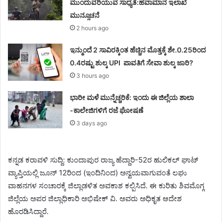
ಮುಂದುವರಿಯುವ ಸಾಧ್ಯತೆ:ಹವಾಮಾನ ಇಲಾಖೆ
ಮುನ್ಸೂಚನೆ
2 hours ago
ಇನ್ಮುಂದೆ 2 ಸಾವಿರಕ್ಕಿಂತ ಹೆಚ್ಚಿನ ಮೊತ್ತಕ್ಕೆ ಶೇ.0.25ರಿಂದ
0.4ರಷ್ಟು ಶುಲ್ಕ UPI ಪಾವತಿಗೆ ಸೇವಾ ಶುಲ್ಕ ಜಾರಿ?
3 hours ago
ಭಾರೀ ಮಳೆ ಮುನ್ನೆಚ್ಚರಿಕೆ: ಇಂದು ಈ ಜಿಲ್ಲೆಯ ಶಾಲಾ
-ಕಾಲೇಜಿಗಳಿಗೆ ರಜೆ ಘೋಷಣೆ
3 days ago
ಕನ್ನಡ ಕರಾವಳಿ ಸುದ್ದಿ: ಕುಂದಾಪುರ ರಾಜ್ಯ ಹೆದ್ದಾರಿ-52ರ ಹುಲಿಕಲ್ ಘಾಟ್
ವ್ಯಾಪ್ತಿಯಲ್ಲಿ ಜೂನ್ 12ರಿಂದ (ಇಂದಿನಿಂದ) ಅನ್ವಯವಾಗುವಂತೆ ಲಘು
ವಾಹನಗಳ ಸಂಚಾರಕ್ಕೆ ಜಿಲ್ಲಾಡಳಿತ ಅವಕಾಶ ಕಲ್ಪಿಸಿದೆ. ಈ ಕುರಿತು ಶಿವಮೊಗ್ಗ
ಜಿಲ್ಲೆಯ ಅಪರ ಜಿಲ್ಲಾಧಿಕಾರಿ ಅಭಿಷೇಕ್ ವಿ. ಅವರು ಅಧಿಕೃತ ಆದೇಶ
ಹೊರಡಿಸಿದ್ದಾರೆ.