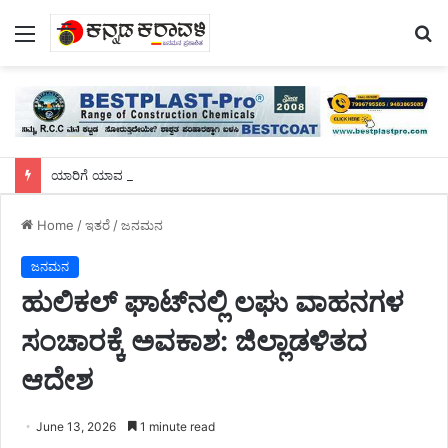
Menu
S
fo
ಯಾರಿಗೆ ಯಾವ ಖಾತೆ? ಇಲ್ಲಿದೆ..ಸಚಿವರ ಸಂಭಾವ್ಯ ಪಟ್ಟಿ!
Home
/
ಇತರೆ
/
ಜನಮನ
ಜನಮನ
ಹುಲಿಕಲ್ ಘಾಟ್‌ನಲ್ಲಿ ಲಘು ವಾಹನಗಳ
ಸಂಚಾರಕ್ಕೆ ಅವಕಾಶ: ಜಿಲ್ಲಾಡಳಿತದ
ಆದೇಶ
June 13, 2026
1 minute read