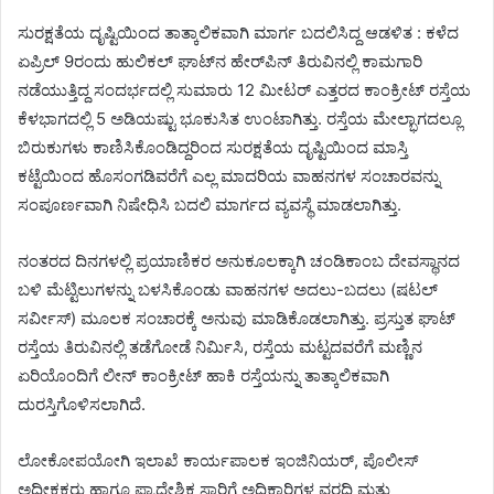
ಸುರಕ್ಷತೆಯ ದೃಷ್ಟಿಯಿಂದ ತಾತ್ಕಾಲಿಕವಾಗಿ ಮಾರ್ಗ ಬದಲಿಸಿದ್ದ ಆಡಳಿತ : ಕಳೆದ
ಏಪ್ರಿಲ್ 9ರಂದು ಹುಲಿಕಲ್ ಘಾಟ್‌ನ ಹೇರ್‌ಪಿನ್ ತಿರುವಿನಲ್ಲಿ ಕಾಮಗಾರಿ
ನಡೆಯುತ್ತಿದ್ದ ಸಂದರ್ಭದಲ್ಲಿ ಸುಮಾರು 12 ಮೀಟರ್ ಎತ್ತರದ ಕಾಂಕ್ರೀಟ್ ರಸ್ತೆಯ
ಕೆಳಭಾಗದಲ್ಲಿ 5 ಅಡಿಯಷ್ಟು ಭೂಕುಸಿತ ಉಂಟಾಗಿತ್ತು. ರಸ್ತೆಯ ಮೇಲ್ಭಾಗದಲ್ಲೂ
ಬಿರುಕುಗಳು ಕಾಣಿಸಿಕೊಂಡಿದ್ದರಿಂದ ಸುರಕ್ಷತೆಯ ದೃಷ್ಟಿಯಿಂದ ಮಾಸ್ತಿ
ಕಟ್ಟೆಯಿಂದ ಹೊಸಂಗಡಿವರೆಗೆ ಎಲ್ಲ ಮಾದರಿಯ ವಾಹನಗಳ ಸಂಚಾರವನ್ನು
ಸಂಪೂರ್ಣವಾಗಿ ನಿಷೇಧಿಸಿ ಬದಲಿ ಮಾರ್ಗದ ವ್ಯವಸ್ಥೆ ಮಾಡಲಾಗಿತ್ತು.
ನಂತರದ ದಿನಗಳಲ್ಲಿ ಪ್ರಯಾಣಿಕರ ಅನುಕೂಲಕ್ಕಾಗಿ ಚಂಡಿಕಾಂಬ ದೇವಸ್ಥಾನದ
ಬಳಿ ಮೆಟ್ಟಿಲುಗಳನ್ನು ಬಳಸಿಕೊಂಡು ವಾಹನಗಳ ಅದಲು-ಬದಲು (ಷಟಲ್
ಸರ್ವೀಸ್) ಮೂಲಕ ಸಂಚಾರಕ್ಕೆ ಅನುವು ಮಾಡಿಕೊಡಲಾಗಿತ್ತು. ಪ್ರಸ್ತುತ ಘಾಟ್
ರಸ್ತೆಯ ತಿರುವಿನಲ್ಲಿ ತಡೆಗೋಡೆ ನಿರ್ಮಿಸಿ, ರಸ್ತೆಯ ಮಟ್ಟದವರೆಗೆ ಮಣ್ಣಿನ
ಏರಿಯೊಂದಿಗೆ ಲೀನ್ ಕಾಂಕ್ರೀಟ್ ಹಾಕಿ ರಸ್ತೆಯನ್ನು ತಾತ್ಕಾಲಿಕವಾಗಿ
ದುರಸ್ತಿಗೊಳಿಸಲಾಗಿದೆ.
ಲೋಕೋಪಯೋಗಿ ಇಲಾಖೆ ಕಾರ್ಯಪಾಲಕ ಇಂಜಿನಿಯರ್, ಪೊಲೀಸ್
ಅಧೀಕ್ಷಕರು ಹಾಗೂ ಪ್ರಾದೇಶಿಕ ಸಾರಿಗೆ ಅಧಿಕಾರಿಗಳ ವರದಿ ಮತ್ತು