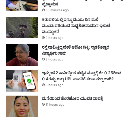
ಹೈಡ್ರಾಮಾ!
50 minutes ago
ಕರಾವಳಿಯಲ್ಲಿ ಇನ್ನೂ ಮೂರು ದಿನ ಮಳೆ
ಮುಂದುವರಿಯುವ ಸಾಧ್ಯತೆ:ಹವಾಮಾನ ಇಲಾಖೆ
ಮುನ್ಸೂಚನೆ
2 hours ago
ರಸ್ತೆ ದಾಟುತ್ತಿದ್ದ ವೇಳೆ ಆಟೋ ಡಿಕ್ಕಿ: ಸ್ನಾತಕೋತ್ತರ
ವಿದ್ಯಾರ್ಥಿನಿ ಸಾವು
3 hours ago
ಇನ್ಮುಂದೆ 2 ಸಾವಿರಕ್ಕಿಂತ ಹೆಚ್ಚಿನ ಮೊತ್ತಕ್ಕೆ ಶೇ.0.25ರಿಂದ
0.4ರಷ್ಟು ಶುಲ್ಕ UPI ಪಾವತಿಗೆ ಸೇವಾ ಶುಲ್ಕ ಜಾರಿ?
3 hours ago
ಮನೆಯಿಂದ ಹೊರಹೋದ ಯುವತಿ ನಾಪತ್ತೆ
11 hours ago