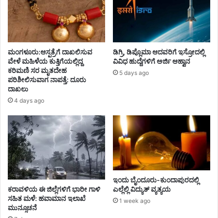
ಮಂಗಳೂರು:ಆಸ್ಪತ್ರೆಗೆ ದಾಖಲಿಸುವ
ಡಿಗ್ರಿ, ಡಿಪ್ಲೊಮಾ ಆದವರಿಗೆ ಇಸ್ರೋದಲ್ಲಿ
ವೇಳೆ ಮಹಿಳೆಯ ಕುತ್ತಿಗೆಯಲ್ಲಿದ್ದ
ವಿವಿಧ ಹುದ್ದೆಗಳಿಗೆ ಅರ್ಜಿ ಆಹ್ವಾನ
ಕರಿಮಣಿ ಸರ ಮೃತದೇಹ
5 days ago
ಪರಿಶೀಲಿಸುವಾಗ ನಾಪತ್ತೆ: ದೂರು
ದಾಖಲು
4 days ago
ಇಂದು ಬೈಂದೂರು-ಕುಂದಾಪುರದಲ್ಲಿ
ಕರಾವಳಿಯ ಈ ಜಿಲ್ಲೆಗಳಿಗೆ ಭಾರೀ ಗಾಳಿ
ಎಲ್ಲೆಲ್ಲಿ ವಿದ್ಯುತ್‌ ವ್ಯತ್ಯಯ
ಸಹಿತ ಮಳೆ: ಹವಾಮಾನ ಇಲಾಖೆ
1 week ago
ಮುನ್ಸೂಚನೆ