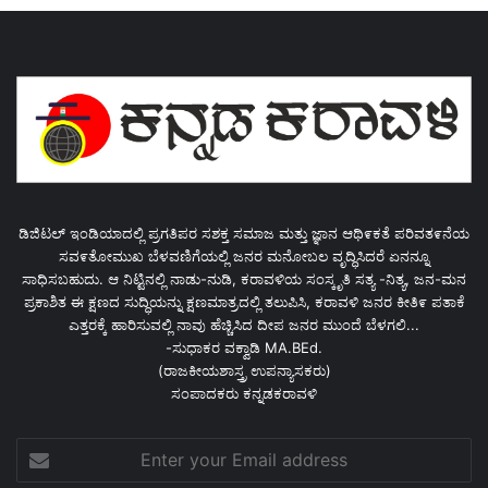
ಡಿಜಿಟಲ್ ಇಂಡಿಯಾದಲ್ಲಿ ಪ್ರಗತಿಪರ ಸಶಕ್ತ ಸಮಾಜ ಮತ್ತು ಜ್ಞಾನ ಆಥಿ೯ಕತೆ ಪರಿವತ೯ನೆಯ
ಸವ೯ತೋಮುಖ ಬೆಳವಣಿಗೆಯಲ್ಲಿ ಜನರ ಮನೋಬಲ ವೃದ್ಧಿಸಿದರೆ ಏನನ್ನೂ
ಸಾಧಿಸಬಹುದು. ಆ ನಿಟ್ಟಿನಲ್ಲಿ ನಾಡು-ನುಡಿ, ಕರಾವಳಿಯ ಸಂಸ್ಕೃತಿ ಸತ್ಯ -ನಿತ್ಯ, ಜನ-ಮನ
ಪ್ರಕಾಶಿತ ಈ ಕ್ಷಣದ ಸುದ್ಧಿಯನ್ನು ಕ್ಷಣಮಾತ್ರದಲ್ಲಿ ತಲುಪಿಸಿ, ಕರಾವಳಿ ಜನರ ಕೀತಿ೯ ಪತಾಕೆ
ಎತ್ತರಕ್ಕೆ ಹಾರಿಸುವಲ್ಲಿ ನಾವು ಹೆಚ್ಚಿಸಿದ ದೀಪ ಜನರ ಮುಂದೆ ಬೆಳಗಲಿ...
-ಸುಧಾಕರ ವಕ್ವಾಡಿ MA.BEd.
(ರಾಜಕೀಯಶಾಸ್ತ್ರ ಉಪನ್ಯಾಸಕರು)
ಸಂಪಾದಕರು ಕನ್ನಡಕರಾವಳಿ
Enter
your