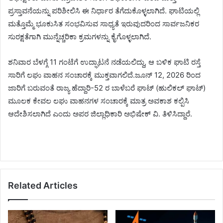
ಪ್ರಸ್ತಾವನೆಯನ್ನು ಪರಿಶೀಲಿಸಿ ಈ ನಿರ್ಧಾರ ತೆಗೆದುಕೊಳ್ಳಲಾಗಿದೆ. ಘಾಟಿಯಲ್ಲಿ
ಮತ್ತೊಮ್ಮೆ ಭೂಕುಸಿತ ಸಂಭವಿಸುವ ಸಾಧ್ಯತೆ ಇರುವುದರಿಂದ ಸಾರ್ವಜನಿಕರ
ಸುರಕ್ಷತೆಗಾಗಿ ಮುನ್ನೆಚ್ಚರಿಕಾ ಕ್ರಮಗಳನ್ನು ಕೈಗೊಳ್ಳಲಾಗಿದೆ.
ಶನಿವಾರ ಬೆಳಗ್ಗೆ 11 ಗಂಟೆಗೆ ಉದ್ಘಾಟನೆ ನಡೆಯಲಿದ್ದು, ಆ ಬಳಿಕ ಘಾಟಿ ರಸ್ತೆ
ಸಾರಿಗೆ ಲಘು ವಾಹನ ಸಂಚಾರಕ್ಕೆ ಮುಕ್ತವಾಗಲಿದೆ.ಜೂನ್ 12, 2026 ರಿಂದ
ಜಾರಿಗೆ ಬರುವಂತೆ ರಾಜ್ಯ ಹೆದ್ದಾರಿ-52 ರ ಬಾಳೆಬರೆ ಘಾಟ್ (ಹುಲಿಕಲ್ ಘಾಟ್)
ಮೂಲಕ ಕೇವಲ ಲಘು ವಾಹನಗಳ ಸಂಚಾರಕ್ಕೆ ಮಾತ್ರ ಅವಕಾಶ ಕಲ್ಪಿಸಿ
ಆದೇಶಿಸಲಾಗಿದೆ ಎಂದು ಅಪರ ಜಿಲ್ಲಾಧಿಕಾರಿ ಅಭಿಷೇಕ್ ವಿ. ತಿಳಿಸಿದ್ದಾರೆ.
Related Articles