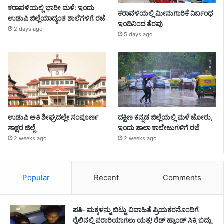
ಕರಾವಳಿಯಲ್ಲಿ ಭಾರೀ ಮಳೆ: ಇಂದು
ಕರಾವಳಿಯಲ್ಲಿ ಮೀನುಗಾರಿಕೆ ನಿರ್ಬಂಧ
ಉಡುಪಿ ಜಿಲ್ಲೆಯಾದ್ಯಂತ ಶಾಲೆಗಳಿಗೆ ರಜೆ
ಇಂದಿನಿಂದ ತೆರವು
2 days ago
5 days ago
ಉಡುಪಿ ಅತಿ ಶೀಘ್ರದಲ್ಲೇ ಸಂಪೂರ್ಣ
ದಕ್ಷಿಣ ಕನ್ನಡ ಜಿಲ್ಲೆಯಲ್ಲಿ ಮಳೆ ಜೋರು,
ಸಾಕ್ಷರ ಜಿಲ್ಲೆ
ಇಂದು ಶಾಲಾ ಕಾಲೇಜುಗಳಿಗೆ ರಜೆ
2 weeks ago
2 weeks ago
Popular
Recent
Comments
ಪತಿ- ಮಕ್ಕಳನ್ನು ಬಿಟ್ಟು ವಿವಾಹಿತೆ ಪ್ರಿಯಕರನೊಂದಿಗೆ
ರೈಲಿನಲ್ಲಿ ಪರಾರಿಯಾಗಲು ಯತ್ನ! ರೆಡ್ ಹ್ಯಾಂಡ್ ಸಿಕ್ಕಿ ಬಿದ್ದು