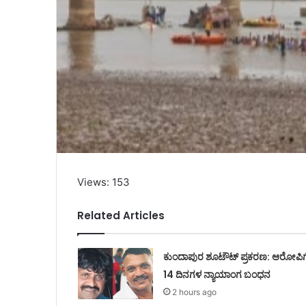
Views: 153
Related Articles
ಕುಂದಾಪುರ ಶೂಟೌಟ್ ಪ್ರಕರಣ: ಆರೋಪಿಗ
14 ದಿನಗಳ ನ್ಯಾಯಾಂಗ ಬಂಧನ
2 hours ago