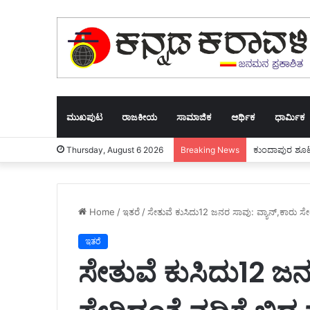
ಮುಖಪುಟ
ರಾಜಕೀಯ
ಸಾಮಾಜಿಕ
ಆರ್ಥಿಕ
ಧಾರ್ಮಿಕ
ಕುಂದಾಪುರ ಶೂಟ
Thursday, August 6 2026
Breaking News
Home
/
ಇತರೆ
/
ಸೇತುವೆ ಕುಸಿದು12 ಜನರ ಸಾವು: ವ್ಯಾನ್,ಕಾರು ಸ
ಇತರೆ
ಸೇತುವೆ ಕುಸಿದು12 ಜನ