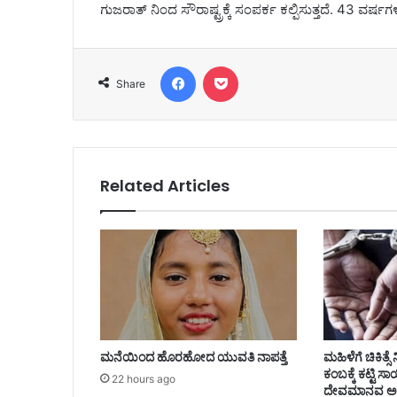
ಗುಜರಾತ್ ನಿಂದ ಸೌರಾಷ್ಟ್ರಕ್ಕೆ ಸಂಪರ್ಕ ಕಲ್ಪಿಸುತ್ತದೆ. 43 ವರ್
Facebook
Pocket
Share
Related Articles
ಮನೆಯಿಂದ ಹೊರಹೋದ ಯುವತಿ ನಾಪತ್ತೆ
ಮಹಿಳೆಗೆ ಚಿಕಿತ್
ಕಂಬಕ್ಕೆ ಕಟ್ಟಿ
22 hours ago
ದೇವಮಾನವ ಅರೆ