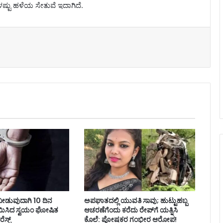
ಷಗಳಷ್ಟು ಹಳೆಯ ಸೇತುವೆ ಇದಾಗಿದೆ.
ಸೆ ನೀಡುವುದಾಗಿ 10 ದಿನ
ಅಪಘಾತದಲ್ಲಿ ಯುವತಿ ಸಾವು; ಹುಟ್ಟುಹಬ್ಬ
 ಸಾಯಿಸಿದ ಸ್ವಯಂ ಘೋಷಿತ
ಆಚರಣೆಗೆಂದು ಕರೆದು ರೇಪ್‌ಗೆ ಯತ್ನಿಸಿ
ಸ್ಟ್
ಕೊಲೆ: ಪೋಷಕರ ಗಂಭೀರ ಆರೋಪ!