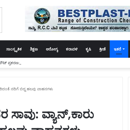
ಸಾಂಸ್ಕೃತಿಕ
ಶಿಕ್ಷಣ
ಆರೋಗ್ಯ
ಕರಾವಳಿ
ಕೃಷಿ
ಕ್ರೀಡೆ
ಇತರೆ
ೌಟ್ ಪ್ರಕರಣ: ಆರೋಪಿಗೆ 14 ದಿನಗಳ ನ್ಯಾಯಾಂಗ ಬಂಧನ
ೇರಿದಂತೆ ನದಿಗೆ ಬಿದ್ದ ಹಲವು ವಾಹನಗಳು
ರ ಸಾವು: ವ್ಯಾನ್,ಕಾರು