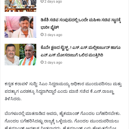
2 days ago
ಡಿಕೆಶಿ ಸಚಿವ ಸಂಪುಟದಲ್ಲಿ ಒಂದೇ ಮಹಿಳಾ ಸಚಿವ ಸ್ಥಾನಕ್ಕೆ
ಭಾರೀ ಫೈಟ್!
3 days ago
ಕೊನೇ ಕ್ಷಣದ ಟ್ವಿಸ್ಟ್..! ಎಸ್.ಎಸ್.ಮಲ್ಲಿಕಾರ್ಜುನ್ ಹಾಗೂ
ಎನ್.ಎಸ್.ಬೋಸರಾಜುಗೆ ಒಲಿದ ಮಂತ್ರಿಗಿರಿ
3 days ago
ಕನ್ನಡ ಕರಾವಳಿ ಸುದ್ದಿ: ಸಿಎಂ ಸಿದ್ದರಾಮಯ್ಯ ಅಧಿಕಾರ ಮುಂದುವರಿಸಲು ಮತ್ತು
ಪದತ್ಯಾಗ ಎರಡಕ್ಕೂ ಸಿದ್ಧರಾಗಿದ್ದಾರೆ ಎಂದು ಮಾಜಿ‌ ಸಚಿವ ಕೆ.ಎನ್.ರಾಜಣ್ಣ
ತಿಳಿಸಿದರು.
ಬೆಂಗಳೂರಲ್ಲಿ ಮಾತನಾಡಿದ ಅವರು, ಹೈಕಮಾಂಡ್ ಗೊಂದಲ ಬಗೆಹರಿಸಬೇಕು.
ಗೊಂದಲ ಬಗೆಹರಿಸಿದಷ್ಟು ರಾಜ್ಯಕ್ಕೆ ಒಳ್ಳೆಯದು. ಗೊಂದಲ ಮುಂದುವರಿಯಲು
ಹೈಕಮಾಂಡ್ ಅವಕಾಶ ನೀಡಬಾರದು. ಹೈಕಮಾಂಡ್ ಏನು ಹೇಳುತ್ತದೆಯೋ