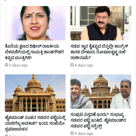
ಕೊನೆಯ ಕ್ಷಣದ ದಿಢೀರ್ ರಾಜಕೀಯ
ಸಚಿವ ಸ್ಥಾನ ಕೈತಪ್ಪಿದ ಬೆನ್ನಲ್ಲೇ ಕಾಂಗ್ರೆಸ್‌
ಬೆಳವಣಿಗೆಯಲ್ಲಿ ಗಾಯತ್ರಿ ಶಾಂತಗೌಡಗೆ
ಶಾಸಕ ಬೇಳೂರು ಗೋಪಾಲಕೃಷ್ಣ ನಾಳೆ
ತಪ್ಪಿದ ಮಂತ್ರಿಗಿರಿ!
ರಾಜೀನಾಮೆ?
3 days ago
4 days ago
ಸಂಪುಟ ವಿಸ್ತರಣೆ ಇಂದು? ಸಂಭಾವ್ಯ
ಹೈಕಮಾಂಡ್ ನೂತನ ಸಚಿವರ ಪಟ್ಟಿಯಲ್ಲಿ
ಸಚಿವರ ಪಟ್ಟಿ ಇಂತಿದೆ..ಹೈಕಮಾಂಡ್‌ನ
ಯಾರಿಗೆಲ್ಲ ಅವಕಾಶ? ಇಂದು ಸಂಜೆಯೇ
ಸಚಿವರ ಪಟ್ಟಿ ಸಸ್ಪೆನ್ಸ್!
ಪ್ರಮಾಣವಚನ
4 days ago