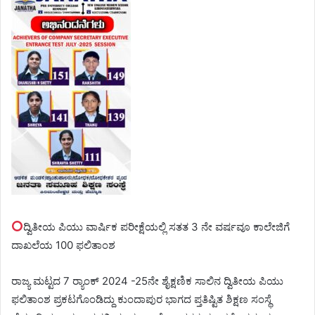
ದ್ವಿತೀಯ ಪಿಯು ವಾರ್ಷಿಕ ಪರೀಕ್ಷೆಯಲ್ಲಿ ಸತತ 3 ನೇ ವರ್ಷವೂ ಕಾಲೇಜಿಗೆ
ದಾಖಲೆಯ 100 ಫಲಿತಾಂಶ
ರಾಜ್ಯ ಮಟ್ಟದ 7 ರ‍್ಯಾಂಕ್ 2024 -25ನೇ ಶೈಕ್ಷಣಿಕ ಸಾಲಿನ ದ್ವಿತೀಯ ಪಿಯು
ಫಲಿತಾಂಶ ಪ್ರಕಟಗೊಂಡಿದ್ದು ಕುಂದಾಪುರ ಭಾಗದ ಪ್ತತಿಷ್ಟಿತ ಶಿಕ್ಷಣ ಸಂಸ್ಥೆ