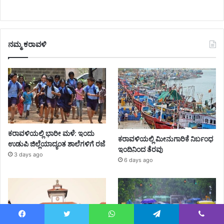
ನಮ್ಮ ಕರಾವಳಿ
ಕರಾವಳಿಯಲ್ಲಿ ಭಾರೀ ಮಳೆ: ಇಂದು
ಕರಾವಳಿಯಲ್ಲಿ ಮೀನುಗಾರಿಕೆ ನಿರ್ಬಂಧ
ಉಡುಪಿ ಜಿಲ್ಲೆಯಾದ್ಯಂತ ಶಾಲೆಗಳಿಗೆ ರಜೆ
ಇಂದಿನಿಂದ ತೆರವು
3 days ago
6 days ago
Facebook
Twitter
WhatsApp
Telegram
Viber