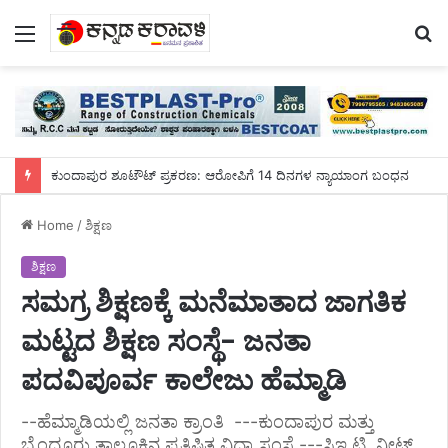
Menu
S
fo
ಕೋಟೇಶ್ವರ ಪದವಿ ಕಾಲೇಜು ಗ್ರಂಥಪಾಲಕ ರವಿಚಂದ್ರರಿಗೆ ಬೀಳ್ಕೊಡುಗೆ
Home
/
ಶಿಕ್ಷಣ
ಶಿಕ್ಷಣ
ಸಮಗ್ರ ಶಿಕ್ಷಣಕ್ಕೆ ಮನೆಮಾತಾದ ಜಾಗತಿಕ
ಮಟ್ಟದ ಶಿಕ್ಷಣ ಸಂಸ್ಥೆ- ಜನತಾ
ಪದವಿಪೂರ್ವ ಕಾಲೇಜು ಹೆಮ್ಮಾಡಿ
--ಹೆಮ್ಮಾಡಿಯಲ್ಲಿ ಜನತಾ ಕ್ರಾಂತಿ ---ಕುಂದಾಪುರ ಮತ್ತು
ಬೈಂದೂರು ತಾಲೂಕಿನ ಪ್ರತಿಷ್ಠಿತ ವಿದ್ಯಾ ಸಂಸ್ಥೆ ---ಸಿಇ ಟಿ, ನೀಟ್,