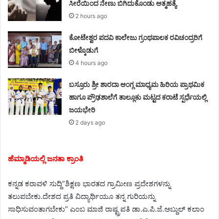
ಸೀರೆಯಿಂದ ನೇಣು ಬಿಗಿದುಕೊಂಡು ಆತ್ಮಹತ್ಯೆ
2 hours ago
ಕೋಟೇಶ್ವರ ಪದವಿ ಕಾಲೇಜು ಗ್ರಂಥಪಾಲಕ ರವಿಚಂದ್ರರಿಗೆ
ಬೀಳ್ಕೊಡುಗೆ
4 hours ago
ಬಸ್ರೂರು ಶ್ರೀ ಶಾರದಾ ಆಂಗ್ಲ ಮಾಧ್ಯಮ ಹಿರಿಯ ಪ್ರಾಥಮಿಕ
ಹಾಗೂ ಪ್ರೌಢಶಾಲೆಗೆ ತಾಲ್ಲೂಕು ಮಟ್ಟದ ಕರಾಟೆ ಸ್ಪರ್ಧೆಯಲ್ಲಿ
ಜಯಭೇರಿ
2 days ago
ಹೆಮ್ಮಾಡಿಯಲ್ಲಿ ಜನತಾ ಕ್ರಾಂತಿ
ಕನ್ನಡ ಕರಾವಳಿ ಸುದ್ದಿ”ಶಿಕ್ಷಣ ಭಾರತದ ಗ್ರಾಮೀಣ ಪ್ರದೇಶಗಳನ್ನು
ತಲುಪಬೇಕು.ದೇಶದ ಪ್ರತಿ ವಿದ್ಯಾರ್ಥಿಯೂ ತನ್ನ ಗುರಿಯನ್ನು
ಸಾಧಿಸುವಂತಾಗಬೇಕು” ಎಂಬ ಮಾಜಿ ರಾಷ್ಟ್ರಪತಿ ಡಾ.ಎ.ಪಿ.ಜೆ.ಅಬ್ದುಲ್ ಕಲಾಂ