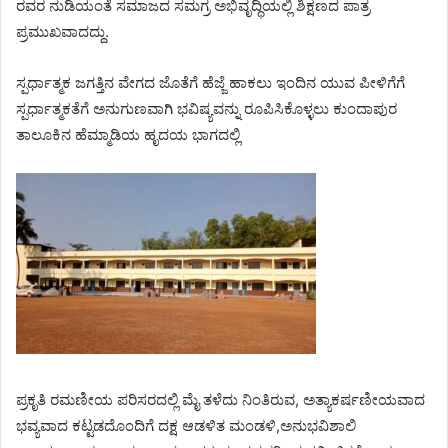
ರವರ ನುಡಿಯಂತೆ ಸಮಾಜದ ಸಮಗ್ರ ಅಭಿವೃದ್ಧಿಯಲ್ಲಿ ಶಿಕ್ಷಣದ ಪಾತ್ರ
ಪ್ರಮುಖವಾದದ್ದು.
ಸ್ಪರ್ಧಾತ್ಮಕ‌ ಜಗತ್ತಿನ ವೇಗದ ಜೊತೆಗೆ ಹೆಜ್ಜೆ ಹಾಕಲು ಇಂದಿನ ಯುವ ಪೀಳಿಗೆಗೆ
ಸ್ಪರ್ಧಾತ್ಮಕತೆಗೆ ಅನುಗುಣವಾಗಿ ಭವಿಷ್ಯವನ್ನು ರೂಪಿಸಿಕೊಳ್ಳಲು ಕುಂದಾಪುರ
ತಾಲೂಕಿನ ಹೆಮ್ಮಾಡಿಯ ಹೃದಯ ಭಾಗದಲ್ಲಿ
ಪ್ರಕೃತಿ ರಮಣೀಯ ಪರಿಸರದಲ್ಲಿ ಮೈ ತಳೆದು ನಿಂತಿರುವ, ಅತ್ಯಾಕರ್ಷಣೀಯವಾದ
ಭವ್ಯವಾದ ಕಟ್ಟಡದೊಂದಿಗೆ ದಕ್ಷ ಆಡಳಿತ ಮಂಡಳಿ,ಅನುಭವಿಶಾಲಿ