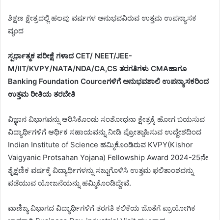
ಶಿಕ್ಷಣ ಕ್ಷೇತ್ರದಲ್ಲಿ ಹಲವು ವರ್ಷಗಳ ಅನುಭವವಿರುವ‌ ಉತ್ತಮ ಉಪನ್ಯಾಸಕ
ವೃಂದ
ಸ್ಪರ್ಧಾತ್ಮಕ ಪರೀಕ್ಷೆ ಗಳಾದ CET/ NEET/JEE-
M/IIT/KVPY/NATA/NDA/CA,CS ತರಗತಿಗಳು CMAಹಾಗೂ
Banking Foundation Courceಗಳಿಗೆ ಅನುಭವಶಾಲಿ ಉಪನ್ಯಾಸಕರಿಂದ
ಉತ್ತಮ ರೀತಿಯ ತರಬೇತಿ
ವಿಜ್ಞಾನ ವಿಭಾಗವನ್ನು ಆರಿಸಿಕೊಂಡು ಸಂಶೋಧನಾ ಕ್ಷೇತ್ರಕ್ಕೆ ಹೋಗ ಬಯಸುವ
ವಿದ್ಯಾರ್ಥಿಗಳಿಗೆ ಆರ್ಥಿಕ ಸಹಾಯವನ್ನು ನೀಡಿ ಪ್ರೋತ್ಸಾಹಿಸುವ ಉದ್ದೇಶದಿಂದ
Indian Institute of Science ಹಮ್ಮಿಕೊಂಡಿರುವ KVPY(Kishor
Vaigyanic Protsahan Yojana) Fellowship Award 2024-25ನೇ
ಶೈಕ್ಷಣಿಕ ವರ್ಷಕ್ಕೆ ವಿದ್ಯಾರ್ಥಿಗಳನ್ನು ಸಜ್ಜುಗೊಳಿಸಿ ಉತ್ತಮ ಫಲಿತಾಂಶವನ್ನು
ಪಡೆಯುವ ಯೋಜನೆಯನ್ನು ಹಮ್ಮಿಕೊಂಡಿದ್ದೇವೆ.
ವಾಣಿಜ್ಯ ವಿಭಾಗದ ವಿದ್ಯಾರ್ಥಿಗಳಿಗೆ ತರಗತಿ ಕಲಿಕೆಯ ಜೊತೆಗೆ ಪ್ರಾಯೋಗಿಕ