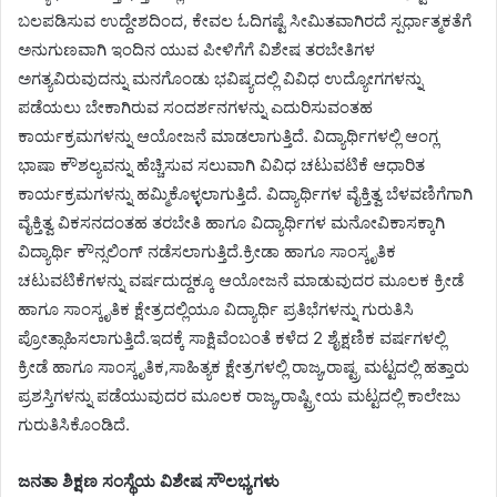
ಬಲಪಡಿಸುವ ಉದ್ದೇಶದಿಂದ, ಕೇವಲ ಓದಿಗಷ್ಟೆ ಸೀಮಿತವಾಗಿರದೆ ಸ್ಪರ್ಧಾತ್ಮಕತೆಗೆ
ಅನುಗುಣವಾಗಿ ಇಂದಿನ ಯುವ ಪೀಳಿಗೆಗೆ ವಿಶೇಷ ತರಬೇತಿಗಳ
ಅಗತ್ಯವಿರುವುದನ್ನು ಮನಗೊಂಡು ಭವಿಷ್ಯದಲ್ಲಿ ವಿವಿಧ ಉದ್ಯೋಗಗಳನ್ನು
ಪಡೆಯಲು ಬೇಕಾಗಿರುವ ಸಂದರ್ಶನಗಳನ್ನು ಎದುರಿಸುವಂತಹ
ಕಾರ್ಯಕ್ರಮಗಳನ್ನು ಆಯೋಜನೆ ಮಾಡಲಾಗುತ್ತಿದೆ. ವಿದ್ಯಾರ್ಥಿಗಳಲ್ಲಿ ಆಂಗ್ಲ
ಭಾಷಾ ಕೌಶಲ್ಯವನ್ನು ಹೆಚ್ಚಿಸುವ ಸಲುವಾಗಿ ವಿವಿಧ ಚಟುವಟಿಕೆ ಆಧಾರಿತ
ಕಾರ್ಯಕ್ರಮಗಳನ್ನು ಹಮ್ಮಿಕೊಳ್ಳಲಾಗುತ್ತಿದೆ. ವಿದ್ಯಾರ್ಥಿಗಳ ವೈಕ್ತಿತ್ವ ಬೆಳವಣಿಗೆಗಾಗಿ
ವೈಕ್ತಿತ್ವ ವಿಕಸನದಂತಹ ತರಬೇತಿ ಹಾಗೂ ವಿದ್ಯಾರ್ಥಿಗಳ ಮನೋವಿಕಾಸಕ್ಕಾಗಿ
ವಿದ್ಯಾರ್ಥಿ ಕೌನ್ಸಲಿಂಗ್ ನಡೆಸಲಾಗುತ್ತಿದೆ.ಕ್ರೀಡಾ ಹಾಗೂ ಸಾಂಸ್ಕೃತಿಕ
ಚಟುವಟಿಕೆಗಳನ್ನು ವರ್ಷದುದ್ದಕ್ಕೂ ಆಯೋಜನೆ ಮಾಡುವುದರ ಮೂಲಕ ಕ್ರೀಡೆ
ಹಾಗೂ ಸಾಂಸ್ಕೃತಿಕ ಕ್ಷೇತ್ರದಲ್ಲಿಯೂ ವಿದ್ಯಾರ್ಥಿ ಪ್ರತಿಭೆಗಳನ್ನು ಗುರುತಿಸಿ
ಪ್ರೋತ್ಸಾಹಿಸಲಾಗುತ್ತಿದೆ.ಇದಕ್ಕೆ ಸಾಕ್ಷಿವೆಂಬಂತೆ ಕಳೆದ 2 ಶೈಕ್ಷಣಿಕ ವರ್ಷಗಳಲ್ಲಿ
ಕ್ರೀಡೆ ಹಾಗೂ ಸಾಂಸ್ಕೃತಿಕ,ಸಾಹಿತ್ಯಕ ಕ್ಷೇತ್ರಗಳಲ್ಲಿ ರಾಜ್ಯ,ರಾಷ್ಟ್ರ ಮಟ್ಟದಲ್ಲಿ ಹತ್ತಾರು
ಪ್ರಶಸ್ತಿಗಳನ್ನು ಪಡೆಯುವುದರ ಮೂಲಕ ರಾಜ್ಯ,ರಾಷ್ಟ್ರೀಯ ಮಟ್ಟದಲ್ಲಿ ಕಾಲೇಜು
ಗುರುತಿಸಿಕೊಂಡಿದೆ.
ಜನತಾ ಶಿಕ್ಷಣ ಸಂಸ್ಥೆಯ ವಿಶೇಷ ಸೌಲಭ್ಯಗಳು