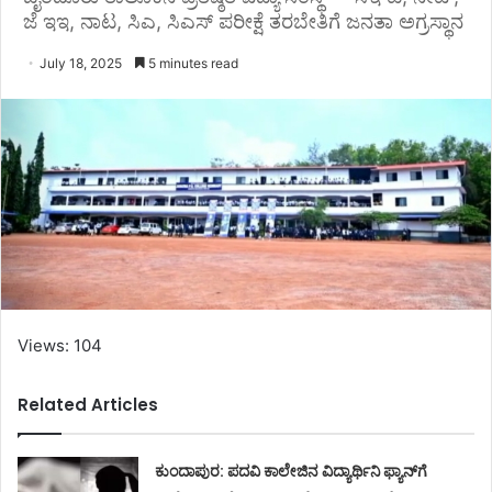
ಜೆ ಇಇ, ನಾಟ, ಸಿಎ, ಸಿಎಸ್ ಪರೀಕ್ಷೆ ತರಬೇತಿಗೆ ಜನತಾ ಅಗ್ರಸ್ಥಾನ
July 18, 2025
5 minutes read
Views: 104
Related Articles
ಕುಂದಾಪುರ: ಪದವಿ ಕಾಲೇಜಿನ ವಿದ್ಯಾರ್ಥಿನಿ ಫ್ಯಾನ್‌ಗೆ