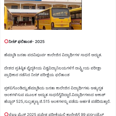
ನೀಟ್ ಫಲಿತಾಂಶ- 2025
ಹೆಮ್ಮಾಡಿ ಜನತಾ ಪದವಿಪೂರ್ವ ಕಾಲೇಜಿನ ವಿದ್ಯಾರ್ಥಿಗಳ ಸಾಧನೆ ಅದ್ಭುತ.
ದೇಶದ ಪ್ರತಿಷ್ಠಿತ ವೈದ್ಯಕೀಯ ವಿಶ್ವವಿದ್ಯಾನಿಲಯಗಳಿಗೆ ರಾಷ್ಟ್ರೀಯ ಪರೀಕ್ಷಾ
ಪ್ರಾಧಿಕಾರ ನಡೆಸಿದ ನೀಟ್ ಪರೀಕ್ಷೆಯ ಫಲಿತಾಂಶ
ಪ್ರಕಟಗೊಂಡಿದ್ದು,ಹೆಮ್ಮಾಡಿಯ ಜನತಾ ಕಾಲೇಜಿನ ವಿದ್ಯಾರ್ಥಿಗಳು ಅತ್ಯುನ್ನತ
ಅಂಕಗಳಿಸುವ ಮೂಲಕ ಅದ್ಭುತ‌ ಸಾಧನೆಗೈದಿದ್ದಾರೆ.ವಿದ್ಯಾರ್ಥಿಗಳಾದ ಆಕಾಶ್
ಹೆಬ್ಬಾರ್ 525,ಸುಬ್ರಹ್ಮಣ್ಯ ಜಿ.515 ಅಂಕಗಳನ್ನು ಪಡೆದು ಅರ್ಹತೆ ಪಡೆದಿರುತ್ತಾರೆ.
ಜೆಇಇ ಮೈನ್ಸ್ 2025 ಪ್ರವೇಶ ಪರೀಕ್ಷೆಯಲ್ಲಿ ಕಾಲೇಜಿಗೆ 99 ಪರ್ಸಂಟೈಲ್