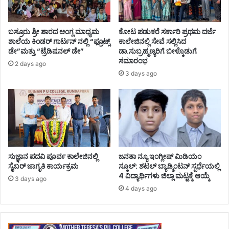
ಬಸ್ರೂರು ಶ್ರೀ ಶಾರದ ಆಂಗ್ಲ ಮಾಧ್ಯಮ
ಕೋಟ ಪಡುಕರೆ ಸರ್ಕಾರಿ ಪ್ರಥಮ ದರ್ಜೆ
ಶಾಲೆಯ ಕಿಂಡರ್ ಗಾರ್ಟನ್ ನಲ್ಲಿ “ಫ್ರೂಟ್ಸ್
ಕಾಲೇಜಿನಲ್ಲಿ ಸೇವೆ ಸಲ್ಲಿಸಿದ
ಡೇ”ಮತ್ತು “ಟ್ರೆಡಿಷನಲ್ ಡೇ”
ಡಾ.ಸುಬ್ರಹ್ಮಣ್ಯರಿಗೆ ಬೀಳ್ಕೊಡುಗೆ
ಸಮಾರಂಭ
2 days ago
3 days ago
ಸುಜ್ಞಾನ ಪದವಿ ಪೂರ್ವ ಕಾಲೇಜಿನಲ್ಲಿ
ಜನತಾ ನ್ಯೂ ಇಂಗ್ಲೀಷ್ ಮಿಡಿಯಂ
ಸೈಬರ್ ಜಾಗೃತಿ ಕಾರ್ಯಕ್ರಮ
ಸ್ಕೂಲ್: ಶಟಲ್ ಬ್ಯಾಡ್ಮಿಂಟನ್ ಸ್ಪರ್ಧೆಯಲ್ಲಿ
4 ವಿದ್ಯಾರ್ಥಿಗಳು ಜಿಲ್ಲಾ ಮಟ್ಟಕ್ಕೆ ಆಯ್ಕೆ
3 days ago
4 days ago