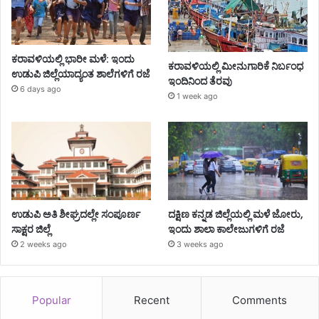
ಕರಾವಳಿಯಲ್ಲಿ ಭಾರೀ ಮಳೆ: ಇಂದು
ಕರಾವಳಿಯಲ್ಲಿ ಮೀನುಗಾರಿಕೆ ನಿರ್ಬಂಧ
ಉಡುಪಿ ಜಿಲ್ಲೆಯಾದ್ಯಂತ ಶಾಲೆಗಳಿಗೆ ರಜೆ
ಇಂದಿನಿಂದ ತೆರವು
6 days ago
1 week ago
ಉಡುಪಿ ಅತಿ ಶೀಘ್ರದಲ್ಲೇ ಸಂಪೂರ್ಣ
ದಕ್ಷಿಣ ಕನ್ನಡ ಜಿಲ್ಲೆಯಲ್ಲಿ ಮಳೆ ಜೋರು,
ಸಾಕ್ಷರ ಜಿಲ್ಲೆ
ಇಂದು ಶಾಲಾ ಕಾಲೇಜುಗಳಿಗೆ ರಜೆ
2 weeks ago
3 weeks ago
Popular
Recent
Comments