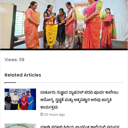
Views: 59
Related Articles
ಬಾರ್ಕೂರು ಸುಜ್ಞಾನ ನ್ಯಾಷನಲ್ ಪದವಿ ಪೂರ್ವ ಕಾಲೇಜು:
ಆರೋಗ್ಯ, ಸ್ವಚ್ಛತೆ ಮತ್ತು ಆತ್ಮವಿಶ್ವಾಸ ಅರಿವು ಜಾಗೃತಿ
ಕಾರ್ಯಕ್ರಮ
20 hours ago
ವಕ್ವಾಡಿ ಸರಕಾರಿ ಹಿರಿಯ ಪ್ರಾಥಮಿಕ ಶಾಲೆಯಲ್ಲಿ ಸಮವಸ್ತ್ರ