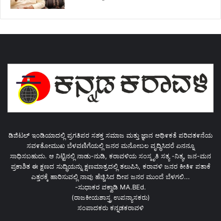
ಡಿಜಿಟಲ್ ಇಂಡಿಯಾದಲ್ಲಿ ಪ್ರಗತಿಪರ ಸಶಕ್ತ ಸಮಾಜ ಮತ್ತು ಜ್ಞಾನ ಆಥಿ೯ಕತೆ ಪರಿವತ೯ನೆಯ
ಸವ೯ತೋಮುಖ ಬೆಳವಣಿಗೆಯಲ್ಲಿ ಜನರ ಮನೋಬಲ ವೃದ್ಧಿಸಿದರೆ ಏನನ್ನೂ
ಸಾಧಿಸಬಹುದು. ಆ ನಿಟ್ಟಿನಲ್ಲಿ ನಾಡು-ನುಡಿ, ಕರಾವಳಿಯ ಸಂಸ್ಕೃತಿ ಸತ್ಯ -ನಿತ್ಯ, ಜನ-ಮನ
ಪ್ರಕಾಶಿತ ಈ ಕ್ಷಣದ ಸುದ್ಧಿಯನ್ನು ಕ್ಷಣಮಾತ್ರದಲ್ಲಿ ತಲುಪಿಸಿ, ಕರಾವಳಿ ಜನರ ಕೀತಿ೯ ಪತಾಕೆ
ಎತ್ತರಕ್ಕೆ ಹಾರಿಸುವಲ್ಲಿ ನಾವು ಹೆಚ್ಚಿಸಿದ ದೀಪ ಜನರ ಮುಂದೆ ಬೆಳಗಲಿ...
-ಸುಧಾಕರ ವಕ್ವಾಡಿ MA.BEd.
(ರಾಜಕೀಯಶಾಸ್ತ್ರ ಉಪನ್ಯಾಸಕರು)
ಸಂಪಾದಕರು ಕನ್ನಡಕರಾವಳಿ