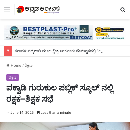
Menu
S
fo
ಕರಾವಳಿ ಪದ್ಮಶಾಲಿ ಮೂಲ ಕ್ಷೇತ್ರ ಬಾರ್ಕೂರು ದೇವಸ್ಥಾನದಲ್ಲಿ “ಆಷಾಢ ಸಂಭ್ರಮ” 63 ಮಹಿಳೆಯರಿಂದ 74 ಕ್ಕೂ ಹೆಚ್ಚು ಭಕ್ಷ್ಯ ತಯಾರಿಸಿ ಸಾಮೂಹಿಕ ಸವಿಯೂಟ
Home
/
ಶಿಕ್ಷಣ
ಶಿಕ್ಷಣ
ವಕ್ವಾಡಿ ಗುರುಕುಲ ಪಬ್ಲಿಕ್ ಸ್ಕೂಲ್ ನಲ್ಲಿ
ರಕ್ಷಕ-ಶಿಕ್ಷಕ ಸಭೆ
June 14, 2025
Less than a minute