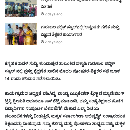
ವಿತರಣೆ
2 days ago
ಗುರುಕುಲ ಪಬ್ಲಿಕ್ ಸ್ಕೂಲ್‌ನಲ್ಲಿ ‘ಅನ್ವೇಷಣೆ’ ಗಣಿತ ಮತ್ತು
ವಿಜ್ಞಾನ ಶಿಕ್ಷಕರ ಕಾರ್ಯಾಗಾರ
2 days ago
ಕನ್ನಡ ಕರಾವಳಿ ಸುದ್ದಿ: ಕುಂದಾಪುರ ತಾಲೂಕಿನ ವಕ್ವಾಡಿ ಗುರುಕುಲ ಪಬ್ಲಿಕ್
ಸ್ಕೂಲ್ ನಲ್ಲಿ ಪ್ರಸಕ್ತ ಶೈಕ್ಷಣಿಕ ಸಾಲಿನ ಮೊದಲ ಪೋಷಕರ-ಶಿಕ್ಷಕರ ಸಭೆ ಜೂನ್
14 ರಂದು ಶನಿವಾರ ನಡೆಸಲಾಯಿತು.
ಕಾರ್ಯಕ್ರಮದ ಅಧ್ಯಕ್ಷತೆ ವಹಿಸಿದ್ದ, ಬಾಂಡ್ಯ ಎಜ್ಯುಕೇಶನ್ ಟ್ರಸ್ಟ್ ನ ಮ್ಯಾನೇಜಿಂಗ್
ಟ್ರಸ್ಟಿ ಶ್ರೀಮತಿ ಅನುಪಮಾ ಎಸ್ ಶೆಟ್ಟಿ ಮಾತನಾಡಿ, ನಮ್ಮ ಸಂಸ್ಥೆ ಶಿಕ್ಷಣದ ಜೊತೆಗೆ
ವಿದ್ಯಾರ್ಥಿಗಳ ಸಂಪೂರ್ಣ ಬೆಳವಣಿಗೆಗೆ ಬೇಕಾದ ಎಲ್ಲಾ ರೀತಿಯ
ಚಟುವಟಿಕೆಗಳನ್ನು ನೀಡುತ್ತಿದೆ, ಮಕ್ಕಳ ಸರ್ವಾಂಗೀಣ ಅಭಿವೃದ್ಧಿಗೆ ಸಂಸ್ಕಾರಯುತ
ಶಿಕ್ಷಣವನ್ನು ನೀಡುವುದು ನಮ್ಮ ಕರ್ತವ್ಯ ಮತ್ತು ಪೋಷಕರು ಸಾಧ್ಯವಾದಷ್ಟು ಮಕ್ಕಳ