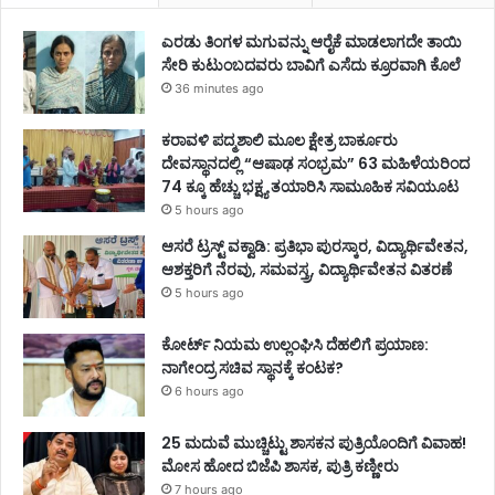
ಎರಡು ತಿಂಗಳ ಮಗುವನ್ನು ಆರೈಕೆ ಮಾಡಲಾಗದೇ ತಾಯಿ
ಸೇರಿ ಕುಟುಂಬದವರು ಬಾವಿಗೆ ಎಸೆದು ಕ್ರೂರವಾಗಿ ಕೊಲೆ
36 minutes ago
ಕರಾವಳಿ ಪದ್ಮಶಾಲಿ ಮೂಲ ಕ್ಷೇತ್ರ ಬಾರ್ಕೂರು
ದೇವಸ್ಥಾನದಲ್ಲಿ “ಆಷಾಢ ಸಂಭ್ರಮ” 63 ಮಹಿಳೆಯರಿಂದ
74 ಕ್ಕೂ ಹೆಚ್ಚು ಭಕ್ಷ್ಯ ತಯಾರಿಸಿ ಸಾಮೂಹಿಕ ಸವಿಯೂಟ
5 hours ago
ಆಸರೆ ಟ್ರಸ್ಟ್‌ ವಕ್ವಾಡಿ: ಪ್ರತಿಭಾ ಪುರಸ್ಕಾರ, ವಿದ್ಯಾರ್ಥಿವೇತನ,
ಆಶಕ್ತರಿಗೆ ನೆರವು, ಸಮವಸ್ತ್ರ, ವಿದ್ಯಾರ್ಥಿವೇತನ ವಿತರಣೆ
5 hours ago
ಕೋರ್ಟ್ ನಿಯಮ ಉಲ್ಲಂಘಿಸಿ ದೆಹಲಿಗೆ ಪ್ರಯಾಣ:
ನಾಗೇಂದ್ರ ಸಚಿವ ಸ್ಥಾನಕ್ಕೆ ಕಂಟಕ?
6 hours ago
25 ಮದುವೆ ಮುಚ್ಚಿಟ್ಟು ಶಾಸಕನ ಪುತ್ರಿಯೊಂದಿಗೆ ವಿವಾಹ!
ಮೋಸ ಹೋದ ಬಿಜೆಪಿ ಶಾಸಕ, ಪುತ್ರಿ ಕಣ್ಣೀರು
7 hours ago