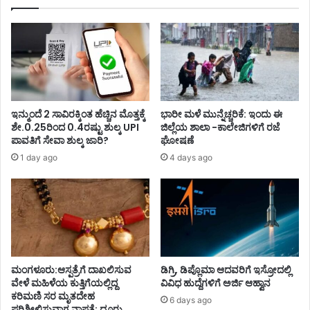
ಇನ್ಮುಂದೆ 2 ಸಾವಿರಕ್ಕಿಂತ ಹೆಚ್ಚಿನ ಮೊತ್ತಕ್ಕೆ
ಭಾರೀ ಮಳೆ ಮುನ್ನೆಚ್ಚರಿಕೆ: ಇಂದು ಈ
ಶೇ.0.25ರಿಂದ 0.4ರಷ್ಟು ಶುಲ್ಕ UPI
ಜಿಲ್ಲೆಯ ಶಾಲಾ -ಕಾಲೇಜಿಗಳಿಗೆ ರಜೆ
ಪಾವತಿಗೆ ಸೇವಾ ಶುಲ್ಕ ಜಾರಿ?
ಘೋಷಣೆ
1 day ago
4 days ago
ಮಂಗಳೂರು:ಆಸ್ಪತ್ರೆಗೆ ದಾಖಲಿಸುವ
ಡಿಗ್ರಿ, ಡಿಪ್ಲೊಮಾ ಆದವರಿಗೆ ಇಸ್ರೋದಲ್ಲಿ
ವೇಳೆ ಮಹಿಳೆಯ ಕುತ್ತಿಗೆಯಲ್ಲಿದ್ದ
ವಿವಿಧ ಹುದ್ದೆಗಳಿಗೆ ಅರ್ಜಿ ಆಹ್ವಾನ
ಕರಿಮಣಿ ಸರ ಮೃತದೇಹ
6 days ago
ಪರಿಶೀಲಿಸುವಾಗ ನಾಪತ್ತೆ: ದೂರು