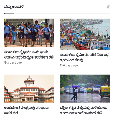
ನಮ್ಮ ಕರಾವಳಿ
ಕರಾವಳಿಯಲ್ಲಿ ಭಾರೀ ಮಳೆ: ಇಂದು
ಕರಾವಳಿಯಲ್ಲಿ ಮೀನುಗಾರಿಕೆ ನಿರ್ಬಂಧ
ಉಡುಪಿ ಜಿಲ್ಲೆಯಾದ್ಯಂತ ಶಾಲೆಗಳಿಗೆ ರಜೆ
ಇಂದಿನಿಂದ ತೆರವು
3 days ago
6 days ago
ಉಡುಪಿ ಅತಿ ಶೀಘ್ರದಲ್ಲೇ ಸಂಪೂರ್ಣ
ದಕ್ಷಿಣ ಕನ್ನಡ ಜಿಲ್ಲೆಯಲ್ಲಿ ಮಳೆ ಜೋರು,
ಸಾಕ್ಷರ ಜಿಲ್ಲೆ
ಇಂದು ಶಾಲಾ ಕಾಲೇಜುಗಳಿಗೆ ರಜೆ