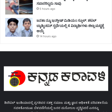
ಸವಾರರಿಬ್ಬರು ಸಾವು
5 hours ago
ಜನತಾ ನ್ಯೂ ಇಂಗ್ಲೀಷ್ ಮಿಡಿಯಂ ಸ್ಕೂಲ್: ಶಟಲ್
ಬ್ಯಾಡ್ಮಿಂಟನ್ ಸ್ಪರ್ಧೆಯಲ್ಲಿ 4 ವಿದ್ಯಾರ್ಥಿಗಳು ಜಿಲ್ಲಾ ಮಟ್ಟಕ್ಕೆ
ಆಯ್ಕೆ
14 hours ago
ಡಿಜಿಟಲ್ ಇಂಡಿಯಾದಲ್ಲಿ ಪ್ರಗತಿಪರ ಸಶಕ್ತ ಸಮಾಜ ಮತ್ತು ಜ್ಞಾನ ಆಥಿ೯ಕತೆ ಪರಿವತ೯ನೆಯ
ಸವ೯ತೋಮುಖ ಬೆಳವಣಿಗೆಯಲ್ಲಿ ಜನರ ಮನೋಬಲ ವೃದ್ಧಿಸಿದರೆ ಏನನ್ನೂ