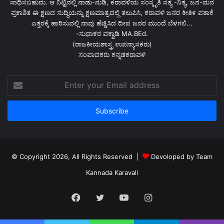
ಸಾಧಿಸಬಹುದು. ಆ ನಿಟ್ಟಿನಲ್ಲಿ ನಾಡು-ನುಡಿ, ಕರಾವಳಿಯ ಸಂಸ್ಕೃತಿ ಸತ್ಯ -ನಿತ್ಯ, ಜನ-ಮನ
ಪ್ರಕಾಶಿತ ಈ ಕ್ಷಣದ ಸುದ್ಧಿಯನ್ನು ಕ್ಷಣಮಾತ್ರದಲ್ಲಿ ತಲುಪಿಸಿ, ಕರಾವಳಿ ಜನರ ಕೀತಿ೯ ಪತಾಕೆ
ಎತ್ತರಕ್ಕೆ ಹಾರಿಸುವಲ್ಲಿ ನಾವು ಹೆಚ್ಚಿಸಿದ ದೀಪ ಜನರ ಮುಂದೆ ಬೆಳಗಲಿ...
-ಸುಧಾಕರ ವಕ್ವಾಡಿ MA.BEd.
(ರಾಜಕೀಯಶಾಸ್ತ್ರ ಉಪನ್ಯಾಸಕರು)
ಸಂಪಾದಕರು ಕನ್ನಡಕರಾವಳಿ
Enter
your
Email
address
© Copyright 2026, All Rights Reserved |
Devoloped by Team
Kannada Karavali
Facebook
Twitter
YouTube
Instagram