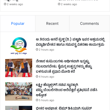
2 weeks ago
2 weeks ago
Popular
Recent
Comments
ಅ.9ರಂದು ಆಸರೆ ಟ್ರಸ್ಟ್ (ರಿ.) ವಕ್ವಾಡಿ ಇವರ ಆಶ್ರಯದಲ್ಲಿ
ವಿದ್ಯಾರ್ಥಿವೇತನ ಹಾಗೂ ಸಮವಸ್ತ್ರ ವಿತರಣಾ ಕಾರ್ಯಕ್ರಮ
2 hours ago
ನೇಕಾರ ಕುಟುಂಬಗಳು ಆರ್ಥಿಕವಾಗಿ ಇನ್ನಷ್ಟು
ಸಬಲರಾಗಬೇಕು; ಕೈಮಗ್ಗ ಉತ್ಪನ್ನಗಳನ್ನು ಹೆಚ್ಚು
ಬಳಸುವಂತೆ ಪ್ರಧಾನಿ ಮೋದಿ ಕರೆ
4 hours ago
ಲಕ್ಷ್ಮೀ ಹೆಬ್ಬಾಳ್ಕರ್‌ಗೆ ಸಚಿವ ಸ್ಥಾನಕ್ಕಾಗಿ
ಪಟ್ಟು:ಬೆಂಬಲಿಗರಿಂದ ಅರೆಬೆತ್ತಲೆ ಪ್ರತಿಭಟನೆ ನಡೆಸಿ
ಆಕ್ರೋಶ
5 hours ago
ಭೀಕರ ಅಪಘಾತ: ಟಿಪ್ಪರ್ ಡಿಕ್ಕಿಯಾಗಿ ಸ್ಕೂಟರ್