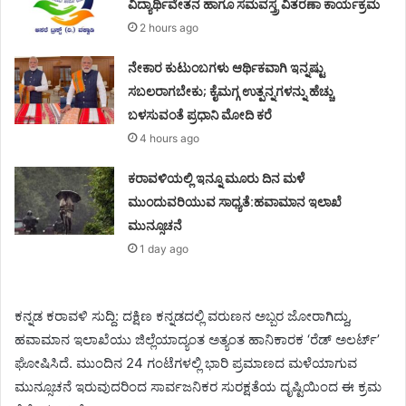
ವಿದ್ಯಾರ್ಥಿವೇತನ ಹಾಗೂ ಸಮವಸ್ತ್ರ ವಿತರಣಾ ಕಾರ್ಯಕ್ರಮ
2 hours ago
ನೇಕಾರ ಕುಟುಂಬಗಳು ಆರ್ಥಿಕವಾಗಿ ಇನ್ನಷ್ಟು
ಸಬಲರಾಗಬೇಕು; ಕೈಮಗ್ಗ ಉತ್ಪನ್ನಗಳನ್ನು ಹೆಚ್ಚು
ಬಳಸುವಂತೆ ಪ್ರಧಾನಿ ಮೋದಿ ಕರೆ
4 hours ago
ಕರಾವಳಿಯಲ್ಲಿ ಇನ್ನೂ ಮೂರು ದಿನ ಮಳೆ
ಮುಂದುವರಿಯುವ ಸಾಧ್ಯತೆ:ಹವಾಮಾನ ಇಲಾಖೆ
ಮುನ್ಸೂಚನೆ
1 day ago
ಕನ್ನಡ ಕರಾವಳಿ ಸುದ್ದಿ: ದಕ್ಷಿಣ ಕನ್ನಡದಲ್ಲಿ ವರುಣನ ಅಬ್ಬರ ಜೋರಾಗಿದ್ದು,
ಹವಾಮಾನ ಇಲಾಖೆಯು ಜಿಲ್ಲೆಯಾದ್ಯಂತ ಅತ್ಯಂತ ಹಾನಿಕಾರಕ ‘ರೆಡ್ ಅಲರ್ಟ್’
ಘೋಷಿಸಿದೆ. ಮುಂದಿನ 24 ಗಂಟೆಗಳಲ್ಲಿ ಭಾರಿ ಪ್ರಮಾಣದ ಮಳೆಯಾಗುವ
ಮುನ್ಸೂಚನೆ ಇರುವುದರಿಂದ ಸಾರ್ವಜನಿಕರ ಸುರಕ್ಷತೆಯ ದೃಷ್ಟಿಯಿಂದ ಈ ಕ್ರಮ