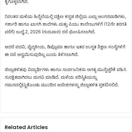
ಕೈಗೊಳ್ಳಲಾಗಿದೆ.
ನಿರಂತರ ಮಳೆಯ ಹಿನ್ನೆಲೆಯಲ್ಲಿ ದಕ್ಷಿಣ ಕನ್ನಡ ಜಿಲ್ಲೆಯ ಎಲ್ಲಾ ಅಂಗನವಾಡಿಗಳು,
ಸರ್ಕಾರಿ ಹಾಗೂ ಖಾಸಗಿ ಶಾಲೆಗಳು ಮತ್ತು ಪಿಯು ಕಾಲೇಜುಗಳಿಗೆ (12ನೇ ತರಗತಿ
ವರೆಗೆ) ಜುಲೈ 2, 2026 (ಗುರುವಾರ) ರಜೆ ಘೋಷಿಸಲಾಗಿದೆ.
ಆದರೆ ಪದವಿ, ವೈದ್ಯಕೀಯ, ಡಿಪ್ಲೊಮಾ ಹಾಗೂ ಇತರ ಉನ್ನತ ಶಿಕ್ಷಣ ಸಂಸ್ಥೆಗಳಿಗೆ
ಈ ರಜೆ ಅನ್ವಯಿಸುವುದಿಲ್ಲ ಎಂದು ತಿಳಿಸಲಾಗಿದೆ.
ಜಿಲ್ಲಾಡಳಿತವು ವಿದ್ಯಾರ್ಥಿಗಳು ಹಾಗೂ ಸಾರ್ವಜನಿಕರು ಅಗತ್ಯ ಮುನ್ನೆಚ್ಚರಿಕೆ ವಹಿಸಿ
ಸುರಕ್ಷಿತವಾಗಿರಲು ಮನವಿ ಮಾಡಿದೆ. ಮಳೆಯ ಪರಿಸ್ಥಿತಿಯನ್ನು
ಗಮನದಲ್ಲಿಟ್ಟುಕೊಂಡು ಮುಂದಿನ ಆದೇಶಗಳನ್ನು ಜಿಲ್ಲಾಡಳಿತ ಪ್ರಕಟಿಸಲಿದೆ.
Related Articles