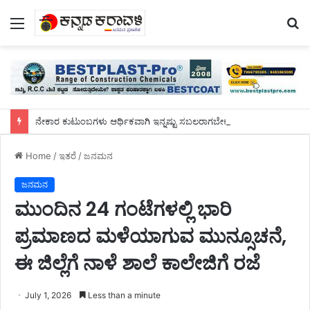
Menu
S
fo
ನೇಕಾರ ಕುಟುಂಬಗಳು ಆರ್ಥಿಕವಾಗಿ ಇನ್ನಷ್ಟು ಸಬಲರಾಗಬೇಕು; ಕೈಮಗ್ಗ ಉತ್ಪನ್ನಗಳನ್ನು ಹೆಚ್ಚು ಬಳಸುವಂತೆ ಪ್ರಧಾನಿ ಮೋದಿ ಕರೆ
Home
/
ಇತರೆ
/
ಜನಮನ
ಜನಮನ
ಮುಂದಿನ 24 ಗಂಟೆಗಳಲ್ಲಿ ಭಾರಿ
ಪ್ರಮಾಣದ ಮಳೆಯಾಗುವ ಮುನ್ಸೂಚನೆ,
ಈ ಜಿಲ್ಲೆಗೆ ನಾಳೆ ಶಾಲೆ ಕಾಲೇಜಿಗೆ ರಜೆ
July 1, 2026
Less than a minute