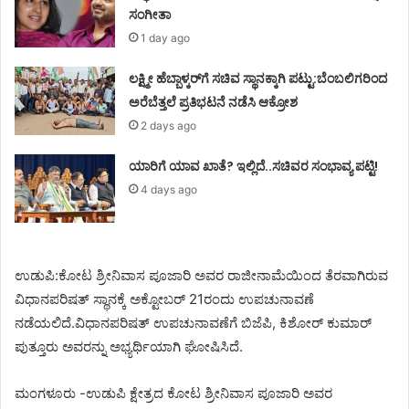
ಸಂಗೀತಾ
1 day ago
ಲಕ್ಷ್ಮೀ ಹೆಬ್ಬಾಳ್ಕರ್‌ಗೆ ಸಚಿವ ಸ್ಥಾನಕ್ಕಾಗಿ ಪಟ್ಟು:ಬೆಂಬಲಿಗರಿಂದ
ಅರೆಬೆತ್ತಲೆ ಪ್ರತಿಭಟನೆ ನಡೆಸಿ ಆಕ್ರೋಶ
2 days ago
ಯಾರಿಗೆ ಯಾವ ಖಾತೆ? ಇಲ್ಲಿದೆ..ಸಚಿವರ ಸಂಭಾವ್ಯ ಪಟ್ಟಿ!
4 days ago
ಉಡುಪಿ:ಕೋಟ ಶ್ರೀನಿವಾಸ ಪೂಜಾರಿ ಅವರ ರಾಜೀನಾಮೆಯಿಂದ ತೆರವಾಗಿರುವ
ವಿಧಾನಪರಿಷತ್ ಸ್ಥಾನಕ್ಕೆ ಅಕ್ಟೋಬರ್ 21ರಂದು ಉಪಚುನಾವಣೆ
ನಡೆಯಲಿದೆ.ವಿಧಾನಪರಿಷತ್ ಉಪಚುನಾವಣೆಗೆ ಬಿಜೆಪಿ, ಕಿಶೋರ್ ಕುಮಾರ್
ಪುತ್ತೂರು ಅವರನ್ನು ಅಭ್ಯರ್ಥಿಯಾಗಿ ಘೋಷಿಸಿದೆ.
ಮಂಗಳೂರು -ಉಡುಪಿ ಕ್ಷೇತ್ರದ ಕೋಟ ಶ್ರೀನಿವಾಸ ಪೂಜಾರಿ ಅವರ