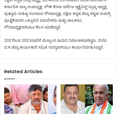
ಕರ್ನಾಟಕ ರಾಜ್ಯ ಉಪಾಧ್ಯಕ್ಷ, ಸೌತ್ ಕೆನರಾ ಆರ್ಟಿಐ ಆ್ಯಕ್ಟಿವಿಸ್ಟ್ ಗ್ರೂಪ್ನ ಅಧ್ಯಕ್ಷ,
ಪುತ್ತೂರು ಸಾಹಿತ್ಯ ಸಂಗಮದ ಗೌರವಾಧ್ಯಕ್ಷ, ದಕ್ಷಿಣ ಕನ್ನಡ ಜಿಲ್ಲಾ ಕಟ್ಟಡ ಸಾಮಗ್ರಿ
ಪೂರೈಕೆದಾರರ ಒಕ್ಕೂಟದ (ಮಾಲೀಕರು ಮತ್ತು ಚಾಲಕರು)
ಗೌರವಾಧ್ಯಕ್ಷರಾಗಿಯೂ ಕೆಲಸ ಮಾಡಿದ್ದಾರೆ.
2021ರಿಂದ 2023ರವರೆಗೆ ಮೆಸ್ಕಾಂನ ನಾಮಿನಿ ನಿರ್ದೇಶಕರಾಗಿದ್ದರು. ಬಿಜೆಪಿ
ದ.ಕ ಜಿಲ್ಲಾ ಕಾರ್ಯಕಾರಿ ಸಮಿತಿ ಸದಸ್ಯರಾಗಿಯೂ ಕಾರ್ಯನಿರ್ವಹಿಸಿದ್ದಾರೆ.
Related Articles