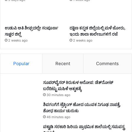
ಉಡುಪಿ ಅತಿ ಶೀಘ್ರದಲ್ಲೇ ಸಂಪೂರ್ಣ
ದಕ್ಷಿಣ ಕನ್ನಡ ಜಿಲ್ಲೆಯಲ್ಲಿ ಮಳೆ ಜೋರು,
ಸಾಕ್ಷರ ಜಿಲ್ಲೆ
ಇಂದು ಶಾಲಾ ಕಾಲೇಜುಗಳಿಗೆ ರಜೆ
2 weeks ago
2 weeks ago
Popular
Recent
Comments
ಸೂಪರ್‌ವೈಸರ್‌ ಕಿರುಕುಳ ಆರೋಪ: ಡೆತ್‌ನೋಟ್‌
ಬರೆದಿಟ್ಟು ಮಹಿಳೆ ಆತ್ಮಹತ್ಯೆ
30 minutes ago
ಶಿವಗಂಗೆಗೆ ಟ್ರೆಕ್ಕಿಂಗ್‌ ಹೋದ ಯುವಕ ನಿಗೂಢ ನಾಪತ್ತೆ,
ಶೋಧ ಕಾರ್ಯ ಚುರುಕು
46 minutes ago
ವಕ್ವಾಡಿ ಸರಕಾರಿ ಹಿರಿಯ ಪ್ರಾಥಮಿಕ ಶಾಲೆಯಲ್ಲಿ ಸಮವಸ್ತ್ರ