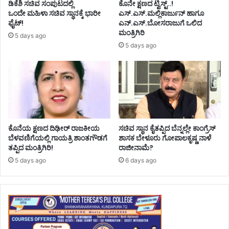
ಡಿಕೆಶಿ ಸಚಿವ ಸಂಪುಟದಲ್ಲಿ
ಕೊನೇ ಕ್ಷಣದ ಟ್ವಿಸ್ಟ್..!
ಒಂದೇ ಮಹಿಳಾ ಸಚಿವ ಸ್ಥಾನಕ್ಕೆ ಭಾರೀ
ಎಸ್.ಎಸ್.ಮಲ್ಲಿಕಾರ್ಜುನ್ ಹಾಗೂ
ಫೈಟ್!
ಎನ್.ಎಸ್.ಬೋಸರಾಜುಗೆ ಒಲಿದ
ಮಂತ್ರಿಗಿರಿ
5 days ago
5 days ago
ಕೊನೆಯ ಕ್ಷಣದ ದಿಢೀರ್ ರಾಜಕೀಯ
ಸಚಿವ ಸ್ಥಾನ ಕೈತಪ್ಪಿದ ಬೆನ್ನಲ್ಲೇ ಕಾಂಗ್ರೆಸ್‌
ಬೆಳವಣಿಗೆಯಲ್ಲಿ ಗಾಯತ್ರಿ ಶಾಂತಗೌಡಗೆ
ಶಾಸಕ ಬೇಳೂರು ಗೋಪಾಲಕೃಷ್ಣ ನಾಳೆ
ತಪ್ಪಿದ ಮಂತ್ರಿಗಿರಿ!
ರಾಜೀನಾಮೆ?
5 days ago
6 days ago