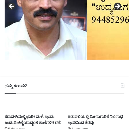
ನಮ್ಮ ಕರಾವಳಿ
ಕರಾವಳಿಯಲ್ಲಿ ಭಾರೀ ಮಳೆ: ಇಂದು
ಕರಾವಳಿಯಲ್ಲಿ ಮೀನುಗಾರಿಕೆ ನಿರ್ಬಂಧ
ಉಡುಪಿ ಜಿಲ್ಲೆಯಾದ್ಯಂತ ಶಾಲೆಗಳಿಗೆ ರಜೆ
ಇಂದಿನಿಂದ ತೆರವು
5 days ago
1 week ago