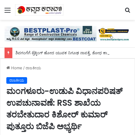
Menu
S
fo
ಶಿವಗಂಗೆಗೆ ಟ್ರೆಕ್ಕಿಂಗ್‌ ಹೋದ ಯುವಕ ನಿಗೂಢ ನಾಪತ್ತೆ, ಶೋಧ ಕಾರ್ಯ ಚುರುಕು
Home
/
ರಾಜಕೀಯ
ರಾಜಕೀಯ
ಮಂಗಳೂರು-ಉಡುಪಿ ವಿಧಾನಪರಿಷತ್
ಉಪಚುನಾವಣೆ: RSS ಶಾಖೆಯ
ತರಬೇತುದಾರ ಕಿಶೋರ್ ಕುಮಾರ್
ಪುತ್ತೂರು ಬಿಜೆಪಿ ಅಭ್ಯರ್ಥಿ