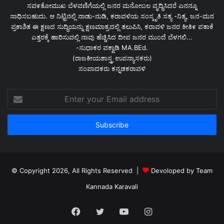
ಸವ೯ತೋಮುಖ ಬೆಳವಣಿಗೆಯಲ್ಲಿ ಜನರ ಮನೋಬಲ ವೃದ್ಧಿಸಿದರೆ ಏನನ್ನೂ
ಸಾಧಿಸಬಹುದು. ಆ ನಿಟ್ಟಿನಲ್ಲಿ ನಾಡು-ನುಡಿ, ಕರಾವಳಿಯ ಸಂಸ್ಕೃತಿ ಸತ್ಯ -ನಿತ್ಯ, ಜನ-ಮನ
ಪ್ರಕಾಶಿತ ಈ ಕ್ಷಣದ ಸುದ್ಧಿಯನ್ನು ಕ್ಷಣಮಾತ್ರದಲ್ಲಿ ತಲುಪಿಸಿ, ಕರಾವಳಿ ಜನರ ಕೀತಿ೯ ಪತಾಕೆ
ಎತ್ತರಕ್ಕೆ ಹಾರಿಸುವಲ್ಲಿ ನಾವು ಹೆಚ್ಚಿಸಿದ ದೀಪ ಜನರ ಮುಂದೆ ಬೆಳಗಲಿ...
-ಸುಧಾಕರ ವಕ್ವಾಡಿ MA.BEd.
(ರಾಜಕೀಯಶಾಸ್ತ್ರ ಉಪನ್ಯಾಸಕರು)
ಸಂಪಾದಕರು ಕನ್ನಡಕರಾವಳಿ
Enter
your
Email
address
© Copyright 2026, All Rights Reserved |
Devoloped by Team
Kannada Karavali
Facebook
Twitter
YouTube
Instagram