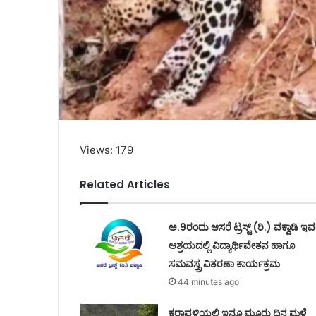
Views: 179
Related Articles
ಅ.9ರಂದು ಆಸರೆ ಟ್ರಸ್ಟ್ (ರಿ.) ವಕ್ವಾಡಿ ಇ
ಆಶ್ರಯದಲ್ಲಿ ವಿದ್ಯಾರ್ಥಿವೇತನ ಹಾಗೂ
ಸಮವಸ್ತ್ರ ವಿತರಣಾ ಕಾರ್ಯಕ್ರಮ
44 minutes ago
ಕರಾವಳಿಯಲ್ಲಿ ಇನ್ನೂ ಮೂರು ದಿನ ಮಳೆ