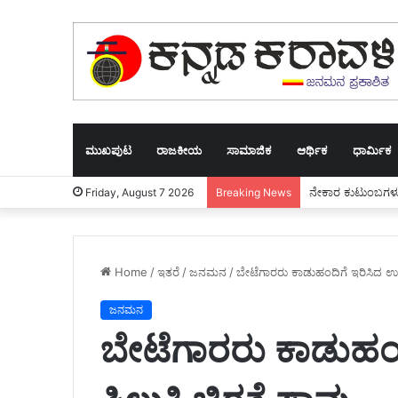
ಮುಖಪುಟ
ರಾಜಕೀಯ
ಸಾಮಾಜಿಕ
ಆರ್ಥಿಕ
ಧಾರ್ಮಿಕ
ನೇಕಾರ ಕುಟುಂಬಗಳು ಆ
Friday, August 7 2026
Breaking News
Home
/
ಇತರೆ
/
ಜನಮನ
/
ಬೇಟೆಗಾರರು ಕಾಡುಹಂದಿಗೆ ಇರಿಸಿದ ಉರು
ಜನಮನ
ಬೇಟೆಗಾರರು ಕಾಡುಹಂದ