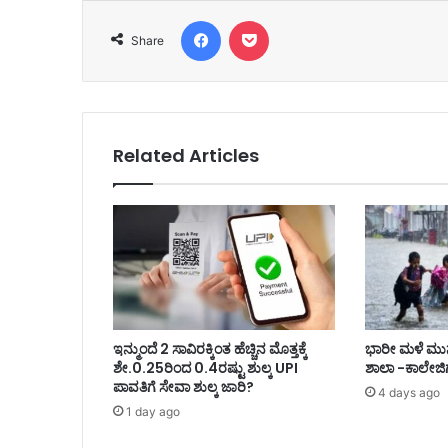
Facebook
Pocket
Share
Related Articles
ಇನ್ಮುಂದೆ 2 ಸಾವಿರಕ್ಕಿಂತ ಹೆಚ್ಚಿನ ಮೊತ್ತಕ್ಕೆ
ಭಾರೀ ಮಳೆ ಮುನ್ನ
ಶೇ.0.25ರಿಂದ 0.4ರಷ್ಟು ಶುಲ್ಕ UPI
ಶಾಲಾ -ಕಾಲೇಜಿ
ಪಾವತಿಗೆ ಸೇವಾ ಶುಲ್ಕ ಜಾರಿ?
4 days ago
1 day ago