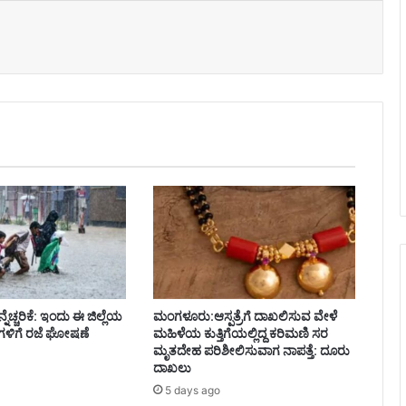
ೆಚ್ಚರಿಕೆ: ಇಂದು ಈ ಜಿಲ್ಲೆಯ
ಮಂಗಳೂರು:ಆಸ್ಪತ್ರೆಗೆ ದಾಖಲಿಸುವ ವೇಳೆ
ಗಳಿಗೆ ರಜೆ ಘೋಷಣೆ
ಮಹಿಳೆಯ ಕುತ್ತಿಗೆಯಲ್ಲಿದ್ದ ಕರಿಮಣಿ ಸರ
ಮೃತದೇಹ ಪರಿಶೀಲಿಸುವಾಗ ನಾಪತ್ತೆ: ದೂರು
ದಾಖಲು
5 days ago