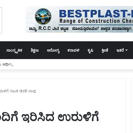
ಸಾಂಸ್ಕೃತಿಕ
ಶಿಕ್ಷಣ
ಆರೋಗ್ಯ
ಕರಾವಳಿ
ಕೃಷಿ
ಕ್ರೀಡೆ
ಇತರೆ
ರ್ಥಿಕವಾಗಿ ಇನ್ನಷ್ಟು ಸಬಲರಾಗಬೇಕು; ಕೈಮಗ್ಗ ಉತ್ಪನ್ನಗಳನ್ನು ಹೆಚ್ಚು ಬಳಸುವಂತೆ ಪ್ರಧಾನಿ ಮೋ
ಳಿಗೆ ಸಿಲುಕಿ ಚಿರತೆ ಸಾವು
ಿಗೆ ಇರಿಸಿದ ಉರುಳಿಗೆ