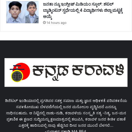
ಜನತಾ ನ್ಯೂ ಇಂಗ್ಲೀಷ್ ಮಿಡಿಯಂ ಸ್ಕೂಲ್: ಶಟಲ್
ಬ್ಯಾಡ್ಮಿಂಟನ್ ಸ್ಪರ್ಧೆಯಲ್ಲಿ 4 ವಿದ್ಯಾರ್ಥಿಗಳು ಜಿಲ್ಲಾ ಮಟ್ಟಕ್ಕೆ
ಆಯ್ಕೆ
14 hours ago
ಡಿಜಿಟಲ್ ಇಂಡಿಯಾದಲ್ಲಿ ಪ್ರಗತಿಪರ ಸಶಕ್ತ ಸಮಾಜ ಮತ್ತು ಜ್ಞಾನ ಆಥಿ೯ಕತೆ ಪರಿವತ೯ನೆಯ
ಸವ೯ತೋಮುಖ ಬೆಳವಣಿಗೆಯಲ್ಲಿ ಜನರ ಮನೋಬಲ ವೃದ್ಧಿಸಿದರೆ ಏನನ್ನೂ
ಸಾಧಿಸಬಹುದು. ಆ ನಿಟ್ಟಿನಲ್ಲಿ ನಾಡು-ನುಡಿ, ಕರಾವಳಿಯ ಸಂಸ್ಕೃತಿ ಸತ್ಯ -ನಿತ್ಯ, ಜನ-ಮನ
ಪ್ರಕಾಶಿತ ಈ ಕ್ಷಣದ ಸುದ್ಧಿಯನ್ನು ಕ್ಷಣಮಾತ್ರದಲ್ಲಿ ತಲುಪಿಸಿ, ಕರಾವಳಿ ಜನರ ಕೀತಿ೯ ಪತಾಕೆ
ಎತ್ತರಕ್ಕೆ ಹಾರಿಸುವಲ್ಲಿ ನಾವು ಹೆಚ್ಚಿಸಿದ ದೀಪ ಜನರ ಮುಂದೆ ಬೆಳಗಲಿ...
-ಸುಧಾಕರ ವಕ್ವಾಡಿ MA.BEd.