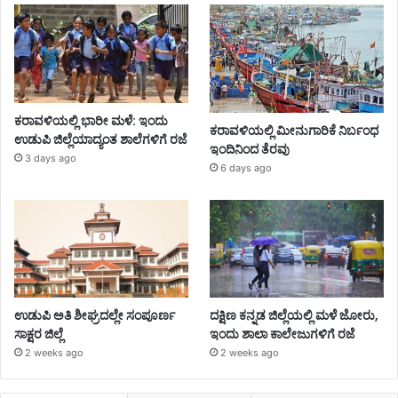
ಕರಾವಳಿಯಲ್ಲಿ ಭಾರೀ ಮಳೆ: ಇಂದು
ಕರಾವಳಿಯಲ್ಲಿ ಮೀನುಗಾರಿಕೆ ನಿರ್ಬಂಧ
ಉಡುಪಿ ಜಿಲ್ಲೆಯಾದ್ಯಂತ ಶಾಲೆಗಳಿಗೆ ರಜೆ
ಇಂದಿನಿಂದ ತೆರವು
3 days ago
6 days ago
ಉಡುಪಿ ಅತಿ ಶೀಘ್ರದಲ್ಲೇ ಸಂಪೂರ್ಣ
ದಕ್ಷಿಣ ಕನ್ನಡ ಜಿಲ್ಲೆಯಲ್ಲಿ ಮಳೆ ಜೋರು,
ಸಾಕ್ಷರ ಜಿಲ್ಲೆ
ಇಂದು ಶಾಲಾ ಕಾಲೇಜುಗಳಿಗೆ ರಜೆ
2 weeks ago
2 weeks ago