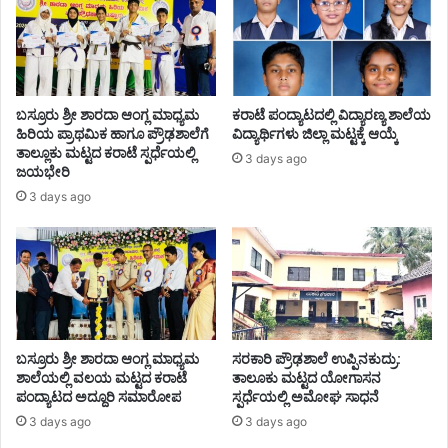
ಬಸ್ರೂರು ಶ್ರೀ ಶಾರದಾ ಆಂಗ್ಲ ಮಾಧ್ಯಮ
ಕರಾಟೆ ಪಂದ್ಯಾಟದಲ್ಲಿ ವಿದ್ಯಾರಣ್ಯ ಶಾಲೆಯ
ಹಿರಿಯ ಪ್ರಾಥಮಿಕ ಹಾಗೂ ಪ್ರೌಢಶಾಲೆಗೆ
ವಿದ್ಯಾರ್ಥಿಗಳು ಜಿಲ್ಲಾ ಮಟ್ಟಕ್ಕೆ ಆಯ್ಕೆ
ತಾಲ್ಲೂಕು ಮಟ್ಟದ ಕರಾಟೆ ಸ್ಪರ್ಧೆಯಲ್ಲಿ
3 days ago
ಜಯಭೇರಿ
3 days ago
ಬಸ್ರೂರು ಶ್ರೀ ಶಾರದಾ ಆಂಗ್ಲ ಮಾಧ್ಯಮ
ಸರಕಾರಿ ಪ್ರೌಢಶಾಲೆ ಉಪ್ಪಿನಕುದ್ರು:
ಶಾಲೆಯಲ್ಲಿ ವಲಯ ಮಟ್ಟದ ಕರಾಟೆ
ತಾಲೂಕು ಮಟ್ಟದ ಯೋಗಾಸನ
ಪಂದ್ಯಾಟದ ಅದ್ದೂರಿ ಸಮಾರೋಪ
ಸ್ಪರ್ಧೆಯಲ್ಲಿ ಅಮೋಘ ಸಾಧನೆ
3 days ago
3 days ago