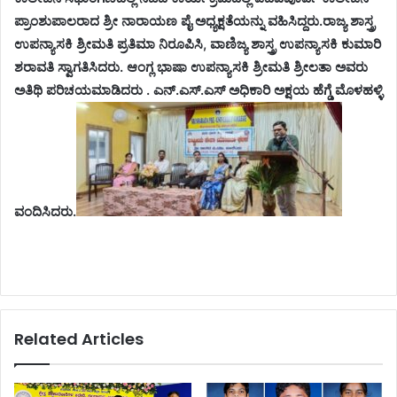
ಪ್ರಾಂಶುಪಾಲರಾದ ಶ್ರೀ ನಾರಾಯಣ ಪೈ ಅಧ್ಯಕ್ಷತೆಯನ್ನು ವಹಿಸಿದ್ದರು.ರಾಜ್ಯ ಶಾಸ್ತ್ರ
ಉಪನ್ಯಾಸಕಿ ಶ್ರೀಮತಿ ಪ್ರತಿಮಾ ನಿರೂಪಿಸಿ, ವಾಣಿಜ್ಯ ಶಾಸ್ತ್ರ ಉಪನ್ಯಾಸಕಿ ಕುಮಾರಿ
ಶರಾವತಿ ಸ್ವಾಗತಿಸಿದರು. ಆಂಗ್ಲ ಭಾಷಾ ಉಪನ್ಯಾಸಕಿ ಶ್ರೀಮತಿ ಶ್ರೀಲತಾ ಅವರು
ಅತಿಥಿ ಪರಿಚಯಮಾಡಿದರು . ಎನ್.ಎಸ್.ಎಸ್ ಅಧಿಕಾರಿ ಅಕ್ಷಯ ಹೆಗ್ಡೆ ಮೊಳಹಳ್ಳಿ
ವಂದಿಸಿದರು.
Related Articles