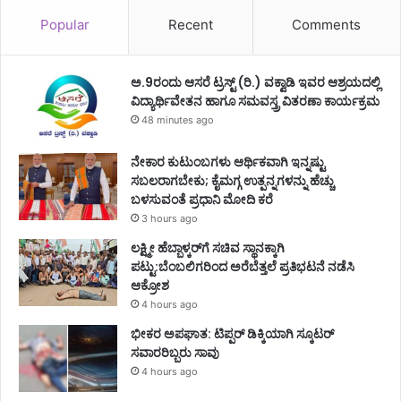
Popular
Recent
Comments
ಅ.9ರಂದು ಆಸರೆ ಟ್ರಸ್ಟ್ (ರಿ.) ವಕ್ವಾಡಿ ಇವರ ಆಶ್ರಯದಲ್ಲಿ
ವಿದ್ಯಾರ್ಥಿವೇತನ ಹಾಗೂ ಸಮವಸ್ತ್ರ ವಿತರಣಾ ಕಾರ್ಯಕ್ರಮ
48 minutes ago
ನೇಕಾರ ಕುಟುಂಬಗಳು ಆರ್ಥಿಕವಾಗಿ ಇನ್ನಷ್ಟು
ಸಬಲರಾಗಬೇಕು; ಕೈಮಗ್ಗ ಉತ್ಪನ್ನಗಳನ್ನು ಹೆಚ್ಚು
ಬಳಸುವಂತೆ ಪ್ರಧಾನಿ ಮೋದಿ ಕರೆ
3 hours ago
ಲಕ್ಷ್ಮೀ ಹೆಬ್ಬಾಳ್ಕರ್‌ಗೆ ಸಚಿವ ಸ್ಥಾನಕ್ಕಾಗಿ
ಪಟ್ಟು:ಬೆಂಬಲಿಗರಿಂದ ಅರೆಬೆತ್ತಲೆ ಪ್ರತಿಭಟನೆ ನಡೆಸಿ
ಆಕ್ರೋಶ
4 hours ago
ಭೀಕರ ಅಪಘಾತ: ಟಿಪ್ಪರ್ ಡಿಕ್ಕಿಯಾಗಿ ಸ್ಕೂಟರ್
ಸವಾರರಿಬ್ಬರು ಸಾವು
4 hours ago