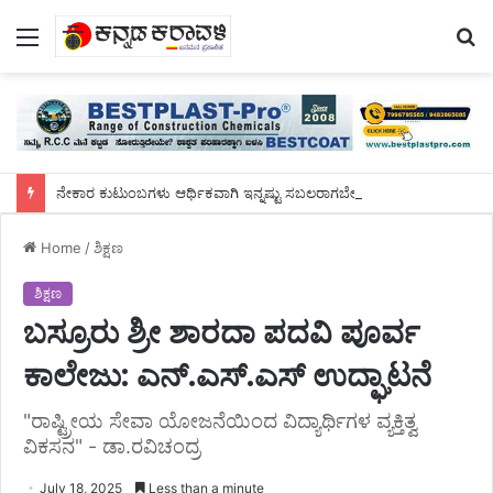
Menu
S
fo
ನೇಕಾರ ಕುಟುಂಬಗಳು ಆರ್ಥಿಕವಾಗಿ ಇನ್ನಷ್ಟು ಸಬಲರಾಗಬೇಕು; ಕೈಮಗ್ಗ ಉತ್ಪನ್ನಗಳನ್ನು ಹೆಚ್ಚು ಬಳಸುವಂತೆ ಪ್ರಧಾನಿ ಮೋದಿ ಕರೆ
Home
/
ಶಿಕ್ಷಣ
ಶಿಕ್ಷಣ
ಬಸ್ರೂರು ಶ್ರೀ ಶಾರದಾ ಪದವಿ ಪೂರ್ವ
ಕಾಲೇಜು: ಎನ್.ಎಸ್.ಎಸ್ ಉದ್ಘಾಟನೆ
"ರಾಷ್ಟ್ರೀಯ ಸೇವಾ ಯೋಜನೆಯಿಂದ ವಿದ್ಯಾರ್ಥಿಗಳ ವ್ಯಕ್ತಿತ್ವ
ವಿಕಸನ" - ಡಾ.ರವಿಚಂದ್ರ
July 18, 2025
Less than a minute