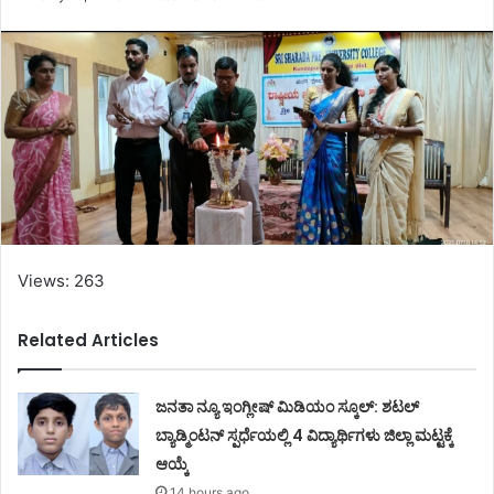
Views: 263
Related Articles
ಜನತಾ ನ್ಯೂ ಇಂಗ್ಲೀಷ್ ಮಿಡಿಯಂ ಸ್ಕೂಲ್: ಶಟಲ್
ಬ್ಯಾಡ್ಮಿಂಟನ್ ಸ್ಪರ್ಧೆಯಲ್ಲಿ 4 ವಿದ್ಯಾರ್ಥಿಗಳು ಜಿಲ್ಲಾ ಮಟ್ಟಕ್ಕೆ
ಆಯ್ಕೆ
14 hours ago