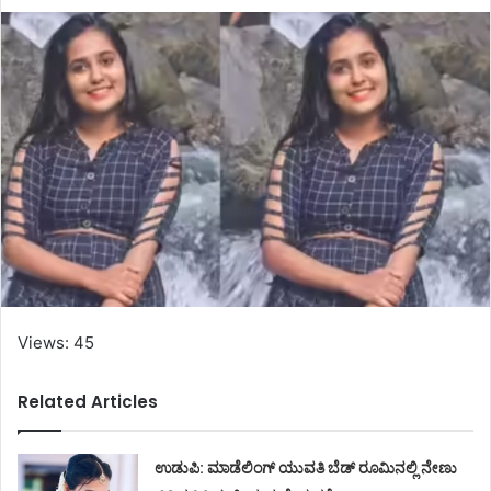
Views: 45
Related Articles
ಉಡುಪಿ: ಮಾಡೆಲಿಂಗ್ ಯುವತಿ ಬೆಡ್ ರೂಮಿನಲ್ಲಿ ನೇಣು