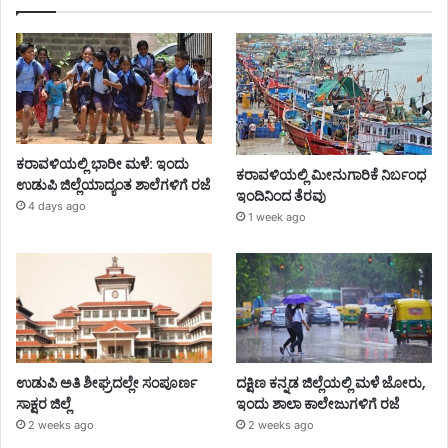
ಕರಾವಳಿಯಲ್ಲಿ ಭಾರೀ ಮಳೆ: ಇಂದು
ಕರಾವಳಿಯಲ್ಲಿ ಮೀನುಗಾರಿಕೆ ನಿರ್ಬಂಧ
ಉಡುಪಿ ಜಿಲ್ಲೆಯಾದ್ಯಂತ ಶಾಲೆಗಳಿಗೆ ರಜೆ
ಇಂದಿನಿಂದ ತೆರವು
4 days ago
1 week ago
ಉಡುಪಿ ಅತಿ ಶೀಘ್ರದಲ್ಲೇ ಸಂಪೂರ್ಣ
ದಕ್ಷಿಣ ಕನ್ನಡ ಜಿಲ್ಲೆಯಲ್ಲಿ ಮಳೆ ಜೋರು,
ಸಾಕ್ಷರ ಜಿಲ್ಲೆ
ಇಂದು ಶಾಲಾ ಕಾಲೇಜುಗಳಿಗೆ ರಜೆ
2 weeks ago
2 weeks ago