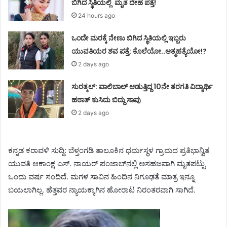
ಬಿಗಿದ ಸ್ಥಿತಿಯಲ್ಲಿ ಮೃತ ದೇಹ ಪತ್ತೆ!
24 hours ago
ಒಂದೇ ಮರಕ್ಕೆ ನೇಣು ಬಿಗಿದ ಸ್ಥಿತಿಯಲ್ಲಿ ಇಬ್ಬರು
ಯುವತಿಯರ ಶವ ಪತ್ತೆ: ಕೊಲೆಯೋ..ಆತ್ಮಹತ್ಯೆಯೋ!?
2 days ago
ಸುರತ್ಕಲ್: ವಾಲಿಬಾಲ್ ಆಡುತ್ತಿದ್ದ 10ನೇ ತರಗತಿ ವಿದ್ಯಾರ್ಥಿ
ಹಠಾತ್ ಕುಸಿದು ಬಿದ್ದು ಸಾವು
2 days ago
ಕನ್ನಡ ಕರಾವಳಿ ಸುದ್ದಿ: ಬೆಳ್ತಂಗಡಿ ತಾಲೂಕಿನ ಧರ್ಮಸ್ಥಳ ಗ್ರಾಮದ ಪ್ರತಿಭಾನ್ವಿತ
ಯುವತಿ ಆಕಾಂಕ್ಷ ಎಸ್. ನಾಯರ್ ಪಂಜಾಬ್‌ನಲ್ಲಿ ಅಸಹಜವಾಗಿ ಮೃತಪಟ್ಟು
ಒಂದು ವರ್ಷ ಸಂದಿದೆ. ಮಗಳ ಸಾವಿನ ಹಿಂದಿನ ನಿಗೂಢತೆ ಮಾತ್ರ ಇನ್ನೂ
ಬಯಲಾಗಿಲ್ಲ. ಹೆತ್ತವರ ನ್ಯಾಯಕ್ಕಾಗಿನ ಹೋರಾಟ ನಿರಂತರವಾಗಿ ಸಾಗಿದೆ.