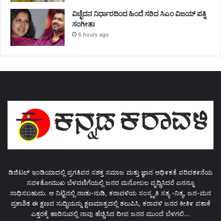
ವಿಚ್ಛೆದನ ನಿರ್ಧಾರದಿಂದ ಹಿಂದೆ ಸರಿದ ಸಿಎಂ ವಿಜಯ್ ಪತ್ನಿ
ಸಂಗೀತಾ
6 hours ago
ಡಿಜಿಟಲ್ ಇಂಡಿಯಾದಲ್ಲಿ ಪ್ರಗತಿಪರ ಸಶಕ್ತ ಸಮಾಜ ಮತ್ತು ಜ್ಞಾನ ಆಥಿ೯ಕತೆ ಪರಿವತ೯ನೆಯ
ಸವ೯ತೋಮುಖ ಬೆಳವಣಿಗೆಯಲ್ಲಿ ಜನರ ಮನೋಬಲ ವೃದ್ಧಿಸಿದರೆ ಏನನ್ನೂ
ಸಾಧಿಸಬಹುದು. ಆ ನಿಟ್ಟಿನಲ್ಲಿ ನಾಡು-ನುಡಿ, ಕರಾವಳಿಯ ಸಂಸ್ಕೃತಿ ಸತ್ಯ -ನಿತ್ಯ, ಜನ-ಮನ
ಪ್ರಕಾಶಿತ ಈ ಕ್ಷಣದ ಸುದ್ಧಿಯನ್ನು ಕ್ಷಣಮಾತ್ರದಲ್ಲಿ ತಲುಪಿಸಿ, ಕರಾವಳಿ ಜನರ ಕೀತಿ೯ ಪತಾಕೆ
ಎತ್ತರಕ್ಕೆ ಹಾರಿಸುವಲ್ಲಿ ನಾವು ಹೆಚ್ಚಿಸಿದ ದೀಪ ಜನರ ಮುಂದೆ ಬೆಳಗಲಿ...