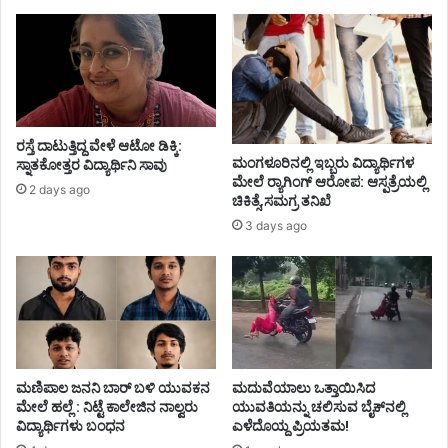
ರಸ್ತೆ ದಾಟುತ್ತಿದ್ದ ವೇಳೆ ಆಟೋ ಡಿಕ್ಕಿ:
ಮಂಗಳೂರಿನಲ್ಲಿ ಇಬ್ಬರು ವಿದ್ಯಾರ್ಥಿಗಳ
ಸ್ನಾತಕೋತ್ತರ ವಿದ್ಯಾರ್ಥಿನಿ ಸಾವು
ಮೇಲೆ ರ್‍ಯಾಗಿಂಗ್ ಆರೋಪ: ಆಸ್ಪತ್ರೆಯಲ್ಲಿ
2 days ago
ಚಿಕಿತ್ಸೆ,ಸಮಗ್ರ ತನಿಖೆ
3 days ago
ಮಣಿಪಾಲ ಜನನಿ ಬಾರ್‌ ಬಳಿ ಯುವಕನ
ಮದುವೆಯಾಲು ಒತ್ತಾಯಿಸಿದ
ಮೇಲೆ ಹಲ್ಲೆ : ನಿಟ್ಟೆ ಕಾಲೇಜಿನ ನಾಲ್ವರು
ಯುವತಿಯನ್ನು ಚಲಿಸುವ ಬೈಕ್‌ನಲ್ಲಿ
ವಿದ್ಯಾರ್ಥಿಗಳು ಬಂಧನ
ಎಳೆದೊಯ್ದ ಪ್ರಿಯತಮ!