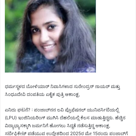
ಧರ್ಮಸ್ಥಳದ ಬೋಳಿಯಾರ್ ನಿವಾಸಿಗಳಾದ ಸುರೇಂದ್ರನ್ ನಾಯರ್ ಮತ್ತು
ಸಿಂಧೂದೇವಿ ದಂಪತಿಯ ಏಕೈಕ ಪುತ್ರಿ ಆಕಾಂಕ್ಷ,
ಏನಿದು ಘಟನೆ? : ಪಂಜಾಬ್‌ನನ ಲವಿ ಪ್ರೊಫೆಷನಲ್ ಯುನಿವರ್ಸಿಟಿಯಲ್ಲಿ
(LPU) ಇಂಜಿನಿಯರಿಂಗ್ ಮುಗಿಸಿ ದೆಹಲಿಯಲ್ಲಿ ಕೆಲಸ ಮಾಡುತ್ತಿದ್ದರು. ಹೆಚ್ಚಿನ
ವಿದ್ಯಾಭ್ಯಾಸಕ್ಕಾಗಿ ಜರ್ಮನಿಗೆ ಹೋಗಲು ಸಿದ್ಧತೆ ನಡೆಸುತ್ತಿದ್ದ ಆಕಾಂಕ್ಷ,
ಸರ್ಟಿಫಿಕೇಟ್ ಪಡೆಯುವ ಉದ್ದೇಶದಿಂದ 2025ರ ಮೇ 15ರಂದು ಪಂಜಾಬ್‌ಗೆ