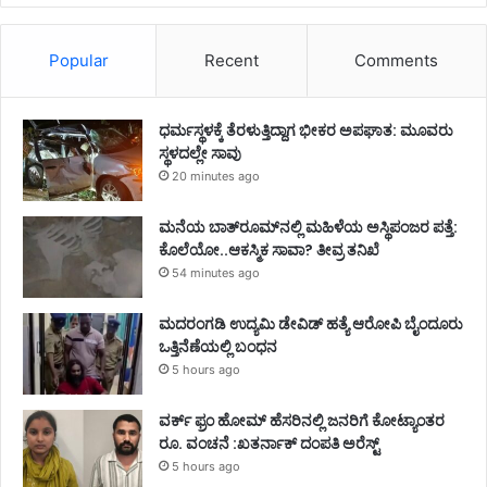
Popular
Recent
Comments
ಧರ್ಮಸ್ಥಳಕ್ಕೆ ತೆರಳುತ್ತಿದ್ದಾಗ ಭೀಕರ ಅಪಘಾತ: ಮೂವರು
ಸ್ಥಳದಲ್ಲೇ ಸಾವು
20 minutes ago
ಮನೆಯ ಬಾತ್‌ರೂಮ್‌ನಲ್ಲಿ ಮಹಿಳೆಯ ಅಸ್ಥಿಪಂಜರ ಪತ್ತೆ:
ಕೊಲೆಯೋ..ಆಕಸ್ಮಿಕ ಸಾವಾ? ತೀವ್ರ ತನಿಖೆ
54 minutes ago
ಮದರಂಗಡಿ ಉದ್ಯಮಿ ಡೇವಿಡ್ ಹತ್ಯೆ ಆರೋಪಿ ಬೈಂದೂರು
ಒತ್ತಿನೆಣೆಯಲ್ಲಿ ಬಂಧನ
5 hours ago
ವರ್ಕ್ ಫ್ರಂ ಹೋಮ್ ಹೆಸರಿನಲ್ಲಿ ಜನರಿಗೆ ಕೋಟ್ಯಾಂತರ
ರೂ. ವಂಚನೆ :ಖತರ್ನಾಕ್ ದಂಪತಿ ಅರೆಸ್ಟ್
5 hours ago