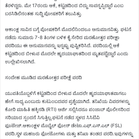
ತೆರಳಿದ್ದರು. ಮೇ 17ರಂದು ಆಕೆ, ಕಟ್ಟಡದಿಂದ ಬಿದ್ದು ಸಾವನ್ನಪ್ಪಿದ್ದಾರೆ ಎಂಬ
ಬರಸಿಡಿಲಿನಂತಹ ಸುದ್ದಿ ಪೋಷಕರಿಗೆ ತಲುಪಿತ್ತು.
ಆಕಾಂಕ್ಷ ಸಾವಿನ ಬಗ್ಗೆ ಪೋಷಕರಿಗೆ ಮೊದಲಿನಿಂದಲೂ ಅನುಮಾನವಿತ್ತು. ಘಟನೆ
ನಡೆದು ಸುಮಾರು 7-8 ತಿಂಗಳ ಬಳಿಕ ಕೈ ಸೇರಿದ ಮರಣೋತ್ತರ ಪರೀಕ್ಷಾ
ವರದಿಯು ಈ ಅನುಮಾನವನ್ನು ಇನ್ನಷ್ಟು ಪುಷ್ಟಿಕರಿಸಿದೆ. ವರದಿಯಲ್ಲಿ ಆಕೆ
ಕಟ್ಟಡದಿಂದ ಬೀಳುವ ಮೊದಲೇ ಹೃದಯಾಘಾತದಿಂದ ಮೃತಪಟ್ಟಿದ್ದಾರೆ ಎಂದು
ಉಲ್ಲೇಖಿಸಲಾಗಿದೆ.
ಸಂದೇಹ ಮೂಡಿದ ಮರಣೋತ್ತರ ಪರೀಕ್ಷೆ ವರದಿ
ಯುವತಿಯೊಬ್ಬಳಿಗೆ ಕಟ್ಟಡದಿಂದ ಬೀಳುವ ಮೊದಲೇ ಹೃದಯಾಘಾತವಾಗಲು
ಹೇಗೆ ಸಾಧ್ಯ ಎಂಬುದು ಕುಟುಂಬದವರ ಪ್ರಶ್ನೆಯಾಗಿದೆ. ತನಿಖೆಯ ವಿವರಗಳನ್ನು
ಕೋರಿ ಮಾಹಿತಿ ಹಕ್ಕಿನಡಿ (RTI) ಅರ್ಜಿ ಸಲ್ಲಿಸಿದರೂ ಪಂಜಾಬ್ ಪೊಲೀಸರಿಂದ
ಸರಿಯಾದ ಸ್ಪಂದನೆ ಸಿಗುತ್ತಿಲ್ಲ.ಘಟನೆ ನಡೆದ ಸ್ಥಳದ ಸಿಸಿಟಿವಿ
ಫೂಟೇಜ್.ಆಕಾಂಕ್ಷಳ ಮೊಬೈಲ್ ಫೋನ್ ಡೇಟಾ.ಎಫ್.ಎಸ್.ಎಲ್ (FSL)
ವರದಿ.ಸ್ಥಳ ಮಹಜರು ಫೋಟೋಗಳು ಮತ್ತು ತನಿಖಾ ತಂಡದ ವರದಿ.ಇವುಗಳನ್ನು