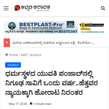
Menu
S
fo
ಮನೆಯ ಬಾತ್‌ರೂಮ್‌ನಲ್ಲಿ ಮಹಿಳೆಯ ಅಸ್ಥಿಪಂಜರ ಪತ್ತೆ: ಕೊಲೆಯೋ..ಆಕಸ್ಮಿಕ ಸಾವಾ? ತೀವ್ರ ತನಿಖೆ
Home
/
ಇತರೆ
/
ಯುವಜನ
ಯುವಜನ
ಧರ್ಮಸ್ಥಳದ ಯುವತಿ ಪಂಜಾಬ್‌ನಲ್ಲಿ
ನಿಗೂಢ ಸಾವಿಗೆ ಒಂದು ವರ್ಷ..ಹೆತ್ತವರ
ನ್ಯಾಯಕ್ಕಾಗಿ ಹೋರಾಟ ನಿರಂತರ
May 17, 2026
1 minute read