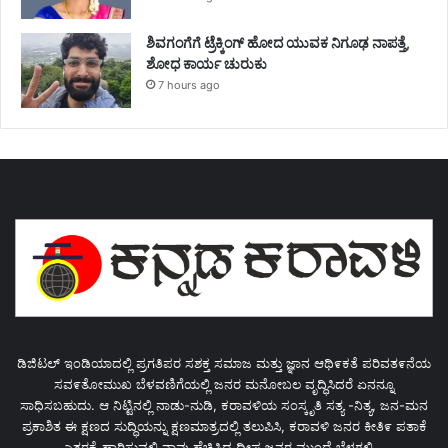
ಶಿವಗಂಗೆಗೆ ಟ್ರೆಕ್ಕಿಂಗ್‌ ಹೋದ ಯುವಕ ನಿಗೂಢ ನಾಪತ್ತೆ,
ಶೋಧ ಕಾರ್ಯ ಚುರುಕು
7 hours ago
ಡಿಜಿಟಲ್ ಇಂಡಿಯಾದಲ್ಲಿ ಪ್ರಗತಿಪರ ಸಶಕ್ತ ಸಮಾಜ ಮತ್ತು ಜ್ಞಾನ ಆಥಿ೯ಕತೆ ಪರಿವತ೯ನೆಯ
ಸವ೯ತೋಮುಖ ಬೆಳವಣಿಗೆಯಲ್ಲಿ ಜನರ ಮನೋಬಲ ವೃದ್ಧಿಸಿದರೆ ಏನನ್ನೂ
ಸಾಧಿಸಬಹುದು. ಆ ನಿಟ್ಟಿನಲ್ಲಿ ನಾಡು-ನುಡಿ, ಕರಾವಳಿಯ ಸಂಸ್ಕೃತಿ ಸತ್ಯ -ನಿತ್ಯ, ಜನ-ಮನ
ಪ್ರಕಾಶಿತ ಈ ಕ್ಷಣದ ಸುದ್ಧಿಯನ್ನು ಕ್ಷಣಮಾತ್ರದಲ್ಲಿ ತಲುಪಿಸಿ, ಕರಾವಳಿ ಜನರ ಕೀತಿ೯ ಪತಾಕೆ
ಎತ್ತರಕ್ಕೆ ಹಾರಿಸುವಲ್ಲಿ ನಾವು ಹೆಚ್ಚಿಸಿದ ದೀಪ ಜನರ ಮುಂದೆ ಬೆಳಗಲಿ...