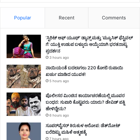
Popular
Recent
Comments
‘ಸ್ಪಿರಿಟ್ ಆಫ್ ಯೂಥ್’ ಡ್ಯಾನ್ಸ್ ಮತ್ತು ‘ಮ್ಯೂಸಿಕ್ ಫೆಸ್ಟಿವಲ್
ಗೆ’ ಯುಕ್ತಿ ಉಡುಪ ಬಳ್ಕೂರು ಆಯ್ಕೆಯಾಗಿ ಭರತನಾಟ್ಯ
ಪ್ರದರ್ಶನ
3 hours ago
ನಾಯಿಯಂತೆ ಬದಲಾಗಲು 220 ಕೋಟಿ ರುಪಾಯಿ
ಖರ್ಚು ಮಾಡಿದ ಯುವಕ!
5 hours ago
ಪೊಲೀಸರ ಮಿಂಚಿನ ಕಾರ್ಯಾಚರಣೆಯಲ್ಲಿ ಮೂವರ
ಬಂಧನ: ಸುಪಾರಿ ಕೊಟ್ಟವರು ಯಾರು? ಡೇವಿಡ್ ಪತ್ನಿ
ಹೇಳಿದ್ದೇನು?
6 hours ago
ಸೂಪರ್‌ವೈಸರ್‌ ಕಿರುಕುಳ ಆರೋಪ: ಡೆತ್‌ನೋಟ್‌
ಬರೆದಿಟ್ಟು ಮಹಿಳೆ ಆತ್ಮಹತ್ಯೆ
7 hours ago