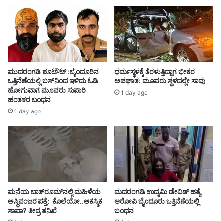
ಮುದರಂಗಡಿ ಶೂಟೌಟ್ :ಬೈಂದೂರಿನ
ಧರ್ಮಸ್ಥಳಕ್ಕೆ ತೆರಳುತ್ತಿದ್ದಾಗ ಭೀಕರ
ಒತ್ತಿನೆಣೆಯಲ್ಲಿ ಬಸ್‌ನಿಂದ ಇಳಿದು ಓಡಿ
ಅಪಘಾತ: ಮೂವರು ಸ್ಥಳದಲ್ಲೇ ಸಾವು
ಹೋಗುವಾಗ ಮೂವರು ಸುಪಾರಿ
1 day ago
ಹಂತಕರ ಬಂಧನ
1 day ago
ಮನೆಯ ಬಾತ್‌ರೂಮ್‌ನಲ್ಲಿ ಮಹಿಳೆಯ
ಮದರಂಗಡಿ ಉದ್ಯಮಿ ಡೇವಿಡ್ ಹತ್ಯೆ
ಅಸ್ಥಿಪಂಜರ ಪತ್ತೆ: ಕೊಲೆಯೋ..ಆಕಸ್ಮಿಕ
ಆರೋಪಿ ಬೈಂದೂರು ಒತ್ತಿನೆಣೆಯಲ್ಲಿ
ಸಾವಾ? ತೀವ್ರ ತನಿಖೆ
ಬಂಧನ