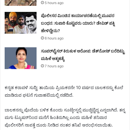
5 hours ago
ಪೊಲೀಸರ ಮಿಂಚಿನ ಕಾರ್ಯಾಚರಣೆಯಲ್ಲಿ ಮೂವರ
ಬಂಧನ: ಸುಪಾರಿ ಕೊಟ್ಟವರು ಯಾರು? ಡೇವಿಡ್ ಪತ್ನಿ
ಹೇಳಿದ್ದೇನು?
6 hours ago
ಸೂಪರ್‌ವೈಸರ್‌ ಕಿರುಕುಳ ಆರೋಪ: ಡೆತ್‌ನೋಟ್‌ ಬರೆದಿಟ್ಟು
ಮಹಿಳೆ ಆತ್ಮಹತ್ಯೆ
7 hours ago
ಕನ್ನಡ ಕರಾವಳಿ ಸುದ್ದಿ: ತಾಯಿಯ ಪ್ರಿಯಕರನೇ 10 ವರ್ಷದ ಬಾಲಕನನ್ನು ಕೊಲೆ
ಮಾಡಿರುವ ಘಟನೆ ಗುವಾಹಟಿಯಲ್ಲಿ ನಡೆದಿದೆ.
ಬಾಲಕನನ್ನು ಪೊದೆಯ ಬಳಿಕ ಕೊಂದು ಸೂಟ್ಕೇಸ್ನಲ್ಲಿ ಮುಚ್ಚಿಟ್ಟಿದ್ದ ಎನ್ನಲಾಗಿದೆ. ತನ್ನ
ಮಗು ಟ್ಯೂಷನ್‌ನಿಂದ ಮನೆಗೆ ಹಿಂತಿರುಗಿಲ್ಲ ಎಂದು ಮಹಿಳೆ ಶನಿವಾರ
ಪೊಲೀಸರಿಗೆ ನಾಪತ್ತೆ ದೂರು ನೀಡಿದ ನಂತರ ತನಿಖೆ ಆರಂಭಿಸಲಾಯಿತು.