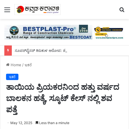
Menu
S
fo
ಸೂಪರ್‌ವೈಸರ್‌ ಕಿರುಕುಳ ಆರೋಪ: ಡೆತ್‌ನೋಟ್‌ ಬರೆದಿಟ್ಟು ಮಹಿಳೆ ಆತ್ಮಹತ್ಯೆ
Home
/
ಇತರೆ
ಇತರೆ
ತಾಯಿಯ ಪ್ರಿಯಕರನಿಂದ ಹತ್ತು ವರ್ಷದ
ಬಾಲಕನ ಹತ್ಯೆ, ಸ್ಕೂಟ್ ಕೇಸ್ ನಲ್ಲಿ ಶವ
ಪತ್ತೆ
May 12, 2025
Less than a minute