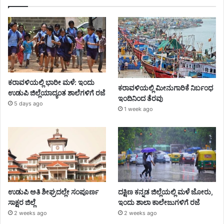
ಕರಾವಳಿಯಲ್ಲಿ ಭಾರೀ ಮಳೆ: ಇಂದು
ಕರಾವಳಿಯಲ್ಲಿ ಮೀನುಗಾರಿಕೆ ನಿರ್ಬಂಧ
ಉಡುಪಿ ಜಿಲ್ಲೆಯಾದ್ಯಂತ ಶಾಲೆಗಳಿಗೆ ರಜೆ
ಇಂದಿನಿಂದ ತೆರವು
5 days ago
1 week ago
ಉಡುಪಿ ಅತಿ ಶೀಘ್ರದಲ್ಲೇ ಸಂಪೂರ್ಣ
ದಕ್ಷಿಣ ಕನ್ನಡ ಜಿಲ್ಲೆಯಲ್ಲಿ ಮಳೆ ಜೋರು,
ಸಾಕ್ಷರ ಜಿಲ್ಲೆ
ಇಂದು ಶಾಲಾ ಕಾಲೇಜುಗಳಿಗೆ ರಜೆ
2 weeks ago
2 weeks ago