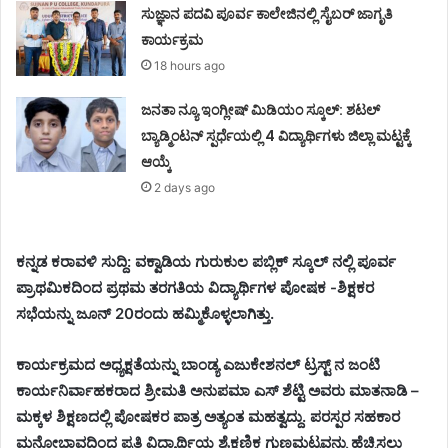
ಸುಜ್ಞಾನ ಪದವಿ ಪೂರ್ವ ಕಾಲೇಜಿನಲ್ಲಿ ಸೈಬರ್ ಜಾಗೃತಿ
ಕಾರ್ಯಕ್ರಮ
18 hours ago
ಜನತಾ ನ್ಯೂ ಇಂಗ್ಲೀಷ್ ಮಿಡಿಯಂ ಸ್ಕೂಲ್: ಶಟಲ್
ಬ್ಯಾಡ್ಮಿಂಟನ್ ಸ್ಪರ್ಧೆಯಲ್ಲಿ 4 ವಿದ್ಯಾರ್ಥಿಗಳು ಜಿಲ್ಲಾ ಮಟ್ಟಕ್ಕೆ
ಆಯ್ಕೆ
2 days ago
ಕನ್ನಡ ಕರಾವಳಿ ಸುದ್ದಿ: ವಕ್ವಾಡಿಯ ಗುರುಕುಲ ಪಬ್ಲಿಕ್ ಸ್ಕೂಲ್ ನಲ್ಲಿ ಪೂರ್ವ
ಪ್ರಾಥಮಿಕದಿಂದ ಪ್ರಥಮ ತರಗತಿಯ ವಿದ್ಯಾರ್ಥಿಗಳ ಪೋಷಕ -ಶಿಕ್ಷಕರ
ಸಭೆಯನ್ನು ಜೂನ್ 20ರಂದು ಹಮ್ಮಿಕೊಳ್ಳಲಾಗಿತ್ತು.
ಕಾರ್ಯಕ್ರಮದ ಅಧ್ಯಕ್ಷತೆಯನ್ನು ಬಾಂಡ್ಯ ಎಜುಕೇಶನಲ್ ಟ್ರಸ್ಟ್ ನ ಜಂಟಿ
ಕಾರ್ಯನಿರ್ವಾಹಕರಾದ ಶ್ರೀಮತಿ ಅನುಪಮಾ ಎಸ್ ಶೆಟ್ಟಿ ಅವರು ಮಾತನಾಡಿ –
ಮಕ್ಕಳ ಶಿಕ್ಷಣದಲ್ಲಿ ಪೋಷಕರ ಪಾತ್ರ ಅತ್ಯಂತ ಮಹತ್ವದ್ದು. ಪರಸ್ಪರ ಸಹಕಾರ
ಮನೋಭಾವದಿಂದ ಪ್ರತಿ ವಿದ್ಯಾರ್ಥಿಯ ಶೈಕ್ಷಣಿಕ ಗುಣಮಟ್ಟವನ್ನು ಹೆಚ್ಚಿಸಲು