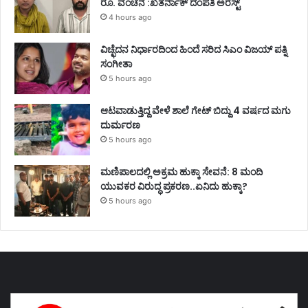
ರೂ. ವಂಚನೆ :ಖತರ್ನಾಕ್ ದಂಪತಿ ಅರೆಸ್ಟ್
4 hours ago
ವಿಚ್ಛೆದನ ನಿರ್ಧಾರದಿಂದ ಹಿಂದೆ ಸರಿದ ಸಿಎಂ ವಿಜಯ್ ಪತ್ನಿ
ಸಂಗೀತಾ
5 hours ago
ಆಟವಾಡುತ್ತಿದ್ದ ವೇಳೆ ಶಾಲೆ ಗೇಟ್ ಬಿದ್ದು 4 ವರ್ಷದ ಮಗು
ದುರ್ಮರಣ
5 hours ago
ಮಣಿಪಾಲದಲ್ಲಿ ಅಕ್ರಮ ಹುಕ್ಕಾ ಸೇವನೆ: 8 ಮಂದಿ
ಯುವಕರ ವಿರುದ್ಧ ಪ್ರಕರಣ..ಏನಿದು ಹುಕ್ಕಾ?
5 hours ago