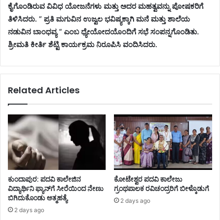
ಕೈಗೊಂಡಿರುವ ವಿವಿಧ ಯೋಜನೆಗಳು ಮತ್ತು ಅದರ ಮಹತ್ವವನ್ನು ಪೋಷಕರಿಗೆ
ತಿಳಿಸಿದರು. “ ಪ್ರತಿ ಮಗುವಿನ ಉಜ್ವಲ ಭವಿಷ್ಯಕ್ಕಾಗಿ ಮನೆ ಮತ್ತು ಶಾಲೆಯ
ನಡುವಿನ ಬಾಂಧವ್ಯ “ ಎಂಬ ಧ್ಯೇಯೋದಯೊಂದಿಗೆ ಸಭೆ ಸಂಪನ್ನಗೊಂಡಿತು.
ಶ್ರೀಮತಿ ಕೀರ್ತಿ ಶೆಟ್ಟಿ ಕಾರ್ಯಕ್ರಮ ನಿರೂಪಿಸಿ ವಂದಿಸಿದರು.
Related Articles
ಕುಂದಾಪುರ: ಪದವಿ ಕಾಲೇಜಿನ
ಕೋಟೇಶ್ವರ ಪದವಿ ಕಾಲೇಜು
ವಿದ್ಯಾರ್ಥಿನಿ ಫ್ಯಾನ್‌ಗೆ ಸೀರೆಯಿಂದ ನೇಣು
ಗ್ರಂಥಪಾಲಕ ರವಿಚಂದ್ರರಿಗೆ ಬೀಳ್ಕೊಡುಗೆ
ಬಿಗಿದುಕೊಂಡು ಆತ್ಮಹತ್ಯೆ
2 days ago
2 days ago