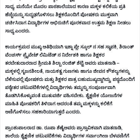
ಸಾಧ್ಯ. ಮನೆಯೇ ಮೊದಲ ಪಾಠಶಾಲೆಯಾದ ಕಾರಣ ಮಕ್ಕಳ ಕಲಿಕೆಯ ಪ್ರತಿ
ಹೆಜ್ಜೆಯನ್ನು ಸುದೃಢಗೊಳಿಸಲು ಶಿಕ್ಷಕರೊಂದಿಗೆ ಪೋಷಕರು ಮುಕ್ತವಾಗಿ
ಚರ್ಚಿಸಿದಾಗ ವಿದ್ಯಾರ್ಥಿಗಳ ಅಭಿರುಚಿಗೆ ಪೂರಕವಾದ ಉತ್ತಮ ಶಿಕ್ಷಣ ನೀಡಲು
ಸಾಧ್ಯ ಎಂದರು.
ಕಾರ್ಯಕ್ರಮದ ಮುಖ್ಯ ಅತಿಥಿಯಾಗಿ ಇಶ್ನಾ ಪ್ಲೇ ಸ್ಕೂಲ್ ನ ಸಹ ಸ್ಥಾಪಕಿ, ಶಿರಾಂತ್
ವೆಂಚರ್ಸ್ ಪ್ರೈವೇಟ್ ಲಿಮಿಟೆಡ್ ನ ನಿರ್ದೇಶಕಿ ಹಾಗೂ ಶಿಕ್ಷಕರ
ತರಬೇತುದಾರರಾದ ಶ್ರೀಮತಿ ಶಿಲ್ಪಾ ರಂಜಿತ್ ಶೆಟ್ಟಿ ಅವರು ಮಾತನಾಡಿ –
ಮಕ್ಕಳಲ್ಲಿ ಸೃಜನಶೀಲತೆ, ನಾಯಕತ್ವ ಗುಣಗಳು ಹಾಗೂ ಜೀವನ ಕೌಶಲ್ಯಗಳನ್ನು
ಬೆಳೆಸುವಲ್ಲಿ ಪೋಷಕರು ಮತ್ತು ಶಿಕ್ಷಕರ ಪಾತ್ರ ಬಹುಮುಖ್ಯದ್ದಾಗಿದ್ದು, ಪಠ್ಯದೊಂದಿಗೆ
ಪಠ್ಯೇತರ ಚಟುವಟಿಕೆಗಳಲ್ಲಿ ವಿದ್ಯಾರ್ಥಿಗಳು ತಮ್ಮನ್ನು ಸಂಪೂರ್ಣವಾಗಿ
ತೊಡಗಿಸಿಕೊಳ್ಳುವಂತೆ ಮುತುವರ್ಜಿ ವಹಿಸಬೇಕು. ಶೈಕ್ಷಣಿಕ ಯೋಜನೆಗಳ
ಮಾಹಿತಿ ಪೋಷಕರಿಗೆ ತಿಳಿದಾಗ ಅದರಂತೆ ತಮ್ಮ ಮಕ್ಕಳನ್ನು ಕಲಿಕೆಗೆ
ಅಣಿಗೊಳಿಸಲು ಸಹಕಾರಿಯಾಗುತ್ತದೆ ಎಂದರು.
ಪ್ರಾಂಶುಪಾಲರಾದ ಡಾ. ರೂಪಾ ಶೆಣೈಅವರು ಪ್ರಾಸ್ತಾವಿಕವಾಗಿ ಮಾತನಾಡಿ,
ಶಾಲೆಯ ಶೈಕ್ಷಣಿಕ ಚಟುವಟಿಕೆಗಳು ವಿದ್ಯಾರ್ಥಿಗಳ ಸರ್ವಾಂಗೀಣ ಬೆಳವಣಿಗೆಗೆ