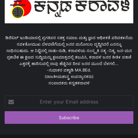
ಡಿಜಿಟಲ್ ಇಂಡಿಯಾದಲ್ಲಿ ಪ್ರಗತಿಪರ ಸಶಕ್ತ ಸಮಾಜ ಮತ್ತು ಜ್ಞಾನ ಆಥಿ೯ಕತೆ ಪರಿವತ೯ನೆಯ
ಸವ೯ತೋಮುಖ ಬೆಳವಣಿಗೆಯಲ್ಲಿ ಜನರ ಮನೋಬಲ ವೃದ್ಧಿಸಿದರೆ ಏನನ್ನೂ
ಸಾಧಿಸಬಹುದು. ಆ ನಿಟ್ಟಿನಲ್ಲಿ ನಾಡು-ನುಡಿ, ಕರಾವಳಿಯ ಸಂಸ್ಕೃತಿ ಸತ್ಯ -ನಿತ್ಯ, ಜನ-ಮನ
ಪ್ರಕಾಶಿತ ಈ ಕ್ಷಣದ ಸುದ್ಧಿಯನ್ನು ಕ್ಷಣಮಾತ್ರದಲ್ಲಿ ತಲುಪಿಸಿ, ಕರಾವಳಿ ಜನರ ಕೀತಿ೯ ಪತಾಕೆ
ಎತ್ತರಕ್ಕೆ ಹಾರಿಸುವಲ್ಲಿ ನಾವು ಹೆಚ್ಚಿಸಿದ ದೀಪ ಜನರ ಮುಂದೆ ಬೆಳಗಲಿ...
-ಸುಧಾಕರ ವಕ್ವಾಡಿ MA.BEd.
(ರಾಜಕೀಯಶಾಸ್ತ್ರ ಉಪನ್ಯಾಸಕರು)
ಸಂಪಾದಕರು ಕನ್ನಡಕರಾವಳಿ
Enter
your
Email
address