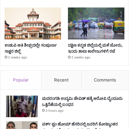
ಉಡುಪಿ ಅತಿ ಶೀಘ್ರದಲ್ಲೇ ಸಂಪೂರ್ಣ
ದಕ್ಷಿಣ ಕನ್ನಡ ಜಿಲ್ಲೆಯಲ್ಲಿ ಮಳೆ ಜೋರು,
ಸಾಕ್ಷರ ಜಿಲ್ಲೆ
ಇಂದು ಶಾಲಾ ಕಾಲೇಜುಗಳಿಗೆ ರಜೆ
2 weeks ago
2 weeks ago
Popular
Recent
Comments
ಮದರಂಗಡಿ ಉದ್ಯಮಿ ಡೇವಿಡ್ ಹತ್ಯೆ ಆರೋಪಿ ಬೈಂದೂರು
ಒತ್ತಿನೆಣೆಯಲ್ಲಿ ಬಂಧನ
3 hours ago
ವರ್ಕ್ ಫ್ರಂ ಹೋಮ್ ಹೆಸರಿನಲ್ಲಿ ಜನರಿಗೆ ಕೋಟ್ಯಾಂತರ