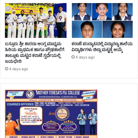
ಬಸ್ರೂರು ಶ್ರೀ ಶಾರದಾ ಆಂಗ್ಲ ಮಾಧ್ಯಮ
ಕರಾಟೆ ಪಂದ್ಯಾಟದಲ್ಲಿ ವಿದ್ಯಾರಣ್ಯ ಶಾಲೆಯ
ಹಿರಿಯ ಪ್ರಾಥಮಿಕ ಹಾಗೂ ಪ್ರೌಢಶಾಲೆಗೆ
ವಿದ್ಯಾರ್ಥಿಗಳು ಜಿಲ್ಲಾ ಮಟ್ಟಕ್ಕೆ ಆಯ್ಕೆ
ತಾಲ್ಲೂಕು ಮಟ್ಟದ ಕರಾಟೆ ಸ್ಪರ್ಧೆಯಲ್ಲಿ
4 days ago
ಜಯಭೇರಿ
4 days ago