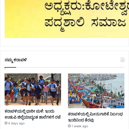
ನಮ್ಮ ಕರಾವಳಿ
ಕರಾವಳಿಯಲ್ಲಿ ಭಾರೀ ಮಳೆ: ಇಂದು
ಕರಾವಳಿಯಲ್ಲಿ ಮೀನುಗಾರಿಕೆ ನಿರ್ಬಂಧ
ಉಡುಪಿ ಜಿಲ್ಲೆಯಾದ್ಯಂತ ಶಾಲೆಗಳಿಗೆ ರಜೆ
ಇಂದಿನಿಂದ ತೆರವು
4 days ago
1 week ago