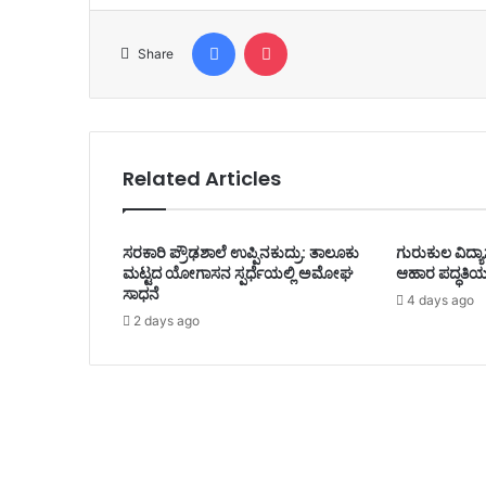
Facebook
Pocket
Share
Related Articles
ಸರಕಾರಿ ಪ್ರೌಢಶಾಲೆ ಉಪ್ಪಿನಕುದ್ರು: ತಾಲೂಕು
ಗುರುಕುಲ ವಿದ್ಯಾ
ಮಟ್ಟದ ಯೋಗಾಸನ ಸ್ಪರ್ಧೆಯಲ್ಲಿ ಅಮೋಘ
ಆಹಾರ ಪದ್ಧತಿಯ
ಸಾಧನೆ
4 days ago
2 days ago