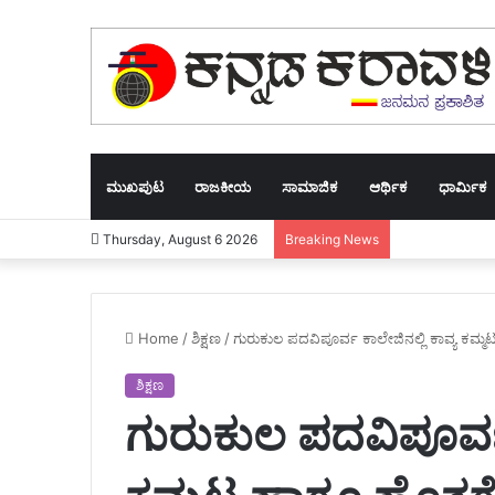
ಮುಖಪುಟ
ರಾಜಕೀಯ
ಸಾಮಾಜಿಕ
ಆರ್ಥಿಕ
ಧಾರ್ಮಿಕ
Thursday, August 6 2026
Breaking News
Home
/
ಶಿಕ್ಷಣ
/
ಗುರುಕುಲ ಪದವಿಪೂರ್ವ ಕಾಲೇಜಿನಲ್ಲಿ ಕಾವ್ಯ ಕಮ್
ಶಿಕ್ಷಣ
ಗುರುಕುಲ ಪದವಿಪೂರ್ವ 