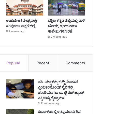
ಉಡುಪಿ ಅತಿ ಶೀಘ್ರದಲ್ಲೇ
ದಕ್ಷಿಣ ಕನ್ನಡ ಜಿಲ್ಲೆಯಲ್ಲಿ ಮಳೆ
ಸಂಪೂರ್ಣ ಸಾಕ್ಷರ ಜಿಲ್ಲೆ
ಜೋರು, ಇಂದು ಶಾಲಾ
ಕಾಲೇಜುಗಳಿಗೆ ರಜೆ
2 weeks ago
2 weeks ago
Popular
Recent
Comments
ಪತಿ- ಮಕ್ಕಳನ್ನು ಬಿಟ್ಟು ವಿವಾಹಿತೆ
ಪ್ರಿಯಕರನೊಂದಿಗೆ ರೈಲಿನಲ್ಲಿ
ಪರಾರಿಯಾಗಲು ಯತ್ನ! ರೆಡ್ ಹ್ಯಾಂಡ್
ಸಿಕ್ಕಿ ಬಿದ್ದು ಹೈಡ್ರಾಮಾ!
21 minutes ago
ಕರಾವಳಿಯಲ್ಲಿ ಇನ್ನೂ ಮೂರು ದಿನ