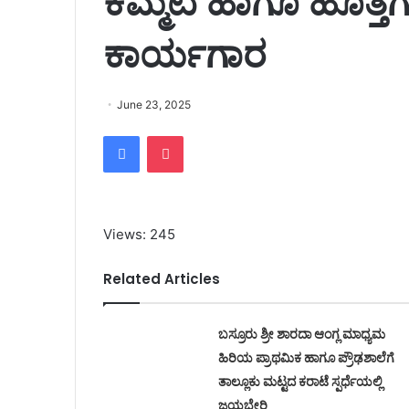
ಕಮ್ಮಟ ಹಾಗೂ ಹೊತ್ತಗ
ಕಾರ್ಯಗಾರ
June 23, 2025
Facebook
Pocket
Views: 245
Related Articles
ಬಸ್ರೂರು ಶ್ರೀ ಶಾರದಾ ಆಂಗ್ಲ ಮಾಧ್ಯಮ
ಹಿರಿಯ ಪ್ರಾಥಮಿಕ ಹಾಗೂ ಪ್ರೌಢಶಾಲೆಗೆ
ತಾಲ್ಲೂಕು ಮಟ್ಟದ ಕರಾಟೆ ಸ್ಪರ್ಧೆಯಲ್ಲಿ
ಜಯಭೇರಿ