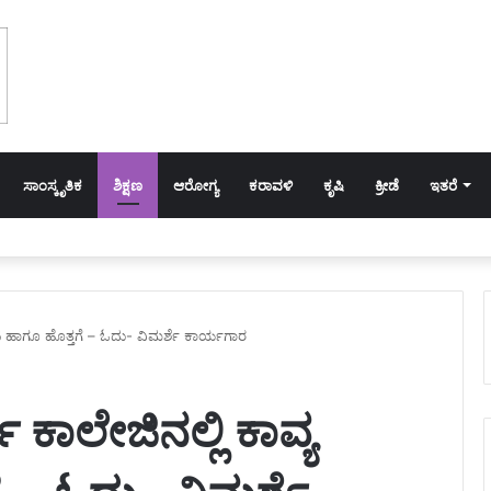
ಸಾಂಸ್ಕೃತಿಕ
ಶಿಕ್ಷಣ
ಆರೋಗ್ಯ
ಕರಾವಳಿ
ಕೃಷಿ
ಕ್ರೀಡೆ
ಇತರೆ
ಮಟ ಹಾಗೂ ಹೊತ್ತಗೆ – ಓದು- ವಿಮರ್ಶೆ ಕಾರ್ಯಗಾರ
ಕಾಲೇಜಿನಲ್ಲಿ ಕಾವ್ಯ