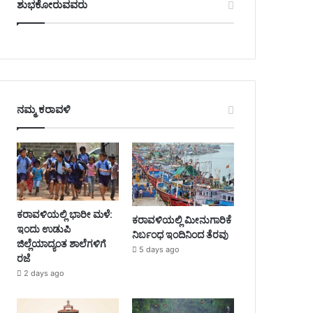
ಶುಭಕೋರುವವರು
ನಮ್ಮ ಕರಾವಳಿ
ಕರಾವಳಿಯಲ್ಲಿ ಭಾರೀ ಮಳೆ:
ಕರಾವಳಿಯಲ್ಲಿ ಮೀನುಗಾರಿಕೆ
ಇಂದು ಉಡುಪಿ
ನಿರ್ಬಂಧ ಇಂದಿನಿಂದ ತೆರವು
ಜಿಲ್ಲೆಯಾದ್ಯಂತ ಶಾಲೆಗಳಿಗೆ
5 days ago
ರಜೆ
2 days ago