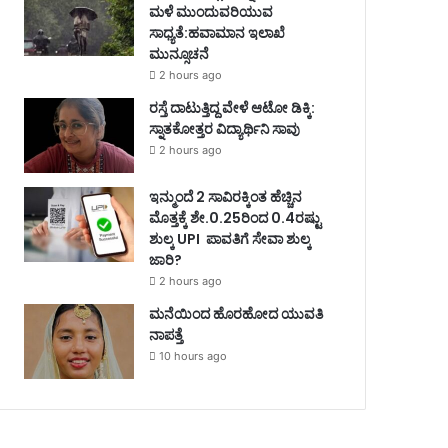
ಮಳೆ ಮುಂದುವರಿಯುವ
ಸಾಧ್ಯತೆ:ಹವಾಮಾನ ಇಲಾಖೆ
ಮುನ್ಸೂಚನೆ
2 hours ago
ರಸ್ತೆ ದಾಟುತ್ತಿದ್ದ ವೇಳೆ ಆಟೋ ಡಿಕ್ಕಿ:
ಸ್ನಾತಕೋತ್ತರ ವಿದ್ಯಾರ್ಥಿನಿ ಸಾವು
2 hours ago
ಇನ್ಮುಂದೆ 2 ಸಾವಿರಕ್ಕಿಂತ ಹೆಚ್ಚಿನ
ಮೊತ್ತಕ್ಕೆ ಶೇ.0.25ರಿಂದ 0.4ರಷ್ಟು
ಶುಲ್ಕ UPI ಪಾವತಿಗೆ ಸೇವಾ ಶುಲ್ಕ
ಜಾರಿ?
2 hours ago
ಮನೆಯಿಂದ ಹೊರಹೋದ ಯುವತಿ
ನಾಪತ್ತೆ
10 hours ago