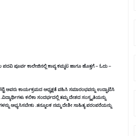
ಲ ಪದವಿ ಪೂರ್ವ ಕಾಲೇಜಿನಲ್ಲಿ ಕಾವ್ಯ ಕಮ್ಮಟ ಹಾಗೂ ಹೊತ್ತಗೆ – ಓದು –
 ಶೆಟ್ಟಿ ಅವರು ಕಾರ್ಯಕ್ರಮದ ಅಧ್ಯಕ್ಷತೆ ವಹಿಸಿ ಸಮಾರಂಭವನ್ನು ಉದ್ಘಾಟಿಸಿ
.ವಿದ್ಯಾರ್ಥಿಗಳು ಕಲಿಕಾ ಸಂದರ್ಭದಲ್ಲಿ ತಮ್ಮ ದೇಶದ ಸಂಸ್ಕೃತಿಯನ್ನು
ನ್ನು ಅಭ್ಯಸಿಸಬೇಕು .ತನ್ಮೂಲಕ ನಮ್ಮ ದೇಶೀ ಸಾಹಿತ್ಯ ಪರಂಪರೆಯನ್ನು