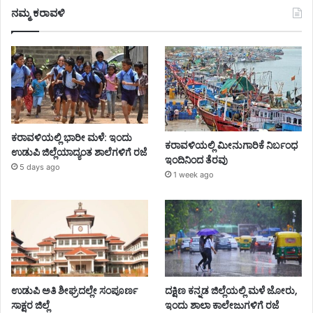
ನಮ್ಮ ಕರಾವಳಿ
ಕರಾವಳಿಯಲ್ಲಿ ಭಾರೀ ಮಳೆ: ಇಂದು
ಕರಾವಳಿಯಲ್ಲಿ ಮೀನುಗಾರಿಕೆ ನಿರ್ಬಂಧ
ಉಡುಪಿ ಜಿಲ್ಲೆಯಾದ್ಯಂತ ಶಾಲೆಗಳಿಗೆ ರಜೆ
ಇಂದಿನಿಂದ ತೆರವು
5 days ago
1 week ago
ಉಡುಪಿ ಅತಿ ಶೀಘ್ರದಲ್ಲೇ ಸಂಪೂರ್ಣ
ದಕ್ಷಿಣ ಕನ್ನಡ ಜಿಲ್ಲೆಯಲ್ಲಿ ಮಳೆ ಜೋರು,
ಸಾಕ್ಷರ ಜಿಲ್ಲೆ
ಇಂದು ಶಾಲಾ ಕಾಲೇಜುಗಳಿಗೆ ರಜೆ