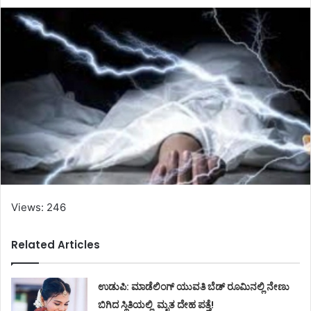
Views: 246
Related Articles
ಉಡುಪಿ: ಮಾಡೆಲಿಂಗ್ ಯುವತಿ ಬೆಡ್ ರೂಮಿನಲ್ಲಿ ನೇಣು
ಬಿಗಿದ ಸ್ಥಿತಿಯಲ್ಲಿ ಮೃತ ದೇಹ ಪತ್ತೆ!