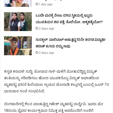
1 day ago
ಒಂದೇ ಮರಕ್ಕೆ ನೇಣು ಬಿಗಿದ ಸ್ಥಿತಿಯಲ್ಲಿ ಇಬ್ಬರು
ಯುವತಿಯರ ಶವ ಪತ್ತೆ: ಕೊಲೆಯೋ..ಆತ್ಮಹತ್ಯೆಯೋ!?
2 days ago
ಸುರತ್ಕಲ್: ವಾಲಿಬಾಲ್ ಆಡುತ್ತಿದ್ದ 10ನೇ ತರಗತಿ ವಿದ್ಯಾರ್ಥಿ
ಹಠಾತ್ ಕುಸಿದು ಬಿದ್ದು ಸಾವು
2 days ago
ಕನ್ನಡ ಕರಾವಳಿ ಸುದ್ದಿ: ಜೋರಾದ ಗಾಳಿ-ಮಳೆಗೆ ಜೋತುಬಿದ್ದಿದ್ದ ವಿದ್ಯುತ್
ತಂತಿಯನ್ನು ಸರಿಪಡಿಸಲು ಹೋದ ಯುವಕನೊಬ್ಬ ವಿದ್ಯುತ್ ಆಘಾತದಿಂದ
ಮೃತಪಟ್ಟ ಘಟನೆ ಹಿಲಿಯಾಣ ಗ್ರಾಮದ ಚೋರಾಡಿ ಕಲ್ಲುಗದ್ದೆ ಎಂಬಲ್ಲಿ ಜೂನ್ 7ರ
ಭಾನುವಾರ ಸಂಜೆ ಸಂಭವಿಸಿದೆ.
ಬೆಂಗಳೂರಿನಲ್ಲಿ ಕೆಲಸ ಮಾಡುತ್ತಿದ್ದ ಗಣೇಶ್ ಮೃತಪಟ್ಟ ದುರ್ದೈವಿ. ಇವರು ಮೇ
18ರಂದು ದೈವದ ಕಾರ್ಯಕ್ರಮದ ನಿಮಿತ್ತ ಪತ್ನಿ ಅವರೊಂದಿಗೆ ಊರಿಗೆ