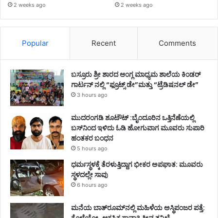
2 weeks ago
2 weeks ago
Popular
Recent
Comments
ಬಸ್ರೂರು ಶ್ರೀ ಶಾರದ ಆಂಗ್ಲ ಮಾಧ್ಯಮ ಶಾಲೆಯ ಕಿಂಡರ್
ಗಾರ್ಟನ್ ನಲ್ಲಿ “ಫ್ರೂಟ್ಸ್ ಡೇ”ಮತ್ತು “ಟ್ರೆಡಿಷನಲ್ ಡೇ”
3 hours ago
ಮುದರಂಗಡಿ ಶೂಟೌಟ್ :ಬೈಂದೂರಿನ ಒತ್ತಿನೆಣೆಯಲ್ಲಿ
ಬಸ್‌ನಿಂದ ಇಳಿದು ಓಡಿ ಹೋಗುವಾಗ ಮೂವರು ಸುಪಾರಿ
ಹಂತಕರ ಬಂಧನ
5 hours ago
ಧರ್ಮಸ್ಥಳಕ್ಕೆ ತೆರಳುತ್ತಿದ್ದಾಗ ಭೀಕರ ಅಪಘಾತ: ಮೂವರು
ಸ್ಥಳದಲ್ಲೇ ಸಾವು
6 hours ago
ಮನೆಯ ಬಾತ್‌ರೂಮ್‌ನಲ್ಲಿ ಮಹಿಳೆಯ ಅಸ್ಥಿಪಂಜರ ಪತ್ತೆ:
ಕೊಲೆಯೋ..ಆಕಸ್ಮಿಕ ಸಾವಾ? ತೀವ್ರ ತನಿಖೆ