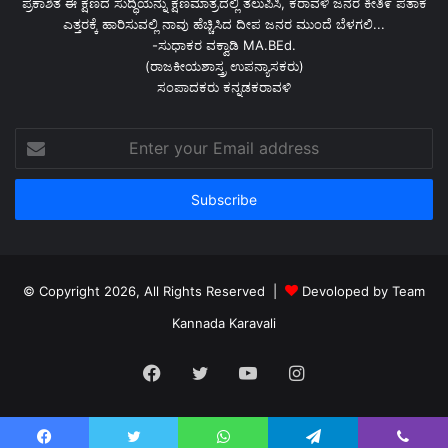
ಪ್ರಕಾಶಿತ ಈ ಕ್ಷಣದ ಸುದ್ಧಿಯನ್ನು ಕ್ಷಣಮಾತ್ರದಲ್ಲಿ ತಲುಪಿಸಿ, ಕರಾವಳಿ ಜನರ ಕೀತಿ೯ ಪತಾಕೆ
ಎತ್ತರಕ್ಕೆ ಹಾರಿಸುವಲ್ಲಿ ನಾವು ಹೆಚ್ಚಿಸಿದ ದೀಪ ಜನರ ಮುಂದೆ ಬೆಳಗಲಿ...
-ಸುಧಾಕರ ವಕ್ವಾಡಿ MA.BEd.
(ರಾಜಕೀಯಶಾಸ್ತ್ರ ಉಪನ್ಯಾಸಕರು)
ಸಂಪಾದಕರು ಕನ್ನಡಕರಾವಳಿ
Enter
your
Email
address
© Copyright 2026, All Rights Reserved |
Devoloped by Team
Kannada Karavali
Facebook
Twitter
YouTube
Instagram