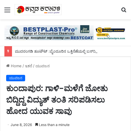
Menu
S
fo
ಮುದರಂಗಡಿ ಶೂಟೌಟ್ :ಬೈಂದೂರಿನ ಒತ್ತಿನೆಣೆಯಲ್ಲಿ ಬಸ್‌ನಿಂದ ಇಳಿದು ಓಡಿ ಹೋಗುವಾಗ ಮೂವರು ಸುಪಾರಿ ಹಂತಕರ ಬಂಧನ
Home
/
ಇತರೆ
/
ಯುವಜನ
ಯುವಜನ
ಕುಂದಾಪುರ: ಗಾಳಿ-ಮಳೆಗೆ ಜೋತು
ಬಿದ್ದಿದ್ದ ವಿದ್ಯುತ್ ತಂತಿ ಸರಿಪಡಿಸಲು
ಹೋದ ಯುವಕ ಸಾವು
June 8, 2026
Less than a minute