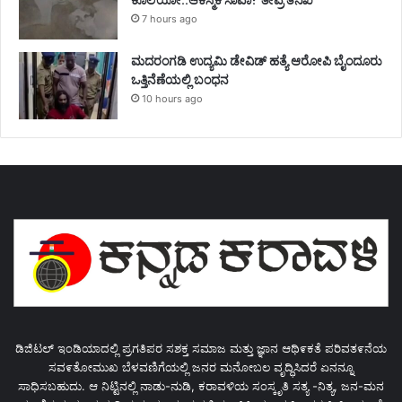
7 hours ago
ಮದರಂಗಡಿ ಉದ್ಯಮಿ ಡೇವಿಡ್ ಹತ್ಯೆ ಆರೋಪಿ ಬೈಂದೂರು
ಒತ್ತಿನೆಣೆಯಲ್ಲಿ ಬಂಧನ
10 hours ago
ಡಿಜಿಟಲ್ ಇಂಡಿಯಾದಲ್ಲಿ ಪ್ರಗತಿಪರ ಸಶಕ್ತ ಸಮಾಜ ಮತ್ತು ಜ್ಞಾನ ಆಥಿ೯ಕತೆ ಪರಿವತ೯ನೆಯ
ಸವ೯ತೋಮುಖ ಬೆಳವಣಿಗೆಯಲ್ಲಿ ಜನರ ಮನೋಬಲ ವೃದ್ಧಿಸಿದರೆ ಏನನ್ನೂ
ಸಾಧಿಸಬಹುದು. ಆ ನಿಟ್ಟಿನಲ್ಲಿ ನಾಡು-ನುಡಿ, ಕರಾವಳಿಯ ಸಂಸ್ಕೃತಿ ಸತ್ಯ -ನಿತ್ಯ, ಜನ-ಮನ