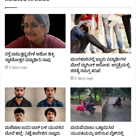
ರಸ್ತೆ ದಾಟುತ್ತಿದ್ದ ವೇಳೆ ಆಟೋ ಡಿಕ್ಕಿ:
ಮಂಗಳೂರಿನಲ್ಲಿ ಇಬ್ಬರು ವಿದ್ಯಾರ್ಥಿಗಳ
ಸ್ನಾತಕೋತ್ತರ ವಿದ್ಯಾರ್ಥಿನಿ ಸಾವು
ಮೇಲೆ ರ್‍ಯಾಗಿಂಗ್ ಆರೋಪ: ಆಸ್ಪತ್ರೆಯಲ್ಲಿ
2 days ago
ಚಿಕಿತ್ಸೆ,ಸಮಗ್ರ ತನಿಖೆ
3 days ago
ಮಣಿಪಾಲ ಜನನಿ ಬಾರ್‌ ಬಳಿ ಯುವಕನ
ಮದುವೆಯಾಲು ಒತ್ತಾಯಿಸಿದ
ಮೇಲೆ ಹಲ್ಲೆ : ನಿಟ್ಟೆ ಕಾಲೇಜಿನ ನಾಲ್ವರು
ಯುವತಿಯನ್ನು ಚಲಿಸುವ ಬೈಕ್‌ನಲ್ಲಿ