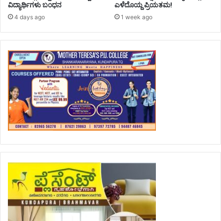
ವಿದ್ಯಾರ್ಥಿಗಳು ಬಂಧನ
ಎಳೆದೊಯ್ದ ಪ್ರಿಯತಮ!
4 days ago
1 week ago