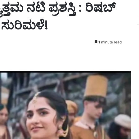
ುತ್ತಮ ನಟಿ ಪ್ರಶಸ್ತಿ : ರಿಷಬ್
ಗಳ ಸುರಿಮಳೆ!
1 minute read