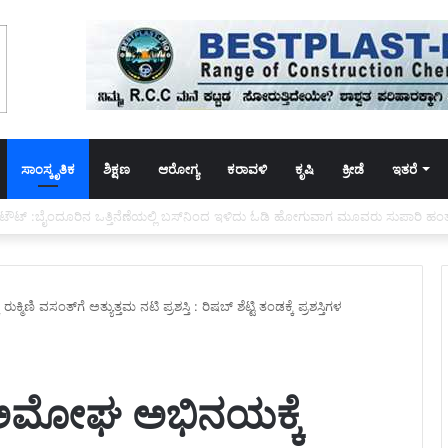
ಸಾಂಸ್ಕೃತಿಕ
ಶಿಕ್ಷಣ
ಆರೋಗ್ಯ
ಕರಾವಳಿ
ಕೃಷಿ
ಕ್ರೀಡೆ
ಇತರೆ
ೆರಳುತ್ತಿದ್ದಾಗ ಭೀಕರ ಅಪಘಾತ: ಮೂವರು ಸ್ಥಳದಲ್ಲೇ ಸಾವು
ಣಿ ವಸಂತ್‌ಗೆ ಅತ್ಯುತ್ತಮ ನಟಿ ಪ್ರಶಸ್ತಿ : ರಿಷಬ್ ಶೆಟ್ಟಿ ತಂಡಕ್ಕೆ ಪ್ರಶಸ್ತಿಗಳ
’ ಅಮೋಘ ಅಭಿನಯಕ್ಕೆ