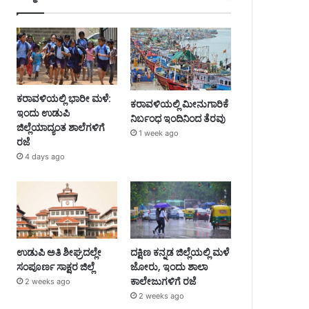
ಕರಾವಳಿಯಲ್ಲಿ ಭಾರೀ ಮಳೆ:
ಕರಾವಳಿಯಲ್ಲಿ ಮೀನುಗಾರಿಕೆ
ಇಂದು ಉಡುಪಿ
ನಿರ್ಬಂಧ ಇಂದಿನಿಂದ ತೆರವು
ಜಿಲ್ಲೆಯಾದ್ಯಂತ ಶಾಲೆಗಳಿಗೆ
1 week ago
ರಜೆ
4 days ago
ಉಡುಪಿ ಅತಿ ಶೀಘ್ರದಲ್ಲೇ
ದಕ್ಷಿಣ ಕನ್ನಡ ಜಿಲ್ಲೆಯಲ್ಲಿ ಮಳೆ
ಸಂಪೂರ್ಣ ಸಾಕ್ಷರ ಜಿಲ್ಲೆ
ಜೋರು, ಇಂದು ಶಾಲಾ
ಕಾಲೇಜುಗಳಿಗೆ ರಜೆ
2 weeks ago
2 weeks ago