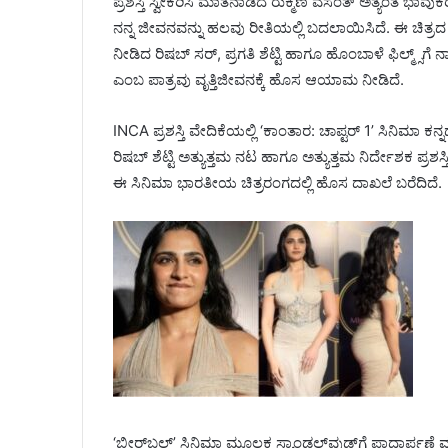
ಪ್ರಶಸ್ತಿ ಸ್ವೀಕರಿಸಿ ಮಾತನಾಡಿದ ರುಕ್ಮಿಣಿ ವಸಂತ್ ಅತ್ಯಂತ 
ನನ್ನ ಜೀವನವನ್ನು ಹಲವು ರೀತಿಯಲ್ಲಿ ಬದಲಾಯಿಸಿದೆ. ಈ ಚಿತ್
ನೀಡಿದ ರಿಷಬ್ ಸರ್, ಪ್ರಗತಿ ಶೆಟ್ಟಿ ಹಾಗೂ ಹೊಂಬಾಳೆ ಫಿಲ್ಮ್ಸ್‌ಗ
ಎಂಬ ಪಾತ್ರವು ವೃತ್ತಿಜೀವನಕ್ಕೆ ಹೊಸ ಆಯಾಮ ನೀಡಿದೆ.
INCA ಪ್ರಶಸ್ತಿ ವೇದಿಕೆಯಲ್ಲಿ ‘ಕಾಂತಾರ: ಚಾಪ್ಟರ್ 1’ ಸಿನಿಮಾ ಕನ್ನಡ
ರಿಷಬ್ ಶೆಟ್ಟಿ ಅತ್ಯುತ್ತಮ ನಟ ಹಾಗೂ ಅತ್ಯುತ್ತಮ ನಿರ್ದೇಶಕ ಪ್ರಶಸ್
ಈ ಸಿನಿಮಾ ಭಾರತೀಯ ಚಿತ್ರರಂಗದಲ್ಲಿ ಹೊಸ ದಾಖಲೆ ಬರೆದಿದೆ.
‘ಬೀರ್‌ಬಲ್’ ಸಿನಿಮಾ ಮೂಲಕ ಸ್ಯಾಂಡಲ್‌ವುಡ್‌ಗೆ ಪಾದಾರ್ಪಣೆ