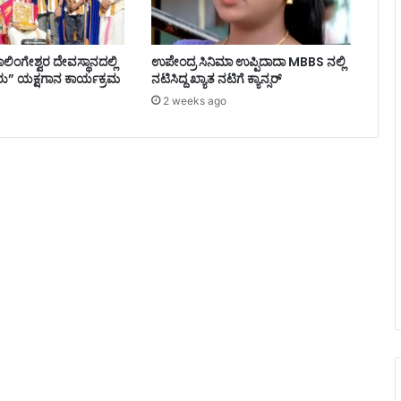
ಾಲಿಂಗೇಶ್ವರ ದೇವಸ್ಥಾನದಲ್ಲಿ
ಉಪೇಂದ್ರ ಸಿನಿಮಾ ಉಪ್ಪಿದಾದಾ MBBS ನಲ್ಲಿ
ು” ಯಕ್ಷಗಾನ ಕಾರ್ಯಕ್ರಮ
ನಟಿಸಿದ್ದ ಖ್ಯಾತ ನಟಿಗೆ ಕ್ಯಾನ್ಸರ್
2 weeks ago