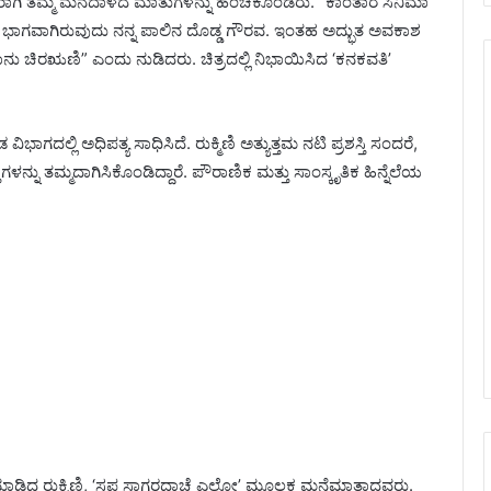
ಭಾವುಕರಾಗಿ ತಮ್ಮ ಮನದಾಳದ ಮಾತುಗಳನ್ನು ಹಂಚಿಕೊಂಡರು. “ಕಾಂತಾರ ಸಿನಿಮಾ
ರದ ಭಾಗವಾಗಿರುವುದು ನನ್ನ ಪಾಲಿನ ದೊಡ್ಡ ಗೌರವ. ಇಂತಹ ಅದ್ಭುತ ಅವಕಾಶ
ೆ ನಾನು ಚಿರಋಣಿ” ಎಂದು ನುಡಿದರು. ಚಿತ್ರದಲ್ಲಿ ನಿಭಾಯಿಸಿದ ‘ಕನಕವತಿ’
 ವಿಭಾಗದಲ್ಲಿ ಅಧಿಪತ್ಯ ಸಾಧಿಸಿದೆ. ರುಕ್ಮಿಣಿ ಅತ್ಯುತ್ತಮ ನಟಿ ಪ್ರಶಸ್ತಿ ಸಂದರೆ,
ತಿಗಳನ್ನು ತಮ್ಮದಾಗಿಸಿಕೊಂಡಿದ್ದಾರೆ. ಪೌರಾಣಿಕ ಮತ್ತು ಸಾಂಸ್ಕೃತಿಕ ಹಿನ್ನೆಲೆಯ
 ಮಾಡಿದ ರುಕ್ಮಿಣಿ, ‘ಸಪ್ತ ಸಾಗರದಾಚೆ ಎಲ್ಲೋ’ ಮೂಲಕ ಮನೆಮಾತಾದವರು.