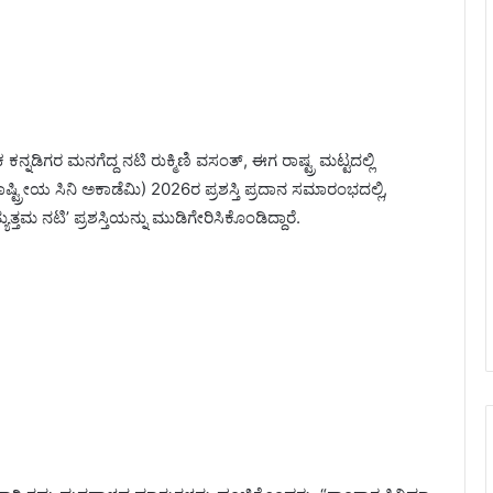
ನ್ನಡಿಗರ ಮನಗೆದ್ದ ನಟಿ ರುಕ್ಮಿಣಿ ವಸಂತ್, ಈಗ ರಾಷ್ಟ್ರ ಮಟ್ಟದಲ್ಲಿ
 ರಾಷ್ಟ್ರೀಯ ಸಿನಿ ಅಕಾಡೆಮಿ) 2026ರ ಪ್ರಶಸ್ತಿ ಪ್ರದಾನ ಸಮಾರಂಭದಲ್ಲಿ,
ತಮ ನಟಿ’ ಪ್ರಶಸ್ತಿಯನ್ನು ಮುಡಿಗೇರಿಸಿಕೊಂಡಿದ್ದಾರೆ.