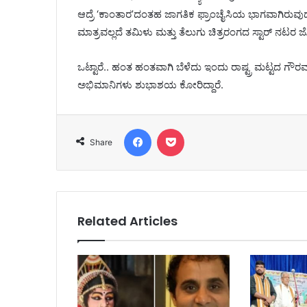
ಆದ್ರೆ ‘ಕಾಂತಾರ’ದಂತಹ ಜಾಗತಿಕ ಫ್ರಾಂಚೈಸಿಯ ಭಾಗವಾಗಿರುವುದು ಪ್
ಮಾತ್ರವಲ್ಲದೆ ತಮಿಳು ಮತ್ತು ತೆಲುಗು ಚಿತ್ರರಂಗದ ಸ್ಟಾರ್ ನಟರ ಜೊ
ಒಟ್ಟಾರೆ.. ಹಂತ ಹಂತವಾಗಿ ಬೆಳೆದು ಇಂದು ರಾಷ್ಟ್ರ ಮಟ್ಟದ ಗೌರವಕ
ಅಭಿಮಾನಿಗಳು ಶುಭಾಶಯ ಕೋರಿದ್ದಾರೆ.
Facebook
Pocket
Share
Related Articles