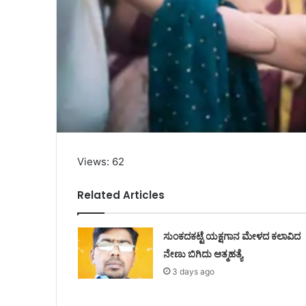
Views: 62
Related Articles
ಸುಂಕದಕಟ್ಟೆ ಯಕ್ಷಗಾನ ಮೇಳದ ಕಲಾವಿದ
ನೇಣು ಬಿಗಿದು ಆತ್ಮಹತ್ಯೆ
3 days ago