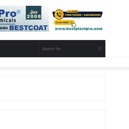
Search
for