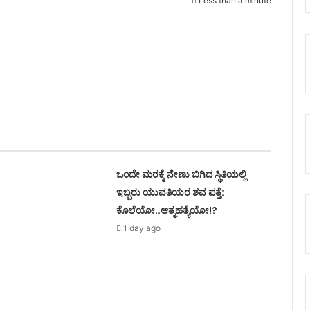
Less than a minute
ಒಂದೇ ಮರಕ್ಕೆ ನೇಣು ಬಿಗಿದ ಸ್ಥಿತಿಯಲ್ಲಿ
ಇಬ್ಬರು ಯುವತಿಯರ ಶವ ಪತ್ತೆ:
ಕೊಲೆಯೋ..ಆತ್ಮಹತ್ಯೆಯೋ!?
1 day ago