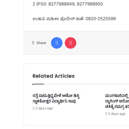
2 (PSI): 8277988949, 8277988950
ಉಡುಪಿ ಮಹಿಳಾ ಪೊಲೀಸ್ ಠಾಣೆ: 0820-2525599
Facebook
Pocket
Share
Related Articles
ರಸ್ತೆ ದಾಟುತ್ತಿದ್ದ ವೇಳೆ ಆಟೋ ಡಿಕ್ಕಿ:
ಮಂಗಳೂರಿನಲ್ಲಿ ಇ
ಸ್ನಾತಕೋತ್ತರ ವಿದ್ಯಾರ್ಥಿನಿ ಸಾವು
ರ್‍ಯಾಗಿಂಗ್ ಆರೋಪ
ಚಿಕಿತ್ಸೆ,ಸಮಗ್ರ ತ
2 days ago
2 days ago