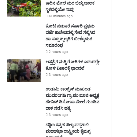
ಕಾರಿನ ಮೇಲೆ ಮರ ಬಿದ್ದು ಚಾಲಕ
ಸ್ಥಳದಲ್ಲಿಯೇ ಸಾವು
41 minutes ago
ಕೋಟ ಪಡುಕರೆ ಸರ್ಕಾರಿ ಪ್ರಥಮ
ದರ್ಜೆ ಕಾಲೇಜಿನಲ್ಲಿ ಸೇವೆ ಸಲ್ಲಿಸಿದ
ಡಾ.ಸುಬ್ರಹ್ಮಣ್ಯರಿಗೆ ಬೀಳ್ಕೊಡುಗೆ
ಸಮಾರಂಭ
2 hours ago
ಆಸ್ಪತ್ರೆಗೆ ನುಗ್ಗಿ ರೋಗಿಗಳ ಎದುರಲ್ಲೇ
ಕೋಳಿ ವಿಚಾರಕ್ಕೆ ಧಾಂದಲೆ!
3 hours ago
ಉಡುಪಿ: ಕಾಂಗ್ರೆಸ್‌ ಮುಖಂಡ
ಮುದರಂಗಡಿ ಗ್ರಾ.ಪಂ ಮಾಜಿ ಅಧ್ಯಕ್ಷ
ಡೇವಿಡ್‌ ಡಿಸೋಜಾ ಮೇಲೆ ಗುಂಡಿನ
ದಾಳಿ ನಡೆಸಿ ಹತ್ಯೆ
3 hours ago
ದಕ್ಷಿಣ ಕನ್ನಡ ಜಿಲ್ಲಾ ಪದ್ಮಶಾಲಿ
ಮಹಾಸಭಾ ರಾಷ್ಟ್ರೀಯ ಕೈಮಗ್ಗ