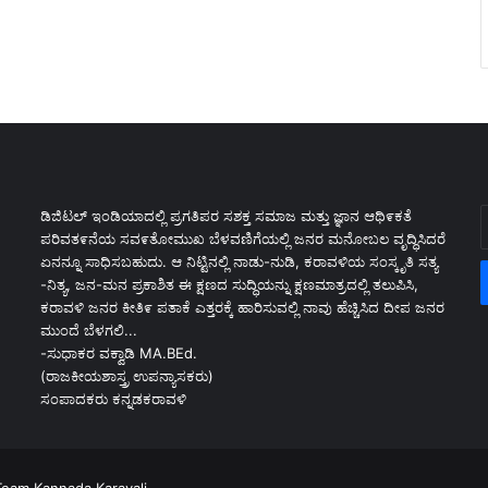
E
ಡಿಜಿಟಲ್ ಇಂಡಿಯಾದಲ್ಲಿ ಪ್ರಗತಿಪರ ಸಶಕ್ತ ಸಮಾಜ ಮತ್ತು ಜ್ಞಾನ ಆಥಿ೯ಕತೆ
y
ಪರಿವತ೯ನೆಯ ಸವ೯ತೋಮುಖ ಬೆಳವಣಿಗೆಯಲ್ಲಿ ಜನರ ಮನೋಬಲ ವೃದ್ಧಿಸಿದರೆ
E
ಏನನ್ನೂ ಸಾಧಿಸಬಹುದು. ಆ ನಿಟ್ಟಿನಲ್ಲಿ ನಾಡು-ನುಡಿ, ಕರಾವಳಿಯ ಸಂಸ್ಕೃತಿ ಸತ್ಯ
a
-ನಿತ್ಯ, ಜನ-ಮನ ಪ್ರಕಾಶಿತ ಈ ಕ್ಷಣದ ಸುದ್ಧಿಯನ್ನು ಕ್ಷಣಮಾತ್ರದಲ್ಲಿ ತಲುಪಿಸಿ,
ಕರಾವಳಿ ಜನರ ಕೀತಿ೯ ಪತಾಕೆ ಎತ್ತರಕ್ಕೆ ಹಾರಿಸುವಲ್ಲಿ ನಾವು ಹೆಚ್ಚಿಸಿದ ದೀಪ ಜನರ
ಮುಂದೆ ಬೆಳಗಲಿ...
-ಸುಧಾಕರ ವಕ್ವಾಡಿ MA.BEd.
(ರಾಜಕೀಯಶಾಸ್ತ್ರ ಉಪನ್ಯಾಸಕರು)
ಸಂಪಾದಕರು ಕನ್ನಡಕರಾವಳಿ