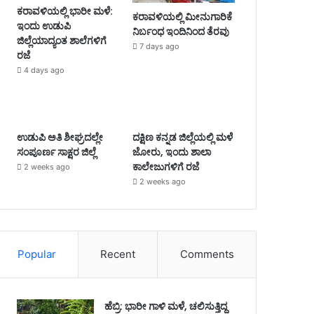
ಕರಾವಳಿಯಲ್ಲಿ ಭಾರೀ ಮಳೆ:
ಕರಾವಳಿಯಲ್ಲಿ ಮೀನುಗಾರಿಕೆ
ಇಂದು ಉಡುಪಿ
ನಿರ್ಬಂಧ ಇಂದಿನಿಂದ ತೆರವು
ಜಿಲ್ಲೆಯಾದ್ಯಂತ ಶಾಲೆಗಳಿಗೆ
7 days ago
ರಜೆ
4 days ago
ಉಡುಪಿ ಅತಿ ಶೀಘ್ರದಲ್ಲೇ
ದಕ್ಷಿಣ ಕನ್ನಡ ಜಿಲ್ಲೆಯಲ್ಲಿ ಮಳೆ
ಸಂಪೂರ್ಣ ಸಾಕ್ಷರ ಜಿಲ್ಲೆ
ಜೋರು, ಇಂದು ಶಾಲಾ
ಕಾಲೇಜುಗಳಿಗೆ ರಜೆ
2 weeks ago
2 weeks ago
Popular
Recent
Comments
ಹೆಬ್ರಿ: ಭಾರೀ ಗಾಳಿ ಮಳೆ, ಚಲಿಸುತ್ತಿದ್ದ