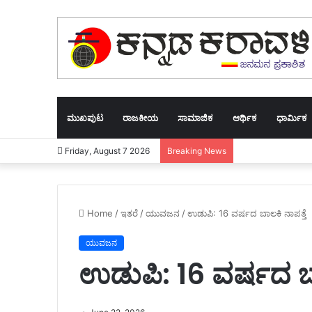
ಮುಖಪುಟ
ರಾಜಕೀಯ
ಸಾಮಾಜಿಕ
ಆರ್ಥಿಕ
ಧಾರ್ಮಿಕ
Friday, August 7 2026
Breaking News
Home
/
ಇತರೆ
/
ಯುವಜನ
/
ಉಡುಪಿ: 16 ವರ್ಷದ ಬಾಲಕಿ ನಾಪತ್ತೆ
ಯುವಜನ
ಉಡುಪಿ: 16 ವರ್ಷದ ಬಾ