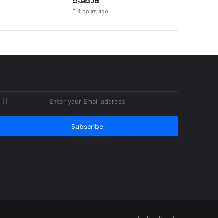
ದಿನಾಚರಣೆ
4 hours ago
nter
our
mail
ddress
Facebook
Twitter
YouTube
Instagram