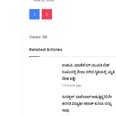
June 22, 2026
Facebook
Pocket
Views: 89
Related Articles
ಉಡುಪಿ: ಮಾಡೆಲಿಂಗ್ ಯುವತಿ ಬೆಡ್
ರೂಮಿನಲ್ಲಿ ನೇಣು ಬಿಗಿದ ಸ್ಥಿತಿಯಲ್ಲಿ ಮೃತ
ದೇಹ ಪತ್ತೆ!
9 hours ago
ಸುರತ್ಕಲ್: ವಾಲಿಬಾಲ್ ಆಡುತ್ತಿದ್ದ 10ನೇ
ತರಗತಿ ವಿದ್ಯಾರ್ಥಿ ಹಠಾತ್ ಕುಸಿದು ಬಿದ್ದು
ಸಾವು