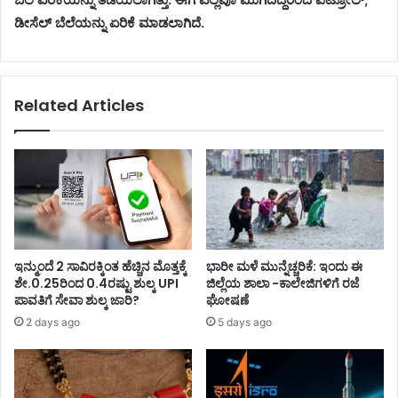
ಡೀಸೆಲ್ ಬೆಲೆಯನ್ನು ಏರಿಕೆ ಮಾಡಲಾಗಿದೆ.
Related Articles
ಇನ್ಮುಂದೆ 2 ಸಾವಿರಕ್ಕಿಂತ ಹೆಚ್ಚಿನ ಮೊತ್ತಕ್ಕೆ
ಭಾರೀ ಮಳೆ ಮುನ್ನೆಚ್ಚರಿಕೆ: ಇಂದು ಈ
ಶೇ.0.25ರಿಂದ 0.4ರಷ್ಟು ಶುಲ್ಕ UPI
ಜಿಲ್ಲೆಯ ಶಾಲಾ -ಕಾಲೇಜಿಗಳಿಗೆ ರಜೆ
ಪಾವತಿಗೆ ಸೇವಾ ಶುಲ್ಕ ಜಾರಿ?
ಘೋಷಣೆ
2 days ago
5 days ago