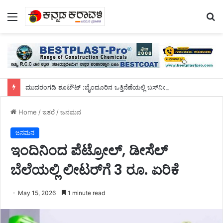
Menu
S
fo
ಮುದರಂಗಡಿ ಶೂಟೌಟ್ :ಬೈಂದೂರಿನ ಒತ್ತಿನೆಣೆಯಲ್ಲಿ ಬಸ್‌ನಿಂದ ಇಳಿದು ಓಡಿ ಹೋಗುವಾಗ ಮೂವರು ಸುಪಾರಿ ಹಂತಕರ ಬಂಧನ
Home
/
ಇತರೆ
/
ಜನಮನ
ಜನಮನ
ಇಂದಿನಿಂದ ಪೆಟ್ರೋಲ್, ಡೀಸೆಲ್
ಬೆಲೆಯಲ್ಲಿ ಲೀಟರ್‌ಗೆ 3 ರೂ. ಏರಿಕೆ
May 15, 2026
1 minute read