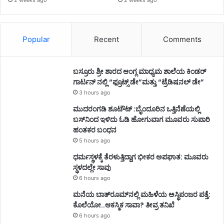
2 weeks ago
2 weeks ago
Popular
Recent
Comments
ಬಸ್ರೂರು ಶ್ರೀ ಶಾರದ ಆಂಗ್ಲ ಮಾಧ್ಯಮ ಶಾಲೆಯ ಕಿಂಡರ್
ಗಾರ್ಟನ್ ನಲ್ಲಿ “ಫ್ರೂಟ್ಸ್ ಡೇ”ಮತ್ತು “ಟ್ರೆಡಿಷನಲ್ ಡೇ”
3 hours ago
ಮುದರಂಗಡಿ ಶೂಟೌಟ್ :ಬೈಂದೂರಿನ ಒತ್ತಿನೆಣೆಯಲ್ಲಿ
ಬಸ್‌ನಿಂದ ಇಳಿದು ಓಡಿ ಹೋಗುವಾಗ ಮೂವರು ಸುಪಾರಿ
ಹಂತಕರ ಬಂಧನ
5 hours ago
ಧರ್ಮಸ್ಥಳಕ್ಕೆ ತೆರಳುತ್ತಿದ್ದಾಗ ಭೀಕರ ಅಪಘಾತ: ಮೂವರು
ಸ್ಥಳದಲ್ಲೇ ಸಾವು
6 hours ago
ಮನೆಯ ಬಾತ್‌ರೂಮ್‌ನಲ್ಲಿ ಮಹಿಳೆಯ ಅಸ್ಥಿಪಂಜರ ಪತ್ತೆ:
ಕೊಲೆಯೋ..ಆಕಸ್ಮಿಕ ಸಾವಾ? ತೀವ್ರ ತನಿಖೆ
6 hours ago