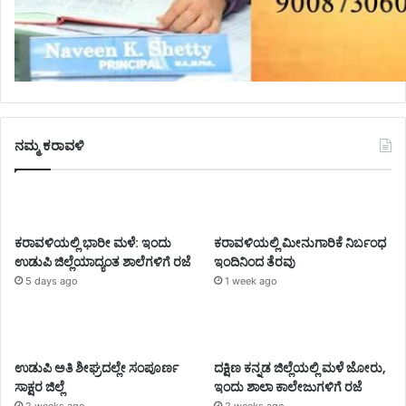
ನಮ್ಮ ಕರಾವಳಿ
ಕರಾವಳಿಯಲ್ಲಿ ಭಾರೀ ಮಳೆ: ಇಂದು
ಕರಾವಳಿಯಲ್ಲಿ ಮೀನುಗಾರಿಕೆ ನಿರ್ಬಂಧ
ಉಡುಪಿ ಜಿಲ್ಲೆಯಾದ್ಯಂತ ಶಾಲೆಗಳಿಗೆ ರಜೆ
ಇಂದಿನಿಂದ ತೆರವು
5 days ago
1 week ago
ಉಡುಪಿ ಅತಿ ಶೀಘ್ರದಲ್ಲೇ ಸಂಪೂರ್ಣ
ದಕ್ಷಿಣ ಕನ್ನಡ ಜಿಲ್ಲೆಯಲ್ಲಿ ಮಳೆ ಜೋರು,
ಸಾಕ್ಷರ ಜಿಲ್ಲೆ
ಇಂದು ಶಾಲಾ ಕಾಲೇಜುಗಳಿಗೆ ರಜೆ