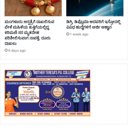
ಮಂಗಳೂರು:ಆಸ್ಪತ್ರೆಗೆ ದಾಖಲಿಸುವ
ಡಿಗ್ರಿ, ಡಿಪ್ಲೊಮಾ ಆದವರಿಗೆ ಇಸ್ರೋದಲ್ಲಿ
ವೇಳೆ ಮಹಿಳೆಯ ಕುತ್ತಿಗೆಯಲ್ಲಿದ್ದ
ವಿವಿಧ ಹುದ್ದೆಗಳಿಗೆ ಅರ್ಜಿ ಆಹ್ವಾನ
ಕರಿಮಣಿ ಸರ ಮೃತದೇಹ
1 week ago
ಪರಿಶೀಲಿಸುವಾಗ ನಾಪತ್ತೆ: ದೂರು
ದಾಖಲು
6 days ago