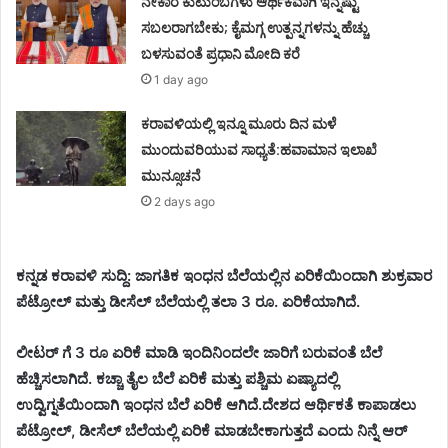
ನೇಕಾರ ಕುಟುಂಬಗಳು ಆರ್ಥಿಕವಾಗಿ ಇನ್ನಷ್ಟು
ಸಬಲರಾಗಬೇಕು; ಕೈಮಗ್ಗ ಉತ್ಪನ್ನಗಳನ್ನು ಹೆಚ್ಚು
ಬಳಸುವಂತೆ ಪ್ರಧಾನಿ ಮೋದಿ ಕರೆ
1 day ago
ಕರಾವಳಿಯಲ್ಲಿ ಇನ್ನೂ ಮೂರು ದಿನ ಮಳೆ
ಮುಂದುವರಿಯುವ ಸಾಧ್ಯತೆ:ಹವಾಮಾನ ಇಲಾಖೆ
ಮುನ್ಸೂಚನೆ
2 days ago
ಕನ್ನಡ ಕರಾವಳಿ ಸುದ್ದಿ: ಜಾಗತಿಕ ಇಂಧನ ಬೆಲೆಯಲ್ಲಿನ ಏರಿಕೆಯಿಂದಾಗಿ ಶುಕ್ರವಾರ
ಪೆಟ್ರೋಲ್ ಮತ್ತು ಡೀಸೆಲ್ ಬೆಲೆಯಲ್ಲಿ ತಲಾ 3 ರೂ. ಏರಿಕೆಯಾಗಿದೆ.
ಲೀಟರ್ ಗೆ 3 ರೂ ಏರಿಕೆ ಮಾಡಿ ಇಂದಿನಿಂದಲೇ ಜಾರಿಗೆ ಬರುವಂತೆ ಬೆಲೆ
ಹೆಚ್ಚಿಸಲಾಗಿದೆ. ಕಚ್ಚಾ ತೈಲ ಬೆಲೆ ಏರಿಕೆ ಮತ್ತು ಪಶ್ಚಿಮ ಏಷ್ಯಾದಲ್ಲಿ
ಉದ್ವಿಗ್ನತೆಯಿಂದಾಗಿ ಇಂಧನ ಬೆಲೆ ಏರಿಕೆ ಆಗಿದೆ.ದೇಶದ ಆರ್ಥಿಕತೆ ಕಾಪಾಡಲು
ಪೆಟ್ರೋಲ್, ಡೀಸೆಲ್ ಬೆಲೆಯಲ್ಲಿ ಏರಿಕೆ ಮಾಡಬೇಕಾಗುತ್ತದೆ ಎಂದು ನಿನ್ನೆ ಆರ್