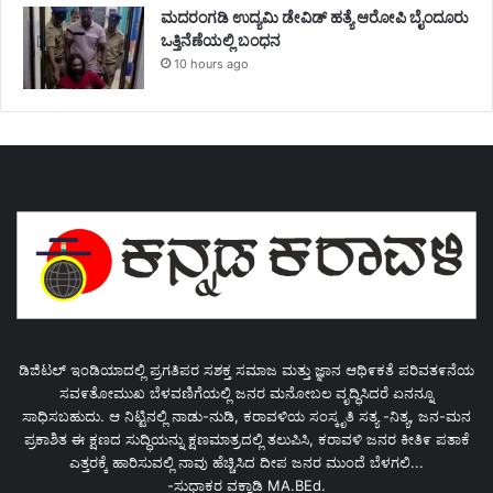
ಮದರಂಗಡಿ ಉದ್ಯಮಿ ಡೇವಿಡ್ ಹತ್ಯೆ ಆರೋಪಿ ಬೈಂದೂರು
ಒತ್ತಿನೆಣೆಯಲ್ಲಿ ಬಂಧನ
10 hours ago
ಡಿಜಿಟಲ್ ಇಂಡಿಯಾದಲ್ಲಿ ಪ್ರಗತಿಪರ ಸಶಕ್ತ ಸಮಾಜ ಮತ್ತು ಜ್ಞಾನ ಆಥಿ೯ಕತೆ ಪರಿವತ೯ನೆಯ
ಸವ೯ತೋಮುಖ ಬೆಳವಣಿಗೆಯಲ್ಲಿ ಜನರ ಮನೋಬಲ ವೃದ್ಧಿಸಿದರೆ ಏನನ್ನೂ
ಸಾಧಿಸಬಹುದು. ಆ ನಿಟ್ಟಿನಲ್ಲಿ ನಾಡು-ನುಡಿ, ಕರಾವಳಿಯ ಸಂಸ್ಕೃತಿ ಸತ್ಯ -ನಿತ್ಯ, ಜನ-ಮನ
ಪ್ರಕಾಶಿತ ಈ ಕ್ಷಣದ ಸುದ್ಧಿಯನ್ನು ಕ್ಷಣಮಾತ್ರದಲ್ಲಿ ತಲುಪಿಸಿ, ಕರಾವಳಿ ಜನರ ಕೀತಿ೯ ಪತಾಕೆ
ಎತ್ತರಕ್ಕೆ ಹಾರಿಸುವಲ್ಲಿ ನಾವು ಹೆಚ್ಚಿಸಿದ ದೀಪ ಜನರ ಮುಂದೆ ಬೆಳಗಲಿ...
-ಸುಧಾಕರ ವಕ್ವಾಡಿ MA.BEd.