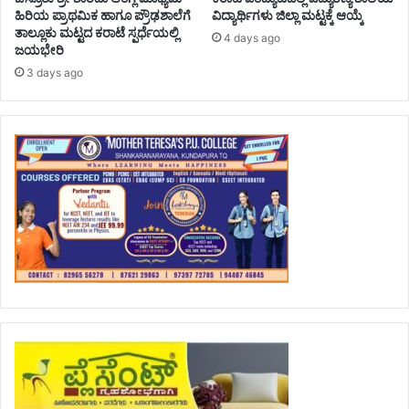
ಹಿರಿಯ ಪ್ರಾಥಮಿಕ ಹಾಗೂ ಪ್ರೌಢಶಾಲೆಗೆ
ವಿದ್ಯಾರ್ಥಿಗಳು ಜಿಲ್ಲಾ ಮಟ್ಟಕ್ಕೆ ಆಯ್ಕೆ
ತಾಲ್ಲೂಕು ಮಟ್ಟದ ಕರಾಟೆ ಸ್ಪರ್ಧೆಯಲ್ಲಿ
4 days ago
ಜಯಭೇರಿ
3 days ago