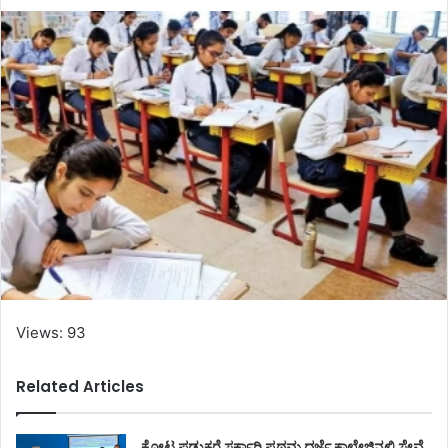
Views: 93
Related Articles
ಕೋಟ ಪಡುಕರೆ ಸರ್ಕಾರಿ ಪ್ರಥಮ ದರ್ಜೆ ಕಾಲೇಜಿನಲ್ಲಿ ಸೇವೆ