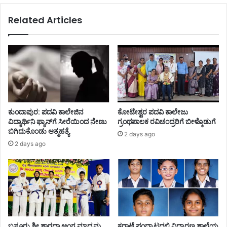
Related Articles
ಕುಂದಾಪುರ: ಪದವಿ ಕಾಲೇಜಿನ
ಕೋಟೇಶ್ವರ ಪದವಿ ಕಾಲೇಜು
ವಿದ್ಯಾರ್ಥಿನಿ ಫ್ಯಾನ್‌ಗೆ ಸೀರೆಯಿಂದ ನೇಣು
ಗ್ರಂಥಪಾಲಕ ರವಿಚಂದ್ರರಿಗೆ ಬೀಳ್ಕೊಡುಗೆ
ಬಿಗಿದುಕೊಂಡು ಆತ್ಮಹತ್ಯೆ
2 days ago
2 days ago
ಬಸ್ರೂರು ಶ್ರೀ ಶಾರದಾ ಆಂಗ್ಲ ಮಾಧ್ಯಮ
ಕರಾಟೆ ಪಂದ್ಯಾಟದಲ್ಲಿ ವಿದ್ಯಾರಣ್ಯ ಶಾಲೆಯ