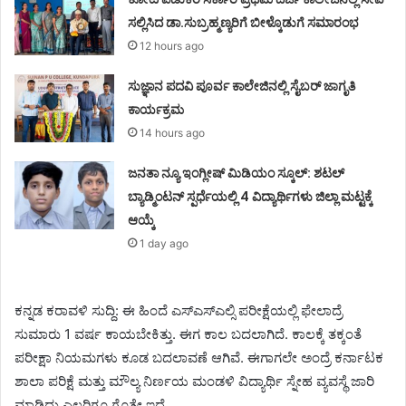
ಸಲ್ಲಿಸಿದ ಡಾ.ಸುಬ್ರಹ್ಮಣ್ಯರಿಗೆ ಬೀಳ್ಕೊಡುಗೆ ಸಮಾರಂಭ
12 hours ago
ಸುಜ್ಞಾನ ಪದವಿ ಪೂರ್ವ ಕಾಲೇಜಿನಲ್ಲಿ ಸೈಬರ್ ಜಾಗೃತಿ
ಕಾರ್ಯಕ್ರಮ
14 hours ago
ಜನತಾ ನ್ಯೂ ಇಂಗ್ಲೀಷ್ ಮಿಡಿಯಂ ಸ್ಕೂಲ್: ಶಟಲ್
ಬ್ಯಾಡ್ಮಿಂಟನ್ ಸ್ಪರ್ಧೆಯಲ್ಲಿ 4 ವಿದ್ಯಾರ್ಥಿಗಳು ಜಿಲ್ಲಾ ಮಟ್ಟಕ್ಕೆ
ಆಯ್ಕೆ
1 day ago
ಕನ್ನಡ ಕರಾವಳಿ ಸುದ್ದಿ: ಈ ಹಿಂದೆ ಎಸ್ಎಸ್ಎಲ್ಸಿ ಪರೀಕ್ಷೆಯಲ್ಲಿ ಫೇಲಾದ್ರೆ
ಸುಮಾರು 1 ವರ್ಷ ಕಾಯಬೇಕಿತ್ತು. ಈಗ ಕಾಲ ಬದಲಾಗಿದೆ. ಕಾಲಕ್ಕೆ ತಕ್ಕಂತೆ
ಪರೀಕ್ಷಾ ನಿಯಮಗಳು ಕೂಡ ಬದಲಾವಣೆ ಆಗಿವೆ. ಈಗಾಗಲೇ ಅಂದ್ರೆ ಕರ್ನಾಟಕ
ಶಾಲಾ ಪರಿಕ್ಷೆ ಮತ್ತು ಮೌಲ್ಯ ನಿರ್ಣಯ ಮಂಡಳಿ ವಿದ್ಯಾರ್ಥಿ ಸ್ನೇಹ ವ್ಯವಸ್ಥೆ ಜಾರಿ
ಮಾಡಿದ್ದು ಎಲ್ಲರಿಗೂ ಗೊತ್ತೇ ಇದೆ.