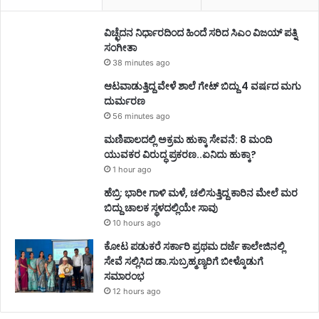
ವಿಚ್ಛೆದನ ನಿರ್ಧಾರದಿಂದ ಹಿಂದೆ ಸರಿದ ಸಿಎಂ ವಿಜಯ್ ಪತ್ನಿ
ಸಂಗೀತಾ
38 minutes ago
ಆಟವಾಡುತ್ತಿದ್ದ ವೇಳೆ ಶಾಲೆ ಗೇಟ್ ಬಿದ್ದು 4 ವರ್ಷದ ಮಗು
ದುರ್ಮರಣ
56 minutes ago
ಮಣಿಪಾಲದಲ್ಲಿ ಅಕ್ರಮ ಹುಕ್ಕಾ ಸೇವನೆ: 8 ಮಂದಿ
ಯುವಕರ ವಿರುದ್ಧ ಪ್ರಕರಣ..ಏನಿದು ಹುಕ್ಕಾ?
1 hour ago
ಹೆಬ್ರಿ: ಭಾರೀ ಗಾಳಿ ಮಳೆ, ಚಲಿಸುತ್ತಿದ್ದ ಕಾರಿನ ಮೇಲೆ ಮರ
ಬಿದ್ದು ಚಾಲಕ ಸ್ಥಳದಲ್ಲಿಯೇ ಸಾವು
10 hours ago
ಕೋಟ ಪಡುಕರೆ ಸರ್ಕಾರಿ ಪ್ರಥಮ ದರ್ಜೆ ಕಾಲೇಜಿನಲ್ಲಿ
ಸೇವೆ ಸಲ್ಲಿಸಿದ ಡಾ.ಸುಬ್ರಹ್ಮಣ್ಯರಿಗೆ ಬೀಳ್ಕೊಡುಗೆ
ಸಮಾರಂಭ
12 hours ago