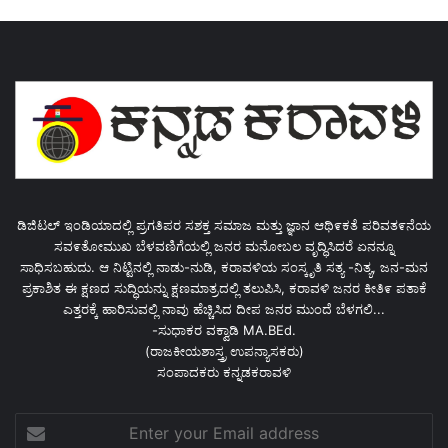
ಡಿಜಿಟಲ್ ಇಂಡಿಯಾದಲ್ಲಿ ಪ್ರಗತಿಪರ ಸಶಕ್ತ ಸಮಾಜ ಮತ್ತು ಜ್ಞಾನ ಆಥಿ೯ಕತೆ ಪರಿವತ೯ನೆಯ
ಸವ೯ತೋಮುಖ ಬೆಳವಣಿಗೆಯಲ್ಲಿ ಜನರ ಮನೋಬಲ ವೃದ್ಧಿಸಿದರೆ ಏನನ್ನೂ
ಸಾಧಿಸಬಹುದು. ಆ ನಿಟ್ಟಿನಲ್ಲಿ ನಾಡು-ನುಡಿ, ಕರಾವಳಿಯ ಸಂಸ್ಕೃತಿ ಸತ್ಯ -ನಿತ್ಯ, ಜನ-ಮನ
ಪ್ರಕಾಶಿತ ಈ ಕ್ಷಣದ ಸುದ್ಧಿಯನ್ನು ಕ್ಷಣಮಾತ್ರದಲ್ಲಿ ತಲುಪಿಸಿ, ಕರಾವಳಿ ಜನರ ಕೀತಿ೯ ಪತಾಕೆ
ಎತ್ತರಕ್ಕೆ ಹಾರಿಸುವಲ್ಲಿ ನಾವು ಹೆಚ್ಚಿಸಿದ ದೀಪ ಜನರ ಮುಂದೆ ಬೆಳಗಲಿ...
-ಸುಧಾಕರ ವಕ್ವಾಡಿ MA.BEd.
(ರಾಜಕೀಯಶಾಸ್ತ್ರ ಉಪನ್ಯಾಸಕರು)
ಸಂಪಾದಕರು ಕನ್ನಡಕರಾವಳಿ
Enter
your