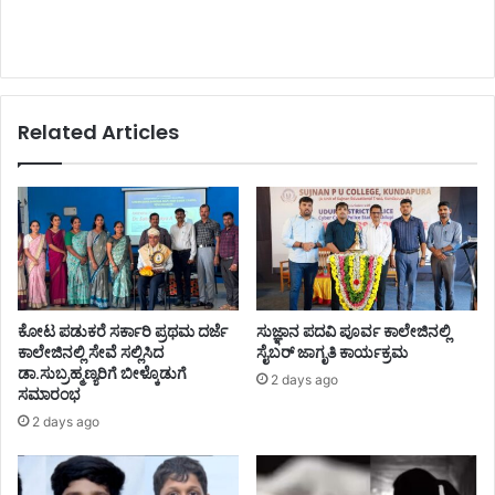
Related Articles
ಕೋಟ ಪಡುಕರೆ ಸರ್ಕಾರಿ ಪ್ರಥಮ ದರ್ಜೆ
ಸುಜ್ಞಾನ ಪದವಿ ಪೂರ್ವ ಕಾಲೇಜಿನಲ್ಲಿ
ಕಾಲೇಜಿನಲ್ಲಿ ಸೇವೆ ಸಲ್ಲಿಸಿದ
ಸೈಬರ್ ಜಾಗೃತಿ ಕಾರ್ಯಕ್ರಮ
ಡಾ.ಸುಬ್ರಹ್ಮಣ್ಯರಿಗೆ ಬೀಳ್ಕೊಡುಗೆ
2 days ago
ಸಮಾರಂಭ
2 days ago