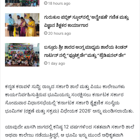
18 hours ago
ಗುರುಕುಲ ಪಬ್ಲಿಕ್ ಸ್ಕೂಲ್‌ನಲ್ಲಿ ‘ಅನ್ವೇಷಣೆ’ ಗಣಿತ ಮತ್ತು
ವಿಜ್ಞಾನ ಶಿಕ್ಷಕರ ಕಾರ್ಯಾಗಾರ
20 hours ago
ಬಸ್ರೂರು ಶ್ರೀ ಶಾರದ ಆಂಗ್ಲ ಮಾಧ್ಯಮ ಶಾಲೆಯ ಕಿಂಡರ್
ಗಾರ್ಟನ್ ನಲ್ಲಿ “ಫ್ರೂಟ್ಸ್ ಡೇ”ಮತ್ತು “ಟ್ರೆಡಿಷನಲ್ ಡೇ”
1 day ago
ಕನ್ನಡ ಕರಾವಳಿ ಸುದ್ದಿ: ರಾಜ್ಯದ ಸರ್ಕಾರಿ ಶಾಲೆ ಮತ್ತು ಪಿಯು ಕಾಲೇಜುಗಳು
ಕಾರ್ಯನಿರ್ವಹಿಸುತ್ತಿರುವ ಭೂಮಿಯನ್ನು ಸಂರಕ್ಷಿಸಲು ಕರ್ನಾಟಕ ಸರ್ಕಾರ
ಸೋಮವಾರ ವಿಧಾನಸಭೆಯಲ್ಲಿ ‘ಕರ್ನಾಟಕ ಸರ್ಕಾರಿ ಶೈಕ್ಷಣಿಕ ಸಂಸ್ಥೆಯ
ಭೂಮಿಗಳ (ರಕ್ಷಣೆ ಮತ್ತು ಸಕ್ರಮ) ವಿಧೇಯಕ 2026’ ಅನ್ನು ಮಂಡಿಸಲಾಯಿತು.
ಯಾವುದೇ ಖಾಸಗಿ ಜಾಗದಲ್ಲಿ ಕನಿಷ್ಠ 12 ವರ್ಷಗಳಿಂದ ಸತತವಾಗಿ ಸರ್ಕಾರಿ ಶಾಲೆ
ಅಥವಾ ಕಾಲೇಜು ನಡೆಯುತ್ತಿದ್ದರೆ, ಆ ಭೂಮಿ ಇನ್ನು ಮುಂದೆ ಅಧಿಕೃತವಾಗಿ