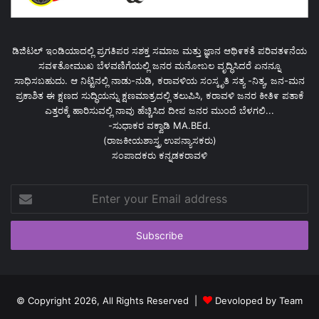
ಡಿಜಿಟಲ್ ಇಂಡಿಯಾದಲ್ಲಿ ಪ್ರಗತಿಪರ ಸಶಕ್ತ ಸಮಾಜ ಮತ್ತು ಜ್ಞಾನ ಆಥಿ೯ಕತೆ ಪರಿವತ೯ನೆಯ
ಸವ೯ತೋಮುಖ ಬೆಳವಣಿಗೆಯಲ್ಲಿ ಜನರ ಮನೋಬಲ ವೃದ್ಧಿಸಿದರೆ ಏನನ್ನೂ
ಸಾಧಿಸಬಹುದು. ಆ ನಿಟ್ಟಿನಲ್ಲಿ ನಾಡು-ನುಡಿ, ಕರಾವಳಿಯ ಸಂಸ್ಕೃತಿ ಸತ್ಯ -ನಿತ್ಯ, ಜನ-ಮನ
ಪ್ರಕಾಶಿತ ಈ ಕ್ಷಣದ ಸುದ್ಧಿಯನ್ನು ಕ್ಷಣಮಾತ್ರದಲ್ಲಿ ತಲುಪಿಸಿ, ಕರಾವಳಿ ಜನರ ಕೀತಿ೯ ಪತಾಕೆ
ಎತ್ತರಕ್ಕೆ ಹಾರಿಸುವಲ್ಲಿ ನಾವು ಹೆಚ್ಚಿಸಿದ ದೀಪ ಜನರ ಮುಂದೆ ಬೆಳಗಲಿ...
-ಸುಧಾಕರ ವಕ್ವಾಡಿ MA.BEd.
(ರಾಜಕೀಯಶಾಸ್ತ್ರ ಉಪನ್ಯಾಸಕರು)
ಸಂಪಾದಕರು ಕನ್ನಡಕರಾವಳಿ
Enter
your
Email
address
© Copyright 2026, All Rights Reserved |
Devoloped by Team