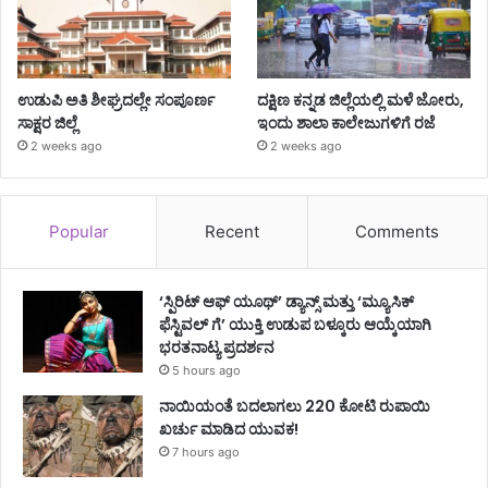
ಉಡುಪಿ ಅತಿ ಶೀಘ್ರದಲ್ಲೇ ಸಂಪೂರ್ಣ
ದಕ್ಷಿಣ ಕನ್ನಡ ಜಿಲ್ಲೆಯಲ್ಲಿ ಮಳೆ ಜೋರು,
ಸಾಕ್ಷರ ಜಿಲ್ಲೆ
ಇಂದು ಶಾಲಾ ಕಾಲೇಜುಗಳಿಗೆ ರಜೆ
2 weeks ago
2 weeks ago
Popular
Recent
Comments
‘ಸ್ಪಿರಿಟ್ ಆಫ್ ಯೂಥ್’ ಡ್ಯಾನ್ಸ್ ಮತ್ತು ‘ಮ್ಯೂಸಿಕ್
ಫೆಸ್ಟಿವಲ್ ಗೆ’ ಯುಕ್ತಿ ಉಡುಪ ಬಳ್ಕೂರು ಆಯ್ಕೆಯಾಗಿ
ಭರತನಾಟ್ಯ ಪ್ರದರ್ಶನ
5 hours ago
ನಾಯಿಯಂತೆ ಬದಲಾಗಲು 220 ಕೋಟಿ ರುಪಾಯಿ
ಖರ್ಚು ಮಾಡಿದ ಯುವಕ!
7 hours ago