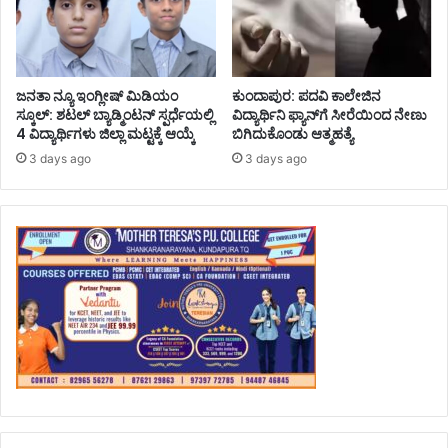
ಜನತಾ ನ್ಯೂ ಇಂಗ್ಲೀಷ್ ಮಿಡಿಯಂ
ಕುಂದಾಪುರ: ಪದವಿ ಕಾಲೇಜಿನ
ಸ್ಕೂಲ್: ಶಟಲ್ ಬ್ಯಾಡ್ಮಿಂಟನ್ ಸ್ಪರ್ಧೆಯಲ್ಲಿ
ವಿದ್ಯಾರ್ಥಿನಿ ಫ್ಯಾನ್‌ಗೆ ಸೀರೆಯಿಂದ ನೇಣು
4 ವಿದ್ಯಾರ್ಥಿಗಳು ಜಿಲ್ಲಾ ಮಟ್ಟಕ್ಕೆ ಆಯ್ಕೆ
ಬಿಗಿದುಕೊಂಡು ಆತ್ಮಹತ್ಯೆ
3 days ago
3 days ago