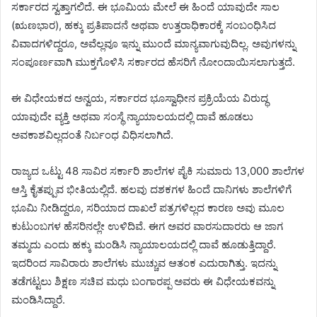
ಸರ್ಕಾರದ ಸ್ವತ್ತಾಗಲಿದೆ. ಈ ಭೂಮಿಯ ಮೇಲೆ ಈ ಹಿಂದೆ ಯಾವುದೇ ಸಾಲ
(ಋಣಭಾರ), ಹಕ್ಕು ಪ್ರತಿಪಾದನೆ ಅಥವಾ ಉತ್ತರಾಧಿಕಾರಕ್ಕೆ ಸಂಬಂಧಿಸಿದ
ವಿವಾದಗಳಿದ್ದರೂ, ಅವೆಲ್ಲವೂ ಇನ್ನು ಮುಂದೆ ಮಾನ್ಯವಾಗುವುದಿಲ್ಲ. ಅವುಗಳನ್ನು
ಸಂಪೂರ್ಣವಾಗಿ ಮುಕ್ತಗೊಳಿಸಿ ಸರ್ಕಾರದ ಹೆಸರಿಗೆ ನೋಂದಾಯಿಸಲಾಗುತ್ತದೆ.
ಈ ವಿಧೇಯಕದ ಅನ್ವಯ, ಸರ್ಕಾರದ ಭೂಸ್ವಾಧೀನ ಪ್ರಕ್ರಿಯೆಯ ವಿರುದ್ಧ
ಯಾವುದೇ ವ್ಯಕ್ತಿ ಅಥವಾ ಸಂಸ್ಥೆ ನ್ಯಾಯಾಲಯದಲ್ಲಿ ದಾವೆ ಹೂಡಲು
ಅವಕಾಶವಿಲ್ಲದಂತೆ ನಿರ್ಬಂಧ ವಿಧಿಸಲಾಗಿದೆ.
ರಾಜ್ಯದ ಒಟ್ಟು 48 ಸಾವಿರ ಸರ್ಕಾರಿ ಶಾಲೆಗಳ ಪೈಕಿ ಸುಮಾರು 13,000 ಶಾಲೆಗಳ
ಆಸ್ತಿ ಕೈತಪ್ಪುವ ಭೀತಿಯಲ್ಲಿದೆ. ಹಲವು ದಶಕಗಳ ಹಿಂದೆ ದಾನಿಗಳು ಶಾಲೆಗಳಿಗೆ
ಭೂಮಿ ನೀಡಿದ್ದರೂ, ಸರಿಯಾದ ದಾಖಲೆ ಪತ್ರಗಳಿಲ್ಲದ ಕಾರಣ ಅವು ಮೂಲ
ಕುಟುಂಬಗಳ ಹೆಸರಿನಲ್ಲೇ ಉಳಿದಿವೆ. ಈಗ ಅವರ ವಾರಸುದಾರರು ಆ ಜಾಗ
ತಮ್ಮದು ಎಂದು ಹಕ್ಕು ಮಂಡಿಸಿ ನ್ಯಾಯಾಲಯದಲ್ಲಿ ದಾವೆ ಹೂಡುತ್ತಿದ್ದಾರೆ.
ಇದರಿಂದ ಸಾವಿರಾರು ಶಾಲೆಗಳು ಮುಚ್ಚುವ ಆತಂಕ ಎದುರಾಗಿತ್ತು. ಇದನ್ನು
ತಡೆಗಟ್ಟಲು ಶಿಕ್ಷಣ ಸಚಿವ ಮಧು ಬಂಗಾರಪ್ಪ ಅವರು ಈ ವಿಧೇಯಕವನ್ನು
ಮಂಡಿಸಿದ್ದಾರೆ.