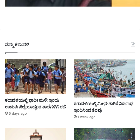
ನಮ್ಮ ಕರಾವಳಿ
ಕರಾವಳಿಯಲ್ಲಿ ಭಾರೀ ಮಳೆ: ಇಂದು
ಕರಾವಳಿಯಲ್ಲಿ ಮೀನುಗಾರಿಕೆ ನಿರ್ಬಂಧ
ಉಡುಪಿ ಜಿಲ್ಲೆಯಾದ್ಯಂತ ಶಾಲೆಗಳಿಗೆ ರಜೆ
ಇಂದಿನಿಂದ ತೆರವು
5 days ago
1 week ago