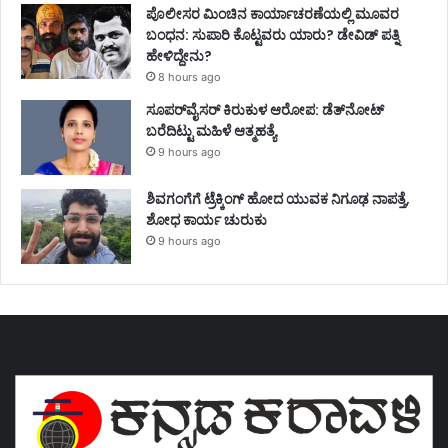
ಪೊಲೀಸರ ಮಿಂಚಿನ ಕಾರ್ಯಾಚರಣೆಯಲ್ಲಿ ಮೂವರ
ಬಂಧನ: ಸುಪಾರಿ ಕೊಟ್ಟವರು ಯಾರು? ಡೇವಿಡ್ ಪತ್ನಿ
ಹೇಳಿದ್ದೇನು?
8 hours ago
ಸೂಪರ್‌ವೈಸರ್‌ ಕಿರುಕುಳ ಆರೋಪ: ಡೆತ್‌ನೋಟ್‌
ಬರೆದಿಟ್ಟು ಮಹಿಳೆ ಆತ್ಮಹತ್ಯೆ
9 hours ago
ಶಿವಗಂಗೆಗೆ ಟ್ರೆಕ್ಕಿಂಗ್‌ ಹೋದ ಯುವಕ ನಿಗೂಢ ನಾಪತ್ತೆ,
ಶೋಧ ಕಾರ್ಯ ಚುರುಕು
9 hours ago