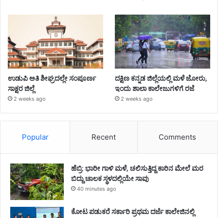
ಉಡುಪಿ ಅತಿ ಶೀಘ್ರದಲ್ಲೇ ಸಂಪೂರ್ಣ
ದಕ್ಷಿಣ ಕನ್ನಡ ಜಿಲ್ಲೆಯಲ್ಲಿ ಮಳೆ ಜೋರು,
ಸಾಕ್ಷರ ಜಿಲ್ಲೆ
ಇಂದು ಶಾಲಾ ಕಾಲೇಜುಗಳಿಗೆ ರಜೆ
2 weeks ago
2 weeks ago
Popular
Recent
Comments
ಹೆಬ್ರಿ: ಭಾರೀ ಗಾಳಿ ಮಳೆ, ಚಲಿಸುತ್ತಿದ್ದ ಕಾರಿನ ಮೇಲೆ ಮರ
ಬಿದ್ದು ಚಾಲಕ ಸ್ಥಳದಲ್ಲಿಯೇ ಸಾವು
40 minutes ago
ಕೋಟ ಪಡುಕರೆ ಸರ್ಕಾರಿ ಪ್ರಥಮ ದರ್ಜೆ ಕಾಲೇಜಿನಲ್ಲಿ