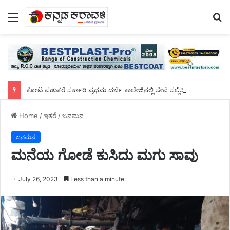
Menu
S
fo
ಕೋಟ ಪಡುಕರೆ ಸರ್ಕಾರಿ ಪ್ರಥಮ ದರ್ಜೆ ಕಾಲೇಜಿನಲ್ಲಿ ಸೇವೆ ಸಲ್ಲಿಸಿದ ಡಾ.ಸುಬ್ರಹ್ಮಣ್ಯರಿಗೆ ಬೀಳ್ಕೊಡುಗೆ ಸಮಾರಂಭ
Home
/
ಇತರೆ
/
ಜನಮನ
ಜನಮನ
ಮನೆಯ ಗೋಡೆ ಕುಸಿದು ಮಗು ಸಾವು
July 26, 2023
Less than a minute