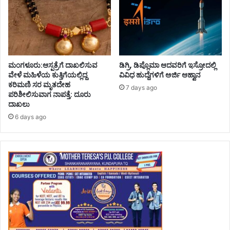
ಮಂಗಳೂರು:ಆಸ್ಪತ್ರೆಗೆ ದಾಖಲಿಸುವ
ಡಿಗ್ರಿ, ಡಿಪ್ಲೊಮಾ ಆದವರಿಗೆ ಇಸ್ರೋದಲ್ಲಿ
ವೇಳೆ ಮಹಿಳೆಯ ಕುತ್ತಿಗೆಯಲ್ಲಿದ್ದ
ವಿವಿಧ ಹುದ್ದೆಗಳಿಗೆ ಅರ್ಜಿ ಆಹ್ವಾನ
ಕರಿಮಣಿ ಸರ ಮೃತದೇಹ
7 days ago
ಪರಿಶೀಲಿಸುವಾಗ ನಾಪತ್ತೆ: ದೂರು
ದಾಖಲು
6 days ago