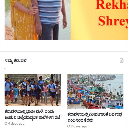
ನಮ್ಮ ಕರಾವಳಿ
ಕರಾವಳಿಯಲ್ಲಿ ಭಾರೀ ಮಳೆ: ಇಂದು
ಕರಾವಳಿಯಲ್ಲಿ ಮೀನುಗಾರಿಕೆ ನಿರ್ಬಂಧ
ಉಡುಪಿ ಜಿಲ್ಲೆಯಾದ್ಯಂತ ಶಾಲೆಗಳಿಗೆ ರಜೆ
ಇಂದಿನಿಂದ ತೆರವು
4 days ago
7 days ago