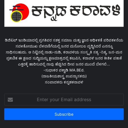
ಡಿಜಿಟಲ್ ಇಂಡಿಯಾದಲ್ಲಿ ಪ್ರಗತಿಪರ ಸಶಕ್ತ ಸಮಾಜ ಮತ್ತು ಜ್ಞಾನ ಆಥಿ೯ಕತೆ ಪರಿವತ೯ನೆಯ
ಸವ೯ತೋಮುಖ ಬೆಳವಣಿಗೆಯಲ್ಲಿ ಜನರ ಮನೋಬಲ ವೃದ್ಧಿಸಿದರೆ ಏನನ್ನೂ
ಸಾಧಿಸಬಹುದು. ಆ ನಿಟ್ಟಿನಲ್ಲಿ ನಾಡು-ನುಡಿ, ಕರಾವಳಿಯ ಸಂಸ್ಕೃತಿ ಸತ್ಯ -ನಿತ್ಯ, ಜನ-ಮನ
ಪ್ರಕಾಶಿತ ಈ ಕ್ಷಣದ ಸುದ್ಧಿಯನ್ನು ಕ್ಷಣಮಾತ್ರದಲ್ಲಿ ತಲುಪಿಸಿ, ಕರಾವಳಿ ಜನರ ಕೀತಿ೯ ಪತಾಕೆ
ಎತ್ತರಕ್ಕೆ ಹಾರಿಸುವಲ್ಲಿ ನಾವು ಹೆಚ್ಚಿಸಿದ ದೀಪ ಜನರ ಮುಂದೆ ಬೆಳಗಲಿ...
-ಸುಧಾಕರ ವಕ್ವಾಡಿ MA.BEd.
(ರಾಜಕೀಯಶಾಸ್ತ್ರ ಉಪನ್ಯಾಸಕರು)
ಸಂಪಾದಕರು ಕನ್ನಡಕರಾವಳಿ
Enter
your
Email
address