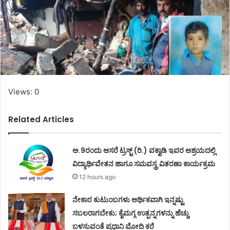
Views: 0
Related Articles
ಅ.9ರಂದು ಆಸರೆ ಟ್ರಸ್ಟ್ (ರಿ.) ವಕ್ವಾಡಿ ಇವರ ಆಶ್ರಯದಲ್ಲಿ
ವಿದ್ಯಾರ್ಥಿವೇತನ ಹಾಗೂ ಸಮವಸ್ತ್ರ ವಿತರಣಾ ಕಾರ್ಯಕ್ರಮ
12 hours ago
ನೇಕಾರ ಕುಟುಂಬಗಳು ಆರ್ಥಿಕವಾಗಿ ಇನ್ನಷ್ಟು
ಸಬಲರಾಗಬೇಕು; ಕೈಮಗ್ಗ ಉತ್ಪನ್ನಗಳನ್ನು ಹೆಚ್ಚು
ಬಳಸುವಂತೆ ಪ್ರಧಾನಿ ಮೋದಿ ಕರೆ