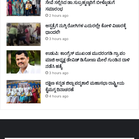
ಸೇವೆ ಸಲ್ಲಿಸಿದ ಡಾ.ಸುಬ್ರಹ್ಮಣ್ಯರಿಗೆ ಬೀಳ್ಕೊಡುಗೆ
ಸಮಾರಂಭ
2 hours ago
ಆಸ್ಪತ್ರೆಗೆ ನುಗ್ಗಿ ರೋಗಿಗಳ ಎದುರಲ್ಲೇ ಕೋಳಿ ವಿಚಾರಕ್ಕೆ
ಧಾಂದಲೆ!
3 hours ago
ಉಡುಪಿ: ಕಾಂಗ್ರೆಸ್‌ ಮುಖಂಡ ಮುದರಂಗಡಿ ಗ್ರಾ.ಪಂ
ಮಾಜಿ ಅಧ್ಯಕ್ಷ ಡೇವಿಡ್‌ ಡಿಸೋಜಾ ಮೇಲೆ ಗುಂಡಿನ ದಾಳಿ
ನಡೆಸಿ ಹತ್ಯೆ
3 hours ago
ದಕ್ಷಿಣ ಕನ್ನಡ ಜಿಲ್ಲಾ ಪದ್ಮಶಾಲಿ ಮಹಾಸಭಾ ರಾಷ್ಟ್ರೀಯ
ಕೈಮಗ್ಗ ದಿನಾಚರಣೆ
4 hours ago