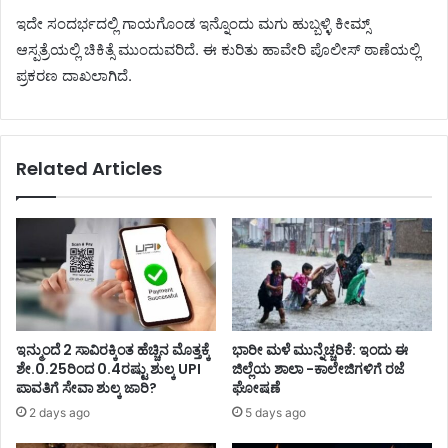
ಇದೇ ಸಂದರ್ಭದಲ್ಲಿ ಗಾಯಗೊಂಡ ಇನ್ನೊಂದು ಮಗು ಹುಬ್ಬಳ್ಳಿ ಕೀಮ್ಸ್
ಆಸ್ಪತ್ರೆಯಲ್ಲಿ ಚಿಕಿತ್ಸೆ ಮುಂದುವರಿದೆ. ಈ ಕುರಿತು ಹಾವೇರಿ ಪೊಲೀಸ್ ಠಾಣೆಯಲ್ಲಿ
ಪ್ರಕರಣ ದಾಖಲಾಗಿದೆ.
Related Articles
ಇನ್ಮುಂದೆ 2 ಸಾವಿರಕ್ಕಿಂತ ಹೆಚ್ಚಿನ ಮೊತ್ತಕ್ಕೆ
ಭಾರೀ ಮಳೆ ಮುನ್ನೆಚ್ಚರಿಕೆ: ಇಂದು ಈ
ಶೇ.0.25ರಿಂದ 0.4ರಷ್ಟು ಶುಲ್ಕ UPI
ಜಿಲ್ಲೆಯ ಶಾಲಾ -ಕಾಲೇಜಿಗಳಿಗೆ ರಜೆ
ಪಾವತಿಗೆ ಸೇವಾ ಶುಲ್ಕ ಜಾರಿ?
ಘೋಷಣೆ
2 days ago
5 days ago