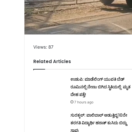
Views: 87
Related Articles
ಉಡುಪಿ: ಮಾಡೆಲಿಂಗ್ ಯುವತಿ ಬೆಡ್
ರೂಮಿನಲ್ಲಿ ನೇಣು ಬಿಗಿದ ಸ್ಥಿತಿಯಲ್ಲಿ ಮೃತ
ದೇಹ ಪತ್ತೆ!
7 hours ago
ಸುರತ್ಕಲ್: ವಾಲಿಬಾಲ್ ಆಡುತ್ತಿದ್ದ 10ನೇ
ತರಗತಿ ವಿದ್ಯಾರ್ಥಿ ಹಠಾತ್ ಕುಸಿದು ಬಿದ್ದು
ಸಾವು