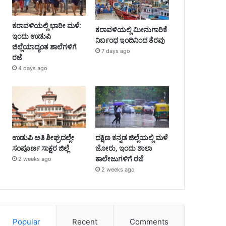
ಕರಾವಳಿಯಲ್ಲಿ ಭಾರೀ ಮಳೆ:
ಕರಾವಳಿಯಲ್ಲಿ ಮೀನುಗಾರಿಕೆ
ಇಂದು ಉಡುಪಿ
ನಿರ್ಬಂಧ ಇಂದಿನಿಂದ ತೆರವು
ಜಿಲ್ಲೆಯಾದ್ಯಂತ ಶಾಲೆಗಳಿಗೆ
7 days ago
ರಜೆ
4 days ago
ಉಡುಪಿ ಅತಿ ಶೀಘ್ರದಲ್ಲೇ
ದಕ್ಷಿಣ ಕನ್ನಡ ಜಿಲ್ಲೆಯಲ್ಲಿ ಮಳೆ
ಸಂಪೂರ್ಣ ಸಾಕ್ಷರ ಜಿಲ್ಲೆ
ಜೋರು, ಇಂದು ಶಾಲಾ
ಕಾಲೇಜುಗಳಿಗೆ ರಜೆ
2 weeks ago
2 weeks ago
Popular
Recent
Comments