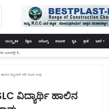
ಸಾಂಸ್ಕೃತಿಕ
ಶಿಕ್ಷಣ
ಆರೋಗ್ಯ
ಕರಾವಳಿ
ಕೃಷಿ
ಕ್ರೀಡೆ
ಇತರೆ
ರೋಗಿಗಳ ಎದುರಲ್ಲೇ ಕೋಳಿ ವಿಚಾರಕ್ಕೆ ಧಾಂದಲೆ!
ರ್ಥಿ ಹಾಲಿನ ಟ್ಯಾಂಕರ್ ನಡಿ ಸಿಲುಕಿ ಸಾವು
 SSLC ವಿದ್ಯಾರ್ಥಿ ಹಾಲಿನ