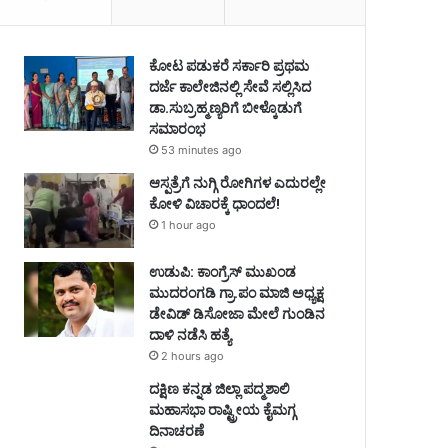
ಕೋಟ ಪಡುಕರೆ ಸರ್ಕಾರಿ ಪ್ರಥಮ
ದರ್ಜೆ ಕಾಲೇಜಿನಲ್ಲಿ ಸೇವೆ ಸಲ್ಲಿಸಿದ
ಡಾ.ಸುಬ್ರಹ್ಮಣ್ಯರಿಗೆ ಬೀಳ್ಕೊಡುಗೆ
ಸಮಾರಂಭ
53 minutes ago
ಆಸ್ಪತ್ರೆಗೆ ನುಗ್ಗಿ ರೋಗಿಗಳ ಎದುರಲ್ಲೇ
ಕೋಳಿ ವಿಚಾರಕ್ಕೆ ಧಾಂದಲೆ!
1 hour ago
ಉಡುಪಿ: ಕಾಂಗ್ರೆಸ್‌ ಮುಖಂಡ
ಮುದರಂಗಡಿ ಗ್ರಾ.ಪಂ ಮಾಜಿ ಅಧ್ಯಕ್ಷ
ಡೇವಿಡ್‌ ಡಿಸೋಜಾ ಮೇಲೆ ಗುಂಡಿನ
ದಾಳಿ ನಡೆಸಿ ಹತ್ಯೆ
2 hours ago
ದಕ್ಷಿಣ ಕನ್ನಡ ಜಿಲ್ಲಾ ಪದ್ಮಶಾಲಿ
ಮಹಾಸಭಾ ರಾಷ್ಟ್ರೀಯ ಕೈಮಗ್ಗ
ದಿನಾಚರಣೆ