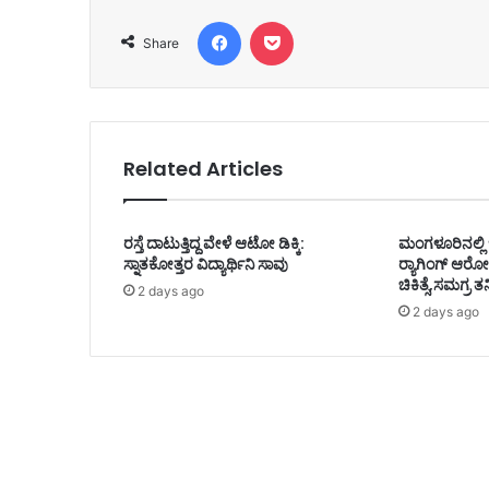
Facebook
Pocket
Share
Related Articles
ರಸ್ತೆ ದಾಟುತ್ತಿದ್ದ ವೇಳೆ ಆಟೋ ಡಿಕ್ಕಿ:
ಮಂಗಳೂರಿನಲ್ಲಿ ಇ
ಸ್ನಾತಕೋತ್ತರ ವಿದ್ಯಾರ್ಥಿನಿ ಸಾವು
ರ್‍ಯಾಗಿಂಗ್ ಆರೋಪ
ಚಿಕಿತ್ಸೆ,ಸಮಗ್ರ ತ
2 days ago
2 days ago