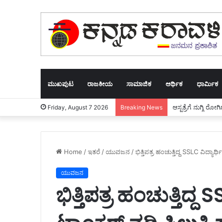
ಮುಖಪುಟ
ರಾಜಕೀಯ
ಸಾಮಾಜಿಕ
ಆರ್ಥಿಕ
ಧಾರ್ಮಿಕ
ಆಸ್ಪತ್ರೆಗೆ ನುಗ್ಗಿ 
Friday, August 7 2026
Breaking News
Home
/
ಇತರೆ
/
ಯುವಜನ
/
ಭಿತ್ತಿಪತ್ರ ಹಂಚುತ್ತಿದ್ದ SSLC ವಿದ್ಯಾ
ಯುವಜನ
ಭಿತ್ತಿಪತ್ರ ಹಂಚುತ್ತಿದ್ದ