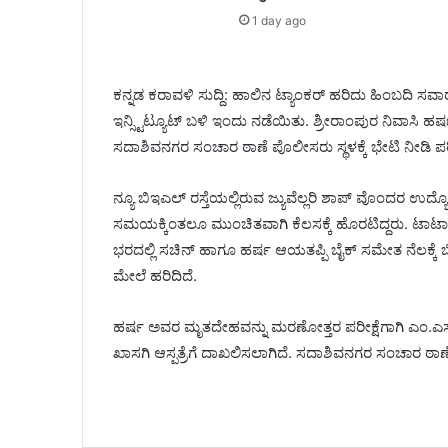
1 day ago
ಕನ್ನಡ ಕರಾವಳಿ ಸುದ್ದಿ: ಹಾಲಿನ ಟ್ಯಾಂಕರ್ ಹರಿದು ಹಿಂಬದಿ 
ಇನ್ಸ್ಟಿಟ್ಯೂಟ್ ಬಳಿ ಇಂದು ನಡೆಯಿತು. ಶ್ರೀರಾಂಪುರ ನಿವಾಸಿ ಹರ್ಷ
ಸದಾಶಿವನಗರ ಸಂಚಾರ ಠಾಣೆ ಪೊಲೀಸರು ಸ್ಥಳಕ್ಕೆ ಭೇಟಿ ನೀಡಿ ಪರ
ನ್ಯೂ ಬಿಇಎಲ್ ರಸ್ತೆಯಲ್ಲಿರುವ ಜ್ಯುವೆಲ್ಲರಿ ಶಾಪ್ ವೊಂದರ ಉದ್ಯ
ಸಮಯಕ್ಕಿಂತಲೂ ಮುಂಚಿತವಾಗಿ ಕೆಲಸಕ್ಕೆ ಹೊರಟಿದ್ದರು. ಟಾಟಾ ಇ
ಭರದಲ್ಲಿ ಸಚಿನ್‌ ಹಾಗೂ ಹರ್ಷ ಆಯತಪ್ಪಿ ಬೈಕ್ ಸಮೇತ ನೆಲಕ್ಕೆ ಬಿ
ಮೇಲೆ ಹರಿದಿದೆ.
ಹರ್ಷ ಅವರ ಮೃತದೇಹವನ್ನು ಮರಣೋತ್ತರ ಪರೀಕ್ಷೆಗಾಗಿ ಎಂ.ಎಸ್.
ಖಾಸಗಿ ಆಸ್ಪತ್ರೆಗೆ ದಾಖಲಿಸಲಾಗಿದೆ. ಸದಾಶಿವನಗರ ಸಂಚಾರ ಠಾಣ